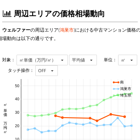
周辺エリアの価格相場動向
ウェルファー
の周辺エリア(
鴻巣市
)における中古マンション価格
相場動向は以下の通りです。
対象：
単位：
㎡単価（万円/㎡）
平均値
㎡
タッチ操作：
OFF
南
50
鴻巣市
埼玉県
40
㎡単価 万円/㎡
30
20
10