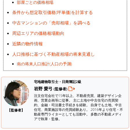
部屋ごとの価格相場
条件から想定取引価格(坪単価)を計算する
中古マンションの「売却相場」を調べる
周辺エリアの価格相場動向
近隣の物件情報
人口推移に基づく不動産相場の将来見通し
南の将来人口推計(人口の予測)
宅地建物取引士・日商簿記2級
岩野 愛弓
(監修者)
注文住宅会社で15年以上、不動産売買、建築デザイン企
画、営業企画等に従事。 主に土地や中古住宅の売買契
約、金融・司法書士手続きを経験。
自身でも土地、中古
住宅、商業施設等の売買経験あり。 2016年より住宅・不
【監修者】
動産専門ライターとしても活動中。 多数の不動産メディ
アで執筆・監修。