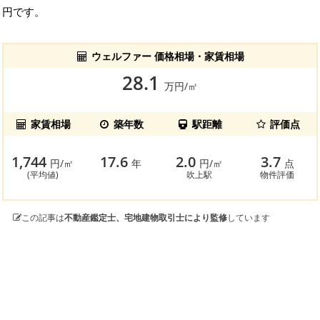
円です。
ウェルファー 価格相場・家賃相場
28.1
万円/㎡
家賃相場
築年数
駅距離
評価点
1,744
17.6
2.0
3.7
円/㎡
年
円/㎡
点
(平均値)
吹上駅
物件評価
この記事は
不動産鑑定士、宅地建物取引士により監修
しています