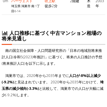
0m
ハーヴェスト
吹上駅
2階建
木
2003
徒歩2分
造
年
埼玉県 鴻巣市 南 1丁
目6-14
人口推移に基づく中古マンション相場の
将来見通し
南の国立社会保障・人口問題研究所の「日本の地域別将来推
計人口(令和5(2023)年推計)」に基づく、将来の人口推計の予想
(将来推計人口)を以下に示します。
鴻巣市では、2020年から2035年までに
人口が-8%以上減少
(-9.2%)
と見込まれています。 2020年から2035年にかけて、
埼
玉県の減少傾向(-3.3%)
と比較して、鴻巣市での人口が大幅に減
少(-9.2%)します。