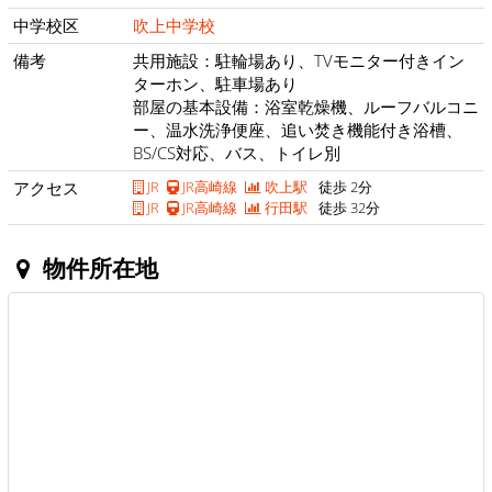
中学校区
吹上中学校
備考
共用施設：駐輪場あり、TVモニター付きイン
ターホン、駐車場あり
部屋の基本設備：浴室乾燥機、ルーフバルコニ
ー、温水洗浄便座、追い焚き機能付き浴槽、
BS/CS対応、バス、トイレ別
アクセス
JR
JR高崎線
吹上駅
徒歩 2分
JR
JR高崎線
行田駅
徒歩 32分
物件所在地