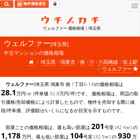
物件価格査定
To
na
ウェルファー 価格相場 | 埼玉県
ウェルファー
[埼玉県]
中古マンションの価格相場
埼玉県
鴻巣市
南
JR
JR高崎線
吹上駅
ウェルファー
ウェルファー
(埼玉県 鴻巣市 南 1丁目6-14)の価格相場は
28.1
万円/㎡ (坪単価 92.8万円/坪)です。 価格相場は、周辺の取
引価格(売却価格)により計算したもので、物件を売却する際に値
段(坪単価、評価額)がいくらになるか目安を示すものです。
201
部屋ごとの価格相場は、最も高い部屋は
号室 (42.4㎡) の
1,178
104
930
万円、最も低い部屋は
号室 (32.9㎡) の
万