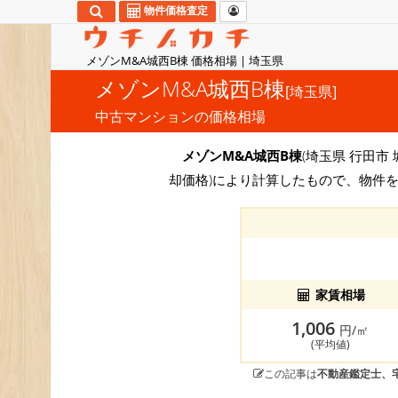
物件価格査定
メゾンM&A城西B棟 価格相場 | 埼玉県
メゾンM&A城西B棟
[埼玉県]
中古マンションの価格相場
メゾンM&A城西B棟
(埼玉県 行田市 
却価格)により計算したもので、物件
家賃相場
1,006
円/㎡
(平均値)
この記事は
不動産鑑定士、