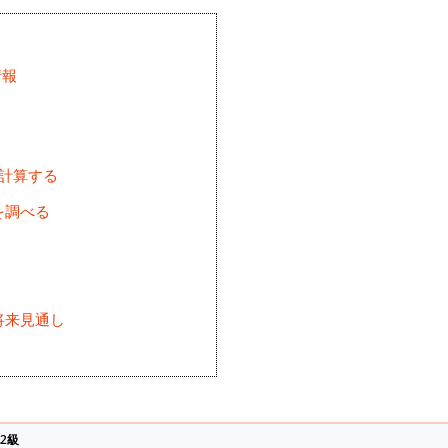
情報
を計算する
を調べる
将来見通し
)
2級