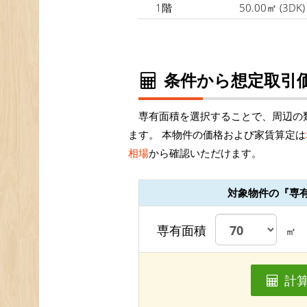
1階
50.00㎡
(3DK)
条件から想定取引価
専有面積を選択することで、周辺の
ます。 本物件の価格および家賃算定は
相場
から確認いただけます。
対象物件の『専
専有面積
㎡
計