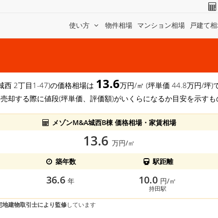
使い方
物件相場
マンション相場
戸建て相
13.6
城西 2丁目1-47)の価格相場は
万円/㎡ (坪単価 44.8万円
を売却する際に値段(坪単価、評価額)がいくらになるか目安を示すも
メゾンM&A城西B棟 価格相場・家賃相場
13.6
万円/㎡
築年数
駅距離
36.6
10.0
年
円/㎡
持田駅
宅地建物取引士により監修
しています