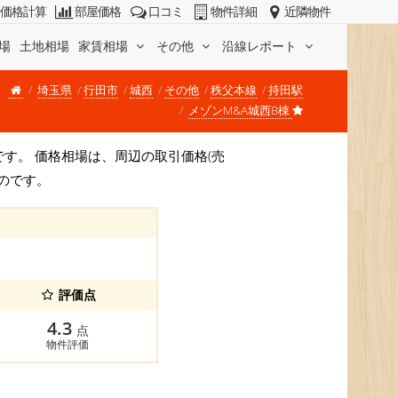
価格計算
部屋価格
口コミ
物件詳細
近隣物件
場
土地相場
家賃相場
その他
沿線レポート
埼玉県
行田市
城西
その他
秩父本線
持田駅
メゾンM&A城西B棟
/坪)です。 価格相場は、周辺の取引価格(売
のです。
評価点
4.3
点
物件評価