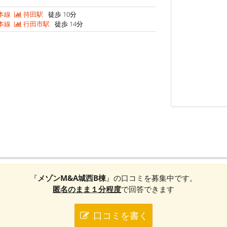
本線
持田駅
徒歩 10分
本線
行田市駅
徒歩 14分
『
メゾンM&A城西B棟
』の口コミを募集中です。
匿名のまま１分程度
で回答できます
口コミを書く