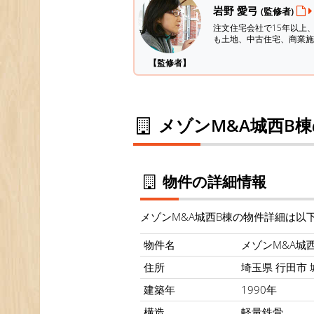
岩野 愛弓
(監修者)
注文住宅会社で15年以上
も土地、中古住宅、商業施
【監修者】
メゾンM&A城西B
物件の詳細情報
メゾンM&A城西B棟の物件詳細は以
物件名
メゾンM&A城
住所
埼玉県 行田市 城
建築年
1990年
構造
軽量鉄骨