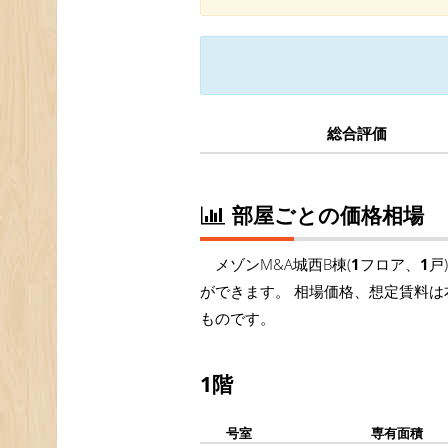
総合評価
部屋ごとの価格相場
メゾンM&A城西B棟(
1
フロア、
1
戸
ができます。 相場価格、想定賃料は
ものです。
1階
号室
専有面積