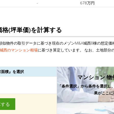
-
678万円
格(坪単価)を計算する
類似物件の取引データに基づき現在のメゾンM&A城西B棟の想定価
城西のマンション相場
に基づき算定しています。 なお、土地部分
有面積』を選択
マンション 物
「条件選択」から条件を選択し
果がここに
算する