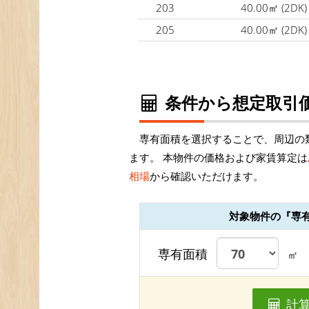
203
40.00㎡
(2DK)
205
40.00㎡
(2DK)
条件から想定取引価
専有面積を選択することで、周辺の
ます。 本物件の価格および家賃算定は
相場
から確認いただけます。
対象物件の『専
専有面積
㎡
計