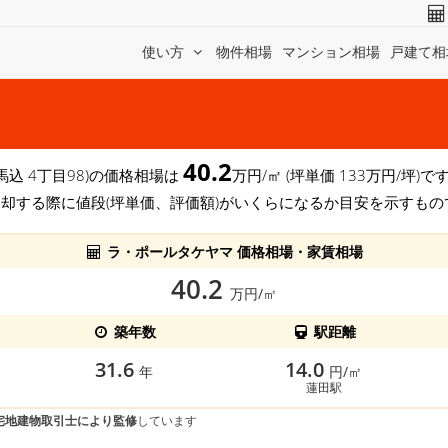
使い方
物件相場
マンション相場
戸建て相
40.2
 馬込 4丁目98)の価格相場は
万円/㎡ (坪単価 133万円/坪
売却する際に値段(坪単価、評価額)がいくらになるか目安を示すもの
ラ・ポールタケヤマ 価格相場・家賃相場
40.2
万円/㎡
築年数
駅距離
31.6
14.0
年
円/㎡
蓮田駅
宅地建物取引士により監修
しています