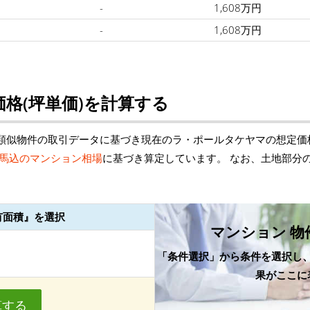
-
1,608万円
-
1,608万円
格(坪単価)を計算する
類似物件の取引データに基づき現在のラ・ポールタケヤマの想定価
馬込のマンション相場
に基づき算定しています。 なお、土地部分
有面積』を選択
マンション 物
「条件選択」から条件を選択し
果がここに
算する