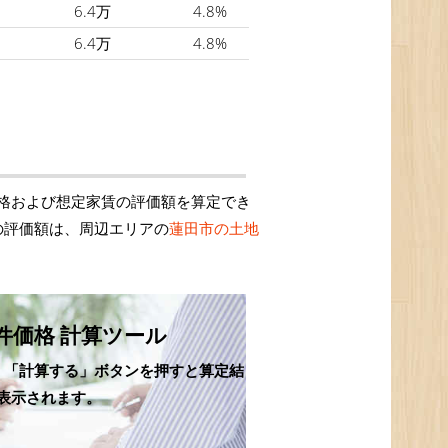
6.4万
4.8%
6.4万
4.8%
格および想定家賃の評価額を算定でき
の評価額は、周辺エリアの
蓮田市の土地
件価格 計算ツール
、「計算する」ボタンを押すと算定結
表示されます。