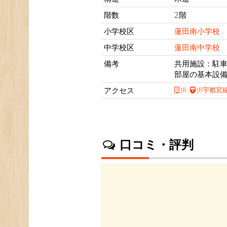
階数
2階
小学校区
蓮田南小学校
中学校区
蓮田南中学校
備考
共用施設：駐
部屋の基本設
アクセス
JR
JR宇都宮
口コミ・評判