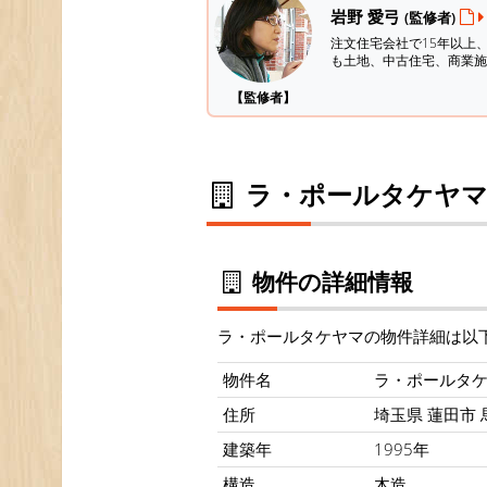
岩野 愛弓
(監修者)
注文住宅会社で15年以上
も土地、中古住宅、商業施
【監修者】
ラ・ポールタケヤマ
物件の詳細情報
ラ・ポールタケヤマの物件詳細は以
物件名
ラ・ポールタ
住所
埼玉県 蓮田市 
建築年
1995年
構造
木造