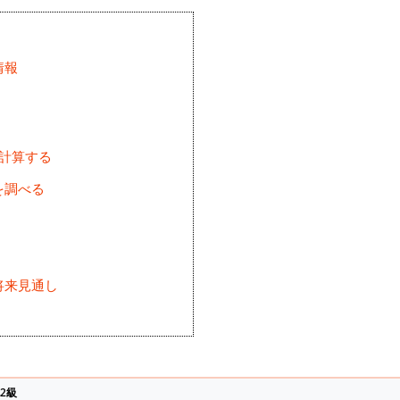
情報
を計算する
を調べる
将来見通し
)
2級