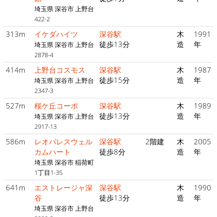
埼玉県 深谷市 上野台
422-2
313m
イケダハイツ
深谷駅
木
1991
徒歩13分
造
年
埼玉県 深谷市 上野台
2878-4
414m
上野台コスモス
深谷駅
木
1987
徒歩15分
造
年
埼玉県 深谷市 上野台
2347-3
527m
桜ケ丘コーポ
深谷駅
木
1989
徒歩13分
造
年
埼玉県 深谷市 上野台
2917-13
586m
レオパレスウェル
深谷駅
2階建
木
2005
カムハート
徒歩8分
造
年
埼玉県 深谷市 稲荷町
1丁目1-35
641m
エストレージャ深
深谷駅
木
1990
谷
徒歩13分
造
年
埼玉県 深谷市 上野台