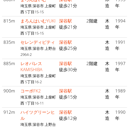
徒歩21分
造
年
埼玉県 深谷市 上柴町
西 5丁目15-15
815m
まろんはいむYUKI
深谷駅
2階建
木
1994
徒歩21分
造
年
埼玉県 深谷市 上柴町
西 5丁目15-15
835m
セレンディピティ
深谷駅
木
1991
徒歩25分
造
年
埼玉県 深谷市 上野台
2964-2
885m
レオパレス
深谷駅
2階建
木
1997
KAMISHIBA
徒歩30分
造
年
埼玉県 深谷市 上柴町
西 5丁目16-2
900m
コーポFK2
深谷駅
木
1989
徒歩15分
造
年
埼玉県 深谷市 上柴町
西 1丁目16-11
912m
ハイツグリーンヒ
深谷駅
木
1990
ル
徒歩12分
造
年
埼玉県 深谷市 上野台