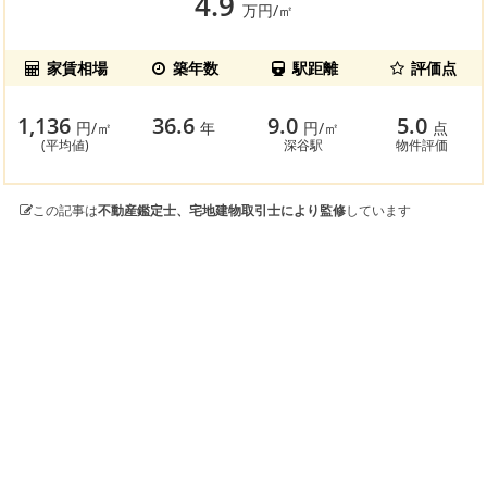
4.9
万円/㎡
家賃相場
築年数
駅距離
評価点
1,136
36.6
9.0
5.0
円/㎡
年
円/㎡
点
(平均値)
深谷駅
物件評価
この記事は
不動産鑑定士、宅地建物取引士により監修
しています