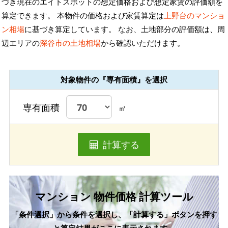
づき現在のエイトスポットの想定価格および想定家賃の評価額を
算定できます。 本物件の価格および家賃算定は
上野台のマンショ
ン相場
に基づき算定しています。 なお、土地部分の評価額は、周
辺エリアの
深谷市の土地相場
から確認いただけます。
対象物件の『専有面積』を選択
専有面積
㎡
計算する
マンション 物件価格 計算ツール
「条件選択」から条件を選択し、「計算する」ボタンを押す