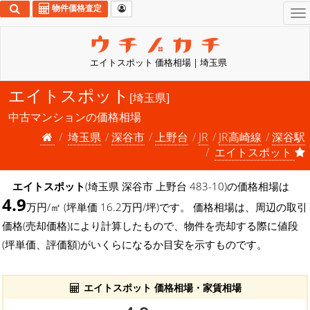
物件価格査定
To
na
エイトスポット 価格相場 | 埼玉県
エイトスポット
[埼玉県]
中古マンションの価格相場
埼玉県
深谷市
上野台
JR
JR高崎線
深谷駅
エイトスポット
エイトスポット
(埼玉県 深谷市 上野台 483-10)の価格相場は
4.9
万円/㎡ (坪単価 16.2万円/坪)です。 価格相場は、周辺の取引
価格(売却価格)により計算したもので、物件を売却する際に値段
(坪単価、評価額)がいくらになるか目安を示すものです。
エイトスポット 価格相場・家賃相場