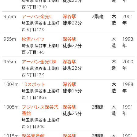
徒歩22分
造
年
埼玉県 深谷市 上柴町
西 5丁目17-10
965m
アーバン金光C
深谷駅
2階建
木
2001
徒歩22分
造
年
埼玉県 深谷市 上柴町
西 5丁目17-9
965m
松沢ハイツ
深谷駅
木
1993
徒歩22分
造
年
埼玉県 深谷市 上柴町
西 6丁目14-5
965m
アーバン金光C棟
深谷駅
木
2000
徒歩22分
造
年
埼玉県 深谷市 上柴町
西 5丁目17-9
1004m
10スポット
深谷駅
木
1988
徒歩15分
造
年
埼玉県 深谷市 上柴町
西 1丁目19-35
1005m
フジパレス深谷弐
深谷駅
2階建
木
1991
番館
徒歩25分
造
年
埼玉県 深谷市 上柴町
西 6丁目9-16
1015m
深谷壱番館
深谷駅
2階建
木
1991