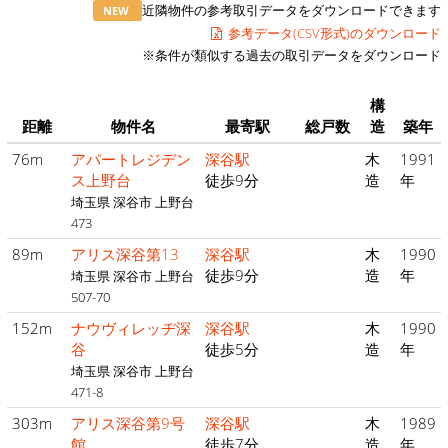
近隣物件の参考取引データをダウンロードできます
NEW
参考データ(CSV形式)のダウンロード
※条件が類似する過去の取引データをダウンロード
構
距離
物件名
最寄駅
総戸数
造
築年
76m
アパートレジデン
深谷駅
木
1991
ス上野台
徒歩9分
造
年
埼玉県 深谷市 上野台
473
89m
アリス深谷第13
深谷駅
木
1990
徒歩9分
造
年
埼玉県 深谷市 上野台
507-70
152m
ナウヴィレッヂ深
深谷駅
木
1990
谷
徒歩5分
造
年
埼玉県 深谷市 上野台
471-8
303m
アリス深谷第9号
深谷駅
木
1989
館
徒歩7分
造
年