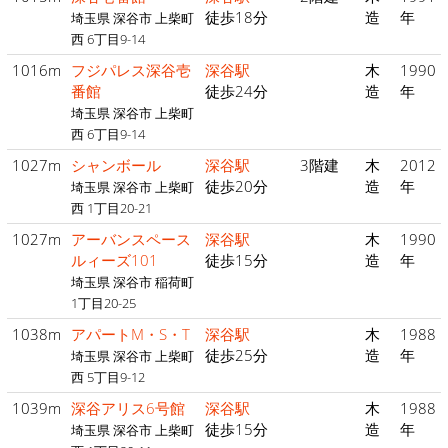
徒歩18分
造
年
埼玉県 深谷市 上柴町
西 6丁目9-14
1016m
フジパレス深谷壱
深谷駅
木
1990
番館
徒歩24分
造
年
埼玉県 深谷市 上柴町
西 6丁目9-14
1027m
シャンボール
深谷駅
3階建
木
2012
徒歩20分
造
年
埼玉県 深谷市 上柴町
西 1丁目20-21
1027m
アーバンスペース
深谷駅
木
1990
ルィーズ101
徒歩15分
造
年
埼玉県 深谷市 稲荷町
1丁目20-25
1038m
アパートM・S・T
深谷駅
木
1988
徒歩25分
造
年
埼玉県 深谷市 上柴町
西 5丁目9-12
1039m
深谷アリス6号館
深谷駅
木
1988
徒歩15分
造
年
埼玉県 深谷市 上柴町