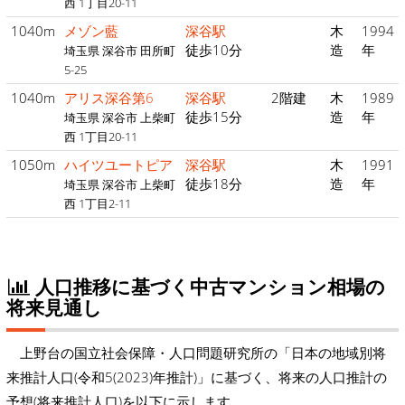
西 1丁目20-11
1040m
メゾン藍
深谷駅
木
1994
徒歩10分
造
年
埼玉県 深谷市 田所町
5-25
1040m
アリス深谷第6
深谷駅
2階建
木
1989
徒歩15分
造
年
埼玉県 深谷市 上柴町
西 1丁目20-11
1050m
ハイツユートピア
深谷駅
木
1991
徒歩18分
造
年
埼玉県 深谷市 上柴町
西 1丁目2-11
人口推移に基づく中古マンション相場の
将来見通し
上野台の国立社会保障・人口問題研究所の「日本の地域別将
来推計人口(令和5(2023)年推計)」に基づく、将来の人口推計の
予想(将来推計人口)を以下に示します。