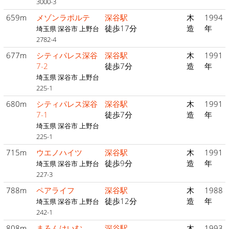
3000-3
659m
メゾンラポルテ
深谷駅
木
1994
徒歩17分
造
年
埼玉県 深谷市 上野台
2782-4
677m
シティパレス深谷
深谷駅
木
1991
7-2
徒歩7分
造
年
埼玉県 深谷市 上野台
225-1
680m
シティパレス深谷
深谷駅
木
1991
7-1
徒歩7分
造
年
埼玉県 深谷市 上野台
225-1
715m
ウエノハイツ
深谷駅
木
1991
徒歩9分
造
年
埼玉県 深谷市 上野台
227-3
788m
ペアライフ
深谷駅
木
1988
徒歩12分
造
年
埼玉県 深谷市 上野台
242-1
808m
まろんはいむ
深谷駅
木
1993