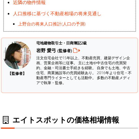
近隣の物件情報
人口推移に基づく不動産相場の将来見通し
上野台の将来人口推計(人口の予測)
宅地建物取引士・日商簿記2級
岩野 愛弓
(監修者)
注文住宅会社で15年以上、不動産売買、建築デザイン企
画、営業企画等に従事。 主に土地や中古住宅の売買契
約、金融・司法書士手続きを経験。
自身でも土地、中古
住宅、商業施設等の売買経験あり。 2016年より住宅・不
【監修者】
動産専門ライターとしても活動中。 多数の不動産メディ
アで執筆・監修。
エイトスポットの価格相場情報