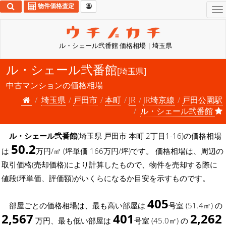
物件価格査定
To
na
ル・シェール弐番館 価格相場 | 埼玉県
ル・シェール弐番館
[埼玉県]
中古マンションの価格相場
埼玉県
戸田市
本町
JR
JR埼京線
戸田公園駅
ル・シェール弐番館
ル・シェール弐番館
(埼玉県 戸田市 本町 2丁目1-16)の価格相場
50.2
は
万円/㎡ (坪単価 166万円/坪)です。 価格相場は、周辺の
取引価格(売却価格)により計算したもので、物件を売却する際に
値段(坪単価、評価額)がいくらになるか目安を示すものです。
405
部屋ごとの価格相場は、最も高い部屋は
号室 (51.4㎡) の
2,567
401
2,262
万円、最も低い部屋は
号室 (45.0㎡) の