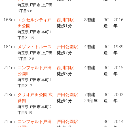
埼玉県 戸田市 上戸田
3丁目9-6
168m
エクセルシティ戸
西川口駅
8階建
RC
2016
田公園
徒歩1分
造
年
埼玉県 戸田市 本町 1
丁目21-19
181m
メゾン・トルース
戸田公園駅
4階建
RC
1989
徒歩7分
造
年
埼玉県 戸田市 上戸田
3丁目12-8
211m
コンフォルト戸田
西川口駅
4階建
RC
2015
公園II
徒歩3分
造
年
埼玉県 戸田市 本町 1
丁目21-7
213m
クリオ戸田公園 弐
戸田公園駅
7階建
RC
2002
番館
徒歩4分
29部屋
造
年
埼玉県 戸田市 本町 2
丁目9-19
215m
コンフォルト戸田
戸田公園駅
RC
2014