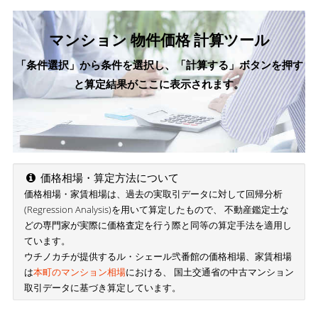
マンション 物件価格 計算ツール
「条件選択」から条件を選択し、「計算する」ボタンを押す
と算定結果がここに表示されます。
価格相場・算定方法について
価格相場・家賃相場は、過去の実取引データに対して回帰分析
(Regression Analysis)を用いて算定したもので、 不動産鑑定士な
どの専門家が実際に価格査定を行う際と同等の算定手法を適用し
ています。
ウチノカチが提供するル・シェール弐番館の価格相場、家賃相場
は
本町のマンション相場
における、 国土交通省の中古マンション
取引データに基づき算定しています。