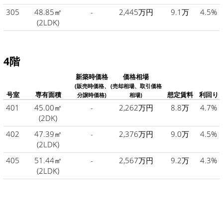
305
48.85㎡
-
2,445万円
9.1万
4.5%
(2LDK)
4階
新築時価格
価格相場
(販売時価格、
(売却相場、取引価格
号室
専有面積
想定賃料
利回り
分譲時価格)
相場)
401
45.00㎡
-
2,262万円
8.8万
4.7%
(2DK)
402
47.39㎡
-
2,376万円
9.0万
4.5%
(2LDK)
405
51.44㎡
-
2,567万円
9.2万
4.3%
(2LDK)