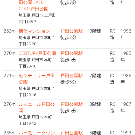
田公園 EXCEL
徒歩7分
造
年
COUT戸田公園
埼玉県 戸田市 上戸田
2丁目45-7
263m
朋信マンション
戸田公園駅
3階建
RC
1992
徒歩2分
造
年
埼玉県 戸田市 本町 1
丁目25-20
270m
CENTURY戸田公園
戸田公園駅
RC
1985
徒歩5分
造
年
埼玉県 戸田市 本町 1
丁目20-16
271m
センチュリー戸田
戸田公園駅
7階建
RC
1986
公園
徒歩5分
造
年
埼玉県 戸田市 本町 1
丁目20-16
276m
ルシエール戸田公
戸田公園駅
3階建
RC
1987
園
徒歩5分
造
年
埼玉県 戸田市 本町 1
丁目19-12
285m
ハーモニータウン
戸田公園駅
5階建
RC
1993