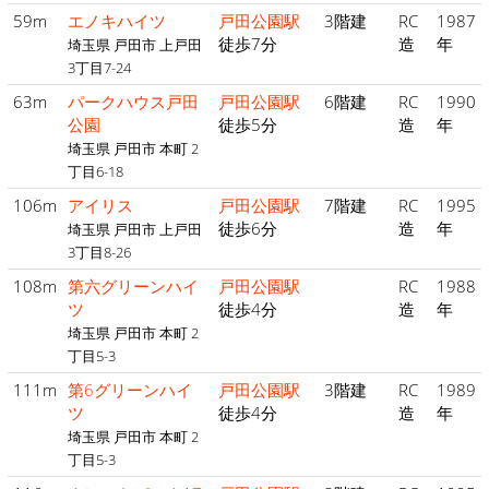
59m
エノキハイツ
戸田公園駅
3階建
RC
1987
徒歩7分
造
年
埼玉県 戸田市 上戸田
3丁目7-24
63m
パークハウス戸田
戸田公園駅
6階建
RC
1990
公園
徒歩5分
造
年
埼玉県 戸田市 本町 2
丁目6-18
106m
アイリス
戸田公園駅
7階建
RC
1995
徒歩6分
造
年
埼玉県 戸田市 上戸田
3丁目8-26
108m
第六グリーンハイ
戸田公園駅
RC
1988
ツ
徒歩4分
造
年
埼玉県 戸田市 本町 2
丁目5-3
111m
第6グリーンハイ
戸田公園駅
3階建
RC
1989
ツ
徒歩4分
造
年
埼玉県 戸田市 本町 2
丁目5-3