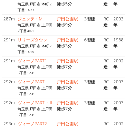
徒歩5分
造
年
埼玉県 戸田市 本町 2
丁目13-23
287m
ジェンテ・M
戸田公園駅
3階建
RC
2003
徒歩9分
造
年
埼玉県 戸田市 上戸田
2丁目40-1
291m
リリーズタウン
戸田公園駅
6階建
RC
1988
徒歩3分
造
年
埼玉県 戸田市 本町 2
丁目13-19
291m
ヴィーノPART1
戸田公園駅
RC
2002
徒歩7分
造
年
埼玉県 戸田市 上戸田
5丁目12-6
292m
ヴィーノPARTI
戸田公園駅
3階建
RC
2003
徒歩7分
造
年
埼玉県 戸田市 上戸田
5丁目12-6
292m
ヴィーノPARTI・II
戸田公園駅
3階建
RC
2003
徒歩7分
造
年
埼玉県 戸田市 上戸田
5丁目12-6
293m
ヴィーノPART2
戸田公園駅
RC
2002