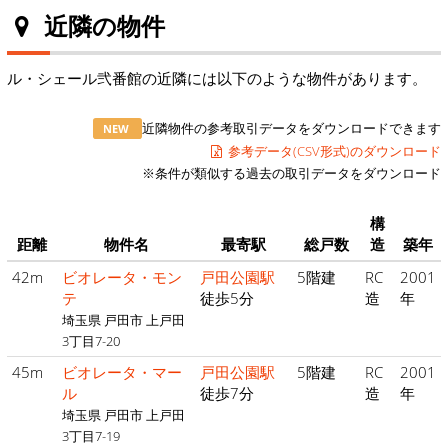
近隣の物件
ル・シェール弐番館の近隣には以下のような物件があります。
近隣物件の参考取引データをダウンロードできます
NEW
参考データ(CSV形式)のダウンロード
※条件が類似する過去の取引データをダウンロード
構
距離
物件名
最寄駅
総戸数
造
築年
42m
ビオレータ・モン
戸田公園駅
5階建
RC
2001
テ
徒歩5分
造
年
埼玉県 戸田市 上戸田
3丁目7-20
45m
ビオレータ・マー
戸田公園駅
5階建
RC
2001
ル
徒歩7分
造
年
埼玉県 戸田市 上戸田
3丁目7-19