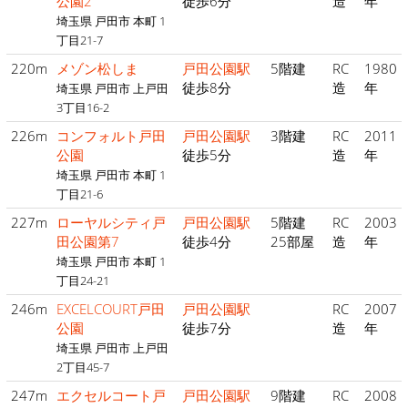
公園2
徒歩6分
造
年
埼玉県 戸田市 本町 1
丁目21-7
220m
メゾン松しま
戸田公園駅
5階建
RC
1980
徒歩8分
造
年
埼玉県 戸田市 上戸田
3丁目16-2
226m
コンフォルト戸田
戸田公園駅
3階建
RC
2011
公園
徒歩5分
造
年
埼玉県 戸田市 本町 1
丁目21-6
227m
ローヤルシティ戸
戸田公園駅
5階建
RC
2003
田公園第7
徒歩4分
25部屋
造
年
埼玉県 戸田市 本町 1
丁目24-21
246m
EXCELCOURT戸田
戸田公園駅
RC
2007
公園
徒歩7分
造
年
埼玉県 戸田市 上戸田
2丁目45-7
247m
エクセルコート戸
戸田公園駅
9階建
RC
2008