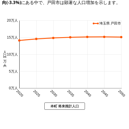
向(-3.3%)
にある中で、戸田市は顕著な人口増加を示します。
20万人
埼玉県 戸田市
15万人
人口 (万人)
10万人
5万人
0万人
2020
2025
2030
2035
2040
2045
2050
本町 将来推計人口