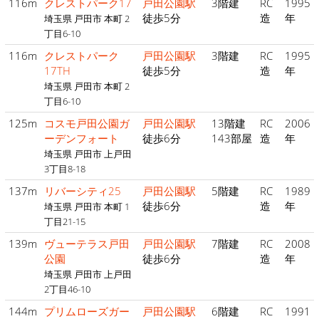
116m
クレストパーク17
戸田公園駅
3階建
RC
1995
徒歩5分
造
年
埼玉県 戸田市 本町 2
丁目6-10
116m
クレストパーク
戸田公園駅
3階建
RC
1995
17TH
徒歩5分
造
年
埼玉県 戸田市 本町 2
丁目6-10
125m
コスモ戸田公園ガ
戸田公園駅
13階建
RC
2006
ーデンフォート
徒歩6分
143部屋
造
年
埼玉県 戸田市 上戸田
3丁目8-18
137m
リバーシティ25
戸田公園駅
5階建
RC
1989
徒歩6分
造
年
埼玉県 戸田市 本町 1
丁目21-15
139m
ヴューテラス戸田
戸田公園駅
7階建
RC
2008
公園
徒歩6分
造
年
埼玉県 戸田市 上戸田
2丁目46-10
144m
プリムローズガー
戸田公園駅
6階建
RC
1991