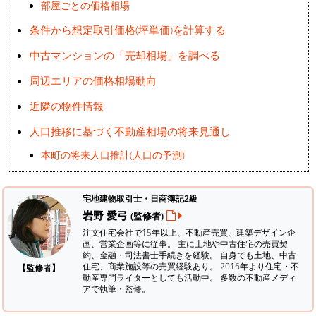
部屋ごとの価格相場
条件から想定取引価格(坪単価)を計算する
中古マンションの「売却相場」を調べる
周辺エリアの価格相場動向
近隣の物件情報
人口推移に基づく不動産相場の将来見通し
本町の将来人口推計(人口の予測)
宅地建物取引士・日商簿記2級
岩野 愛弓
(監修者)
注文住宅会社で15年以上、不動産売買、建築デザイン企
画、営業企画等に従事。 主に土地や中古住宅の売買契
約、金融・司法書士手続きを経験。
自身でも土地、中古
住宅、商業施設等の売買経験あり。 2016年より住宅・不
【監修者】
動産専門ライターとしても活動中。 多数の不動産メディ
アで執筆・監修。