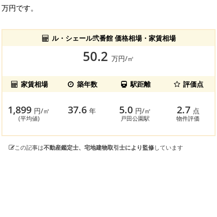
万円です。
ル・シェール弐番館 価格相場・家賃相場
50.2
万円/㎡
家賃相場
築年数
駅距離
評価点
1,899
37.6
5.0
2.7
円/㎡
年
円/㎡
点
(平均値)
戸田公園駅
物件評価
この記事は
不動産鑑定士、宅地建物取引士により監修
しています