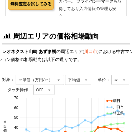
周辺エリアの価格相場動向
レオネクスト山崎 あずま橋
の周辺エリア(
川口市
)における中古マ
ション価格の相場動向は以下の通りです。
対象：
単位：
㎡単価（万円/㎡）
平均値
㎡
タッチ操作：
OFF
70
朝日
川口市
60
埼玉県
50
40