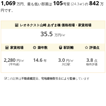
1,069
105
842
万円、最も低い部屋は
号室 (24.3㎡) の
万
円です。
レオネクスト山崎 あずま橋 価格相場・家賃相場
35.5
万円/㎡
家賃相場
築年数
駅距離
評価点
2,280
14.6
3.0
3.8
円/㎡
年
円/㎡
点
(平均値)
川口駅
物件評価
この記事は
不動産鑑定士、宅地建物取引士により監修
しています