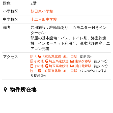
階数
2階
小学校区
朝日東小学校
中学校区
十二月田中学校
備考
共用施設：駐輪場あり、TVモニター付きイン
ターホン
部屋の基本設備：バス、トイレ別、浴室乾燥
機、インターネット利用可、温水洗浄便座、エ
アコン完備
アクセス
JR
JR京浜東北線
川口駅
徒歩 3分
その他
埼玉高速鉄道
南鳩ケ谷駅
徒歩 14分
その他
埼玉高速鉄道
川口元郷駅
徒歩 22分
JR
JR京浜東北線
川口駅
バス20分,バス停よ
り徒歩 3分
物件所在地