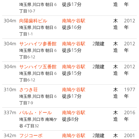
徒歩17分
造
年
埼玉県 川口市 朝日 6
丁目10-7
304m
向陽歯科ビル
南鳩ケ谷駅
木
2012
徒歩16分
造
年
埼玉県 川口市 朝日 6
丁目1-1
304m
サンハイツ参番館
南鳩ケ谷駅
2階建
木
2012
徒歩15分
造
年
埼玉県 川口市 朝日 6
丁目6-12
304m
サンハイツ五番館
南鳩ケ谷駅
2階建
木
2012
徒歩15分
造
年
埼玉県 川口市 朝日 6
丁目6-12
310m
さつき荘
南鳩ケ谷駅
木
1977
徒歩17分
造
年
埼玉県 川口市 朝日 6
丁目7-9
337m
パルム・ドール
南鳩ケ谷駅
木
2016
徒歩8分
造
年
埼玉県 川口市 南鳩ケ
谷 4丁目32
342m
フジコーポ
南鳩ケ谷駅
2階建
木
2001