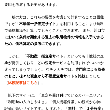
要因を考慮する必要があります。
一般の方は、これらの要因を考慮して計算することは困難
ですが「
不動産一括査定サイト
」を利用することにより無料
で価格相場を計算してもらうことができます。 また、
川口市
において条件が類似する過去の取引物件の情報も入手できる
ため、価格算定の参考にできます
。
しかし、「
不動産一括査定サイト
」といっても十数社の企
業が提供しており、どの査定サービスを利用すればいいのか
迷ってしまうでしょう。 ウチノカチでは、
専門家による監修
のもと、様々な観点から不動産査定サイトを比較
しました
（
比較記事はこちら
）。
以下のサイトは、「査定を受け付けているカバーエリア」
「利用時の入力しやすさ」「個人情報保護」の観点から特に
評価が高いサイトです。 いずれも、「
無料
」で「
１分程度
」