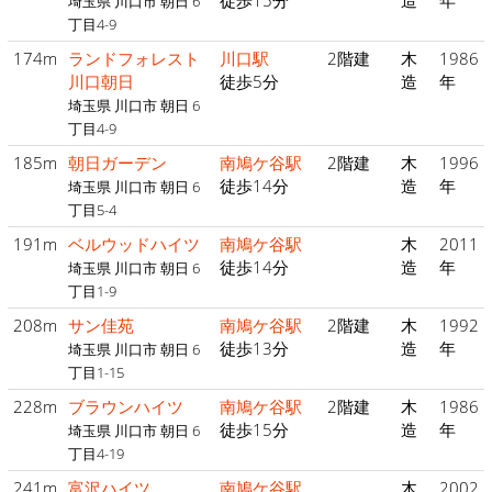
徒歩15分
造
年
埼玉県 川口市 朝日 6
丁目4-9
174m
ランドフォレスト
川口駅
2階建
木
1986
川口朝日
徒歩5分
造
年
埼玉県 川口市 朝日 6
丁目4-9
185m
朝日ガーデン
南鳩ケ谷駅
2階建
木
1996
徒歩14分
造
年
埼玉県 川口市 朝日 6
丁目5-4
191m
ベルウッドハイツ
南鳩ケ谷駅
木
2011
徒歩14分
造
年
埼玉県 川口市 朝日 6
丁目1-9
208m
サン佳苑
南鳩ケ谷駅
2階建
木
1992
徒歩13分
造
年
埼玉県 川口市 朝日 6
丁目1-15
228m
ブラウンハイツ
南鳩ケ谷駅
2階建
木
1986
徒歩15分
造
年
埼玉県 川口市 朝日 6
丁目4-19
241m
富沢ハイツ
南鳩ケ谷駅
木
2002