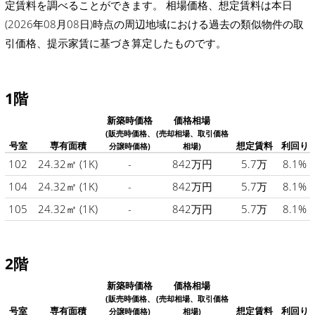
定賃料を調べることができます。 相場価格、想定賃料は本日
(2026年08月08日)時点の周辺地域における過去の類似物件の取
引価格、提示家賃に基づき算定したものです。
1階
新築時価格
価格相場
(販売時価格、
(売却相場、取引価格
号室
専有面積
想定賃料
利回り
分譲時価格)
相場)
102
24.32㎡
(1K)
-
842万円
5.7万
8.1%
104
24.32㎡
(1K)
-
842万円
5.7万
8.1%
105
24.32㎡
(1K)
-
842万円
5.7万
8.1%
2階
新築時価格
価格相場
(販売時価格、
(売却相場、取引価格
号室
専有面積
想定賃料
利回り
分譲時価格)
相場)