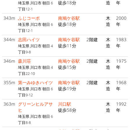
徒歩18分
造
年
埼玉県 川口市 朝日 6
丁目12-1
343m
ふじコーポ
南鳩ケ谷駅
木
2000
徒歩18分
造
年
埼玉県 川口市 朝日 6
丁目12-1
344m
志田ハイツ
南鳩ケ谷駅
2階建
木
1983
徒歩11分
造
年
埼玉県 川口市 朝日 4
丁目9-8
346m
森川荘
南鳩ケ谷駅
2階建
木
1975
徒歩15分
造
年
埼玉県 川口市 朝日 4
丁目22-10
355m
第一みゆきハイツ
南鳩ケ谷駅
2階建
木
1968
徒歩19分
造
年
埼玉県 川口市 朝日 6
丁目9-12
363m
グリーンヒルアサ
川口駅
木
1992
ヒ
徒歩58分
造
年
埼玉県 川口市 朝日 6
丁目8-8