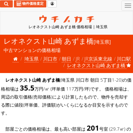
物件価格査定
To
na
レオネクスト山崎 あずま橋 価格相場 | 埼玉県
レオネクスト山崎 あずま橋
[埼玉県]
中古マンションの価格相場
埼玉県
川口市
朝日
JR
JR京浜東北線
川口駅
レオネクスト山崎 あずま橋
レオネクスト山崎 あずま橋
(埼玉県 川口市 朝日 5丁目1-20)の価
35.5
格相場は
万円/㎡ (坪単価 117万円/坪)です。 価格相場は、
周辺の取引価格(売却価格)により計算したもので、物件を売却す
る際に値段(坪単価、評価額)がいくらになるか目安を示すもので
す。
201
部屋ごとの価格相場は、最も高い部屋は
号室 (29.7㎡) の