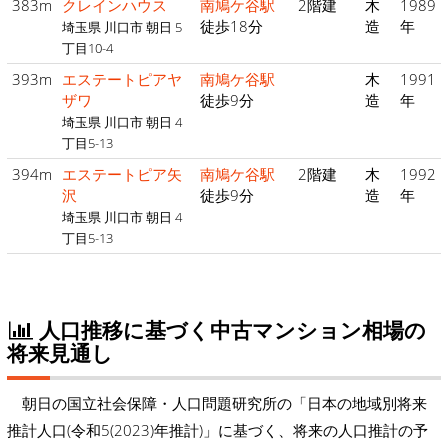
383m
クレインハウス
南鳩ケ谷駅
2階建
木
1989
徒歩18分
造
年
埼玉県 川口市 朝日 5
丁目10-4
393m
エステートピアヤ
南鳩ケ谷駅
木
1991
ザワ
徒歩9分
造
年
埼玉県 川口市 朝日 4
丁目5-13
394m
エステートピア矢
南鳩ケ谷駅
2階建
木
1992
沢
徒歩9分
造
年
埼玉県 川口市 朝日 4
丁目5-13
人口推移に基づく中古マンション相場の
将来見通し
朝日の国立社会保障・人口問題研究所の「日本の地域別将来
推計人口(令和5(2023)年推計)」に基づく、将来の人口推計の予