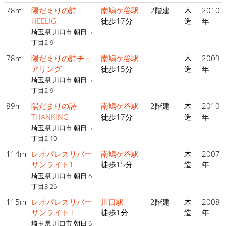
78m
陽だまりの詩
南鳩ケ谷駅
2階建
木
2010
HEELIG
徒歩17分
造
年
埼玉県 川口市 朝日 5
丁目2-9
78m
陽だまりの詩チェ
南鳩ケ谷駅
木
2009
アリング
徒歩15分
造
年
埼玉県 川口市 朝日 5
丁目2-9
89m
陽だまりの詩
南鳩ケ谷駅
2階建
木
2010
THANKING
徒歩17分
造
年
埼玉県 川口市 朝日 5
丁目2-10
114m
レオパレスリバー
南鳩ケ谷駅
木
2007
サンライト1
徒歩15分
造
年
埼玉県 川口市 朝日 6
丁目3-26
115m
レオパレスリバー
川口駅
2階建
木
2008
サンライト I
徒歩1分
造
年
埼玉県 川口市 朝日 6