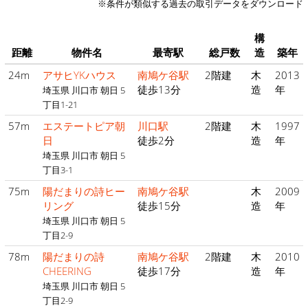
※条件が類似する過去の取引データをダウンロード
構
距離
物件名
最寄駅
総戸数
造
築年
24m
アサヒYKハウス
南鳩ケ谷駅
2階建
木
2013
徒歩13分
造
年
埼玉県 川口市 朝日 5
丁目1-21
57m
エステートピア朝
川口駅
2階建
木
1997
日
徒歩2分
造
年
埼玉県 川口市 朝日 5
丁目3-1
75m
陽だまりの詩ヒー
南鳩ケ谷駅
木
2009
リング
徒歩15分
造
年
埼玉県 川口市 朝日 5
丁目2-9
78m
陽だまりの詩
南鳩ケ谷駅
2階建
木
2010
CHEERING
徒歩17分
造
年
埼玉県 川口市 朝日 5
丁目2-9