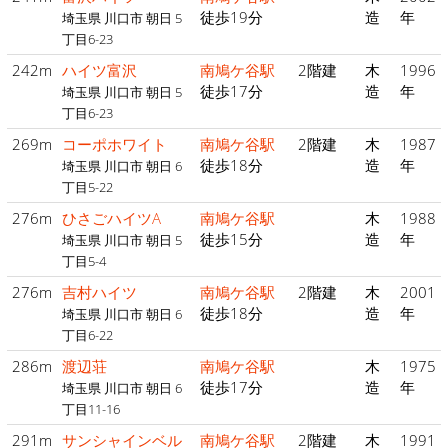
徒歩19分
造
年
埼玉県 川口市 朝日 5
丁目6-23
242m
ハイツ富沢
南鳩ケ谷駅
2階建
木
1996
徒歩17分
造
年
埼玉県 川口市 朝日 5
丁目6-23
269m
コーポホワイト
南鳩ケ谷駅
2階建
木
1987
徒歩18分
造
年
埼玉県 川口市 朝日 6
丁目5-22
276m
ひさごハイツA
南鳩ケ谷駅
木
1988
徒歩15分
造
年
埼玉県 川口市 朝日 5
丁目5-4
276m
吉村ハイツ
南鳩ケ谷駅
2階建
木
2001
徒歩18分
造
年
埼玉県 川口市 朝日 6
丁目6-22
286m
渡辺荘
南鳩ケ谷駅
木
1975
徒歩17分
造
年
埼玉県 川口市 朝日 6
丁目11-16
291m
サンシャインベル
南鳩ケ谷駅
2階建
木
1991