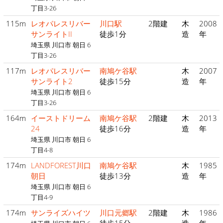
丁目3-26
115m
レオパレスリバー
川口駅
2階建
木
2008
サンライトII
徒歩1分
造
年
埼玉県 川口市 朝日 6
丁目3-26
117m
レオパレスリバー
南鳩ケ谷駅
木
2007
サンライト2
徒歩15分
造
年
埼玉県 川口市 朝日 6
丁目3-26
164m
イーストドリーム
南鳩ケ谷駅
2階建
木
2013
24
徒歩16分
造
年
埼玉県 川口市 朝日 6
丁目4-8
174m
LANDFOREST川口
南鳩ケ谷駅
木
1985
朝日
徒歩13分
造
年
埼玉県 川口市 朝日 6
丁目4-9
174m
サンライズハイツ
川口元郷駅
2階建
木
1986