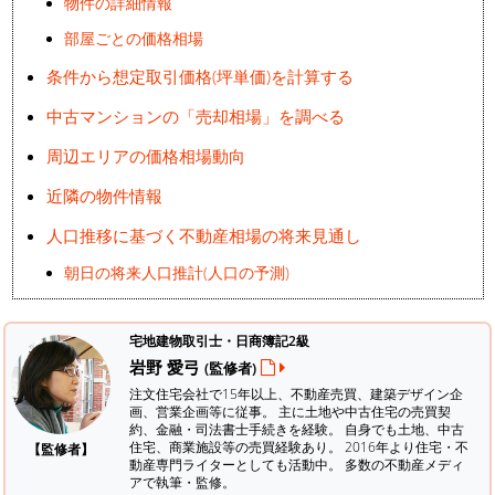
物件の詳細情報
部屋ごとの価格相場
条件から想定取引価格(坪単価)を計算する
中古マンションの「売却相場」を調べる
周辺エリアの価格相場動向
近隣の物件情報
人口推移に基づく不動産相場の将来見通し
朝日の将来人口推計(人口の予測)
宅地建物取引士・日商簿記2級
岩野 愛弓
(監修者)
注文住宅会社で15年以上、不動産売買、建築デザイン企
画、営業企画等に従事。 主に土地や中古住宅の売買契
約、金融・司法書士手続きを経験。
自身でも土地、中古
住宅、商業施設等の売買経験あり。 2016年より住宅・不
【監修者】
動産専門ライターとしても活動中。 多数の不動産メディ
アで執筆・監修。