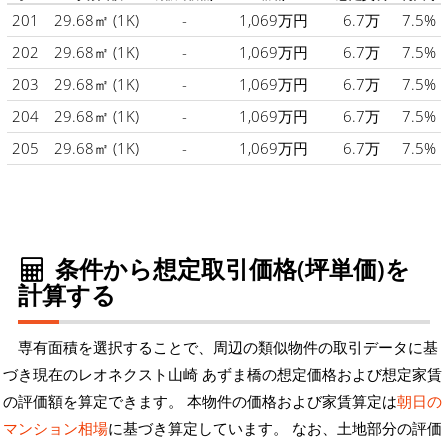
201
29.68㎡
(1K)
-
1,069万円
6.7万
7.5%
202
29.68㎡
(1K)
-
1,069万円
6.7万
7.5%
203
29.68㎡
(1K)
-
1,069万円
6.7万
7.5%
204
29.68㎡
(1K)
-
1,069万円
6.7万
7.5%
205
29.68㎡
(1K)
-
1,069万円
6.7万
7.5%
条件から想定取引価格(坪単価)を
計算する
専有面積を選択することで、周辺の類似物件の取引データに基
づき現在のレオネクスト山崎 あずま橋の想定価格および想定家賃
の評価額を算定できます。 本物件の価格および家賃算定は
朝日の
マンション相場
に基づき算定しています。 なお、土地部分の評価