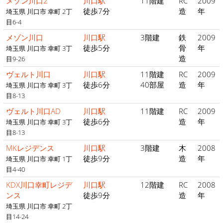
メゾン川口2
川口駅
11階建
RC
2009
徒歩7分
造
年
埼玉県 川口市 幸町 2丁
目6-4
メゾン川口
川口駅
3階建
鉄
2009
徒歩5分
骨
年
埼玉県 川口市 幸町 3丁
造
目9-26
ヴェルト川口
川口駅
11階建
RC
2009
徒歩6分
40部屋
造
年
埼玉県 川口市 幸町 3丁
目8-13
ヴェルト川口AD
川口駅
11階建
RC
2009
徒歩6分
造
年
埼玉県 川口市 幸町 3丁
目8-13
MKレジデンス
川口駅
3階建
木
2008
徒歩9分
造
年
埼玉県 川口市 幸町 1丁
目4-40
KDX川口幸町レジデ
川口駅
12階建
RC
2008
ンス
徒歩9分
造
年
埼玉県 川口市 幸町 2丁
目14-24