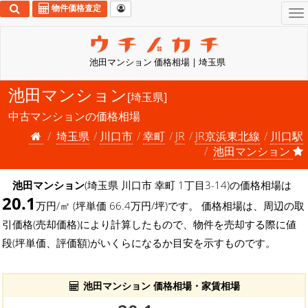
物件価格査定
To
na
池田マンション 価格相場 | 埼玉県
池田マンション
[埼玉県]
中古マンションの価格相場
埼玉県
川口市
幸町
JR
JR京浜東北線
川口駅
池田マンション
池田マンション
(埼玉県 川口市 幸町 1丁目3-14)の価格相場は
20.1
万円/㎡ (坪単価 66.4万円/坪)です。 価格相場は、周辺の取
引価格(売却価格)により計算したもので、物件を売却する際に値
段(坪単価、評価額)がいくらになるか目安を示すものです。
池田マンション 価格相場・家賃相場