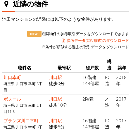
近隣の物件
池田マンションの近隣には以下のような物件があります。
近隣物件の参考取引データをダウンロードできます
NEW
参考データ(CSV形式)のダウンロード
※条件が類似する過去の取引データをダウンロード
構
物件名
最寄駅
総戸数
造
築年
川口幸町
川口駅
16階建
RC
2018
徒歩0分
143部屋
造
年
埼玉県 川口市 幸町 3丁
目
ボヌール
川口駅
2階建
木
2017
徒歩10分
造
年
埼玉県 川口市 幸町 2丁
目11-5
ブランズ川口幸町
川口駅
16階建
RC
2017
徒歩6分
143部屋
造
年
埼玉県 川口市 幸町 3丁