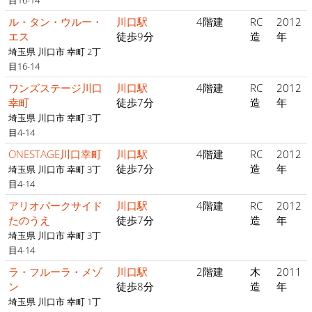
目16-14
ル・タン・ウルー・
川口駅
4階建
RC
2012
エス
徒歩9分
造
年
埼玉県 川口市 幸町 2丁
目16-14
ワンズステージ川口
川口駅
4階建
RC
2012
幸町
徒歩7分
造
年
埼玉県 川口市 幸町 3丁
目4-14
ONESTAGE川口幸町
川口駅
4階建
RC
2012
徒歩7分
造
年
埼玉県 川口市 幸町 3丁
目4-14
アリオパークサイド
川口駅
4階建
RC
2012
たのうえ
徒歩7分
造
年
埼玉県 川口市 幸町 3丁
目4-14
ラ・フルーラ・メゾ
川口駅
2階建
木
2011
ン
徒歩8分
造
年
埼玉県 川口市 幸町 1丁