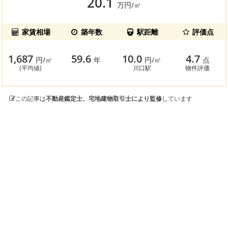
20.1
万円/㎡
家賃相場
築年数
駅距離
評価点
1,687
59.6
10.0
4.7
円/㎡
年
円/㎡
点
(平均値)
川口駅
物件評価
この記事は
不動産鑑定士、宅地建物取引士により監修
しています