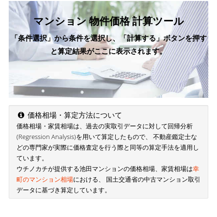
マンション 物件価格 計算ツール
「条件選択」から条件を選択し、「計算する」ボタンを押す
と算定結果がここに表示されます。
価格相場・算定方法について
価格相場・家賃相場は、過去の実取引データに対して回帰分析
(Regression Analysis)を用いて算定したもので、 不動産鑑定士な
どの専門家が実際に価格査定を行う際と同等の算定手法を適用し
ています。
ウチノカチが提供する池田マンションの価格相場、家賃相場は
幸
町のマンション相場
における、 国土交通省の中古マンション取引
データに基づき算定しています。