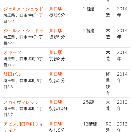
ジェルメ・シュッド
川口駅
2階建
木
2014
徒歩9分
造
年
埼玉県 川口市 幸町 1丁
目4-41
ジェルメ・シュドゥ
川口駅
2階建
木
2014
徒歩9分
造
年
埼玉県 川口市 幸町 1丁
目4-41
オキーフ
川口駅
木
2014
徒歩8分
造
年
埼玉県 川口市 幸町 3丁
目11-7
飯田ビル
川口駅
軽
2014
徒歩5分
量
年
埼玉県 川口市 幸町 3丁
鉄
目8-8
骨
スカイヴィレッジ
川口駅
2階建
木
2013
徒歩10分
造
年
埼玉県 川口市 幸町 1丁
目8-7
アピス川口幸町フィ
川口駅
12階建
RC
2013
ティア
徒歩5分
造
年