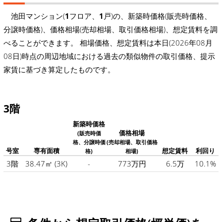
池田マンション(
1
フロア、
1
戸)の、新築時価格(販売時価格、
分譲時価格)、価格相場(売却相場、取引価格相場)、想定賃料を調
べることができます。 相場価格、想定賃料は本日(2026年08月
08日)時点の周辺地域における過去の類似物件の取引価格、提示
家賃に基づき算定したものです。
3階
新築時価格
価格相場
(販売時価
格、分譲時価
(売却相場、取引価格
号室
専有面積
想定賃料
利回り
格)
相場)
3階
38.47㎡
(3K)
-
773万円
6.5万
10.1%