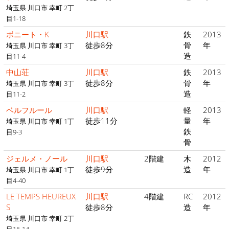
埼玉県 川口市 幸町 2丁
目1-18
ボニート・K
川口駅
鉄
2013
徒歩8分
骨
年
埼玉県 川口市 幸町 3丁
造
目11-4
中山荘
川口駅
鉄
2013
徒歩8分
骨
年
埼玉県 川口市 幸町 3丁
造
目11-2
ベルフルール
川口駅
軽
2013
徒歩11分
量
年
埼玉県 川口市 幸町 1丁
鉄
目9-3
骨
ジェルメ・ノール
川口駅
2階建
木
2012
徒歩9分
造
年
埼玉県 川口市 幸町 1丁
目4-40
LE TEMPS HEUREUX
川口駅
4階建
RC
2012
S
徒歩8分
造
年
埼玉県 川口市 幸町 2丁