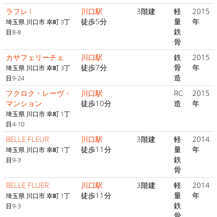
ラフレ I
川口駅
3階建
軽
2015
徒歩5分
量
年
埼玉県 川口市 幸町 3丁
鉄
目8-8
骨
カサフェリーチェ
川口駅
鉄
2015
徒歩7分
骨
年
埼玉県 川口市 幸町 3丁
造
目9-24
フクロク・レーヴ・
川口駅
RC
2015
マンション
徒歩10分
造
年
埼玉県 川口市 幸町 1丁
目4-10
BELLE FLEUR
川口駅
3階建
軽
2014
徒歩11分
量
年
埼玉県 川口市 幸町 1丁
鉄
目9-3
骨
BELLE FLUER
川口駅
3階建
軽
2014
徒歩11分
量
年
埼玉県 川口市 幸町 1丁
鉄
目9-3
骨