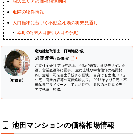
周辺エリアの価格相場動向
近隣の物件情報
人口推移に基づく不動産相場の将来見通し
幸町の将来人口推計(人口の予測)
宅地建物取引士・日商簿記2級
岩野 愛弓
(監修者)
注文住宅会社で15年以上、不動産売買、建築デザイン企
画、営業企画等に従事。 主に土地や中古住宅の売買契
約、金融・司法書士手続きを経験。
自身でも土地、中古
住宅、商業施設等の売買経験あり。 2016年より住宅・不
【監修者】
動産専門ライターとしても活動中。 多数の不動産メディ
アで執筆・監修。
池田マンションの価格相場情報