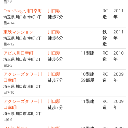
目2-8
One'sStage川口幸町
川口駅
RC
2011
徒歩7分
造
年
埼玉県 川口市 幸町 3丁
目4-14
東映マンション
川口駅
鉄
2011
徒歩6分
骨
年
埼玉県 川口市 幸町 2丁
造
目4-12
アピス川口幸町
川口駅
11階建
RC
2010
徒歩6分
造
年
埼玉県 川口市 幸町 2丁
目2-3
アクシーズタワー川
川口駅
10階建
RC
2009
口幸町
徒歩7分
59部屋
造
年
埼玉県 川口市 幸町 2丁
目7-10
アクシーズタワー川
川口駅
11階建
RC
2009
口幸町II
徒歩7分
造
年
埼玉県 川口市 幸町 2丁
目6-6