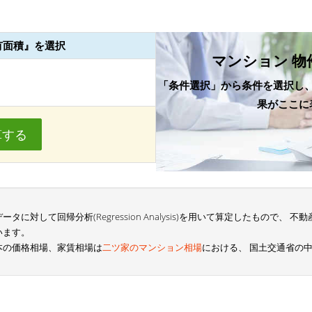
有面積』を選択
マンション 物
「条件選択」から条件を選択し
果がここに
算する
に対して回帰分析(Regression Analysis)を用いて算定したもので、
います。
本の価格相場、家賃相場は
二ツ家のマンション相場
における、 国土交通省の