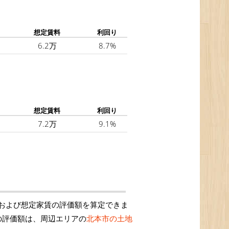
想定賃料
利回り
6.2万
8.7%
想定賃料
利回り
7.2万
9.1%
および想定家賃の評価額を算定できま
の評価額は、周辺エリアの
北本市の土地