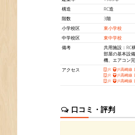
構造
RC造
階数
3階
小学校区
東小学校
中学校区
東中学校
備考
共用施設：RC
部屋の基本設
機、エアコン
アクセス
JR
JR高崎線
JR
JR高崎線
JR
JR高崎線
口コミ・評判