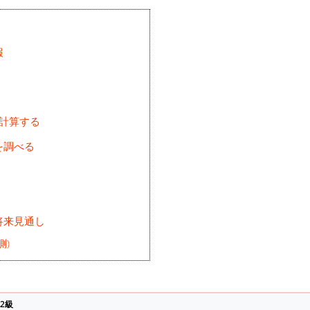
報
を計算する
を調べる
将来見通し
測)
2級