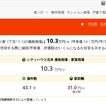
使い方
物件相場
マンション相場
戸建て相
埼玉県
北
10.3
ツ家 4丁目10-5)の価格相場は
万円/㎡ (坪単価 34.1万円
を売却する際に値段(坪単価、評価額)がいくらになるか目安を示すも
シティハウス北本 価格相場・家賃相場
10.3
万円/㎡
築年数
駅距離
43.1
31.0
年
円/㎡
桶川駅
宅地建物取引士により監修
しています