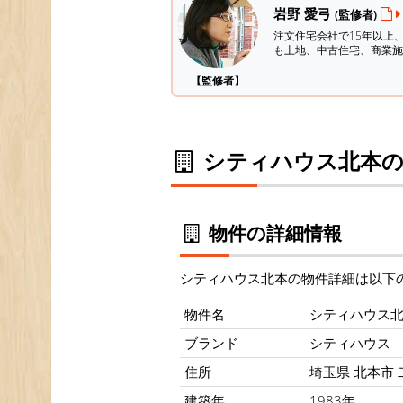
岩野 愛弓
(監修者)
注文住宅会社で15年以上
も土地、中古住宅、商業施
【監修者】
シティハウス北本の
物件の詳細情報
シティハウス北本の物件詳細は以下
物件名
シティハウス
ブランド
シティハウス
住所
埼玉県 北本市 二
建築年
1983年