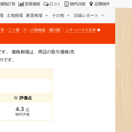
価格計算
部屋価格
口コミ
物件詳細
近隣物件
場
土地相場
家賃相場
その他
沿線レポート
本市
二ツ家
JR
JR高崎線
桶川駅
シティハウス北本
/坪)です。 価格相場は、周辺の取引価格(売
のです。
評価点
4.3
点
物件評価