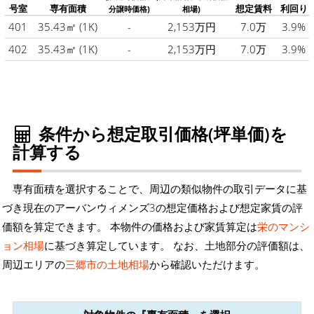
号室
専有面積
想定賃料
利回り
分譲時価格)
相場)
401
35.43㎡
(1K)
-
2,153万円
7.0万
3.9%
402
35.43㎡
(1K)
-
2,153万円
7.0万
3.9%
条件から想定取引価格(坪単価)を
計算する
専有面積を選択することで、周辺の類似物件の取引データに基
づき現在のアーバンウィメンズ3の想定価格および想定家賃の評
価額を算定できます。 本物件の価格および家賃算定は
栄のマンシ
ョン相場
に基づき算定しています。 なお、土地部分の評価額は、
周辺エリアの
三郷市の土地相場
から確認いただけます。