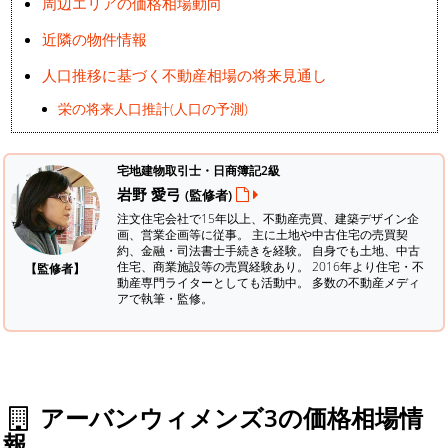
周辺エリアの価格相場動向
近隣の物件情報
人口推移に基づく不動産相場の将来見通し
栄の将来人口推計(人口の予測)
宅地建物取引士・日商簿記2級
岩野 愛弓
(監修者)
注文住宅会社で15年以上、不動産売買、建築デザイン企
画、営業企画等に従事。 主に土地や中古住宅の売買契
約、金融・司法書士手続きを経験。
自身でも土地、中古
住宅、商業施設等の売買経験あり。 2016年より住宅・不
【監修者】
動産専門ライターとしても活動中。 多数の不動産メディ
アで執筆・監修。
アーバンウィメンズ3の価格相場情
報