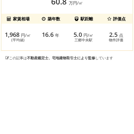
60.8
万円/㎡
家賃相場
築年数
駅距離
評価点
1,968
16.6
5.0
2.5
円/㎡
年
円/㎡
点
(平均値)
三郷中央駅
物件評価
この記事は
不動産鑑定士、宅地建物取引士により監修
しています