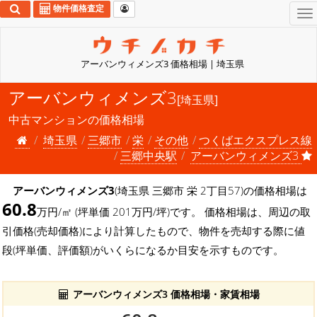
物件価格査定
To
na
アーバンウィメンズ3 価格相場 | 埼玉県
アーバンウィメンズ3
[埼玉県]
中古マンションの価格相場
埼玉県
三郷市
栄
その他
つくばエクスプレス線
三郷中央駅
アーバンウィメンズ3
アーバンウィメンズ3
(埼玉県 三郷市 栄 2丁目57)の価格相場は
60.8
万円/㎡ (坪単価 201万円/坪)です。 価格相場は、周辺の取
引価格(売却価格)により計算したもので、物件を売却する際に値
段(坪単価、評価額)がいくらになるか目安を示すものです。
アーバンウィメンズ3 価格相場・家賃相場