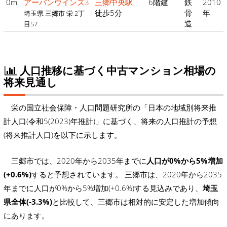
0m
アーバンウインズ3
三郷中央駅
6階建
鉄
2010
徒歩5分
骨
年
埼玉県 三郷市 栄 2丁
造
目57
人口推移に基づく中古マンション相場の
将来見通し
栄の国立社会保障・人口問題研究所の「日本の地域別将来推
計人口(令和5(2023)年推計)」に基づく、将来の人口推計の予想
(将来推計人口)を以下に示します。
三郷市では、2020年から2035年までに
人口が0%から5%増加
(+0.6%)
すると予想されています。 三郷市は、2020年から2035
年までに人口が0%から5%増加(+0.6%)する見込みであり、
埼玉
県全体(-3.3%)
と比較して、三郷市は相対的に安定した増加傾向
にあります。