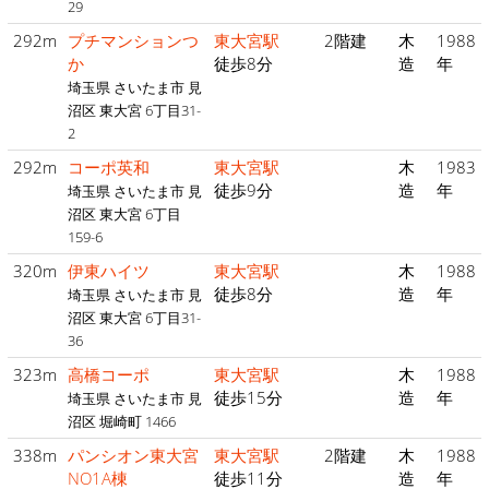
29
292m
プチマンションつ
東大宮駅
2階建
木
1988
か
徒歩8分
造
年
埼玉県 さいたま市 見
沼区 東大宮 6丁目31-
2
292m
コーポ英和
東大宮駅
木
1983
徒歩9分
造
年
埼玉県 さいたま市 見
沼区 東大宮 6丁目
159-6
320m
伊東ハイツ
東大宮駅
木
1988
徒歩8分
造
年
埼玉県 さいたま市 見
沼区 東大宮 6丁目31-
36
323m
高橋コーポ
東大宮駅
木
1988
徒歩15分
造
年
埼玉県 さいたま市 見
沼区 堀崎町 1466
338m
パンシオン東大宮
東大宮駅
2階建
木
1988
NO1A棟
徒歩11分
造
年