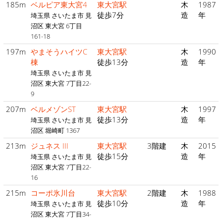
185m
ベルピア東大宮4
東大宮駅
木
1987
徒歩7分
造
年
埼玉県 さいたま市 見
沼区 東大宮 6丁目
161-18
197m
やまそうハイツC
東大宮駅
木
1990
棟
徒歩13分
造
年
埼玉県 さいたま市 見
沼区 東大宮 7丁目22-
9
207m
ベルメゾンST
東大宮駅
木
1997
徒歩13分
造
年
埼玉県 さいたま市 見
沼区 堀崎町 1367
213m
ジュネス III
東大宮駅
3階建
木
2015
徒歩15分
造
年
埼玉県 さいたま市 見
沼区 東大宮 7丁目22-
16
215m
コーポ氷川台
東大宮駅
2階建
木
1988
徒歩10分
造
年
埼玉県 さいたま市 見
沼区 東大宮 7丁目34-