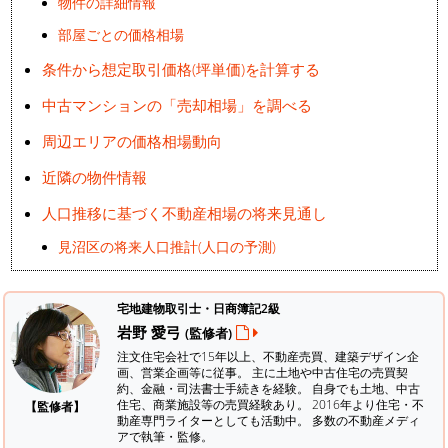
物件の詳細情報
部屋ごとの価格相場
条件から想定取引価格(坪単価)を計算する
中古マンションの「売却相場」を調べる
周辺エリアの価格相場動向
近隣の物件情報
人口推移に基づく不動産相場の将来見通し
見沼区の将来人口推計(人口の予測)
宅地建物取引士・日商簿記2級
岩野 愛弓
(監修者)
注文住宅会社で15年以上、不動産売買、建築デザイン企
画、営業企画等に従事。 主に土地や中古住宅の売買契
約、金融・司法書士手続きを経験。
自身でも土地、中古
住宅、商業施設等の売買経験あり。 2016年より住宅・不
【監修者】
動産専門ライターとしても活動中。 多数の不動産メディ
アで執筆・監修。