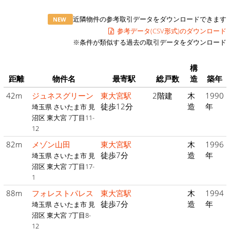
近隣物件の参考取引データをダウンロードできます
NEW
参考データ(CSV形式)のダウンロード
※条件が類似する過去の取引データをダウンロード
構
距離
物件名
最寄駅
総戸数
造
築年
42m
ジュネスグリーン
東大宮駅
2階建
木
1990
徒歩12分
造
年
埼玉県 さいたま市 見
沼区 東大宮 7丁目11-
12
82m
メゾン山田
東大宮駅
木
1996
徒歩7分
造
年
埼玉県 さいたま市 見
沼区 東大宮 7丁目17-
1
88m
フォレストパレス
東大宮駅
木
1994
徒歩7分
造
年
埼玉県 さいたま市 見
沼区 東大宮 7丁目8-
12