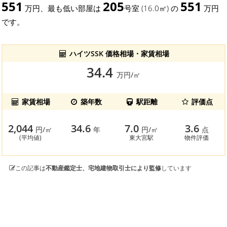
551
205
551
万円、最も低い部屋は
号室 (16.0㎡) の
万円
です。
ハイツSSK 価格相場・家賃相場
34.4
万円/㎡
家賃相場
築年数
駅距離
評価点
2,044
34.6
7.0
3.6
円/㎡
年
円/㎡
点
(平均値)
東大宮駅
物件評価
この記事は
不動産鑑定士、宅地建物取引士により監修
しています