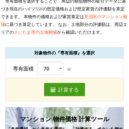
専有面積を選択することで、周辺の類似物件の取引データに基
づき現在のハイツSSKの想定価格および想定家賃の評価額を算定
できます。 本物件の価格および家賃算定は
見沼区のマンション相
場
に基づき算定しています。 なお、土地部分の評価額は、周辺エ
リアの
さいたま市の土地相場
から確認いただけます。
対象物件の『専有面積』を選択
専有面積
㎡
計算する
マンション 物件価格 計算ツール