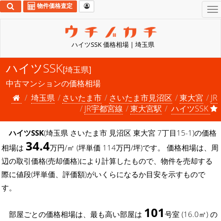
物件価格査定
To
na
ハイツSSK 価格相場 | 埼玉県
ハイツSSK
[埼玉県]
中古マンションの価格相場
埼玉県
さいたま市
さいたま市見沼区
東大宮
JR
JR宇都宮線
東大宮駅
ハイツSSK
ハイツSSK
(埼玉県 さいたま市 見沼区 東大宮 7丁目15-1)の価格
34.4
相場は
万円/㎡ (坪単価 114万円/坪)です。 価格相場は、周
辺の取引価格(売却価格)により計算したもので、物件を売却する
際に値段(坪単価、評価額)がいくらになるか目安を示すもので
す。
101
部屋ごとの価格相場は、最も高い部屋は
号室 (16.0㎡) の