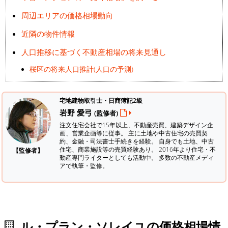
周辺エリアの価格相場動向
近隣の物件情報
人口推移に基づく不動産相場の将来見通し
桜区の将来人口推計(人口の予測)
宅地建物取引士・日商簿記2級
岩野 愛弓
(監修者)
注文住宅会社で15年以上、不動産売買、建築デザイン企
画、営業企画等に従事。 主に土地や中古住宅の売買契
約、金融・司法書士手続きを経験。
自身でも土地、中古
住宅、商業施設等の売買経験あり。 2016年より住宅・不
【監修者】
動産専門ライターとしても活動中。 多数の不動産メディ
アで執筆・監修。
ル・プラン・ソレイユの価格相場情