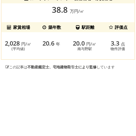
38.8
万円/㎡
家賃相場
築年数
駅距離
評価点
2,028
20.6
20.0
3.3
円/㎡
年
円/㎡
点
(平均値)
南与野駅
物件評価
この記事は
不動産鑑定士、宅地建物取引士により監修
しています