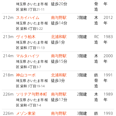
徒歩20分
骨
年
埼玉県 さいたま市 桜
造
区 栄和 3丁目21-11
212m
スカイハイム
南与野駅
2階建
木
2012
徒歩14分
造
年
埼玉県 さいたま市 桜
区 栄和 4丁目5-22
213m
ヴィラ柏木
北浦和駅
3階建
RC
1983
徒歩1分
造
年
埼玉県 さいたま市 桜
区 栄和 3丁目11-13
214m
マルタハイツ
南与野駅
3階建
木
2000
徒歩15分
造
年
埼玉県 さいたま市 桜
区 栄和 4丁目3-7
218m
神山コーポ
北浦和駅
3階建
鉄
1991
徒歩3分
骨
年
埼玉県 さいたま市 桜
造
区 栄和 3丁目19-14
226m
ソリテア与野本町
南与野駅
2階建
木
1989
徒歩17分
造
年
埼玉県 さいたま市 桜
区 栄和 4丁目7-4
226m
メゾン東栄
南与野駅
3階建
鉄
1993