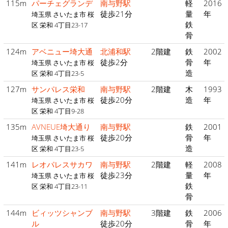
115m
パーチェグランデ
南与野駅
軽
2016
徒歩21分
量
年
埼玉県 さいたま市 桜
鉄
区 栄和 4丁目23-17
骨
124m
アベニュー埼大通
北浦和駅
2階建
鉄
2002
徒歩2分
骨
年
埼玉県 さいたま市 桜
造
区 栄和 4丁目23-5
127m
サンパレス栄和
南与野駅
2階建
木
1993
徒歩20分
造
年
埼玉県 さいたま市 桜
区 栄和 4丁目9-28
135m
AVNEUE埼大通り
南与野駅
鉄
2001
徒歩20分
骨
年
埼玉県 さいたま市 桜
造
区 栄和 4丁目23-5
141m
レオパレスサカワ
南与野駅
2階建
軽
2008
徒歩23分
量
年
埼玉県 さいたま市 桜
鉄
区 栄和 4丁目23-11
骨
144m
ビィッツシャンブ
南与野駅
3階建
鉄
2006
ル
徒歩20分
骨
年