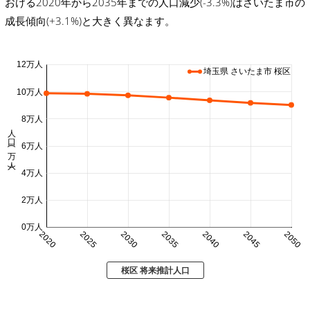
おける2020年から2035年までの人口減少(-3.3%)はさいたま市の
成長傾向(+3.1%)と大きく異なます。
12万人
埼玉県 さいたま市 桜区
10万人
8万人
人口 (万人)
6万人
4万人
2万人
0万人
2020
2025
2030
2035
2040
2045
2050
桜区 将来推計人口