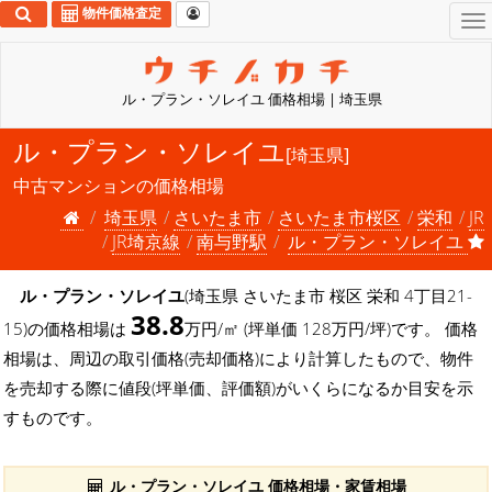
物件価格査定
To
na
ル・プラン・ソレイユ 価格相場 | 埼玉県
ル・プラン・ソレイユ
[埼玉県]
中古マンションの価格相場
埼玉県
さいたま市
さいたま市桜区
栄和
JR
JR埼京線
南与野駅
ル・プラン・ソレイユ
ル・プラン・ソレイユ
(埼玉県 さいたま市 桜区 栄和 4丁目21-
38.8
15)の価格相場は
万円/㎡ (坪単価 128万円/坪)です。 価格
相場は、周辺の取引価格(売却価格)により計算したもので、物件
を売却する際に値段(坪単価、評価額)がいくらになるか目安を示
すものです。
ル・プラン・ソレイユ 価格相場・家賃相場