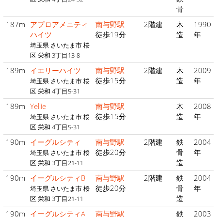
骨
187m
アプロアメニティ
南与野駅
2階建
木
1990
ハイツ
徒歩19分
造
年
埼玉県 さいたま市 桜
区 栄和 3丁目13-8
189m
イエリーハイツ
南与野駅
2階建
木
2009
徒歩15分
造
年
埼玉県 さいたま市 桜
区 栄和 4丁目5-31
189m
Yellie
南与野駅
木
2008
徒歩15分
造
年
埼玉県 さいたま市 桜
区 栄和 4丁目5-31
190m
イーグルシティ
南与野駅
2階建
鉄
2004
徒歩20分
骨
年
埼玉県 さいたま市 桜
造
区 栄和 3丁目21-11
190m
イーグルシティB
南与野駅
2階建
鉄
2004
徒歩20分
骨
年
埼玉県 さいたま市 桜
造
区 栄和 3丁目21-11
190m
イーグルシティA
南与野駅
鉄
2003