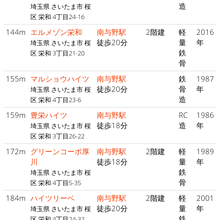
造
埼玉県 さいたま市 桜
区 栄和 4丁目24-16
144m
エルメゾン栄和
南与野駅
2階建
軽
2016
徒歩20分
量
年
埼玉県 さいたま市 桜
鉄
区 栄和 3丁目21-20
骨
155m
マルショウハイツ
南与野駅
鉄
1987
徒歩20分
骨
年
埼玉県 さいたま市 桜
造
区 栄和 4丁目23-6
159m
豊栄ハイツ
南与野駅
RC
1986
徒歩18分
造
年
埼玉県 さいたま市 桜
区 栄和 3丁目26-22
172m
グリーンコーポ厚
南与野駅
2階建
軽
1989
川
徒歩18分
量
年
鉄
埼玉県 さいたま市 桜
骨
区 栄和 4丁目5-35
184m
ハイツリーベ
南与野駅
2階建
軽
2001
徒歩20分
量
年
埼玉県 さいたま市 桜
鉄
区 栄和 4丁目24-32