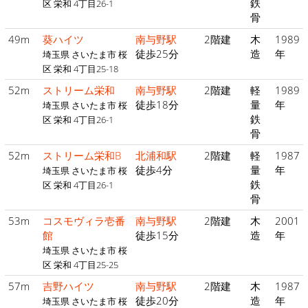
鉄
区 栄和 4丁目26-1
骨
49m
葵ハイツ
南与野駅
2階建
木
1989
徒歩25分
造
年
埼玉県 さいたま市 桜
区 栄和 4丁目25-18
52m
ストリーム栄和
南与野駅
2階建
軽
1989
徒歩18分
量
年
埼玉県 さいたま市 桜
鉄
区 栄和 4丁目26-1
骨
52m
ストリーム栄和B
北浦和駅
2階建
軽
1987
徒歩4分
量
年
埼玉県 さいたま市 桜
鉄
区 栄和 4丁目26-1
骨
53m
コスモヴィラ壱番
南与野駅
2階建
木
2001
館
徒歩15分
造
年
埼玉県 さいたま市 桜
区 栄和 4丁目25-25
57m
吉野ハイツ
南与野駅
2階建
木
1987
徒歩20分
造
年
埼玉県 さいたま市 桜