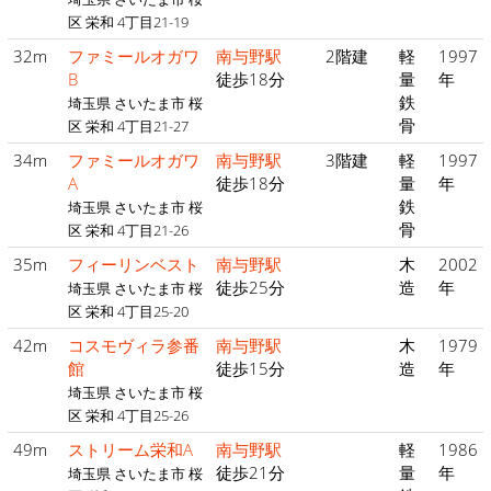
区 栄和 4丁目21-19
32m
ファミールオガワ
南与野駅
2階建
軽
1997
B
徒歩18分
量
年
鉄
埼玉県 さいたま市 桜
骨
区 栄和 4丁目21-27
34m
ファミールオガワ
南与野駅
3階建
軽
1997
A
徒歩18分
量
年
鉄
埼玉県 さいたま市 桜
骨
区 栄和 4丁目21-26
35m
フィーリンベスト
南与野駅
木
2002
徒歩25分
造
年
埼玉県 さいたま市 桜
区 栄和 4丁目25-20
42m
コスモヴィラ参番
南与野駅
木
1979
館
徒歩15分
造
年
埼玉県 さいたま市 桜
区 栄和 4丁目25-26
49m
ストリーム栄和A
南与野駅
軽
1986
徒歩21分
量
年
埼玉県 さいたま市 桜