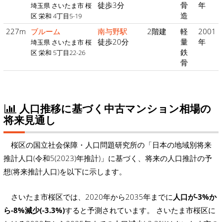
徒歩3分
骨
年
埼玉県 さいたま市 桜
造
区 栄和 4丁目5-19
227m
ブルーム
南与野駅
2階建
軽
2001
徒歩20分
量
年
埼玉県 さいたま市 桜
鉄
区 栄和 5丁目22-26
骨
人口推移に基づく中古マンション相場の
将来見通し
桜区の国立社会保障・人口問題研究所の「日本の地域別将来
推計人口(令和5(2023)年推計)」に基づく、将来の人口推計の予
想(将来推計人口)を以下に示します。
さいたま市桜区では、2020年から2035年までに
人口が-3%か
ら-8%減少(-3.3%)
すると予測されています。 さいたま市桜区に