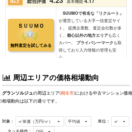
周辺エリアの価格相場動向
グランソルジュ
の周辺エリア(
桐生市
)における中古マンション価
の相場動向は以下の通りです。
対象：
単位：
㎡単価（万円/㎡）
平均値
㎡
タッチ操作：
OFF