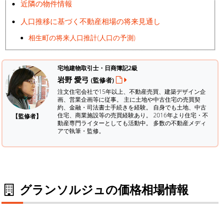
近隣の物件情報
人口推移に基づく不動産相場の将来見通し
相生町の将来人口推計(人口の予測)
宅地建物取引士・日商簿記2級
岩野 愛弓
(監修者)
注文住宅会社で15年以上、不動産売買、建築デザイン企
画、営業企画等に従事。 主に土地や中古住宅の売買契
約、金融・司法書士手続きを経験。
自身でも土地、中古
住宅、商業施設等の売買経験あり。 2016年より住宅・不
【監修者】
動産専門ライターとしても活動中。 多数の不動産メディ
アで執筆・監修。
グランソルジュの価格相場情報