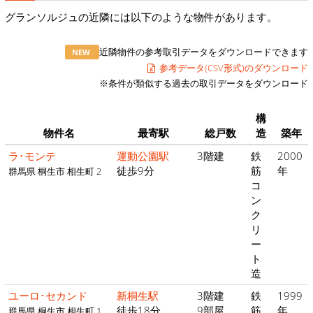
グランソルジュの近隣には以下のような物件があります。
近隣物件の参考取引データをダウンロードできます
NEW
参考データ(CSV形式)のダウンロード
※条件が類似する過去の取引データをダウンロード
構
物件名
最寄駅
総戸数
造
築年
ラ･モンテ
運動公園駅
3階建
鉄
2000
徒歩9分
筋
年
群馬県 桐生市 相生町 2
コ
ン
ク
リ
ー
ト
造
ユーロ･セカンド
新桐生駅
3階建
鉄
1999
徒歩18分
9部屋
筋
年
群馬県 桐生市 相生町 1