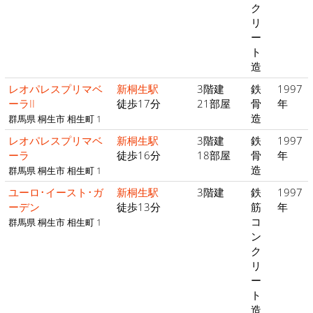
ク
リ
ー
ト
造
レオパレスプリマベ
新桐生駅
3階建
鉄
1997
ーラII
徒歩17分
21部屋
骨
年
造
群馬県 桐生市 相生町 1
レオパレスプリマベ
新桐生駅
3階建
鉄
1997
ーラ
徒歩16分
18部屋
骨
年
造
群馬県 桐生市 相生町 1
ユーロ･イースト･ガ
新桐生駅
3階建
鉄
1997
ーデン
徒歩13分
筋
年
コ
群馬県 桐生市 相生町 1
ン
ク
リ
ー
ト
造