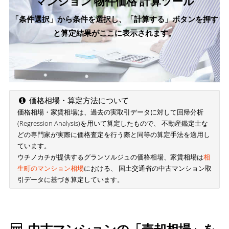
マンション 物件価格 計算ツール
「条件選択」から条件を選択し、「計算する」ボタンを押す
と算定結果がここに表示されます。
価格相場・算定方法について
価格相場・家賃相場は、過去の実取引データに対して回帰分析
(Regression Analysis)を用いて算定したもので、 不動産鑑定士な
どの専門家が実際に価格査定を行う際と同等の算定手法を適用し
ています。
ウチノカチが提供するグランソルジュの価格相場、家賃相場は
相
生町のマンション相場
における、 国土交通省の中古マンション取
引データに基づき算定しています。
中古マンションの「売却相場」を