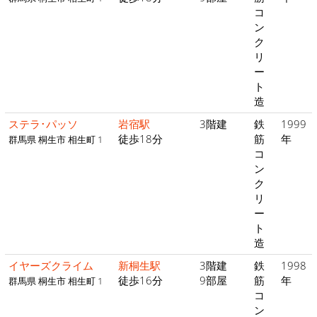
コ
ン
ク
リ
ー
ト
造
ステラ･パッソ
岩宿駅
3階建
鉄
1999
徒歩18分
筋
年
群馬県 桐生市 相生町 1
コ
ン
ク
リ
ー
ト
造
イヤーズクライム
新桐生駅
3階建
鉄
1998
徒歩16分
9部屋
筋
年
群馬県 桐生市 相生町 1
コ
ン