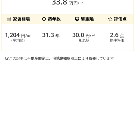
33.8
万円/㎡
家賃相場
築年数
駅距離
評価点
1,204
31.3
30.0
2.6
円/㎡
年
円/㎡
点
(平均値)
相老駅
物件評価
この記事は
不動産鑑定士、宅地建物取引士により監修
しています