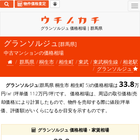
物件価格査定
To
na
グランソルジュ 価格相場 | 群馬県
グランソルジュ
[群馬県]
中古マンションの価格相場
群馬県
桐生市
相生町
東武
東武桐生線
相老駅
グランソルジュ
33.8
グランソルジュ
(群馬県 桐生市 相生町 5)の価格相場は
万
円/㎡ (坪単価 112万円/坪)です。 価格相場は、周辺の取引価格(売
却価格)により計算したもので、物件を売却する際に値段(坪単
価、評価額)がいくらになるか目安を示すものです。
グランソルジュ 価格相場・家賃相場