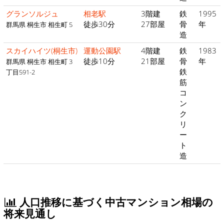
グランソルジュ
相老駅
3階建
鉄
1995
徒歩30分
27部屋
骨
年
群馬県 桐生市 相生町 5
造
スカイハイツ(桐生市)
運動公園駅
4階建
鉄
1983
徒歩10分
21部屋
骨
年
群馬県 桐生市 相生町 3
鉄
丁目591-2
筋
コ
ン
ク
リ
ー
ト
造
人口推移に基づく中古マンション相場の
将来見通し