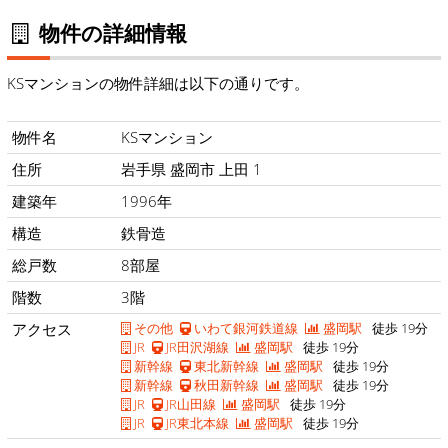
物件の詳細情報
KSマンションの物件詳細は以下の通りです。
物件名
KSマンション
住所
岩手県 盛岡市 上田 1
建築年
1996年
構造
鉄骨造
総戸数
8部屋
階数
3階
アクセス
その他
いわて銀河鉄道線
盛岡駅
徒歩 19分
JR
JR田沢湖線
盛岡駅
徒歩 19分
新幹線
東北新幹線
盛岡駅
徒歩 19分
新幹線
秋田新幹線
盛岡駅
徒歩 19分
JR
JR山田線
盛岡駅
徒歩 19分
JR
JR東北本線
盛岡駅
徒歩 19分