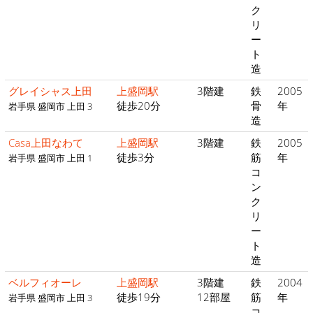
ク
リ
ー
ト
造
グレイシャス上田
上盛岡駅
3階建
鉄
2005
徒歩20分
骨
年
岩手県 盛岡市 上田 3
造
Casa上田なわて
上盛岡駅
3階建
鉄
2005
徒歩3分
筋
年
岩手県 盛岡市 上田 1
コ
ン
ク
リ
ー
ト
造
ベルフィオーレ
上盛岡駅
3階建
鉄
2004
徒歩19分
12部屋
筋
年
岩手県 盛岡市 上田 3
コ