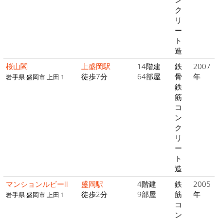
ク
リ
ー
ト
造
桜山閣
上盛岡駅
14階建
鉄
2007
徒歩7分
64部屋
骨
年
岩手県 盛岡市 上田 1
鉄
筋
コ
ン
ク
リ
ー
ト
造
マンションルビーII
盛岡駅
4階建
鉄
2005
徒歩2分
9部屋
筋
年
岩手県 盛岡市 上田 1
コ
ン