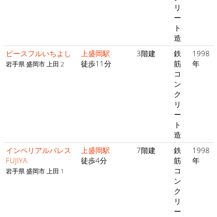
リ
ー
ト
造
ピースフルいちよし
上盛岡駅
3階建
鉄
1998
徒歩11分
筋
年
岩手県 盛岡市 上田 2
コ
ン
ク
リ
ー
ト
造
インペリアルパレス
上盛岡駅
7階建
鉄
1998
FUJIYA
徒歩4分
筋
年
コ
岩手県 盛岡市 上田 1
ン
ク
リ
ー