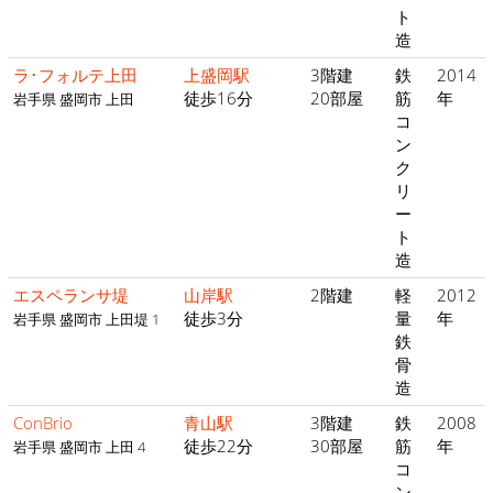
ト
造
ラ･フォルテ上田
上盛岡駅
3階建
鉄
2014
徒歩16分
20部屋
筋
年
岩手県 盛岡市 上田
コ
ン
ク
リ
ー
ト
造
エスペランサ堤
山岸駅
2階建
軽
2012
徒歩3分
量
年
岩手県 盛岡市 上田堤 1
鉄
骨
造
ConBrio
青山駅
3階建
鉄
2008
徒歩22分
30部屋
筋
年
岩手県 盛岡市 上田 4
コ
ン