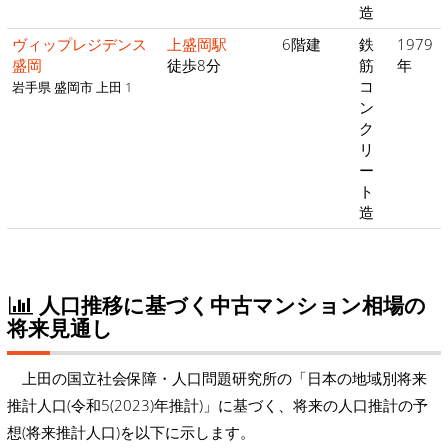
造
ヴィップレジデンス
上盛岡駅
6階建
鉄
1979
盛岡
徒歩8分
筋
年
コ
岩手県 盛岡市 上田 1
ン
ク
リ
ー
ト
造
人口推移に基づく中古マンション相場の
将来見通し
上田の国立社会保障・人口問題研究所の「日本の地域別将来
推計人口(令和5(2023)年推計)」に基づく、将来の人口推計の予
想(将来推計人口)を以下に示します。