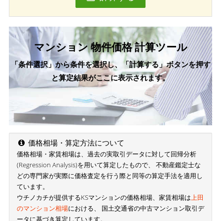
マンション 物件価格 計算ツール
「条件選択」から条件を選択し、「計算する」ボタンを押す
と算定結果がここに表示されます。
価格相場・算定方法について
価格相場・家賃相場は、過去の実取引データに対して回帰分析
(Regression Analysis)を用いて算定したもので、 不動産鑑定士な
どの専門家が実際に価格査定を行う際と同等の算定手法を適用し
ています。
ウチノカチが提供するKSマンションの価格相場、家賃相場は
上田
のマンション相場
における、 国土交通省の中古マンション取引デ
ータに基づき算定しています。