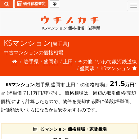
物件価格査定
To
na
KSマンション 価格相場 | 岩手県
KSマンション
[岩手県]
中古マンションの価格相場
岩手県
盛岡市
上田
その他
いわて銀河鉄道線
盛岡駅
KSマンション
21.5
KSマンション
(岩手県 盛岡市 上田 1)の価格相場は
万円/
㎡ (坪単価 71.1万円/坪)です。 価格相場は、周辺の取引価格(売却
価格)により計算したもので、物件を売却する際に値段(坪単価、
評価額)がいくらになるか目安を示すものです。
KSマンション 価格相場・家賃相場