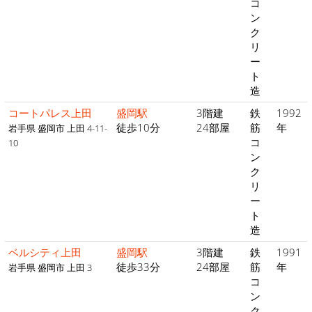
コ
ン
ク
リ
ー
ト
造
コートパレス上田
盛岡駅
3階建
鉄
1992
徒歩10分
24部屋
筋
年
岩手県 盛岡市 上田 4-11-
コ
10
ン
ク
リ
ー
ト
造
ベルシティ上田
盛岡駅
3階建
鉄
1991
徒歩33分
24部屋
筋
年
岩手県 盛岡市 上田 3
コ
ン
ク