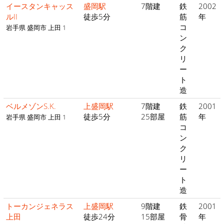
イースタンキャッス
盛岡駅
7階建
鉄
2002
ルII
徒歩5分
筋
年
コ
岩手県 盛岡市 上田 1
ン
ク
リ
ー
ト
造
ベルメゾンS.K.
上盛岡駅
7階建
鉄
2001
徒歩5分
25部屋
筋
年
岩手県 盛岡市 上田 1
コ
ン
ク
リ
ー
ト
造
トーカンジェネラス
上盛岡駅
9階建
鉄
2001
上田
徒歩24分
15部屋
骨
年