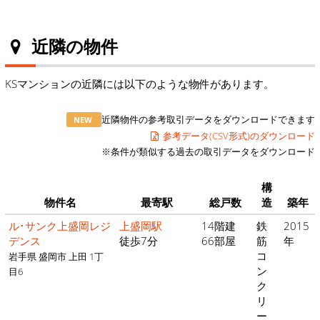
近隣の物件
KSマンションの近隣には以下のような物件があります。
近隣物件の参考取引データをダウンロードできます
NEW
参考データ(CSV形式)のダウンロード
※条件が類似する過去の取引データをダウンロード
構
物件名
最寄駅
総戸数
造
築年
ル･サンク上盛岡レジ
上盛岡駅
14階建
鉄
2015
デンス
徒歩7分
66部屋
筋
年
コ
岩手県 盛岡市 上田 1丁
ン
目6
ク
リ
ー