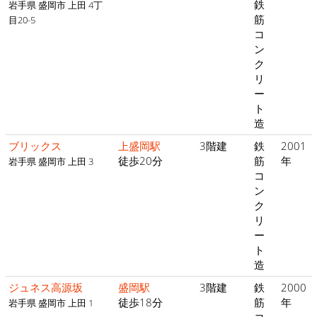
鉄
岩手県 盛岡市 上田 4丁
筋
目20-5
コ
ン
ク
リ
ー
ト
造
ブリックス
上盛岡駅
3階建
鉄
2001
徒歩20分
筋
年
岩手県 盛岡市 上田 3
コ
ン
ク
リ
ー
ト
造
ジュネス高源坂
盛岡駅
3階建
鉄
2000
徒歩18分
筋
年
岩手県 盛岡市 上田 1