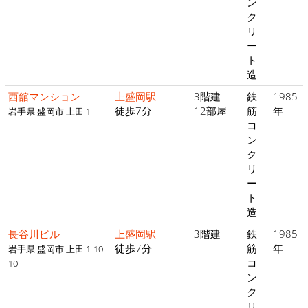
ン
ク
リ
ー
ト
造
西舘マンション
上盛岡駅
3階建
鉄
1985
徒歩7分
12部屋
筋
年
岩手県 盛岡市 上田 1
コ
ン
ク
リ
ー
ト
造
長谷川ビル
上盛岡駅
3階建
鉄
1985
徒歩7分
筋
年
岩手県 盛岡市 上田 1-10-
コ
10
ン
ク
リ