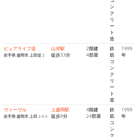
コ
ン
ク
リ
ー
ト
造
ピュアライフ堤
山岸駅
2階建
鉄
1999
徒歩33分
4部屋
筋
年
岩手県 盛岡市 上田堤 2
コ
ン
ク
リ
ー
ト
造
ヴィーヴル
上盛岡駅
4階建
鉄
1999
徒歩9分
24部屋
筋
年
岩手県 盛岡市 上田 2-4-3
コ
ン
ク