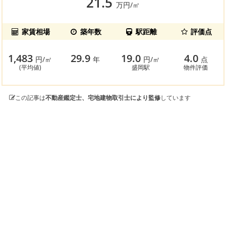
21.5
万円/㎡
家賃相場
築年数
駅距離
評価点
1,483
29.9
19.0
4.0
円/㎡
年
円/㎡
点
(平均値)
盛岡駅
物件評価
この記事は
不動産鑑定士、宅地建物取引士により監修
しています