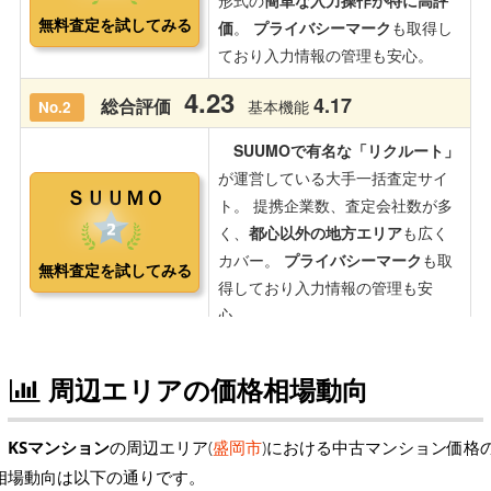
周辺エリアの価格相場動向
KSマンション
の周辺エリア(
盛岡市
)における中古マンション価格
相場動向は以下の通りです。