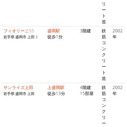
リ
ー
ト
造
フィオリーニ55
盛岡駅
3階建
鉄
2002
徒歩1分
筋
年
岩手県 盛岡市 上田 3
コ
ン
ク
リ
ー
ト
造
サンライズ上田
上盛岡駅
4階建
鉄
2002
徒歩13分
15部屋
筋
年
岩手県 盛岡市 上田
コ
ン
ク
リ
ー