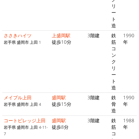
リ
ー
ト
造
ささきハイツ
上盛岡駅
3階建
鉄
1990
徒歩10分
筋
年
岩手県 盛岡市 上田 1
コ
ン
ク
リ
ー
ト
造
メイプル上田
盛岡駅
3階建
鉄
1990
徒歩15分
骨
年
岩手県 盛岡市 上田 4
造
コートビレッジ上田
盛岡駅
3階建
鉄
1988
徒歩8分
筋
年
岩手県 盛岡市 上田 4-11-
コ
7