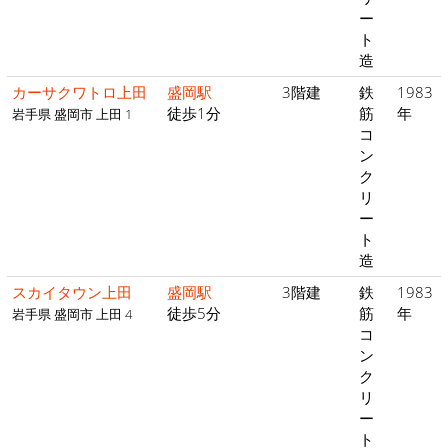
ー
ト
造
カーサクワトロ上田
盛岡駅
3階建
鉄
1983
徒歩1分
筋
年
岩手県 盛岡市 上田 1
コ
ン
ク
リ
ー
ト
造
スカイタウン上田
盛岡駅
3階建
鉄
1983
徒歩5分
筋
年
岩手県 盛岡市 上田 4
コ
ン
ク
リ
ー
ト