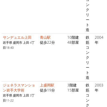
ン
ク
リ
ー
ト
造
サンデュエル上田
青山駅
10階建
鉄
2004
徒歩22分
48部屋
筋
年
岩手県 盛岡市 上田 4丁
コ
目18-40
ン
ク
リ
ー
ト
造
ジェネラスマンショ
上盛岡駅
3階建
鉄
2003
ン岩手大学前
徒歩19分
15部屋
筋
年
コ
岩手県 盛岡市 上田 3丁
ン
目11-22
ク