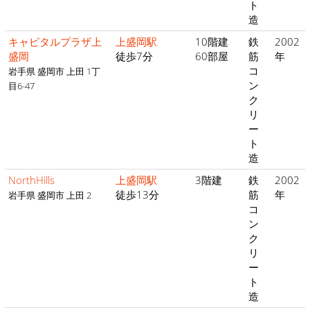
ト
造
キャピタルプラザ上
上盛岡駅
10階建
鉄
2002
盛岡
徒歩7分
60部屋
筋
年
コ
岩手県 盛岡市 上田 1丁
ン
目6-47
ク
リ
ー
ト
造
NorthHills
上盛岡駅
3階建
鉄
2002
徒歩13分
筋
年
岩手県 盛岡市 上田 2
コ
ン
ク
リ
ー
ト
造