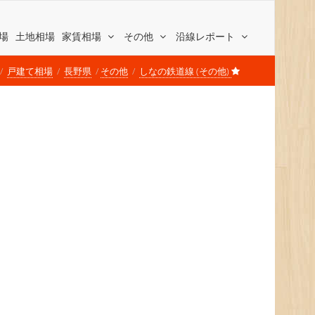
場
土地相場
家賃相場
その他
沿線レポート
戸建て相場
長野県
その他
しなの鉄道線 (その他)