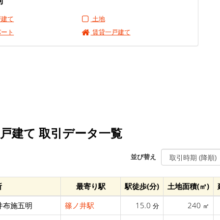
別
戸建て
土地
パート
賃貸一戸建て
一戸建て 取引データ一覧
並び替え
所
最寄り駅
駅徒歩(分)
土地面積(㎡)
井布施五明
篠ノ井駅
15.0
240
分
㎡