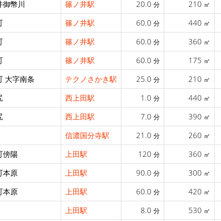
井御幣川
篠ノ井駅
20.0
210
分
㎡
町
篠ノ井駅
60.0
440
分
㎡
町
篠ノ井駅
60.0
360
分
㎡
町
篠ノ井駅
60.0
175
分
㎡
町 大字南条
テクノさかき駅
25.0
210
分
㎡
尻
西上田駅
1.0
440
分
㎡
尻
西上田駅
7.0
390
分
㎡
信濃国分寺駅
21.0
260
分
㎡
町傍陽
上田駅
120
360
分
㎡
町本原
上田駅
90.0
300
分
㎡
町本原
上田駅
60.0
420
分
㎡
上田駅
8.0
530
分
㎡