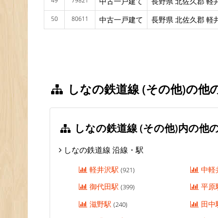
49
79821
中古一戸建て
長野県 北佐久郡 軽
50
80611
中古一戸建て
長野県 北佐久郡 軽
しなの鉄道線 (その他)の他
しなの鉄道線 (その他)内の他
しなの鉄道線 沿線・駅
軽井沢駅
中軽
(921)
御代田駅
平原
(399)
滋野駅
田中
(240)