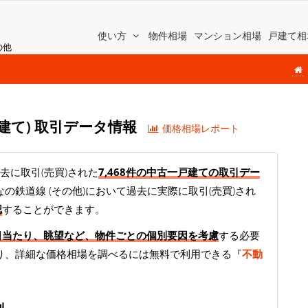
使い方
物件相場
マンション相場
戸建て相
の他
戸建て) 取引データ情報
価格相場レポート
去に取引(売買)された
7,468件の中古一戸建ての取引デー
の鉄道線 (その他)において過去に実際に取引(売買)され
認
することができます。
日当たり、眺望など、物件ごとの個別要因を考慮
する必要
り、詳細な価格相場を調べるには無料で利用できる『
不動