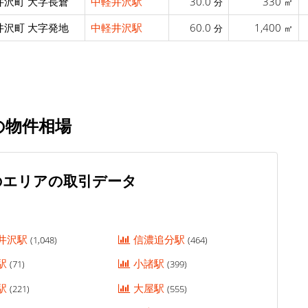
井沢町 大字長倉
中軽井沢駅
30.0
330
分
㎡
井沢町 大字発地
中軽井沢駅
60.0
1,400
分
㎡
の物件相場
のエリアの取引データ
井沢駅
信濃追分駅
(1,048)
(464)
駅
小諸駅
(71)
(399)
駅
大屋駅
(221)
(555)