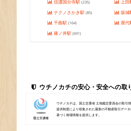
信濃国分寺駅
上田
(235)
テクノさかき駅
坂城
(85)
千曲駅
屋代
(164)
篠ノ井駅
(691)
ウチノカチの安心・安全への取
ウチノカチは、国土交通省 土地鑑定委員会の取引
提供制度により収集された最新の不動産取引データ
基づく相場情報を提供します。