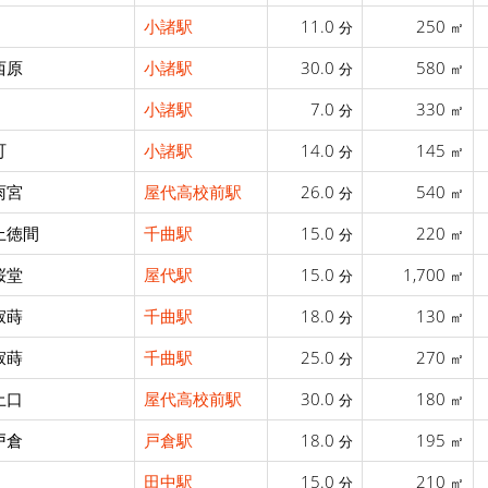
小諸駅
11.0
250
分
㎡
西原
小諸駅
30.0
580
分
㎡
小諸駅
7.0
330
分
㎡
町
小諸駅
14.0
145
分
㎡
雨宮
屋代高校前駅
26.0
540
分
㎡
上徳間
千曲駅
15.0
220
分
㎡
桜堂
屋代駅
15.0
1,700
分
㎡
寂蒔
千曲駅
18.0
130
分
㎡
寂蒔
千曲駅
25.0
270
分
㎡
土口
屋代高校前駅
30.0
180
分
㎡
戸倉
戸倉駅
18.0
195
分
㎡
田中駅
15.0
210
分
㎡