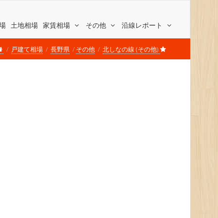
場
土地相場
家賃相場
その他
沿線レポート
戸建て相場
長野県
その他
北しなの線 (その他)