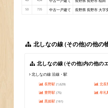
49
434
中古一戸建て
長野県 長野市 稲田
50
735
中古一戸建て
長野県 長野市 大字
北しなの線 (その他)の他の
北しなの線 (その他)内の他の
北しなの線 沿線・駅
長野駅
北長
(1,629)
豊野駅
牟礼
(75)
黒姫駅
(161)