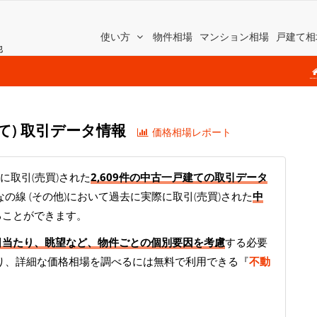
使い方
物件相場
マンション相場
戸建て相
他
建て) 取引データ情報
価格相場レポート
に取引(売買)された
2,609件の中古一戸建ての取引データ
の線 (その他)において過去に実際に取引(売買)された
中
ることができます。
日当たり、眺望など、物件ごとの個別要因を考慮
する必要
り、詳細な価格相場を調べるには無料で利用できる『
不動