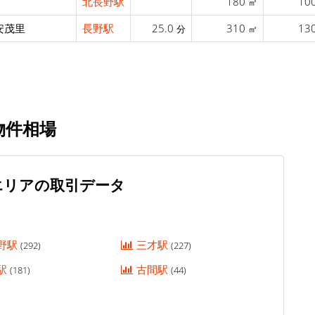
北長野駅
180
10
㎡
安茂里
長野駅
25.0
310
13
分
㎡
物件相場
エリアの取引データ
野駅
三才駅
(292)
(227)
駅
古間駅
(181)
(44)