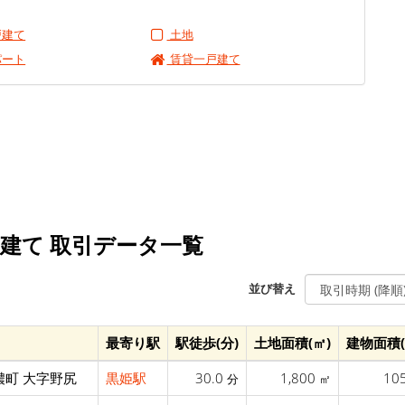
戸建て
土地
パート
賃貸一戸建て
戸建て 取引データ一覧
並び替え
最寄り駅
駅徒歩(分)
土地面積(㎡)
建物面積(
濃町 大字野尻
黒姫駅
30.0
1,800
10
分
㎡