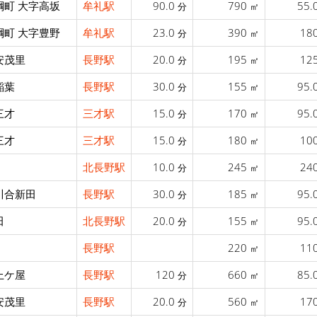
綱町 大字高坂
牟礼駅
90.0
790
55.
分
㎡
綱町 大字豊野
牟礼駅
23.0
390
18
分
㎡
安茂里
長野駅
20.0
195
12
分
㎡
稲葉
長野駅
30.0
155
95.
分
㎡
三才
三才駅
15.0
170
95.
分
㎡
三才
三才駅
15.0
180
10
分
㎡
北長野駅
10.0
245
24
分
㎡
川合新田
長野駅
30.0
185
95.
分
㎡
田
北長野駅
20.0
155
95.
分
㎡
長野駅
220
11
㎡
上ケ屋
長野駅
120
660
85.
分
㎡
安茂里
長野駅
20.0
560
17
分
㎡