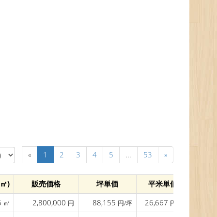
«
1
2
3
4
5
...
53
»
㎡)
販売価格
坪単価
平米単価
間口(m
5
2,800,000
88,155
26,667
43.0
㎡
円
円/坪
円/㎡