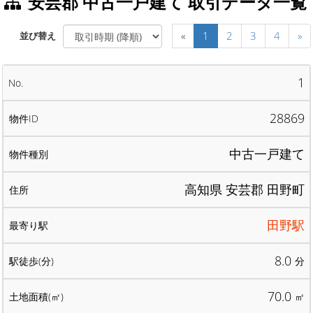
安芸郡 中古一戸建て 取引データ一覧
«
1
2
3
4
»
並び替え
1
28869
中古一戸建て
高知県 安芸郡 田野町
田野駅
8.0
分
70.0
㎡