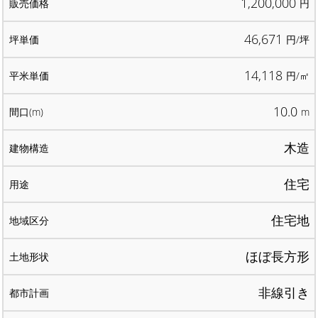
1,200,000
円
46,671
円/坪
14,118
円/㎡
10.0
m
木造
住宅
住宅地
ほぼ長方形
非線引き