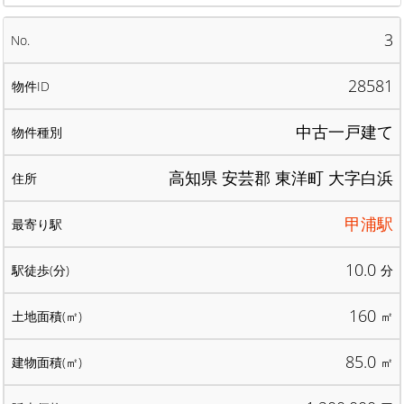
3
28581
中古一戸建て
高知県 安芸郡 東洋町 大字白浜
甲浦駅
10.0
分
160
㎡
85.0
㎡