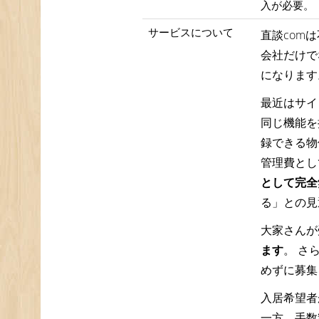
入が必要。
サービスについて
直談com
会社だけで
になります
最近はサイ
同じ機能を
録できる物
管理費とし
として完全
る」との見
大家さんが
ます
。 さ
めずに募集
入居希望者
一方、手数