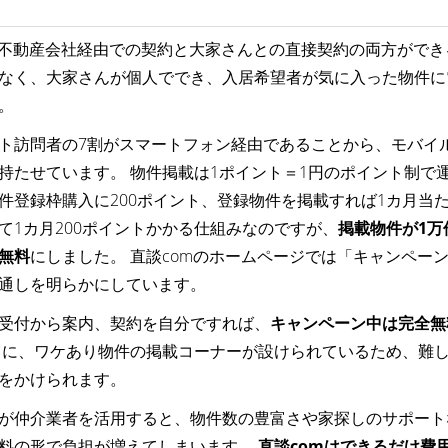
は不動産会社経由での契約と大家さんとの直接契約の両方ができ
なく、大家さんが個人ででき、入居希望者が気に入った物件に
。
ト訪問者の7割がスマートフォン経由であることから、モバイ
持たせています。 物件掲載は1ポイント＝1円のポイント制で
件登録枠購入に200ポイント、登録物件を掲載すれば1カ月当たり
て1カ月200ポイントかかる仕組みなのですが、
掲載物件が1万
無料
にしました。 直談comのホームページでは「キャンペー
通しを明らかにしています。
受付から案内、契約を自分ですれば、
キャンペーン中は完全無
らに、ワケあり物件の掲載コーナーが設けられているため、難
をかけられます。
が仲介業者を活用すると、物件数の豊富さや家探しのサポート
料の形で負担が増えてしまいます。
直談comはできるだけ費