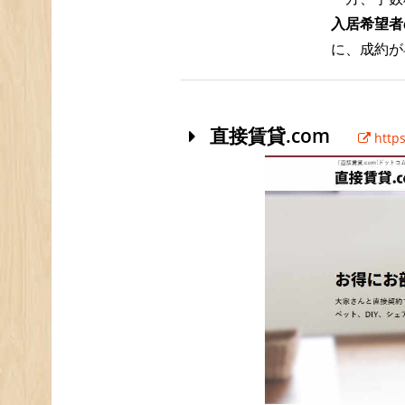
入居希望者
に、成約が
直接賃貸.com
https