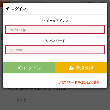
新規物件登録
0
ログイン
メールアドレス
入居申し込み
ウチノカチDIRECT #A0L6O
入居申し込み
パスワード
申込者
勤務情報
保証人等
身分証
入居条件
ログイン
新規登録
１．入居条件の入力
パスワードを忘れた場合
希望する入居条件を入力してください
物件名