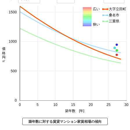
広い
大字立田町
1500
桑名市
三重県
狭い
1000
価格 円/㎡
500
0
0
5
10
15
20
25
30
築年数 [年]
築年数に対する賃貸マンション家賃相場の傾向