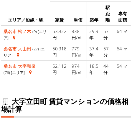
駅
距
専有
エリア／沿線・駅
家賃
単価
築年
離
面積
桑名市
松ノ木
53,922
838
29.9
57
64 ㎡
(9) [エリ
円
円/㎡
年
分
ア]
桑名市
大山田
50,318
779
37.4
57
64 ㎡
(27) [エ
円
円/㎡
年
分
リア]
桑名市
大字和泉
52,112
974
18.5
44
54 ㎡
円
円/㎡
年
分
(76) [エリア]
大字立田町 賃貸マンションの価格相
場計算