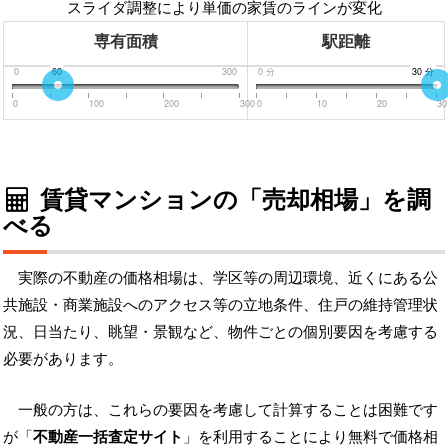
スライダ調整により単価の家賃のラインが変化
専有面積
駅距離
0
60
300
0
分
30
30
分
分
0
100
200
300
0
10
20
30
賃貸マンションの「売却相場」を調
べる
実際の不動産の価格相場は、学区等の周辺環境、近くにある公
共施設・商業施設へのアクセス等の立地条件、住戸の維持管理状
況、日当たり、眺望・景観など、物件ごとの個別要因を考慮する
必要があります。
一般の方は、これらの要因を考慮して計算することは困難です
が「
不動産一括査定サイト
」を利用することにより無料で価格相