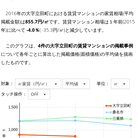
2016年の大字立田町における賃貸マンションの家賃相場(平均
掲載金額)は
855.7円/㎡
です。賃貸マンション相場は１年前(2015
年)に比べて
-4.0％
( -35.3円/㎡)と減少しています。
このグラフは、
4件の大字立田町の賃貸マンションの掲載事例
について各年ごとに算出した掲載価格(面積価格)の平均値を描画
したものです。
対象：
単位：
㎡家賃（円/㎡）
平均値
㎡
タッチ操作：
OFF
大字立田町
1,500
桑名市
三重県
1,000