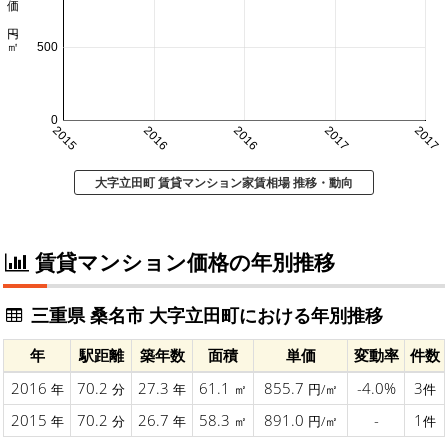
㎡単価 円/㎡
500
0
2015
2016
2016
2017
2017
大字立田町 賃貸マンション家賃相場 推移・動向
賃貸マンション価格の年別推移
三重県 桑名市 大字立田町における年別推移
年
駅距離
築年数
面積
単価
変動率
件数
2016
70.2
27.3
61.1
855.7
-4.0%
3
年
分
年
㎡
円/㎡
件
2015
70.2
26.7
58.3
891.0
-
1
年
分
年
㎡
円/㎡
件