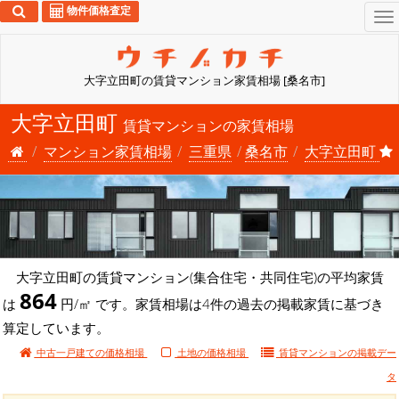
物件価格査定
To
na
大字立田町の賃貸マンション家賃相場 [桑名市]
大字立田町
賃貸マンションの家賃相場
マンション家賃相場
三重県
桑名市
大字立田町
大字立田町の賃貸マンション(集合住宅・共同住宅)の平均家賃
864
は
円/㎡ です。家賃相場は4件の過去の掲載家賃に基づき
算定しています。
中古一戸建ての価格相場
土地の価格相場
賃貸マンションの
掲載デー
タ