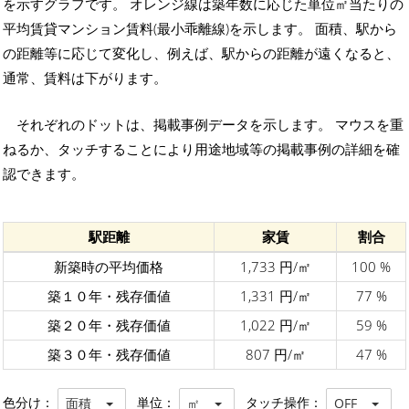
を示すグラフです。 オレンジ線は築年数に応じた単位㎡当たりの
平均賃貸マンション賃料(最小乖離線)を示します。 面積、駅から
の距離等に応じて変化し、例えば、駅からの距離が遠くなると、
通常、賃料は下がります。
それぞれのドットは、掲載事例データを示します。 マウスを重
ねるか、タッチすることにより用途地域等の掲載事例の詳細を確
認できます。
駅距離
家賃
割合
新築時の平均価格
1,733 円/㎡
100 %
築１０年・残存価値
1,331 円/㎡
77 %
築２０年・残存価値
1,022 円/㎡
59 %
築３０年・残存価値
807 円/㎡
47 %
色分け：
単位：
タッチ操作：
面積
㎡
OFF