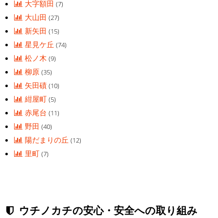
大字額田
(7)
大山田
(27)
新矢田
(15)
星見ケ丘
(74)
松ノ木
(9)
柳原
(35)
矢田磧
(10)
紺屋町
(5)
赤尾台
(11)
野田
(40)
陽だまりの丘
(12)
里町
(7)
ウチノカチの安心・安全への取り組み