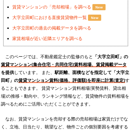
賃貸マンションの「売却相場」を調べる
New
大字立田町における直接賃貸物件一覧
New
大字立田町の過去の掲載データを調べる
家賃相場が近い近隣エリアを調べる
このページでは、不動産鑑定士の監修のもと
「大字立田町」の
賃貸マンション(集合住宅・共同住宅)賃料相場、賃貸掲載データ
を提供
しています。 また、
駅距離、面積などを指定して「大字立
田町」の
賃貸マンション賃料(価格、評価額)を即座に計算(査定)
す
ることもできます。 賃貸マンション賃料相場(実勢賃料、貸出相
場)の推移・動向や、ランキング情報など、賃貸物件の賃料相場を
調べるためにご活用いただくことができます。
なお、賃貸マンションを売却する際の売却相場は家賃だけでな
く、立地、日当たり、眺望など、物件ごとの個別要因を考慮する