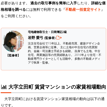
必要があります。
過去の取引事例を簡単に入手
したり、
詳細な価
格相場を調べる
には無料で利用できる『
不動産一括査定サイト
』
をご利用ください。
宅地建物取引士・日商簿記2級
岩野 愛弓
(監修者)
注文住宅会社で15年以上、不動産売買、建築デザイン企
画、営業企画等に従事。 主に土地や中古住宅の売買契
約、金融・司法書士手続きを経験。
自身でも土地、中古
住宅、商業施設等の売買経験あり。 2016年より住宅・不
【監修者】
動産専門ライターとしても活動中。 多数の不動産メディ
アで執筆・監修。
大字立田町 賃貸マンションの家賃相場動向
大字立田町における賃貸マンション家賃相場の動向は以下の通
りです。