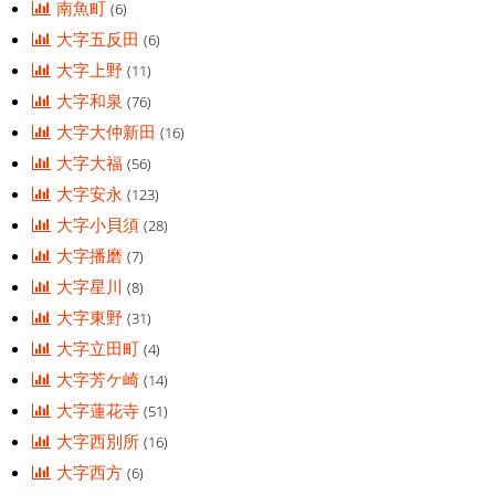
南魚町
(6)
大字五反田
(6)
大字上野
(11)
大字和泉
(76)
大字大仲新田
(16)
大字大福
(56)
大字安永
(123)
大字小貝須
(28)
大字播磨
(7)
大字星川
(8)
大字東野
(31)
大字立田町
(4)
大字芳ケ崎
(14)
大字蓮花寺
(51)
大字西別所
(16)
大字西方
(6)