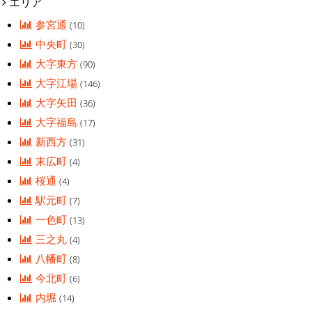
エリア
参宮通
(10)
中央町
(30)
大字東方
(90)
大字江場
(146)
大字矢田
(36)
大字福島
(17)
新西方
(31)
末広町
(4)
桜通
(4)
駅元町
(7)
一色町
(13)
三之丸
(4)
八幡町
(8)
今北町
(6)
内堀
(14)