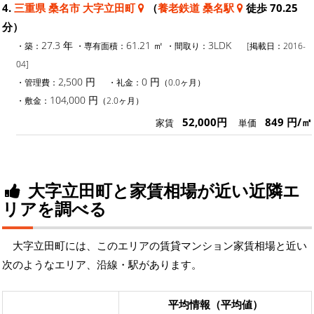
4.
三重県 桑名市 大字立田町
（
養老鉄道 桑名駅
徒歩 70.25
分）
27.3 年
61.21 ㎡
3LDK
・築：
・専有面積：
・間取り：
[掲載日：2016-
04]
2,500 円
0 円
・管理費：
・礼金：
（0.0ヶ月）
104,000 円
・敷金：
（2.0ヶ月）
52,000円
849 円/㎡
家賃
単価
大字立田町と家賃相場が近い近隣エ
リアを調べる
大字立田町には、このエリアの賃貸マンション家賃相場と近い
次のようなエリア、沿線・駅があります。
平均情報（平均値）