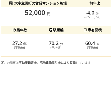
大字立田町の賃貸マンション相場
前年比
52,000
-4.0
％
円
(-35.3円/㎡)
築年数
駅距離
専有面積
27.2
70.2
60.4
年
分
㎡
(平均値)
(平均値)
(平均値)
この記事は
不動産鑑定士、宅地建物取引士により監修
しています