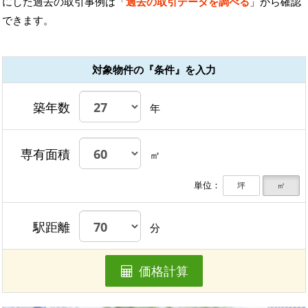
にした過去の取引事例は「
過去の取引データを調べる
」から確認
できます。
対象物件の『条件』を入力
築年数
年
専有面積
㎡
単位：
坪
㎡
駅距離
分
価格計算