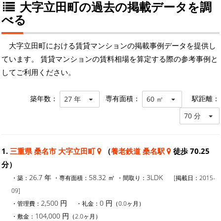
大字立田町の過去の掲載データを調
べる
大字立田町における賃貸マンションの掲載事例データを提供し
ています。 賃貸マンションの賃料相場を算定する際の参考事例と
してご利用ください。
築年数：
専有面積：
駅距離：
27 年
60 ㎡
70 分
1.
三重県 桑名市 大字立田町
（
養老鉄道 桑名駅
徒歩 70.25
分）
26.7 年
58.32 ㎡
3LDK
・築：
・専有面積：
・間取り：
[掲載日：2015-
09]
2,500 円
0 円
・管理費：
・礼金：
（0.0ヶ月）
104,000 円
・敷金：
（2.0ヶ月）