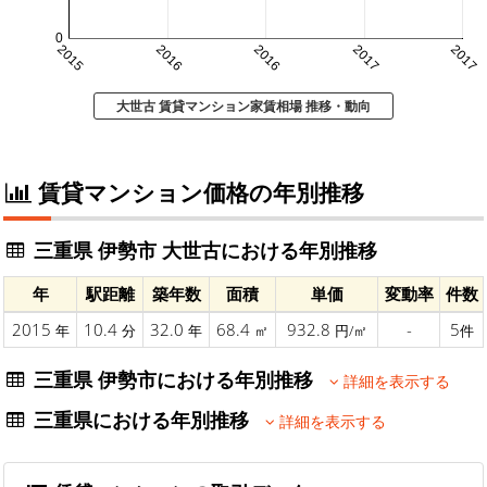
0
2015
2016
2016
2017
2017
大世古 賃貸マンション家賃相場 推移・動向
賃貸マンション価格の年別推移
三重県 伊勢市 大世古における年別推移
年
駅距離
築年数
面積
単価
変動率
件数
2015
10.4
32.0
68.4
932.8
-
5
年
分
年
㎡
円/㎡
件
三重県 伊勢市における年別推移
詳細を表示する
三重県における年別推移
詳細を表示する