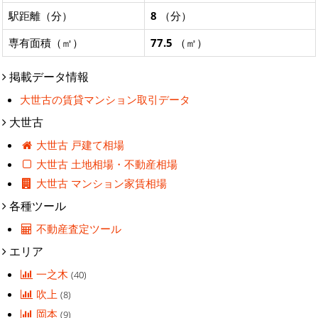
駅距離（分）
8
（分）
専有面積（㎡）
77.5
（㎡）
掲載データ情報
大世古の賃貸マンション取引データ
大世古
大世古 戸建て相場
大世古 土地相場・不動産相場
大世古 マンション家賃相場
各種ツール
不動産査定ツール
エリア
一之木
(40)
吹上
(8)
岡本
(9)