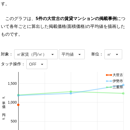
す。
このグラフは、
5件の大世古の賃貸マンションの掲載事例
につ
いて各年ごとに算出した掲載価格(面積価格)の平均値を描画した
ものです。
対象：
単位：
㎡家賃（円/㎡）
平均値
㎡
タッチ操作：
OFF
大世古
伊勢市
1,500
三重県
㎡単価 円/㎡
1,000
500