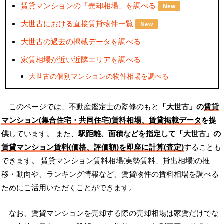
賃貸マンションの「売却相場」を調べる
New
大世古における直接賃貸物件一覧
New
大世古の過去の掲載データを調べる
家賃相場が近い近隣エリアを調べる
大世古の個別マンションの物件相場を調べる
このページでは、不動産鑑定士の監修のもと
「大世古」の
賃貸
マンション(集合住宅・共同住宅)賃料相場、賃貸掲載データ
を提
供
しています。 また、
駅距離、面積などを指定して「大世古」の
賃貸マンション賃料(価格、評価額)を即座に計算(査定)
することも
できます。 賃貸マンション賃料相場(実勢賃料、貸出相場)の推
移・動向や、ランキング情報など、賃貸物件の賃料相場を調べる
ためにご活用いただくことができます。
なお、賃貸マンションを売却する際の売却相場は家賃だけでな