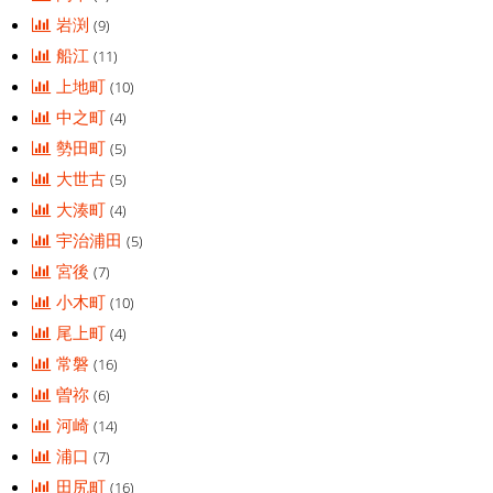
岩渕
(9)
船江
(11)
上地町
(10)
中之町
(4)
勢田町
(5)
大世古
(5)
大湊町
(4)
宇治浦田
(5)
宮後
(7)
小木町
(10)
尾上町
(4)
常磐
(16)
曽祢
(6)
河崎
(14)
浦口
(7)
田尻町
(16)