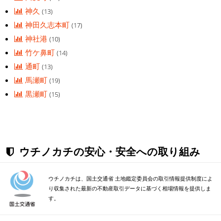
神久
(13)
神田久志本町
(17)
神社港
(10)
竹ケ鼻町
(14)
通町
(13)
馬瀬町
(19)
黒瀬町
(15)
ウチノカチの安心・安全への取り組み
ウチノカチは、国土交通省 土地鑑定委員会の取引情報提供制度によ
り収集された最新の不動産取引データに基づく相場情報を提供しま
す。