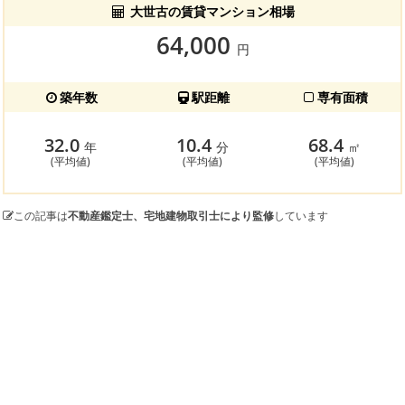
大世古の賃貸マンション相場
64,000
円
築年数
駅距離
専有面積
32.0
10.4
68.4
年
分
㎡
(平均値)
(平均値)
(平均値)
この記事は
不動産鑑定士、宅地建物取引士により監修
しています