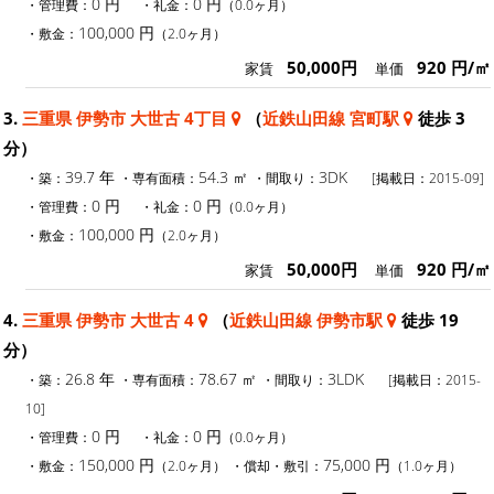
0 円
0 円
・管理費：
・礼金：
（0.0ヶ月）
100,000 円
・敷金：
（2.0ヶ月）
50,000円
920 円/㎡
家賃
単価
3.
三重県 伊勢市 大世古 4丁目
（
近鉄山田線 宮町駅
徒歩 3
分）
39.7 年
54.3 ㎡
3DK
・築：
・専有面積：
・間取り：
[掲載日：2015-09]
0 円
0 円
・管理費：
・礼金：
（0.0ヶ月）
100,000 円
・敷金：
（2.0ヶ月）
50,000円
920 円/㎡
家賃
単価
4.
三重県 伊勢市 大世古 4
（
近鉄山田線 伊勢市駅
徒歩 19
分）
26.8 年
78.67 ㎡
3LDK
・築：
・専有面積：
・間取り：
[掲載日：2015-
10]
0 円
0 円
・管理費：
・礼金：
（0.0ヶ月）
150,000 円
75,000 円
・敷金：
（2.0ヶ月）
・償却・敷引：
（1.0ヶ月）