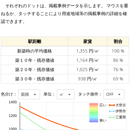
それぞれのドットは、掲載事例データを示します。 マウスを重
ねるか、タッチすることにより用途地域等の掲載事例の詳細を確
認できます。
駅距離
家賃
割合
新築時の平均価格
1,355 円/㎡
100 %
築１０年・残存価値
1,164 円/㎡
86 %
築２０年・残存価値
1,025 円/㎡
76 %
築３０年・残存価値
938 円/㎡
69 %
色分け：
単位：
タッチ操作：
面積
㎡
OFF
1400
広い
大世古
伊勢市
1200
三重県
狭い
1000