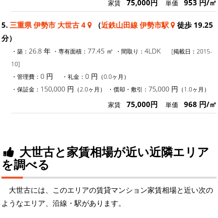
75,000円
953 円/㎡
家賃
単価
5.
三重県 伊勢市 大世古 4
（
近鉄山田線 伊勢市駅
徒歩 19.25
分）
26.8 年
77.45 ㎡
4LDK
・築：
・専有面積：
・間取り：
[掲載日：2015-
10]
0 円
0 円
・管理費：
・礼金：
（0.0ヶ月）
150,000 円
75,000 円
・保証金：
（2.0ヶ月）
・償却・敷引：
（1.0ヶ月）
75,000円
968 円/㎡
家賃
単価
大世古と家賃相場が近い近隣エリア
を調べる
大世古には、このエリアの賃貸マンション家賃相場と近い次の
ようなエリア、沿線・駅があります。