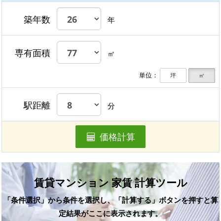
築年数
年
専有面積
㎡
単位：
坪
㎡
駅距離
分
価格計算
賃貸マンション 家賃 計算ツール
「条件選択」から条件を選択し、「計算する」ボタンを押すと算
定結果がここに表示されます。