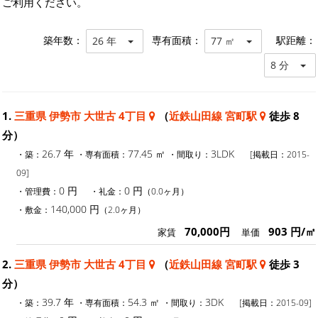
ご利用ください。
築年数：
専有面積：
駅距離：
26 年
77 ㎡
8 分
1.
三重県 伊勢市 大世古 4丁目
（
近鉄山田線 宮町駅
徒歩 8
分）
26.7 年
77.45 ㎡
3LDK
・築：
・専有面積：
・間取り：
[掲載日：2015-
09]
0 円
0 円
・管理費：
・礼金：
（0.0ヶ月）
140,000 円
・敷金：
（2.0ヶ月）
70,000円
903 円/㎡
家賃
単価
2.
三重県 伊勢市 大世古 4丁目
（
近鉄山田線 宮町駅
徒歩 3
分）
39.7 年
54.3 ㎡
3DK
・築：
・専有面積：
・間取り：
[掲載日：2015-09]