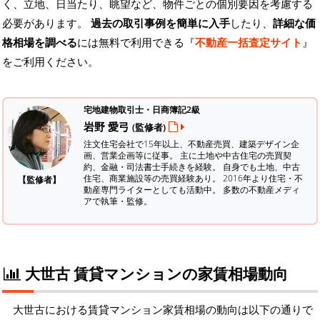
く、立地、日当たり、眺望など、物件ごとの個別要因を考慮する
必要があります。
過去の取引事例を簡単に入手
したり、
詳細な価
格相場を調べる
には無料で利用できる『
不動産一括査定サイト
』
をご利用ください。
宅地建物取引士・日商簿記2級
岩野 愛弓
(監修者)
注文住宅会社で15年以上、不動産売買、建築デザイン企
画、営業企画等に従事。 主に土地や中古住宅の売買契
約、金融・司法書士手続きを経験。
自身でも土地、中古
住宅、商業施設等の売買経験あり。 2016年より住宅・不
【監修者】
動産専門ライターとしても活動中。 多数の不動産メディ
アで執筆・監修。
大世古 賃貸マンションの家賃相場動向
大世古における賃貸マンション家賃相場の動向は以下の通りで