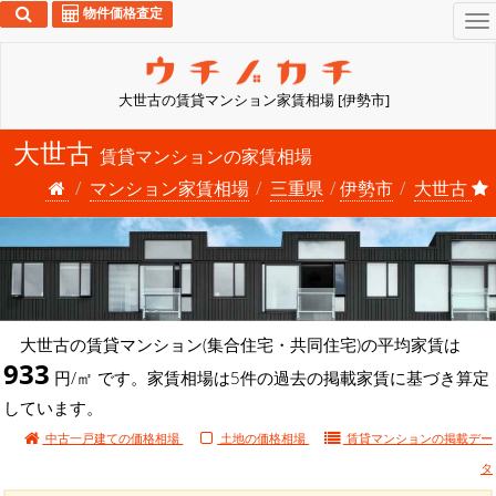
物件価格査定
To
na
大世古の賃貸マンション家賃相場 [伊勢市]
大世古
賃貸マンションの家賃相場
マンション家賃相場
三重県
伊勢市
大世古
大世古の賃貸マンション(集合住宅・共同住宅)の平均家賃は
933
円/㎡ です。家賃相場は5件の過去の掲載家賃に基づき算定
しています。
中古一戸建ての価格相場
土地の価格相場
賃貸マンションの
掲載デー
タ