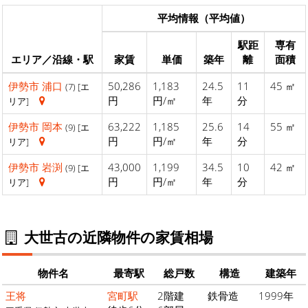
平均情報（平均値）
駅距
専有
エリア／沿線・駅
家賃
単価
築年
離
面積
伊勢市
浦口
50,286
1,183
24.5
11
45 ㎡
(7) [エ
円
円/㎡
年
分
リア]
伊勢市
岡本
63,222
1,185
25.6
14
55 ㎡
(9) [エ
円
円/㎡
年
分
リア]
伊勢市
岩渕
43,000
1,199
34.5
10
42 ㎡
(9) [エ
円
円/㎡
年
分
リア]
大世古の近隣物件の家賃相場
物件名
最寄駅
総戸数
構造
建築年
王将
宮町駅
2階建
鉄骨造
1999年