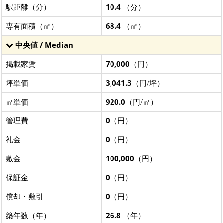
駅距離（分）
10.4
（分）
専有面積（㎡）
68.4
（㎡）
中央値 / Median
掲載家賃
70,000
（円）
坪単価
3,041.3
（円/坪）
㎡単価
920.0
（円/㎡）
管理費
0
（円）
礼金
0
（円）
敷金
100,000
（円）
保証金
0
（円）
償却・敷引
0
（円）
築年数（年）
26.8
（年）