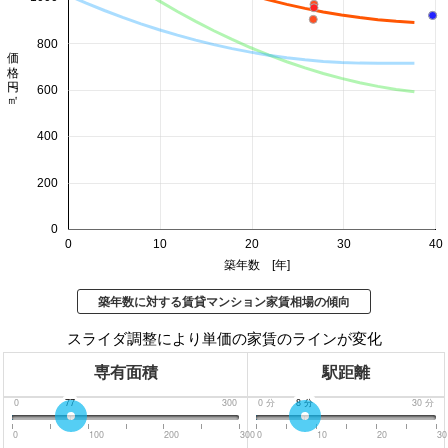
800
価格 円/㎡
600
400
200
0
0
10
20
30
40
築年数 [年]
築年数に対する賃貸マンション家賃相場の傾向
スライダ調整により単価の家賃のラインが変化
専有面積
駅距離
0
77
300
0
分
8
分
30
分
0
100
200
300
0
10
20
30