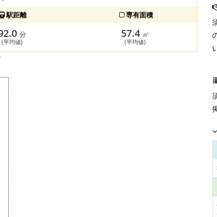
駅距離
専有面積
92.0
57.4
分
㎡
(平均値)
(平均値)
す