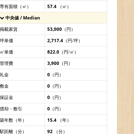
専有面積（㎡）
57.4
（㎡）
中央値 / Median
掲載家賃
53,000
（円）
坪単価
2,717.4
（円/坪）
㎡単価
822.0
（円/㎡）
管理費
3,900
（円）
礼金
0
（円）
敷金
0
（円）
保証金
0
（円）
償却・敷引
0
（円）
築年数（年）
15.4
（年）
駅距離（分）
92
（分）