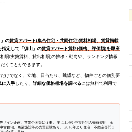
山」の
賃貸アパート(集合住宅・共同住宅)賃料相場、賃貸掲載
を指定して「須山」の
賃貸アパート賃料(価格、評価額)を即座
相場(実勢賃料、貸出相場)の推移・動向や、ランキング情報
ただくことができます。
賃だけでなく、立地、日当たり、眺望など、物件ごとの個別要
単に入手
したり、
詳細な価格相場を調べる
には無料で利用で
築デザイン企画、営業企画等に従事。 主に土地や中古住宅の売買契約、金
中古住宅、商業施設等の売買経験あり。 2016年より住宅・不動産専門ラ
ィアで執筆・監修。