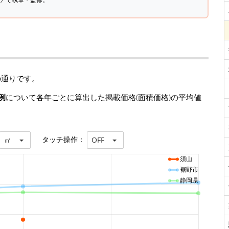
の通りです。
例
について各年ごとに算出した掲載価格(面積価格)の平均値
タッチ操作：
㎡
OFF
須山
裾野市
静岡県