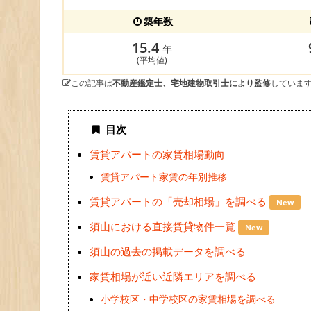
築年数
15.4
年
(平均値)
この記事は
不動産鑑定士、宅地建物取引士により監修
していま
目次
賃貸アパートの家賃相場動向
賃貸アパート家賃の年別推移
賃貸アパートの「売却相場」を調べる
New
須山における直接賃貸物件一覧
New
須山の過去の掲載データを調べる
家賃相場が近い近隣エリアを調べる
小学校区・中学校区の家賃相場を調べる