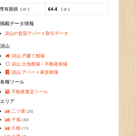
専有面積（㎡）
64.4
（㎡）
掲載データ情報
須山の賃貸アパート取引データ
須山
須山 戸建て相場
須山 土地相場・不動産相場
須山 アパート家賃相場
各種ツール
不動産査定ツール
エリア
二ツ屋
(26)
千福
(30)
久根
(11)