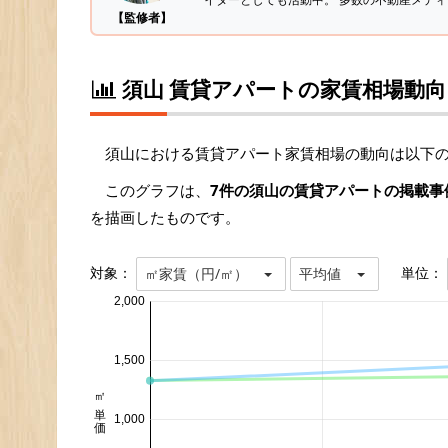
【監修者】
須山 賃貸アパートの家賃相場動向
須山における賃貸アパート家賃相場の動向は以下
このグラフは、
7件の須山の賃貸アパートの掲載事
を描画したものです。
対象：
単位：
㎡家賃（円/㎡）
平均値
2,000
1,500
㎡単価 円/㎡
1,000