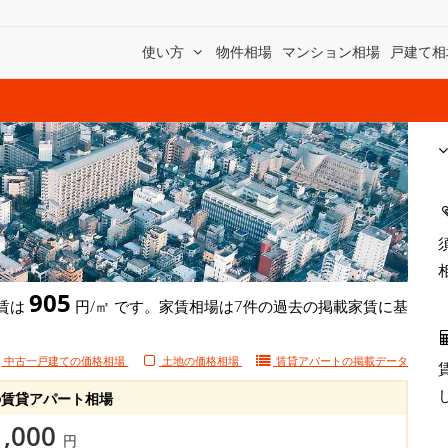
使い方
物件相場
マンション相場
戸建て相
905
家賃は
円/㎡ です。家賃相場は7件の過去の掲載家賃に基
中古一戸建ての価格相場
土地の価格相場
賃貸アパートの
掲載データ
賃貸アパート相場
1,000
円