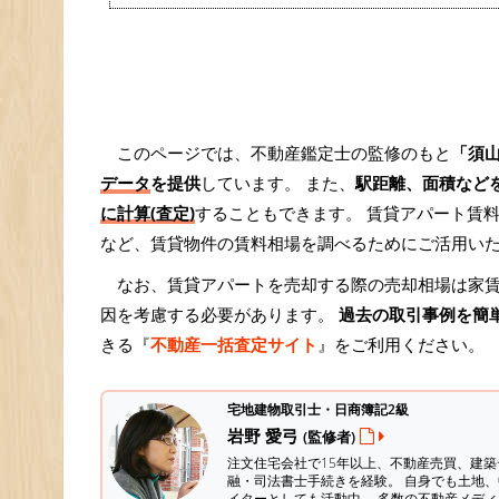
このページでは、不動産鑑定士の監修のもと
「須
データ
を提供
しています。 また、
駅距離、面積など
に計算(査定)
することもできます。 賃貸アパート賃料
など、賃貸物件の賃料相場を調べるためにご活用い
なお、賃貸アパートを売却する際の売却相場は家
因を考慮する必要があります。
過去の取引事例を簡
きる『
不動産一括査定サイト
』をご利用ください。
宅地建物取引士・日商簿記2級
岩野 愛弓
(監修者)
注文住宅会社で15年以上、不動産売買、建
融・司法書士手続きを経験。
自身でも土地、
イターとしても活動中。 多数の不動産メデ