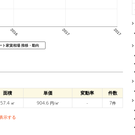
2016
2017
2017
ート家賃相場 推移・動向
面積
単価
変動率
件数
57.4
904.6
-
7
㎡
円/㎡
件
表示する