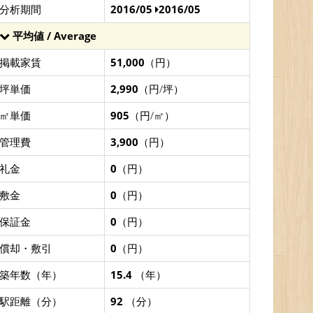
分析期間
2016/05
2016/05
平均値 / Average
掲載家賃
51,000
（円）
坪単価
2,990
（円/坪）
㎡単価
905
（円/㎡）
管理費
3,900
（円）
礼金
0
（円）
敷金
0
（円）
保証金
0
（円）
償却・敷引
0
（円）
築年数（年）
15.4
（年）
駅距離（分）
92
（分）