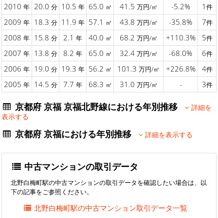
2010
20.0
10.5
65.0
41.5
-5.2%
1
年
分
年
㎡
万円/㎡
件
2009
18.3
11.9
57.1
43.8
-35.8%
7
年
分
年
㎡
万円/㎡
件
2008
15.8
2.1
40.0
68.2
+110.3%
5
年
分
年
㎡
万円/㎡
件
2007
13.8
8.2
65.0
32.4
-68.0%
6
年
分
年
㎡
万円/㎡
件
2006
19.0
19.3
56.2
101.3
+226.8%
4
年
分
年
㎡
万円/㎡
件
2005
14.5
7.7
68.3
31.0
-
3
年
分
年
㎡
万円/㎡
件
京都府 京福 京福北野線における年別推移
詳細を
表示する
京都府 京福における年別推移
詳細を表示する
中古マンションの取引データ
北野白梅町駅の中古マンションの取引データを確認したい場合は、以
下の記事をご参照ください。
北野白梅町駅の中古マンション取引データ一覧