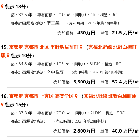
徒歩 18分）
33.5 年
20.0 ㎡
1R
RC
・築：
・専有面積：
・間取り：
・構造：
準工業
・都市計画(用途地域)：
（売却時期：2022年第3四半期）
430万円
21.5 万円/㎡
売却価格
単価
15.
京都府 京都市 北区 平野鳥居前町
（
京福北野線 北野白梅町
駅
徒歩 10分）
34.8 年
105 ㎡
3LDK
RC
・築：
・専有面積：
・間取り：
・構造：
２中住専
・都市計画(用途地域)：
（売却時期：2023年第4四半期）
5,500万円
52.4 万円/㎡
売却価格
単価
16.
京都府 京都市 上京区 嘉楽学区
（
京福北野線 北野白梅町駅
徒歩 15分）
37.3 年
70.0 ㎡
2LDK
SRC
・築：
・専有面積：
・間取り：
・構造：
・都市計画(用途地域)：
（売却時期：2021年第2四半期）
2,800万円
40.0 万円/㎡
売却価格
単価