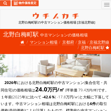
物件価格査定
To
na
北野白梅町駅の中古マンション価格相場 [京福北野線]
北野白梅町駅
中古マンションの価格相場
マンション相場
京都府
京福
京福北野線
北野白梅町駅
2026年
における北野白梅町駅の中古マンション(集合住宅・共
24.0
万円/㎡
同住宅)の価格相場は
(坪単価 79.4
)です。
万円/坪
１年前(2025年)に比べて
-42.6％
( -17.8万円/㎡)と大幅に下落して
います。中古マンション相場は北野白梅町駅における
6件
の取引
価格(売却価格)により計算したもので、標準的な中古マンション