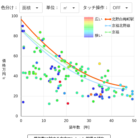
色分け：
単位：
タッチ操作：
面積
㎡
OFF
100
広い
北野白梅町駅
京福北野線
京福
狭い
80
60
価格 万円/㎡
40
20
0
0
10
20
30
40
50
築年数 [年]