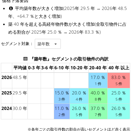
価格下落要因
平均築年数が大きく増加(2025年 29.5 年 → 2026年 48.5
年、+64.7 ％と大きく増加)
築 40 年を超える高経年物件数が大きく増加(全取引物件に占
める割合が 2025年 25.0 ％ → 2026年 83.3 ％)
セグメント対象：
築年数
『築年数』セグメントの取引物件の内訳
平均値
0-3 年
3-6 年
6-10 年
10-20 年
20-40 年
40 年 以上
2026
48.5 年
17.0 ％
83.0 ％
1 件
5 件
2025
29.5 年
15.0 ％
20.0 ％
40.0 ％
25.0 ％
3 件
4 件
8 件
5 件
2024
30.0 年
11.0 ％
26.0 ％
37.0 ％
26.0 ％
2 件
5 件
7 件
5 件
※各年ごとの
取引件数の割合が高いセグメント
ほど赤く表示