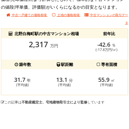
の値段(坪単価、評価額)がいくらになるかの目安となります。
中古一戸建ての価格相場
土地の価格相場
中古マンションの
取引デー
タ
北野白梅町駅の中古マンション相場
前年比
2,317
-42.6
％
万円
(-17.8万円/㎡)
築年数
駅距離
専有面積
31.7
13.1
55.9
年
分
㎡
(平均値)
(平均値)
(平均値)
この記事は
不動産鑑定士、宅地建物取引士により監修
しています