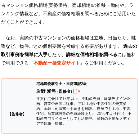
古マンション価格相場(実勢価格、売却相場)の推移・動向や、ラ
ンキング情報など、不動産の価格相場を調べるためにご活用いた
だくことができます。
なお、実際の中古マンションの価格相場は立地、日当たり、眺
望など、物件ごとの個別要因を考慮する必要があります。
過去の
取引事例を簡単に入手
したり、
詳細な価格相場を調べる
には無料
で利用できる『
不動産一括査定サイト
』をご利用ください。
宅地建物取引士・日商簿記2級
岩野 愛弓
(監修者)
注文住宅会社で15年以上、不動産売買、建築デザイン企
画、営業企画等に従事。 主に土地や中古住宅の売買契
約、金融・司法書士手続きを経験。
自身でも土地、中古
住宅、商業施設等の売買経験あり。 2016年より住宅・不
【監修者】
動産専門ライターとしても活動中。 多数の不動産メディ
アで執筆・監修。