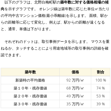
以下のグラフは、北野白梅町駅の
築年数に対する価格相場の傾
向
を示すグラフです。 オレンジ線は築年数に応じた単位㎡当たり
の平均中古マンション価格(最小乖離線)を示します。 面積、駅か
らの距離等に応じて変化し、例えば、駅からの距離が遠くなる
と、通常、単価は下がります。
それぞれのドットは、取引事例データを示します。 マウスを重
ねるか、タッチすることにより用途地域等の取引事例の詳細を確
認できます。
築年数
価格
割合
新築時の平均価格
92 万円/㎡
100 %
築１０年・残存価値
68 万円/㎡
74 %
築２０年・残存価値
49 万円/㎡
53 %
築３０年・残存価値
35 万円/㎡
39 %