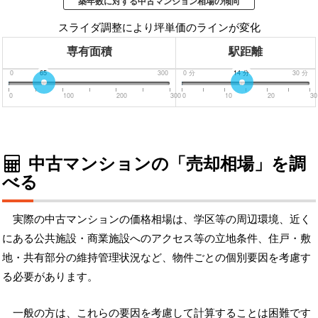
築年数に対する中古マンション相場の傾向
スライダ調整により坪単価のラインが変化
専有面積
駅距離
0
65
300
0
分
14
分
30
分
0
100
200
300
0
10
20
30
中古マンションの「売却相場」を調
べる
実際の中古マンションの価格相場は、学区等の周辺環境、近く
にある公共施設・商業施設へのアクセス等の立地条件、住戸・敷
地・共有部分の維持管理状況など、物件ごとの個別要因を考慮す
る必要があります。
一般の方は、これらの要因を考慮して計算することは困難です