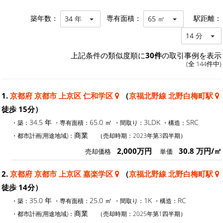
築年数：
専有面積：
駅距離：
34 年
65 ㎡
14 分
上記条件の類似度順に
30件
の取引事例を表示
(全 144件中)
1.
京都府 京都市 上京区 仁和学区
（
京福北野線 北野白梅町駅
徒歩 15分）
34.5 年
65.0 ㎡
3LDK
SRC
・築：
・専有面積：
・間取り：
・構造：
商業
・都市計画(用途地域)：
（売却時期：2023年第3四半期）
2,000万円
30.8 万円/㎡
売却価格
単価
2.
京都府 京都市 上京区 嘉楽学区
（
京福北野線 北野白梅町駅
徒歩 14分）
35.0 年
25.0 ㎡
1K
RC
・築：
・専有面積：
・間取り：
・構造：
商業
・都市計画(用途地域)：
（売却時期：2025年第1四半期）