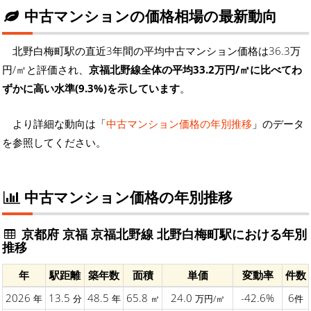
中古マンションの価格相場の最新動向
北野白梅町駅の直近3年間の平均中古マンション価格は36.3万
円/㎡と評価され、
京福北野線全体の平均33.2万円/㎡に比べてわ
ずかに高い水準(9.3%)を示しています
。
より詳細な動向は「
中古マンション価格の年別推移
」のデータ
を参照してください。
中古マンション価格の年別推移
京都府 京福 京福北野線 北野白梅町駅における年別
推移
年
駅距離
築年数
面積
単価
変動率
件数
2026
13.5
48.5
65.8
24.0
-42.6%
6
年
分
年
㎡
万円/㎡
件