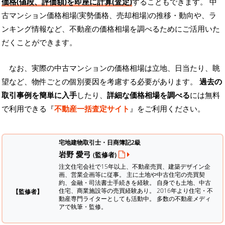
価格(値段、評価額)を即座に計算(査定)
することもできます。 中
古マンション価格相場(実勢価格、売却相場)の推移・動向や、ラ
ンキング情報など、不動産の価格相場を調べるためにご活用いた
だくことができます。
なお、実際の中古マンションの価格相場は立地、日当たり、眺
望など、物件ごとの個別要因を考慮する必要があります。
過去の
取引事例を簡単に入手
したり、
詳細な価格相場を調べる
には無料
で利用できる『
不動産一括査定サイト
』をご利用ください。
宅地建物取引士・日商簿記2級
岩野 愛弓
(監修者)
注文住宅会社で15年以上、不動産売買、建築デザイン企
画、営業企画等に従事。 主に土地や中古住宅の売買契
約、金融・司法書士手続きを経験。
自身でも土地、中古
住宅、商業施設等の売買経験あり。 2016年より住宅・不
【監修者】
動産専門ライターとしても活動中。 多数の不動産メディ
アで執筆・監修。