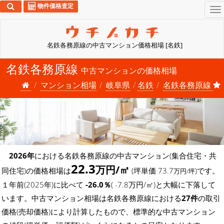
物件価格査定
To
na
名鉄各務原線の中古マンション価格相場 [名鉄]
名鉄各務原線
中古マンションの価格相場
マンション相場
岐阜県
名鉄
名鉄各務原線
2026年
における名鉄各務原線の中古マンション(集合住宅・共
22.3
万円/㎡
同住宅)の価格相場は
(坪単価 73.7
)です。
万円/坪
１年前(2025年)に比べて
-26.0％
( -7.8万円/㎡)と大幅に下落して
います。中古マンション相場は名鉄各務原線における
27件
の取引
価格(売却価格)により計算したもので、標準的な中古マンション