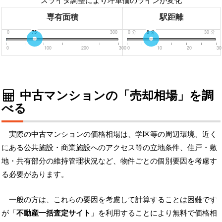
スライダ調整により坪単価のラインが変化
専有面積
駅距離
0
75
300
0
分
8
分
30
分
0
100
200
300
0
10
20
30
中古マンションの「売却相場」を調
べる
実際の中古マンションの価格相場は、学区等の周辺環境、近く
にある公共施設・商業施設へのアクセス等の立地条件、住戸・敷
地・共有部分の維持管理状況など、物件ごとの個別要因を考慮す
る必要があります。
一般の方は、これらの要因を考慮して計算することは困難です
が「
不動産一括査定サイト
」を利用することにより無料で価格相