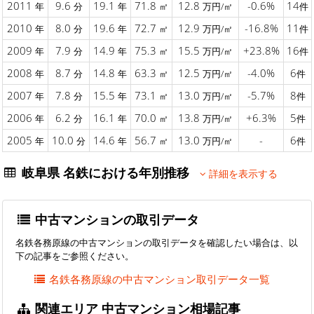
2011
9.6
19.1
71.8
12.8
-0.6%
14
年
分
年
㎡
万円/㎡
件
2010
8.0
19.6
72.7
12.9
-16.8%
11
年
分
年
㎡
万円/㎡
件
2009
7.9
14.9
75.3
15.5
+23.8%
16
年
分
年
㎡
万円/㎡
件
2008
8.7
14.8
63.3
12.5
-4.0%
6
年
分
年
㎡
万円/㎡
件
2007
7.8
15.5
73.1
13.0
-5.7%
8
年
分
年
㎡
万円/㎡
件
2006
6.2
16.1
70.0
13.8
+6.3%
5
年
分
年
㎡
万円/㎡
件
2005
10.0
14.6
56.7
13.0
-
6
年
分
年
㎡
万円/㎡
件
岐阜県 名鉄における年別推移
詳細を表示する
中古マンションの取引データ
名鉄各務原線の中古マンションの取引データを確認したい場合は、以
下の記事をご参照ください。
名鉄各務原線の中古マンション取引データ一覧
関連エリア 中古マンション相場記事