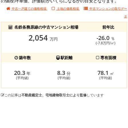
の値段(坪単価、評価額)がいくらになるかの目安となります。
中古一戸建ての価格相場
土地の価格相場
中古マンションの
取引デー
タ
名鉄各務原線の中古マンション相場
前年比
2,054
-26.0
％
万円
(-7.8万円/㎡)
築年数
駅距離
専有面積
20.3
8.3
78.1
年
分
㎡
(平均値)
(平均値)
(平均値)
この記事は
不動産鑑定士、宅地建物取引士により監修
しています