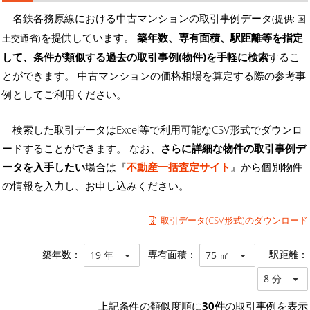
名鉄各務原線における中古マンションの取引事例データ
(提供: 国
を提供しています。
築年数、専有面積、駅距離等を指定
土交通省)
して、条件が類似する過去の取引事例(物件)を手軽に検索
するこ
とができます。 中古マンションの価格相場を算定する際の参考事
例としてご利用ください。
検索した取引データはExcel等で利用可能なCSV形式でダウンロ
ードすることができます。 なお、
さらに詳細な物件の取引事例デ
ータを入手したい
場合は『
不動産一括査定サイト
』から個別物件
の情報を入力し、お申し込みください。
取引データ(CSV形式)のダウンロード
築年数：
専有面積：
駅距離：
19 年
75 ㎡
8 分
上記条件の類似度順に
30件
の取引事例を表示