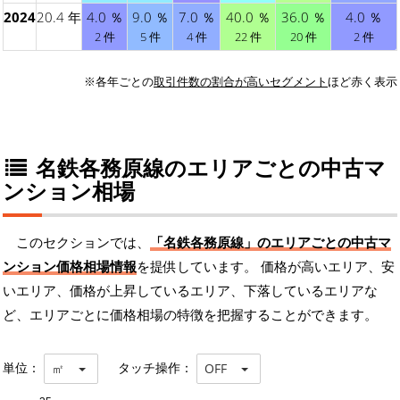
2024
20.4 年
4.0 ％
9.0 ％
7.0 ％
40.0 ％
36.0 ％
4.0 ％
2 件
5 件
4 件
22 件
20 件
2 件
※各年ごとの
取引件数の割合が高いセグメント
ほど赤く表示
名鉄各務原線のエリアごとの中古マ
ンション相場
このセクションでは、
「名鉄各務原線」のエリアごとの中古マ
ンション価格相場情報
を提供しています。 価格が高いエリア、安
いエリア、価格が上昇しているエリア、下落しているエリアな
ど、エリアごとに価格相場の特徴を把握することができます。
単位：
タッチ操作：
㎡
OFF