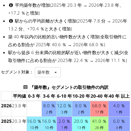
平均築年数が増加(2025年 20.3 年 → 2026年 23.8 年、
+17.2 ％と増加)
駅からの平均距離が大きく増加(2025年 7.8 分 → 2026年
13.2 分、+70.4 ％と大きく増加)
築 40 年以内の比較的古い物件数が大きく増加(全取引物件に
占める割合が 2025年 40.6 ％ → 2026年 68.0 ％)
駅から徒歩 6 分未満の比較的駅が近い物件数が大きく減少(全
取引物件に占める割合が 2025年 22.4 ％ → 2026年 11.1 ％)
セグメント対象：
築年数
『築年数』セグメントの取引物件の内訳
平均値
0-3 年
3-6 年
6-10 年
10-20 年
20-40 年
40 年 以上
2026
23.8 年
8.0 ％
12.0 ％
8.0 ％
68.0 ％
4.0 ％
2 件
3 件
2 件
17 件
1 件
2025
20.3 年
16.0 ％
16.0 ％
2.0 ％
20.0 ％
41.0 ％
6.0 ％
10 件
10 件
1 件
13 件
26 件
4 件