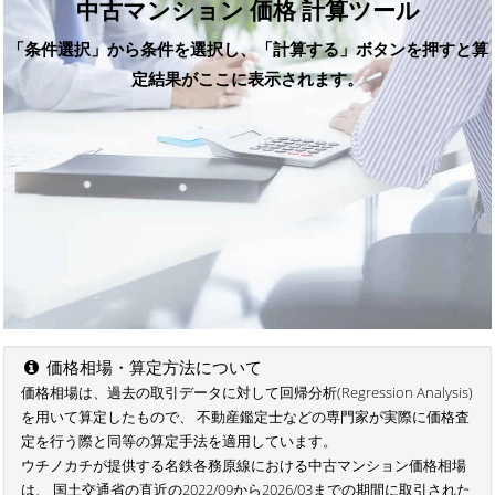
中古マンション 価格 計算ツール
「条件選択」から条件を選択し、「計算する」ボタンを押すと算
定結果がここに表示されます。
価格相場・算定方法について
価格相場は、過去の取引データに対して回帰分析(Regression Analysis)
を用いて算定したもので、 不動産鑑定士などの専門家が実際に価格査
定を行う際と同等の算定手法を適用しています。
ウチノカチが提供する名鉄各務原線における中古マンション価格相場
は、 国土交通省の直近の2022/09から2026/03までの期間に取引された