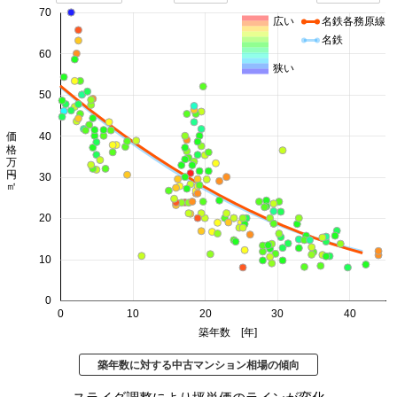
70
広い
名鉄各務原線
名鉄
60
狭い
50
価格 万円/㎡
40
30
20
10
0
0
10
20
30
40
築年数 [年]
築年数に対する中古マンション相場の傾向