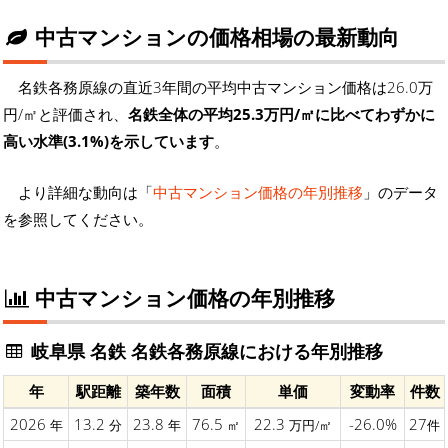
中古マンションの価格相場の最新動向
名鉄各務原線の直近3年間の平均中古マンション価格は26.0万
円/㎡と評価され、
名鉄全体の平均25.3万円/㎡に比べてわずかに
高い水準(3.1%)を示しています
。
より詳細な動向は「
中古マンション価格の年別推移
」のデータ
を参照してください。
中古マンション価格の年別推移
岐阜県 名鉄 名鉄各務原線における年別推移
年
駅距離
築年数
面積
単価
変動率
件数
2026
13.2
23.8
76.5
22.3
-26.0%
27
年
分
年
㎡
万円/㎡
件