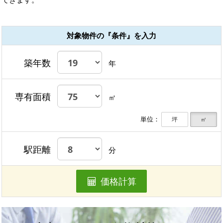
対象物件の『条件』を入力
築年数
年
専有面積
㎡
単位：
坪
㎡
駅距離
分
価格計算