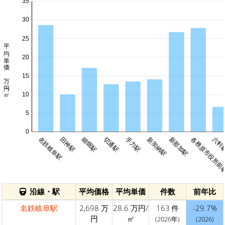
35
30
25
平均単価 万円/㎡
20
15
10
5
0
細畑駅
名鉄岐阜駅
田神駅
切通駅
手力駅
新加納駅
新那加駅
各務原市役所前
六軒
沿線・駅
平均価格
平均単価
件数
前年比
名鉄岐阜駅
2,698 万
28.6 万円/
163 件
-29.7%
円
㎡
(2026年)
(2026)