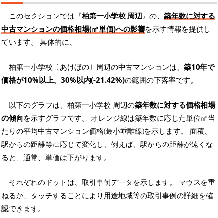
このセクションでは『
柏第一小学校 周辺
』の、
築年数に対する
中古マンションの価格相場(㎡単価)への影響
を示す情報を提供し
ています。 具体的に、
柏第一小学校〔あけぼの〕周辺の中古マンションは、
築10年で
価格が10%以上、30%以内(-21.42%)
の範囲の下落率です。
以下のグラフは、柏第一小学校 周辺の
築年数に対する価格相場
の傾向
を示すグラフです。 オレンジ線は築年数に応じた単位㎡当
たりの平均中古マンション価格(最小乖離線)を示します。 面積、
駅からの距離等に応じて変化し、例えば、駅からの距離が遠くな
ると、通常、単価は下がります。
それぞれのドットは、取引事例データを示します。 マウスを重
ねるか、タッチすることにより用途地域等の取引事例の詳細を確
認できます。