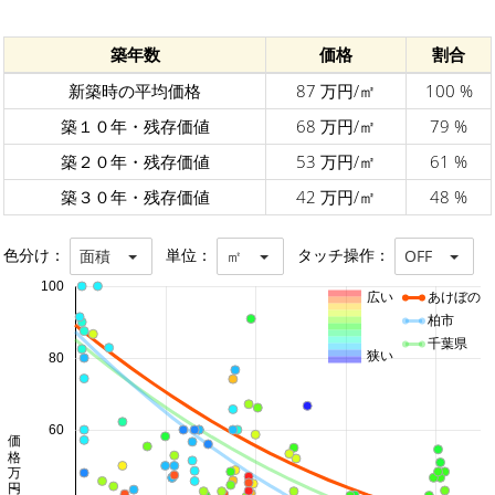
築年数
価格
割合
新築時の平均価格
87 万円/㎡
100 %
築１０年・残存価値
68 万円/㎡
79 %
築２０年・残存価値
53 万円/㎡
61 %
築３０年・残存価値
42 万円/㎡
48 %
色分け：
単位：
タッチ操作：
面積
㎡
OFF
100
広い
あけぼの
柏市
千葉県
狭い
80
60
価格 万円/㎡