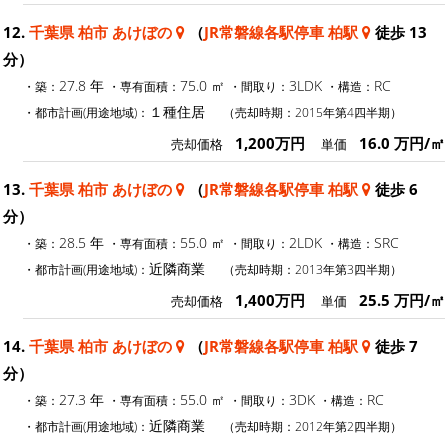
12.
千葉県 柏市 あけぼの
（
JR常磐線各駅停車 柏駅
徒歩 13
分）
27.8 年
75.0 ㎡
3LDK
RC
・築：
・専有面積：
・間取り：
・構造：
１種住居
・都市計画(用途地域)：
（売却時期：2015年第4四半期）
1,200万円
16.0 万円/㎡
売却価格
単価
13.
千葉県 柏市 あけぼの
（
JR常磐線各駅停車 柏駅
徒歩 6
分）
28.5 年
55.0 ㎡
2LDK
SRC
・築：
・専有面積：
・間取り：
・構造：
近隣商業
・都市計画(用途地域)：
（売却時期：2013年第3四半期）
1,400万円
25.5 万円/㎡
売却価格
単価
14.
千葉県 柏市 あけぼの
（
JR常磐線各駅停車 柏駅
徒歩 7
分）
27.3 年
55.0 ㎡
3DK
RC
・築：
・専有面積：
・間取り：
・構造：
近隣商業
・都市計画(用途地域)：
（売却時期：2012年第2四半期）