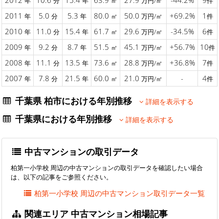
2012
10.6
15.4
63.9
27.9
-44.2%
9
年
分
年
㎡
万円/㎡
件
2011
5.0
5.3
80.0
50.0
+69.2%
1
年
分
年
㎡
万円/㎡
件
2010
11.0
15.4
61.7
29.6
-34.5%
6
年
分
年
㎡
万円/㎡
件
2009
9.2
8.7
51.5
45.1
+56.7%
10
年
分
年
㎡
万円/㎡
件
2008
11.1
13.5
73.6
28.8
+36.8%
7
年
分
年
㎡
万円/㎡
件
2007
7.8
21.5
60.0
21.0
-
4
年
分
年
㎡
万円/㎡
件
千葉県 柏市における年別推移
詳細を表示する
千葉県における年別推移
詳細を表示する
中古マンションの取引データ
柏第一小学校 周辺の中古マンションの取引データを確認したい場合
は、以下の記事をご参照ください。
柏第一小学校 周辺の中古マンション取引データ一覧
関連エリア 中古マンション相場記事