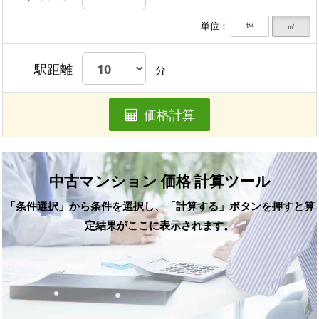
単位：
坪
㎡
駅距離
分
価格計算
中古マンション 価格 計算ツール
「条件選択」から条件を選択し、「計算する」ボタンを押すと算
定結果がここに表示されます。