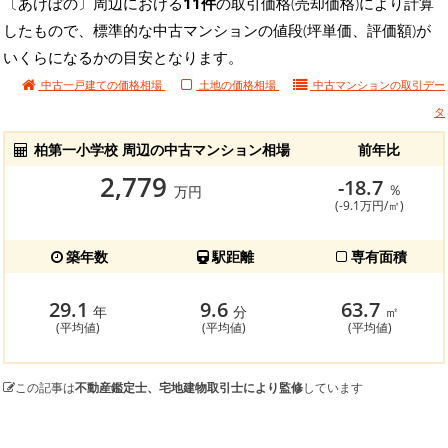
〔あけぼの〕周辺における
11件
の取引価格(売却価格)により計算
したもので、標準的な中古マンションの値段(坪単価、評価額)が
いくらになるかの目安となります。
中古一戸建ての価格相場
土地の価格相場
中古マンションの
取引デー
タ
柏第一小学校 周辺の中古マンション相場
前年比
2,779
-18.7
％
万円
(-9.1万円/㎡)
築年数
駅距離
専有面積
29.1
9.6
63.7
年
分
㎡
(平均値)
(平均値)
(平均値)
この記事は
不動産鑑定士、宅地建物取引士により監修
しています