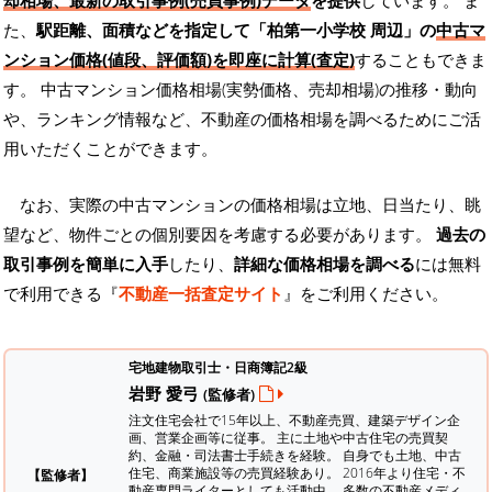
却相場、最新の取引事例(売買事例)データ
を提供
しています。 ま
た、
駅距離、面積などを指定して「柏第一小学校 周辺」の
中古マ
ンション価格(値段、評価額)を即座に計算(査定)
することもできま
す。 中古マンション価格相場(実勢価格、売却相場)の推移・動向
や、ランキング情報など、不動産の価格相場を調べるためにご活
用いただくことができます。
なお、実際の中古マンションの価格相場は立地、日当たり、眺
望など、物件ごとの個別要因を考慮する必要があります。
過去の
取引事例を簡単に入手
したり、
詳細な価格相場を調べる
には無料
で利用できる『
不動産一括査定サイト
』をご利用ください。
宅地建物取引士・日商簿記2級
岩野 愛弓
(監修者)
注文住宅会社で15年以上、不動産売買、建築デザイン企
画、営業企画等に従事。 主に土地や中古住宅の売買契
約、金融・司法書士手続きを経験。
自身でも土地、中古
住宅、商業施設等の売買経験あり。 2016年より住宅・不
【監修者】
動産専門ライターとしても活動中。 多数の不動産メディ