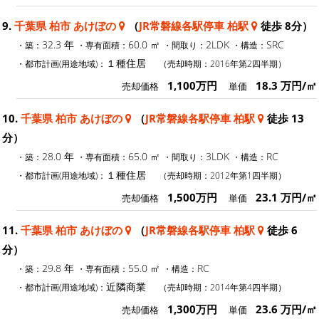
9.
千葉県 柏市 あけぼの
（
JR常磐線各駅停車 柏駅
徒歩 8分）
32.3 年
60.0 ㎡
2LDK
SRC
・築：
・専有面積：
・間取り：
・構造：
１種住居
・都市計画(用途地域)：
（売却時期：2016年第2四半期）
1,100万円
18.3 万円/㎡
売却価格
単価
10.
千葉県 柏市 あけぼの
（
JR常磐線各駅停車 柏駅
徒歩 13
分）
28.0 年
65.0 ㎡
3LDK
RC
・築：
・専有面積：
・間取り：
・構造：
１種住居
・都市計画(用途地域)：
（売却時期：2012年第1四半期）
1,500万円
23.1 万円/㎡
売却価格
単価
11.
千葉県 柏市 あけぼの
（
JR常磐線各駅停車 柏駅
徒歩 6
分）
29.8 年
55.0 ㎡
RC
・築：
・専有面積：
・構造：
近隣商業
・都市計画(用途地域)：
（売却時期：2014年第4四半期）
1,300万円
23.6 万円/㎡
売却価格
単価