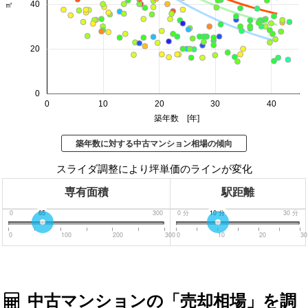
40
20
0
0
10
20
30
40
築年数 [年]
築年数に対する中古マンション相場の傾向
スライダ調整により坪単価のラインが変化
専有面積
駅距離
0
65
300
0
分
10
分
30
分
0
100
200
300
0
10
20
30
中古マンションの「売却相場」を調