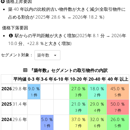
価格上昇要因
築 40 年以内の比較的古い物件数が大きく減少(全取引物件に
占める割合が 2025年 28.6 ％ → 2026年 18.2 ％)
価格下落要因
駅からの平均距離が大きく増加(2025年 8.1 分 → 2026年
10.0 分、+22.8 ％と大きく増加)
セグメント対象：
築年数
『築年数』セグメントの取引物件の内訳
平均値
0-3 年
3-6 年
6-10 年
10-20 年
20-40 年
40 年 以上
2026
29.8 年
9.0 ％
27.0 ％
18.0 ％
45.0 ％
1 件
3 件
2 件
5 件
2025
31.4 年
21.0 ％
29.0 ％
50.0 ％
3 件
4 件
7 件
2024
29.6 年
5.0 ％
37.0 ％
32.0 ％
26.0 ％
1 件
7 件
6 件
5 件