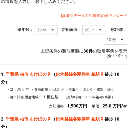
の情報を入力し、お申し込みください。
取引データ(CSV形式)のダウンロード
築年数：
専有面積：
駅距離：
30 年
65 ㎡
10 分
上記条件の類似度順に
30件
の取引事例を表示
(全 190件中)
1.
千葉県 柏市 あけぼの
（
JR常磐線各駅停車 柏駅
徒歩 10
分）
29.8 年
60.0 ㎡
3LDK
SRC
・築：
・専有面積：
・間取り：
・構造：
１種住居
・都市計画(用途地域)：
（売却時期：2013年第4四半期）
1,500万円
25.0 万円/㎡
売却価格
単価
2.
千葉県 柏市 あけぼの
（
JR常磐線各駅停車 柏駅
徒歩 10
分）