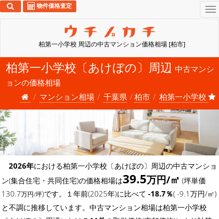
物件価格査定
To
na
柏第一小学校 周辺の中古マンション価格相場 [柏市]
柏第一小学校〔あけぼの〕周辺
中古マンシ
ョンの価格相場
マンション相場
千葉県
柏市
柏第一小学校
2026年
における柏第一小学校〔あけぼの〕周辺の中古マンショ
39.5
万円/㎡
ン(集合住宅・共同住宅)の価格相場は
(坪単価
130.7
)です。１年前(2025年)に比べて
-18.7％
( -9.1万円/㎡)
万円/坪
と不調に推移しています。中古マンション相場は柏第一小学校