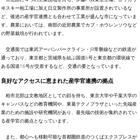
ヰスキー柏工場に加え日立製作所の事業所が設置されているな
ど、後述の産学官連携とも合わせて工業が盛んな市になっていま
す。農業においては、南部の近郊農業でカブ・ホウレンソウなど
の野菜栽培が行われています。
交通面では東武アーバンパークライン・JR常磐線などの鉄道が
通っており、東京都と茨城県を結ぶ国道6号と東京都の環状線で
ある国道16号が交差するなど、交通の要となっています。
良好なアクセスに恵まれた産学官連携の拠点
柏市北部は文教地区としての顔を持ち、東京大学や千葉大学の
キャンパスなどの教育機関や、東葛テクノプラザといった先端産
業のための施設や研究機関があり、最先端の技術が集約されてい
る産学官の拠点となっています。
また、都心へも移動可能な首都圏鉄道のつくばエクスプレスが