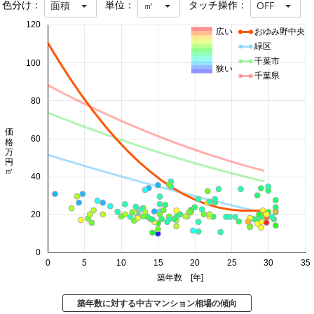
色分け：
単位：
タッチ操作：
面積
㎡
OFF
120
広い
おゆみ野中央
緑区
千葉市
100
狭い
千葉県
80
価格 万円/㎡
60
40
20
0
0
5
10
15
20
25
30
35
築年数 [年]
築年数に対する中古マンション相場の傾向