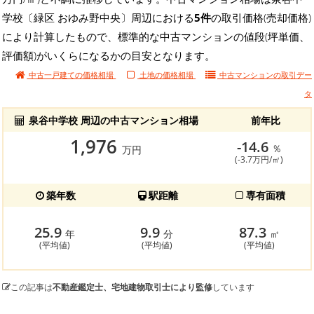
学校〔緑区 おゆみ野中央〕周辺における
5件
の取引価格(売却価格)
により計算したもので、標準的な中古マンションの値段(坪単価、
評価額)がいくらになるかの目安となります。
中古一戸建ての価格相場
土地の価格相場
中古マンションの
取引デー
タ
泉谷中学校 周辺の中古マンション相場
前年比
1,976
-14.6
％
万円
(-3.7万円/㎡)
築年数
駅距離
専有面積
25.9
9.9
87.3
年
分
㎡
(平均値)
(平均値)
(平均値)
この記事は
不動産鑑定士、宅地建物取引士により監修
しています