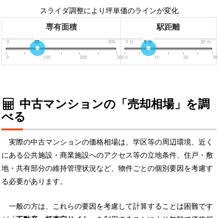
スライダ調整により坪単価のラインが変化
専有面積
駅距離
0
85
300
0
分
8
分
30
分
0
100
200
300
0
10
20
30
中古マンションの「売却相場」を調
べる
実際の中古マンションの価格相場は、学区等の周辺環境、近く
にある公共施設・商業施設へのアクセス等の立地条件、住戸・敷
地・共有部分の維持管理状況など、物件ごとの個別要因を考慮す
る必要があります。
一般の方は、これらの要因を考慮して計算することは困難です