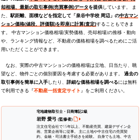
却相場、最新の取引事例(売買事例)データ
を提供
しています。 ま
た、
駅距離、面積などを指定して「泉谷中学校 周辺」の
中古マン
ション価格(値段、評価額)を即座に計算(査定)
することもできま
す。 中古マンション価格相場(実勢価格、売却相場)の推移・動向
や、ランキング情報など、不動産の価格相場を調べるためにご活
用いただくことができます。
なお、実際の中古マンションの価格相場は立地、日当たり、眺
望など、物件ごとの個別要因を考慮する必要があります。
過去の
取引事例を簡単に入手
したり、
詳細な価格相場を調べる
には無料
で利用できる『
不動産一括査定サイト
』をご利用ください。
宅地建物取引士・日商簿記2級
岩野 愛弓
(監修者)
注文住宅会社で15年以上、不動産売買、建築デザイン企
画、営業企画等に従事。 主に土地や中古住宅の売買契
約、金融・司法書士手続きを経験。
自身でも土地、中古