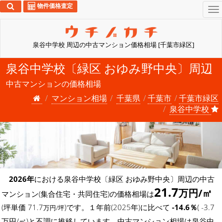
物件価格査定
To
na
泉谷中学校 周辺の中古マンション価格相場 [千葉市緑区]
泉谷中学校〔緑区 おゆみ野中央〕周辺
中古マンションの価格相場
マンション相場
千葉県
千葉市
千葉市緑区
泉谷中学校
2026年
における泉谷中学校〔緑区 おゆみ野中央〕周辺の中古
21.7
万円/㎡
マンション(集合住宅・共同住宅)の価格相場は
(坪単価 71.7
)です。１年前(2025年)に比べて
-14.6％
( -3.7
万円/坪
万円/㎡)と不調に推移しています。中古マンション相場は泉谷中