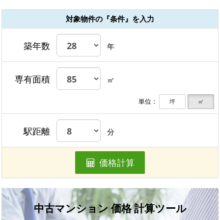
対象物件の『条件』を入力
築年数
年
専有面積
㎡
単位：
坪
㎡
駅距離
分
価格計算
中古マンション 価格 計算ツール