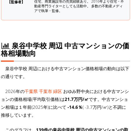
住宅、商業施設等の売買経験あり。 2016年より住宅・不
【監修者】
動産専門ライターとしても活動中。 多数の不動産メディ
アで執筆・監修。
泉谷中学校 周辺 中古マンションの価
格相場動向
泉谷中学校 周辺における中古マンション価格相場の動向は以下
の通りです。
2026年の
千葉県 千葉市 緑区
おゆみ野中央における中古マンシ
ョンの価格相場(平均取引価格)は
21.7万円/㎡
です。中古マンショ
ン相場は１年前(2025年)に比べて
-14.6％
( -3.7万円/㎡)と不調に
推移しています。
このグラフは、
139件の泉谷中学校 周辺の中古マンションの取