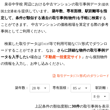
泉谷中学校 周辺における中古マンションの取引事例データ
(提供:
を提供しています。
築年数、専有面積、駅距離等を指
国土交通省)
定して、条件が類似する過去の取引事例(物件)を手軽に検索
する
ことができます。 中古マンションの価格相場を算定する際の参考
事例としてご利用ください。
検索した取引データはExcel等で利用可能なCSV形式でダウンロ
ードすることができます。 なお、
さらに詳細な物件の取引事例デ
ータを入手したい
場合は『
不動産一括査定サイト
』から個別物件
の情報を入力し、お申し込みください。
取引データ(CSV形式)のダウンロード
築年数：
専有面積：
駅距離：
28 年
85 ㎡
8 分
上記条件の類似度順に
30件
の取引事例を表示