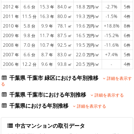
2012
6.6
15.3
84.0
18.8
-2.7%
5
年
分
年
㎡
万円/㎡
件
2011
11.5
16.3
80.0
19.3
-1.5%
4
年
分
年
㎡
万円/㎡
件
2010
5.8
9.9
78.1
19.6
+18.8%
8
年
分
年
㎡
万円/㎡
件
2009
9.8
11.7
87.5
16.5
-15.2%
6
年
分
年
㎡
万円/㎡
件
2008
7.0
10.7
92.5
19.5
-11.6%
6
年
分
年
㎡
万円/㎡
件
2007
6.6
8.7
83.0
22.0
+7.4%
5
年
分
年
㎡
万円/㎡
件
2006
12.2
9.6
93.8
20.5
-
4
年
分
年
㎡
万円/㎡
件
千葉県 千葉市 緑区における年別推移
詳細を表示す
る
千葉県 千葉市における年別推移
詳細を表示する
千葉県における年別推移
詳細を表示する
中古マンションの取引データ