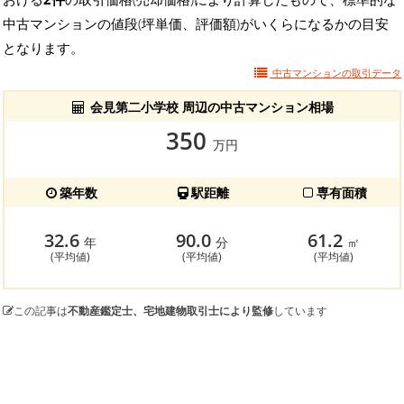
中古マンションの値段(坪単価、評価額)がいくらになるかの目安
となります。
中古マンションの
取引データ
会見第二小学校 周辺の中古マンション相場
350
万円
築年数
駅距離
専有面積
32.6
90.0
61.2
年
分
㎡
(平均値)
(平均値)
(平均値)
この記事は
不動産鑑定士、宅地建物取引士により監修
しています