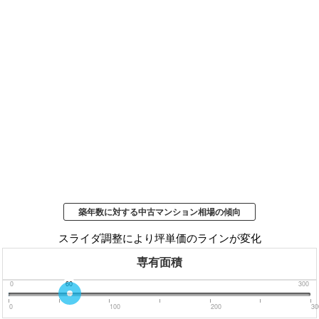
築年数に対する中古マンション相場の傾向
スライダ調整により坪単価のラインが変化
専有面積
0
60
300
0
100
200
30