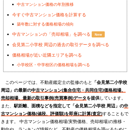
中古マンション価格の年別推移
今すぐ中古マンション価格を計算する
築年数に対する価格相場の傾向
中古マンションの「売却相場」を調べる
New
会見第二小学校 周辺の過去の取引データを調べる
価格相場が近い近隣エリアを調べる
小学校区・中学校区の価格相場を調べる
このページでは、不動産鑑定士の監修のもと
「会見第二小学校
周辺」の最新の
中古マンション(集合住宅・共同住宅)価格相場、
売却相場、最新の取引事例(売買事例)データ
を提供
しています。
また、
駅距離、面積などを指定して「会見第二小学校 周辺」の
中
古マンション価格(値段、評価額)を即座に計算(査定)
することもで
きます。 中古マンション価格相場(実勢価格、売却相場)の推移・
動向や、ランキング情報など、不動産の価格相場を調べるために