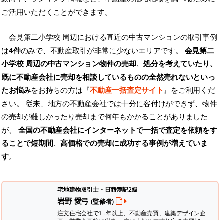
ご活用いただくことができます。
会見第二小学校 周辺における直近の中古マンションの取引事例
は
4件
のみで、不動産取引が非常に少ないエリアです。
会見第二
小学校 周辺の中古マンション物件の売却、処分を考えていたり、
既に不動産会社に売却を相談しているものの全然売れないといっ
たお悩み
をお持ちの方は『
不動産一括査定サイト
』をご利用くだ
さい。 従来、地方の不動産会社では十分に客付けができず、物件
の売却が難しかったり売却まで何年もかかることがありました
が、
全国の不動産会社にインターネットで一括で査定を依頼をす
ることで短期間、高価格での売却に成功する事例が増えていま
す
。
宅地建物取引士・日商簿記2級
岩野 愛弓
(監修者)
注文住宅会社で15年以上、不動産売買、建築デザイン企