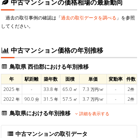
中古マンションの価格相場の最新動向
過去の取引事例の確認は「
過去の取引データを調べる
」を参照
してください。
中古マンション価格の年別推移
鳥取県 西伯郡における年別推移
年
駅距離
築年数
面積
単価
変動率
件数
2025
-
33.8
65.0
7.3
-
2
年
年
㎡
万円/㎡
件
2022
90.0
31.5
57.5
3.7
-
2
年
分
年
㎡
万円/㎡
件
鳥取県における年別推移
詳細を表示する
中古マンションの取引データ