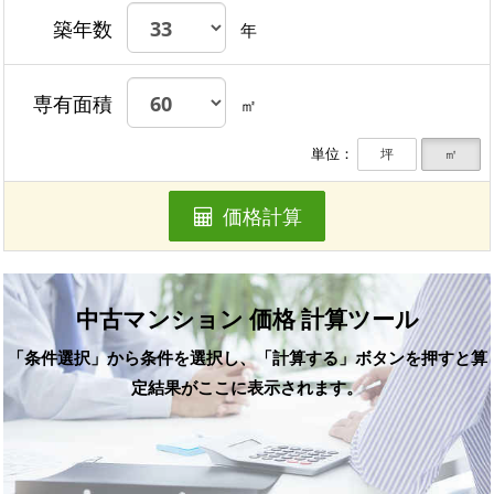
築年数
年
専有面積
㎡
単位：
坪
㎡
価格計算
中古マンション 価格 計算ツール
「条件選択」から条件を選択し、「計算する」ボタンを押すと算
定結果がここに表示されます。