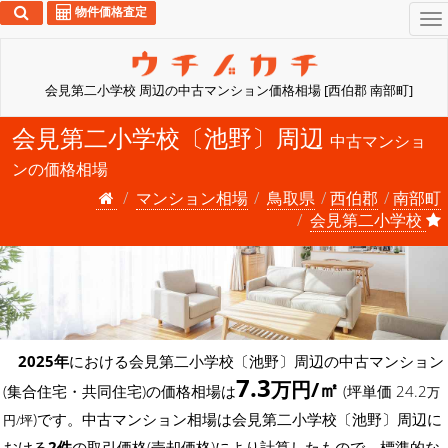
物件価格査定
To
na
会見第二小学校 周辺の中古マンション価格相場 [西伯郡 南部町]
会見第二小学校〔池野〕周辺
中古マンショ
ンの価格相場
マンション相場
鳥取県
西伯郡
南部町
会見第二小学校
2025年
における会見第二小学校〔池野〕周辺の中古マンション
7.3
万円/㎡
(集合住宅・共同住宅)の価格相場は
(坪単価 24.2
万
)です。中古マンション相場は会見第二小学校〔池野〕周辺に
円/坪
おける
2件
の取引価格(売却価格)により計算したもので、標準的な