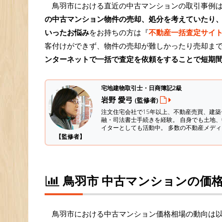
鳥羽市における直近の中古マンションの取引事例
の中古マンション物件の売却、処分を考えていたり
いったお悩み
をお持ちの方は『
不動産一括査定サイ
客付けができず、物件の売却が難しかったり売却ま
ンターネットで一括で査定を依頼をすることで短期
宅地建物取引士・日商簿記2級
岩野 愛弓
(監修者)
注文住宅会社で15年以上、不動産売買、建
融・司法書士手続きを経験。
自身でも土地、
イターとしても活動中。 多数の不動産メデ
【監修者】
鳥羽市 中古マンションの価
鳥羽市における中古マンション価格相場の動向は