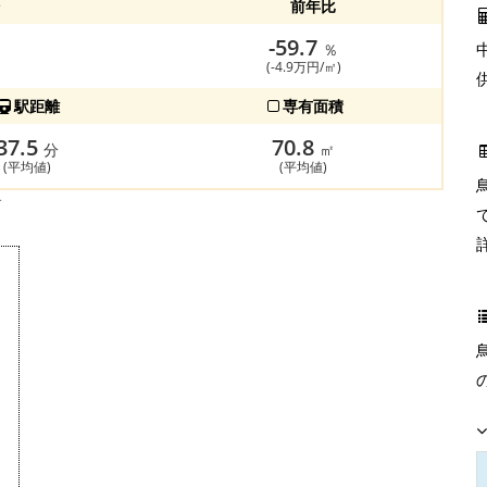
前年比
-59.7
％
(-4.9万円/㎡)
駅距離
専有面積
37.5
70.8
分
㎡
(平均値)
(平均値)
す