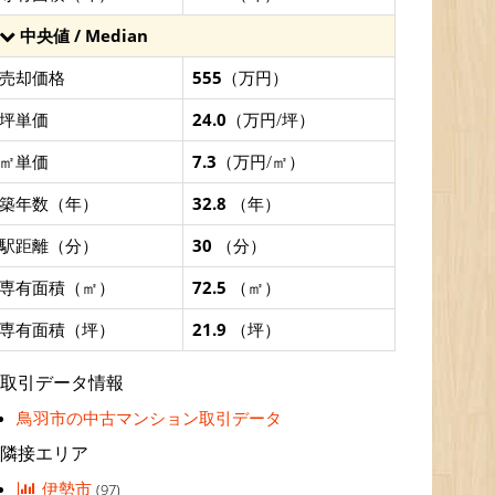
中央値 / Median
売却価格
555
（万円）
坪単価
24.0
（万円/坪）
㎡単価
7.3
（万円/㎡）
築年数（年）
32.8
（年）
駅距離（分）
30
（分）
専有面積（㎡）
72.5
（㎡）
専有面積（坪）
21.9
（坪）
取引データ情報
鳥羽市の中古マンション取引データ
隣接エリア
伊勢市
(97)