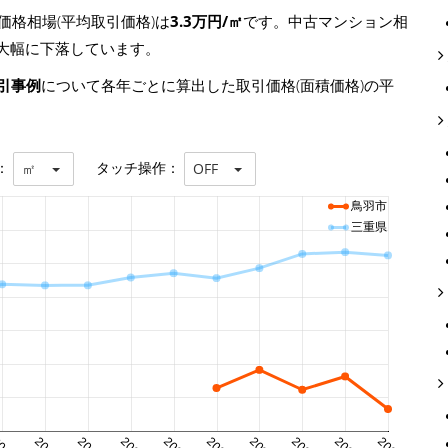
格相場(平均取引価格)は
3.3万円/㎡
です。中古マンション相
㎡)と大幅に下落しています。
引事例
について各年ごとに算出した取引価格(面積価格)の平
：
タッチ操作：
㎡
OFF
鳥羽市
三重県