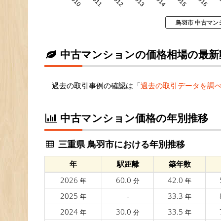
2010
2011
2012
2013
2014
2015
2016
2
鳥羽市 中古マン
中古マンションの価格相場の最新
過去の取引事例の確認は「
過去の取引データを調
中古マンション価格の年別推移
三重県 鳥羽市における年別推移
年
駅距離
築年数
2026
60.0
42.0
年
分
年
2025
-
33.3
年
年
2024
30.0
33.5
年
分
年