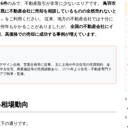
は
6件
のみで、不動産取引が非常に少ないエリアです。
鳥羽市
、既に不動産会社に売却を相談しているものの全然売れないと
ト
』をご利用ください。 従来、地方の不動産会社では十分に
で何年もかかることがありましたが、
全国の不動産会社にイ
間、高価格での売却に成功する事例が増えています
。
築デザイン企画、営業企画等に従事。 主に土地や中古住宅の売買契約、金
中古住宅、商業施設等の売買経験あり。 2016年より住宅・不動産専門ラ
ィアで執筆・監修。
格相場動向
以下の通りです。