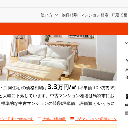
使い方
物件相場
マンション相場
戸建て相
3.3
万円/㎡
・共同住宅)の価格相場は
(坪単価 10.8
)
万円/坪
円/㎡)と大幅に下落しています。中古マンション相場は鳥羽市にお
、標準的な中古マンションの値段(坪単価、評価額)がいくらに
中古一戸建ての価格相場
土地の価格相場
中古マンションの
取引データ