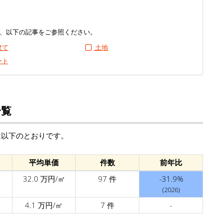
、以下の記事をご参照ください。
建て
土地
ート
一覧
は以下のとおりです。
平均単価
件数
前年比
32.0 万円/㎡
97 件
-31.9%
(2026)
4.1 万円/㎡
7 件
-