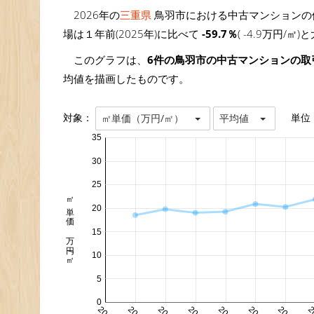
2026年の
三重県
鳥羽市における中古マンションの価
場は１年前(2025年)に比べて
-59.7％
( -4.9万円/
このグラフは、
6件の鳥羽市の中古マンションの取
均値を描画したものです。
対象：
単位
㎡単価（万円/㎡）
平均値
35
30
25
㎡単価 万円/㎡
20
15
10
5
0