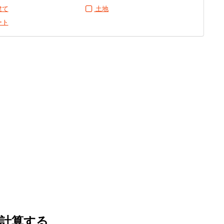
建て
土地
ート
計算する