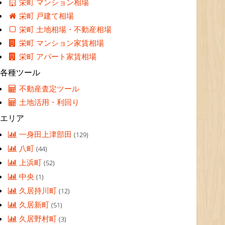
栄町 マンション相場
栄町 戸建て相場
栄町 土地相場・不動産相場
栄町 マンション家賃相場
栄町 アパート家賃相場
各種ツール
不動産査定ツール
土地活用・利回り
エリア
一身田上津部田
(129)
八町
(44)
上浜町
(52)
中央
(1)
久居持川町
(12)
久居新町
(51)
久居野村町
(3)