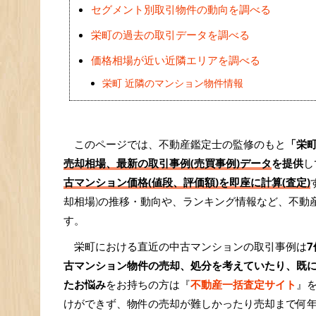
セグメント別取引物件の動向を調べる
栄町の過去の取引データを調べる
価格相場が近い近隣エリアを調べる
栄町 近隣のマンション物件情報
このページでは、不動産鑑定士の監修のもと
「栄
売却相場、最新の取引事例(売買事例)データ
を提供
し
古マンション価格(値段、評価額)を即座に計算(査定)
却相場)の推移・動向や、ランキング情報など、不動
す。
栄町における直近の中古マンションの取引事例は
7
古マンション物件の売却、処分を考えていたり、既
たお悩み
をお持ちの方は『
不動産一括査定サイト
』
けができず、物件の売却が難しかったり売却まで何