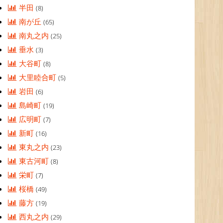
半田
(8)
南が丘
(65)
南丸之内
(25)
垂水
(3)
大谷町
(8)
大里睦合町
(5)
岩田
(6)
島崎町
(19)
広明町
(7)
新町
(16)
東丸之内
(23)
東古河町
(8)
栄町
(7)
桜橋
(49)
藤方
(19)
西丸之内
(29)