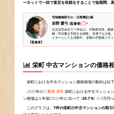
ーネットで一括で査定を依頼をすることで短期間、
宅地建物取引士・日商簿記2級
岩野 愛弓
(監修者)
注文住宅会社で15年以上、不動産売買、建
融・司法書士手続きを経験。
自身でも土地、
イターとしても活動中。 多数の不動産メデ
【監修者】
栄町 中古マンションの価格
栄町における中古マンション価格相場の動向は以
2025年の
三重県 津市
栄町における中古マンション
ン相場は１年前(2024年)に比べて
-20.7％
( -5.9
このグラフは、
7件の栄町の中古マンションの取引