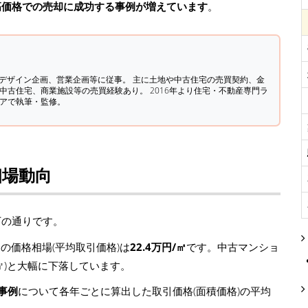
高価格での売却に成功する事例が増えています
。
築デザイン企画、営業企画等に従事。 主に土地や中古住宅の売買契約、金
中古住宅、商業施設等の売買経験あり。 2016年より住宅・不動産専門ラ
ィアで執筆・監修。
相場動向
下の通りです。
の価格相場(平均取引価格)は
22.4万円/㎡
です。中古マンショ
万円/㎡)と大幅に下落しています。
事例
について各年ごとに算出した取引価格(面積価格)の平均