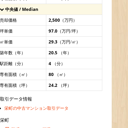
中央値 / Median
売却価格
2,500
（万円）
坪単価
97.0
（万円/坪）
㎡単価
29.3
（万円/㎡）
築年数（年）
20.5
（年）
駅距離（分）
4
（分）
専有面積（㎡）
80
（㎡）
専有面積（坪）
24.2
（坪）
取引データ情報
栄町の中古マンション取引データ
栄町