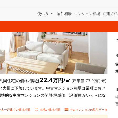
使い方
物件相場
マンション相場
戸建て相
22.4
万円/㎡
共同住宅)の価格相場は
(坪単価 73.9
)
万円/坪
円/㎡)と大幅に下落しています。中古マンション相場は栄町におけ
標準的な中古マンションの値段(坪単価、評価額)がいくらにな
中古一戸建ての価格相場
土地の価格相場
中古マンションの
取引データ