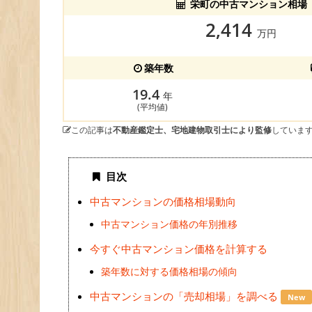
栄町の中古マンション相場
2,414
万円
築年数
19.4
年
(平均値)
この記事は
不動産鑑定士、宅地建物取引士により監修
していま
目次
中古マンションの価格相場動向
中古マンション価格の年別推移
今すぐ中古マンション価格を計算する
築年数に対する価格相場の傾向
中古マンションの「売却相場」を調べる
New