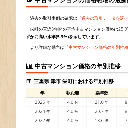
過去の取引事例の確認は「
過去の取引データを調
栄町の直近3年間の平均中古マンション価格は25.3
ずかに高い水準(5.3%)を示しています
。
より詳細な動向は「
中古マンション価格の年別推
中古マンション価格の年別推移
三重県 津市 栄町における年別推移
年
駅距離
築年数
2025
4.0
21.0
8
年
分
年
2024
4.0
20.7
8
年
分
年
2022
4.0
18.6
7
年
分
年