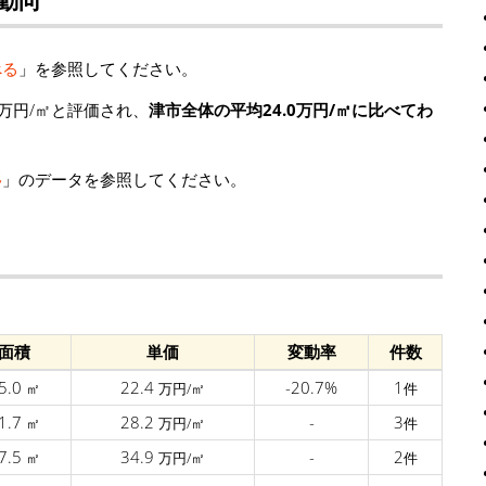
べる
」を参照してください。
万円/㎡と評価され、
津市全体の平均24.0万円/㎡に比べてわ
移
」のデータを参照してください。
面積
単価
変動率
件数
5.0
22.4
-20.7%
1
㎡
万円/㎡
件
1.7
28.2
-
3
㎡
万円/㎡
件
7.5
34.9
-
2
㎡
万円/㎡
件