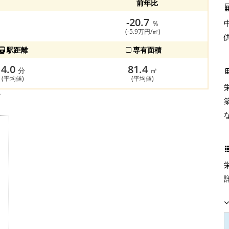
前年比
-20.7
％
(-5.9万円/㎡)
駅距離
専有面積
4.0
81.4
分
㎡
(平均値)
(平均値)
す