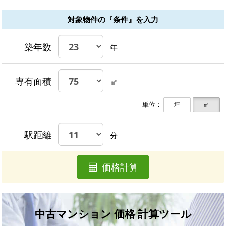
対象物件の『条件』を入力
築年数
年
専有面積
㎡
単位：
坪
㎡
駅距離
分
価格計算
中古マンション 価格 計算ツール