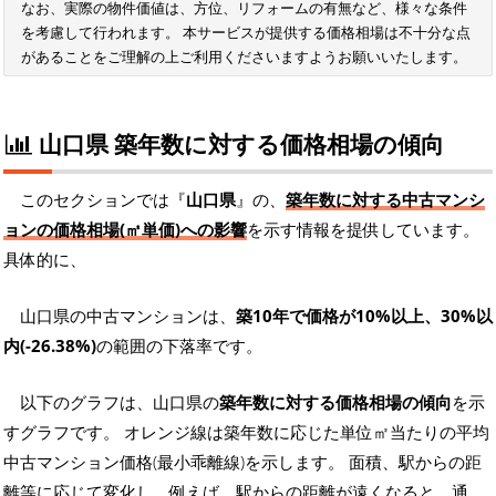
なお、実際の物件価値は、方位、リフォームの有無など、様々な条件
を考慮して行われます。 本サービスが提供する価格相場は不十分な点
があることをご理解の上ご利用くださいますようお願いいたします。
山口県 築年数に対する価格相場の傾向
このセクションでは『
山口県
』の、
築年数に対する中古マンシ
ョンの価格相場(㎡単価)への影響
を示す情報を提供しています。
具体的に、
山口県の中古マンションは、
築10年で価格が10%以上、30%以
内(-26.38%)
の範囲の下落率です。
以下のグラフは、山口県の
築年数に対する価格相場の傾向
を示
すグラフです。 オレンジ線は築年数に応じた単位㎡当たりの平均
中古マンション価格(最小乖離線)を示します。 面積、駅からの距
離等に応じて変化し、例えば、駅からの距離が遠くなると、通