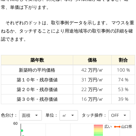
常、単価は下がります。
それぞれのドットは、取引事例データを示します。 マウスを重
ねるか、タッチすることにより用途地域等の取引事例の詳細を確
認できます。
築年数
価格
割合
新築時の平均価格
42 万円/㎡
100 %
築１０年・残存価値
31 万円/㎡
74 %
築２０年・残存価値
22 万円/㎡
53 %
築３０年・残存価値
16 万円/㎡
39 %
色分け：
単位：
タッチ操作：
面積
㎡
OFF
60
広い
山口県