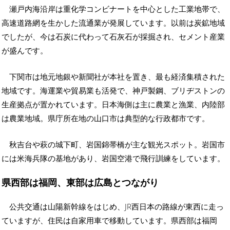
瀬戸内海沿岸は重化学コンビナートを中心とした工業地帯で、
高速道路網を生かした流通業が発展しています。以前は炭鉱地域
でしたが、今は石炭に代わって石灰石が採掘され、セメント産業
が盛んです。
下関市は地元地銀や新聞社が本社を置き、最も経済集積された
地域です。海運業や貿易業も活発で、神戸製鋼、ブリヂストンの
生産拠点が置かれています。日本海側は主に農業と漁業、内陸部
は農業地域。県庁所在地の山口市は典型的な行政都市です。
秋吉台や萩の城下町、岩国錦帯橋が主な観光スポット。岩国市
には米海兵隊の基地があり、岩国空港で飛行訓練をしています。
県西部は福岡、東部は広島とつながり
公共交通は山陽新幹線をはじめ、JR西日本の路線が東西に走っ
ていますが、住民は自家用車で移動しています。県西部は福岡