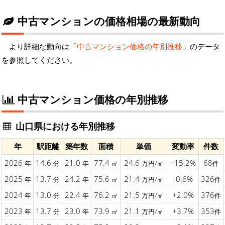
中古マンションの価格相場の最新動向
より詳細な動向は「
中古マンション価格の年別推移
」のデータ
を参照してください。
中古マンション価格の年別推移
山口県における年別推移
年
駅距離
築年数
面積
単価
変動率
件数
2026
14.6
21.0
77.4
24.6
+15.2%
68
年
分
年
㎡
万円/㎡
件
2025
13.7
24.2
75.6
21.4
-0.6%
326
年
分
年
㎡
万円/㎡
件
2024
13.0
22.4
76.2
21.5
+2.0%
376
年
分
年
㎡
万円/㎡
件
2023
13.7
23.0
73.9
21.1
+3.7%
353
年
分
年
㎡
万円/㎡
件