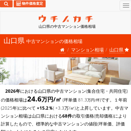
物件価格査定
To
na
山口県の中古マンション価格相場
山口県
中古マンションの価格相場
マンション相場
山口県
2026年
における山口県の中古マンション(集合住宅・共同住宅)
24.6
万円/㎡
の価格相場は
(坪単価 81.3
)です。１年前
万円/坪
(2025年)に比べて
+15.2％
( +3.3万/㎡)と上昇しています。中古マ
ンション相場は山口県における
68件
の取引価格(売却価格)により
計算したもので、標準的な中古マンションの値段(坪単価、評価