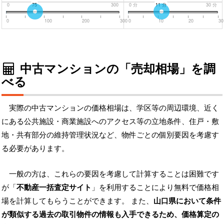
0
75
300
0
分
11
分
30
分
0
100
200
300
0
10
20
30
中古マンションの「売却相場」を調
べる
実際の中古マンションの価格相場は、学区等の周辺環境、近く
にある公共施設・商業施設へのアクセス等の立地条件、住戸・敷
地・共有部分の維持管理状況など、物件ごとの個別要因を考慮す
る必要があります。
一般の方は、これらの要因を考慮して計算することは困難です
が「
不動産一括査定サイト
」を利用することにより無料で価格相
場を計算してもらうことができます。 また、
山口県において条件
が類似する過去の取引物件の情報も入手できるため、価格算定の