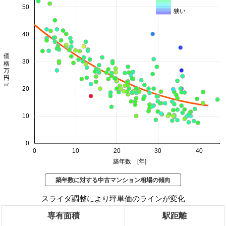
50
狭い
40
価格 万円/㎡
30
20
10
0
0
10
20
30
40
築年数 [年]
築年数に対する中古マンション相場の傾向
スライダ調整により坪単価のラインが変化
専有面積
駅距離