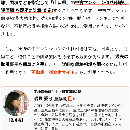
離、面積などを指定して「山口県」の
中古マンション価格(値段、
評価額)を即座に計算(査定)
することもできます。 中古マンション
価格相場(実勢価格、売却相場)の推移・動向や、ランキング情報
など、不動産の価格相場を調べるためにご活用いただくことがで
きます。
なお、実際の中古マンションの価格相場は立地、日当たり、眺
望など、物件ごとの個別要因を考慮する必要があります。
過去の
取引事例を簡単に入手
したり、
詳細な価格相場を調べる
には無料
で利用できる『
不動産一括査定サイト
』をご利用ください。
宅地建物取引士・日商簿記2級
岩野 愛弓
(監修者)
注文住宅会社で15年以上、不動産売買、建築デザイン企
画、営業企画等に従事。 主に土地や中古住宅の売買契
約、金融・司法書士手続きを経験。
自身でも土地、中古
住宅、商業施設等の売買経験あり。 2016年より住宅・不
【監修者】
動産専門ライターとしても活動中。 多数の不動産メディ
アで執筆・監修。