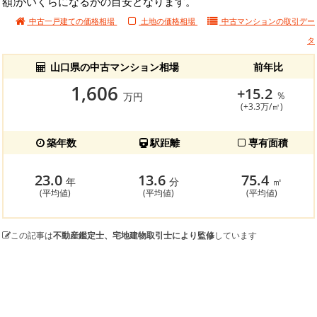
額)がいくらになるかの目安となります。
中古一戸建ての価格相場
土地の価格相場
中古マンションの
取引デー
タ
山口県の中古マンション相場
前年比
1,606
+15.2
％
万円
(+3.3万/㎡)
築年数
駅距離
専有面積
23.0
13.6
75.4
年
分
㎡
(平均値)
(平均値)
(平均値)
この記事は
不動産鑑定士、宅地建物取引士により監修
しています