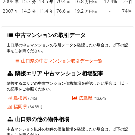
2008
15.7
13.5
70.4
16.8
-12.4%
123
年
分
年
㎡
万円/㎡
件
2007
14.3
11.4
76.6
19.2
-
74
年
分
年
㎡
万円/㎡
件
中古マンションの取引データ
山口県の中古マンションの取引データを確認したい場合は、以下の記
事をご参照ください。
山口県の中古マンション取引データ一覧
隣接エリア 中古マンション相場記事
隣接するエリアの中古マンション価格相場を確認したい場合は、以下
の記事をご参照ください。
島根県
広島県
(746)
(13,648)
福岡県
(64,881)
山口県の他の物件相場
中古マンション以外の物件の価格相場を確認したい場合は、以下の記
事をご参照ください。