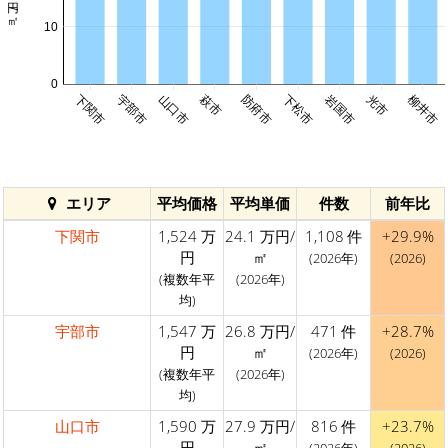
10
0
下関市
宇部市
山口市
萩市
防府市
下松市
岩国市
光市
柳井市
エリア
平均価格
平均単価
件数
前年比
下関市
1,524 万
24.1 万円/
1,108 件
+29.9%
円
㎡
(2026年)
(2026)
(複数年平
(2026年)
均)
宇部市
1,547 万
26.8 万円/
471 件
+28.7%
円
㎡
(2026年)
(2026)
(複数年平
(2026年)
均)
山口市
1,590 万
27.9 万円/
816 件
+23.7%
円
㎡
(2026年)
(2026)