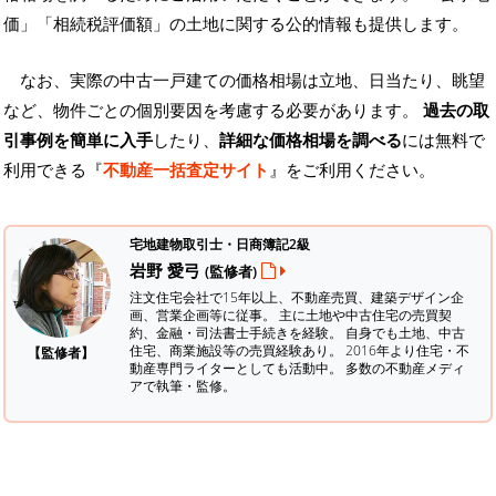
価」「相続税評価額」の土地に関する公的情報も提供します。
なお、実際の中古一戸建ての価格相場は立地、日当たり、眺望
など、物件ごとの個別要因を考慮する必要があります。
過去の取
引事例を簡単に入手
したり、
詳細な価格相場を調べる
には無料で
利用できる『
不動産一括査定サイト
』をご利用ください。
宅地建物取引士・日商簿記2級
岩野 愛弓
(監修者)
注文住宅会社で15年以上、不動産売買、建築デザイン企
画、営業企画等に従事。 主に土地や中古住宅の売買契
約、金融・司法書士手続きを経験。
自身でも土地、中古
住宅、商業施設等の売買経験あり。 2016年より住宅・不
【監修者】
動産専門ライターとしても活動中。 多数の不動産メディ
アで執筆・監修。