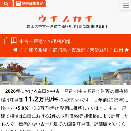
物件価格査定
To
na
白田の中古一戸建て価格相場 [賀茂郡 東伊豆町]
白田
中古一戸建ての価格相場
戸建て相場
静岡県
賀茂郡
東伊豆町
白田
2026年
における白田の中古一戸建て(中古戸建て住宅)の価格相
11.2
万円/坪
場は坪単価
(3.4
)です。１年前(2025年)に
万円/㎡
比べて
+5.8％
( +0.6万円/坪)と堅調に推移しています。中古一戸
建て相場は白田における
2件
の取引価格(売却価格)により計算した
もので、標準的な中古一戸建ての値段(坪単価、評価額)がいくら