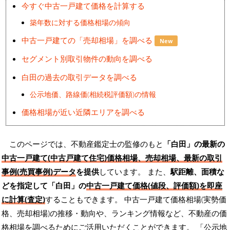
今すぐ中古一戸建て価格を計算する
築年数に対する価格相場の傾向
中古一戸建ての「売却相場」を調べる
New
セグメント別取引物件の動向を調べる
白田の過去の取引データを調べる
公示地価、路線価(相続税評価額)の情報
価格相場が近い近隣エリアを調べる
このページでは、不動産鑑定士の監修のもと
「白田」の最新の
中古一戸建て(中古戸建て住宅)価格相場、売却相場、最新の取引
事例(売買事例)データ
を提供
しています。 また、
駅距離、面積な
どを指定して「白田」の
中古一戸建て価格(値段、評価額)を即座
に計算(査定)
することもできます。 中古一戸建て価格相場(実勢価
格、売却相場)の推移・動向や、ランキング情報など、不動産の価
格相場を調べるためにご活用いただくことができます。
「公示地