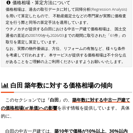
価格相場・算定方法について
価格相場は、過去の取引データに対して回帰分析(Regression Analysis)
を用いて算定したもので、 不動産鑑定士などの専門家が実際に価格査
定を行う際と同等の算定手法を適用しています。
ウチノカチが提供する白田における中古一戸建て価格相場は、 国土交
通省の直近の2007/09から2026/03までの期間に取引された「61件」の
取引を選定し算定しています。
なお、実際の物件価値は、方位、リフォームの有無など、様々な条件
を考慮して行われます。 本サービスが提供する価格相場は不十分な点
があることをご理解の上ご利用くださいますようお願いいたします。
白田 築年数に対する価格相場の傾向
このセクションでは『
白田
』の、
築年数に対する中古一戸建て
の価格相場(㎡単価)への影響
を示す情報を提供しています。 具体
的に、
白田の中古一戸建ては、
築10年で価格が10%以上、30%以内