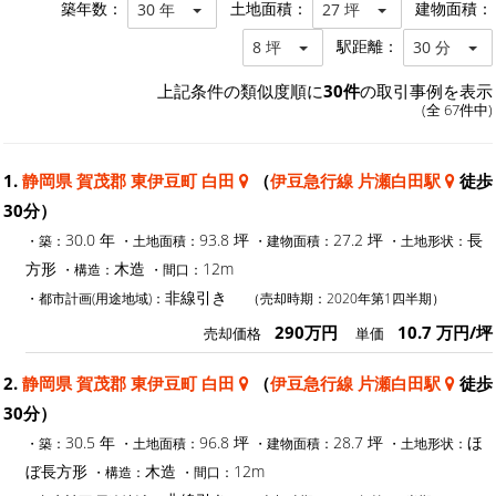
築年数：
土地面積：
建物面積：
30 年
27 坪
駅距離：
8 坪
30 分
上記条件の類似度順に
30件
の取引事例を表示
(全 67件中)
1.
静岡県 賀茂郡 東伊豆町 白田
（
伊豆急行線 片瀬白田駅
徒歩
30分）
30.0 年
93.8 坪
27.2 坪
長
・築：
・土地面積：
・建物面積：
・土地形状：
方形
木造
12m
・構造：
・間口：
非線引き
・都市計画(用途地域)：
（売却時期：2020年第1四半期）
290万円
10.7 万円/坪
売却価格
単価
2.
静岡県 賀茂郡 東伊豆町 白田
（
伊豆急行線 片瀬白田駅
徒歩
30分）
30.5 年
96.8 坪
28.7 坪
ほ
・築：
・土地面積：
・建物面積：
・土地形状：
ぼ長方形
木造
12m
・構造：
・間口：