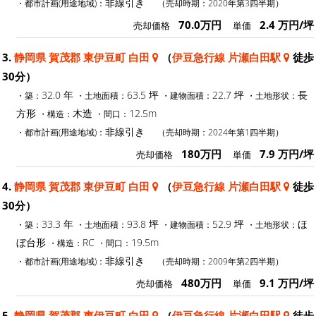
非線引き
・都市計画(用途地域)：
（売却時期：2020年第3四半期）
70.0万円
2.4 万円/坪
売却価格
単価
3.
静岡県 賀茂郡 東伊豆町 白田
（
伊豆急行線 片瀬白田駅
徒歩
30分）
32.0 年
63.5 坪
22.7 坪
長
・築：
・土地面積：
・建物面積：
・土地形状：
方形
木造
12.5m
・構造：
・間口：
非線引き
・都市計画(用途地域)：
（売却時期：2024年第1四半期）
180万円
7.9 万円/坪
売却価格
単価
4.
静岡県 賀茂郡 東伊豆町 白田
（
伊豆急行線 片瀬白田駅
徒歩
30分）
33.3 年
93.8 坪
52.9 坪
ほ
・築：
・土地面積：
・建物面積：
・土地形状：
ぼ台形
RC
19.5m
・構造：
・間口：
非線引き
・都市計画(用途地域)：
（売却時期：2009年第2四半期）
480万円
9.1 万円/坪
売却価格
単価
5.
静岡県 賀茂郡 東伊豆町 白田
（
伊豆急行線 片瀬白田駅
徒歩