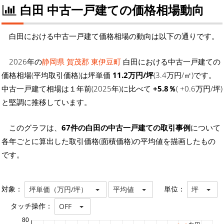
白田 中古一戸建ての価格相場動向
白田における中古一戸建て価格相場の動向は以下の通りです。
2026年の
静岡県 賀茂郡 東伊豆町
白田における中古一戸建ての
価格相場(平均取引価格)は坪単価
11.2万円/坪
(3.4万円/㎡)です。
中古一戸建て相場は１年前(2025年)に比べて
+5.8％
( +0.6万円/坪)
と堅調に推移しています。
このグラフは、
67件の白田の中古一戸建ての取引事例
について
各年ごとに算出した取引価格(面積価格)の平均値を描画したもの
です。
対象：
単位：
坪単価（万円/坪）
平均値
坪
タッチ操作：
OFF
80