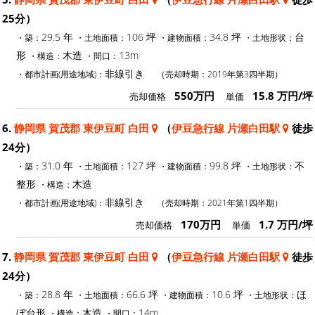
25分）
29.5 年
106 坪
34.8 坪
台
・築：
・土地面積：
・建物面積：
・土地形状：
形
木造
13m
・構造：
・間口：
非線引き
・都市計画(用途地域)：
（売却時期：2019年第3四半期）
550万円
15.8 万円/坪
売却価格
単価
6.
静岡県 賀茂郡 東伊豆町 白田
（
伊豆急行線 片瀬白田駅
徒歩
24分）
31.0 年
127 坪
99.8 坪
不
・築：
・土地面積：
・建物面積：
・土地形状：
整形
木造
・構造：
非線引き
・都市計画(用途地域)：
（売却時期：2021年第1四半期）
170万円
1.7 万円/坪
売却価格
単価
7.
静岡県 賀茂郡 東伊豆町 白田
（
伊豆急行線 片瀬白田駅
徒歩
24分）
28.8 年
66.6 坪
10.6 坪
ほ
・築：
・土地面積：
・建物面積：
・土地形状：
ぼ台形
木造
14m
・構造：
・間口：