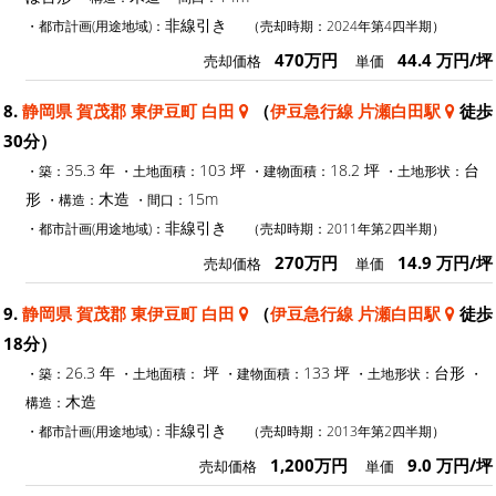
非線引き
・都市計画(用途地域)：
（売却時期：2024年第4四半期）
470万円
44.4 万円/坪
売却価格
単価
8.
静岡県 賀茂郡 東伊豆町 白田
（
伊豆急行線 片瀬白田駅
徒歩
30分）
35.3 年
103 坪
18.2 坪
台
・築：
・土地面積：
・建物面積：
・土地形状：
形
木造
15m
・構造：
・間口：
非線引き
・都市計画(用途地域)：
（売却時期：2011年第2四半期）
270万円
14.9 万円/坪
売却価格
単価
9.
静岡県 賀茂郡 東伊豆町 白田
（
伊豆急行線 片瀬白田駅
徒歩
18分）
26.3 年
坪
133 坪
台形
・築：
・土地面積：
・建物面積：
・土地形状：
・
木造
構造：
非線引き
・都市計画(用途地域)：
（売却時期：2013年第2四半期）
1,200万円
9.0 万円/坪
売却価格
単価