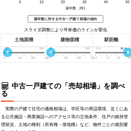
0
10
20
30
40
50
築年数 [年]
築年数に対する中古一戸建て相場の傾向
スライダ調整により坪単価のラインが変化
土地面積
建物面積
駅距離
0
27
300
0
8
300
0
分
30
30
分
分
0
100
200
300
0
100
200
300
0
10
20
30
中古一戸建ての「売却相場」を調べ
る
実際の戸建て住宅の価格相場は、学区等の周辺環境、近くにあ
る公共施設・商業施設へのアクセス等の立地条件、住戸の維持管
理状況、土地の権利（所有権・借地権）など、物件ごとの個別要