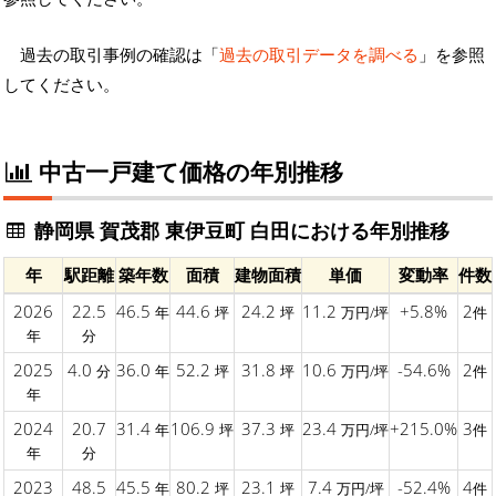
過去の取引事例の確認は「
過去の取引データを調べる
」を参照
してください。
中古一戸建て価格の年別推移
静岡県 賀茂郡 東伊豆町 白田における年別推移
年
駅距離
築年数
面積
建物面積
単価
変動率
件数
2026
22.5
46.5
44.6
24.2
11.2
+5.8%
2
年
坪
坪
万円/坪
件
年
分
2025
4.0
36.0
52.2
31.8
10.6
-54.6%
2
分
年
坪
坪
万円/坪
件
年
2024
20.7
31.4
106.9
37.3
23.4
+215.0%
3
年
坪
坪
万円/坪
件
年
分
2023
48.5
45.5
80.2
23.1
7.4
-52.4%
4
年
坪
坪
万円/坪
件