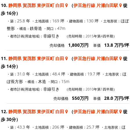
10.
静岡県 賀茂郡 東伊豆町 白田
（
伊豆急行線 片瀬白田駅
徒
歩 16分）
25.8 年
169 坪
130 坪
ほぼ
・築：
・土地面積：
・建物面積：
・土地形状：
整形
鉄骨造
47m
・構造：
・間口：
非線引き
・都市計画(用途地域)：
（売却時期：2015年第4四半期）
1,800万円
13.8 万円/坪
売却価格
単価
11.
静岡県 賀茂郡 東伊豆町 白田
（
伊豆急行線 片瀬白田駅
徒
歩 14分）
31.0 年
48.4 坪
19.7 坪
ほ
・築：
・土地面積：
・建物面積：
・土地形状：
ぼ長方形
木造
15m
・構造：
・間口：
非線引き
・都市計画(用途地域)：
（売却時期：2010年第1四半期）
550万円
28.0 万円/坪
売却価格
単価
12.
静岡県 賀茂郡 東伊豆町 白田
（
伊豆急行線 片瀬白田駅
徒
歩 30分）
43.3 年
206 坪
25.7 坪
ほ
・築：
・土地面積：
・建物面積：
・土地形状：