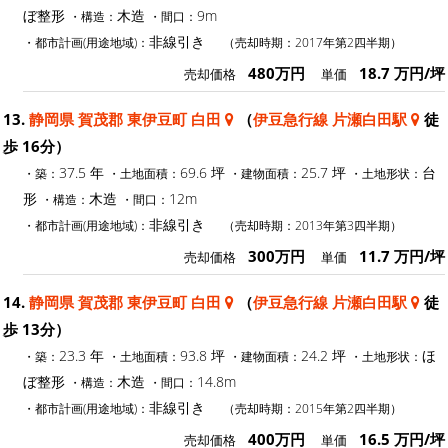
ぼ整形
木造
9m
・構造：
・間口：
非線引き
・都市計画(用途地域)：
（売却時期：2017年第2四半期）
480万円
18.7 万円/坪
売却価格
単価
13.
静岡県 賀茂郡 東伊豆町 白田
（
伊豆急行線 片瀬白田駅
徒
歩 16分）
37.5 年
69.6 坪
25.7 坪
台
・築：
・土地面積：
・建物面積：
・土地形状：
形
木造
12m
・構造：
・間口：
非線引き
・都市計画(用途地域)：
（売却時期：2013年第3四半期）
300万円
11.7 万円/坪
売却価格
単価
14.
静岡県 賀茂郡 東伊豆町 白田
（
伊豆急行線 片瀬白田駅
徒
歩 13分）
23.3 年
93.8 坪
24.2 坪
ほ
・築：
・土地面積：
・建物面積：
・土地形状：
ぼ整形
木造
14.8m
・構造：
・間口：
非線引き
・都市計画(用途地域)：
（売却時期：2015年第2四半期）
400万円
16.5 万円/坪
売却価格
単価