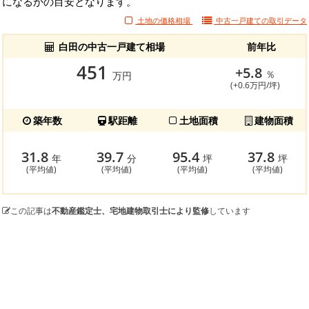
になるかの目安となります。
土地の価格相場
中古一戸建ての
取引データ
白田の中古一戸建て相場
前年比
451
+5.8
％
万円
(+0.6万円/坪)
築年数
駅距離
土地面積
建物面積
31.8
39.7
95.4
37.8
年
分
坪
坪
(平均値)
(平均値)
(平均値)
(平均値)
この記事は
不動産鑑定士、宅地建物取引士により監修
しています