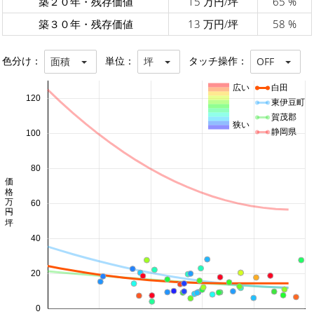
築２０年・残存価値
15 万円/坪
65 %
築３０年・残存価値
13 万円/坪
58 %
色分け：
単位：
タッチ操作：
面積
坪
OFF
広い
白田
120
東伊豆町
賀茂郡
狭い
静岡県
100
80
価格 万円/坪
60
40
20
0