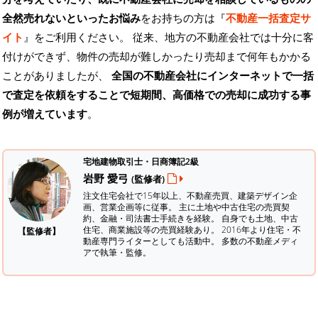
全然売れないといったお悩み
をお持ちの方は『
不動産一括査定サ
イト
』をご利用ください。 従来、地方の不動産会社では十分に客
付けができず、物件の売却が難しかったり売却まで何年もかかる
ことがありましたが、
全国の不動産会社にインターネットで一括
で査定を依頼をすることで短期間、高価格での売却に成功する事
例が増えています
。
宅地建物取引士・日商簿記2級
岩野 愛弓
(監修者)
注文住宅会社で15年以上、不動産売買、建築デザイン企
画、営業企画等に従事。 主に土地や中古住宅の売買契
約、金融・司法書士手続きを経験。
自身でも土地、中古
住宅、商業施設等の売買経験あり。 2016年より住宅・不
【監修者】
動産専門ライターとしても活動中。 多数の不動産メディ
アで執筆・監修。