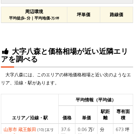
周辺環境
坪単価
路線価
平均徒歩- 分 | 平均地価-
万/坪
大字八森と価格相場が近い近隣エリ
アを調べる
大字八森には、このエリアの林地価格相場と近い次のようなエ
リア、沿線・駅があります。
平均情報（平均値）
駅距
専有面
エリア／沿線・駅
価格
単価
離
積
山形市
蔵王飯田
37.6
0.06 万/
分
673 坪
(10) [エリ