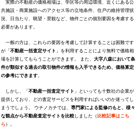
実際の不動産の価格相場は、学区等の周辺環境、近くにある公
共施設・商業施設へのアクセス等の立地条件、住戸の維持管理状
況、日当たり、眺望・景観など、物件ごとの個別要因を考慮する
必要があります。
一般の方は、これらの要因を考慮して計算することは困難です
が「
不動産一括査定サイト
」を利用することにより無料で価格相
場を計算してもらうことができます。 また、
大字八森において条
件が類似する過去の取引物件の情報も入手できるため、価格算定
の参考にできます
。
しかし、「
不動産一括査定サイト
」といっても十数社の企業が
提供しており、どの査定サービスを利用すればいいのか迷ってし
まうでしょう。 ウチノカチでは、
専門家による監修のもと、様々
な観点から不動産査定サイトを比較
しました（
比較記事はこち
ら
）。