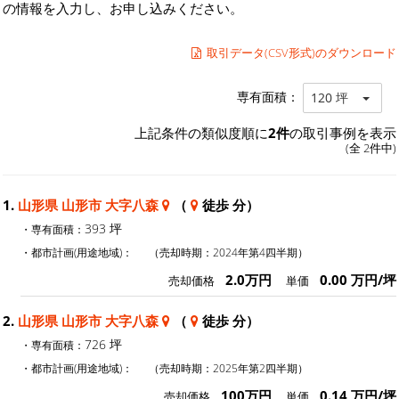
の情報を入力し、お申し込みください。
取引データ(CSV形式)のダウンロード
専有面積：
120 坪
上記条件の類似度順に
2件
の取引事例を表示
(全 2件中)
1.
山形県 山形市 大字八森
（
徒歩 分）
393 坪
・専有面積：
・都市計画(用途地域)：
（売却時期：2024年第4四半期）
2.0万円
0.00 万円/坪
売却価格
単価
2.
山形県 山形市 大字八森
（
徒歩 分）
726 坪
・専有面積：
・都市計画(用途地域)：
（売却時期：2025年第2四半期）
100万円
0.14 万円/坪
売却価格
単価