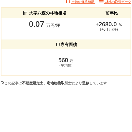
土地の価格相場
林地の
取引データ
大字八森の林地相場
前年比
0.07
+2680.0
％
万円/坪
(+0.1万/坪)
専有面積
560
坪
(平均値)
この記事は
不動産鑑定士、宅地建物取引士により監修
しています