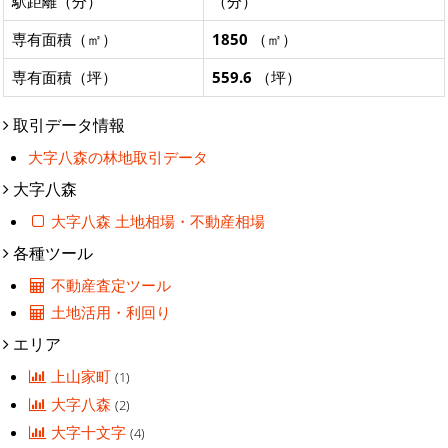
駅距離（分）
（分）
専有面積（㎡）
1850
（㎡）
専有面積（坪）
559.6
（坪）
取引データ情報
大字八森の林地取引データ
大字八森
大字八森 土地相場・不動産相場
各種ツール
不動産査定ツール
土地活用・利回り
エリア
上山家町
(1)
大字八森
(2)
大字十文字
(4)