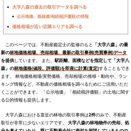
大字八森の過去の取引データを調べる
公示地価、路線価(相続税評価額)の情報
価格相場が近い近隣エリアを調べる
このページでは、不動産鑑定士の監修のもと
「大字八森」の最
新の
林地価格相場、売却相場、最新の取引事例(売買事例)データ
を提供
しています。 また、
駅距離、面積などを指定して「大字八
森」の
林地価格(値段、評価額)を即座に計算(査定)
することもでき
ます。 林地価格相場(実勢価格、売却相場)の推移・動向や、ラン
キング情報など、不動産の価格相場を調べるためにご活用いただ
くことができます。
「公示地価」「相続税評価額」の土地に関す
る公的情報も提供します。
大字八森における直近の林地の取引事例は
2件
のみで、不動産
取引が非常に少ないエリアです。
大字八森の林地物件の売却、処
分を考えていたり、既に不動産会社に売却を相談しているものの