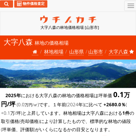
物件価格査定
To
na
大字八森の林地価格相場 [山形市]
大字八森
林地の価格相場
林地相場
山形県
山形市
大字八森
0.1
万
2025年
における大字八森の林地の価格相場は坪単価
円/坪
(0.0
)です。１年前(2024年)に比べて
+2680.0％
(
万円/㎡
+0.1万/坪)と上昇しています。林地相場は大字八森における
1件
の
取引価格(売却価格)により計算したもので、標準的な林地の値段
(坪単価、評価額)がいくらになるかの目安となります。