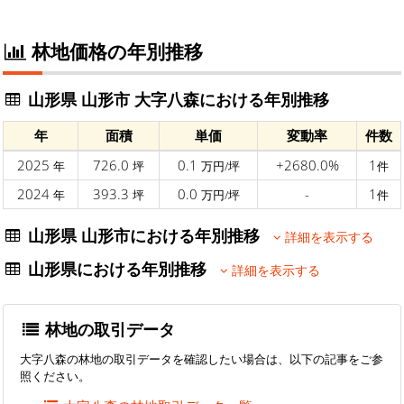
林地価格の年別推移
山形県 山形市 大字八森における年別推移
年
面積
単価
変動率
件数
2025
726.0
0.1
+2680.0%
1
年
坪
万円/坪
件
2024
393.3
0.0
-
1
年
坪
万円/坪
件
山形県 山形市における年別推移
詳細を表示する
山形県における年別推移
詳細を表示する
林地の取引データ
大字八森の林地の取引データを確認したい場合は、以下の記事をご参
照ください。