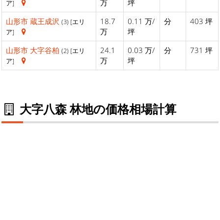
万
坪
ア]
山形市
蔵王成沢
18.7
0.11 万/
分
403 坪
(3) [エリ
万
坪
ア]
山形市
大字谷柏
24.1
0.03 万/
分
731 坪
(2) [エリ
万
坪
ア]
大字八森 林地の価格相場計算