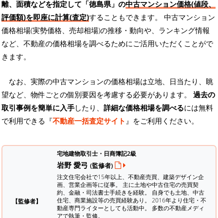
離、面積などを指定して「徳島県」の
中古マンション価格(値段、
評価額)を即座に計算(査定)
することもできます。 中古マンション
価格相場(実勢価格、売却相場)の推移・動向や、ランキング情報
など、不動産の価格相場を調べるためにご活用いただくことがで
きます。
なお、実際の中古マンションの価格相場は立地、日当たり、眺
望など、物件ごとの個別要因を考慮する必要があります。
過去の
取引事例を簡単に入手
したり、
詳細な価格相場を調べる
には無料
で利用できる『
不動産一括査定サイト
』をご利用ください。
宅地建物取引士・日商簿記2級
岩野 愛弓
(監修者)
注文住宅会社で15年以上、不動産売買、建築デザイン企
画、営業企画等に従事。 主に土地や中古住宅の売買契
約、金融・司法書士手続きを経験。
自身でも土地、中古
住宅、商業施設等の売買経験あり。 2016年より住宅・不
【監修者】
動産専門ライターとしても活動中。 多数の不動産メディ
アで執筆・監修。