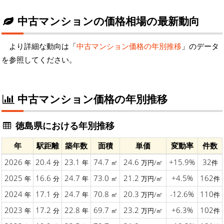
中古マンションの価格相場の最新動向
より詳細な動向は「
中古マンション価格の年別推移
」のデータ
を参照してください。
中古マンション価格の年別推移
徳島県における年別推移
年
駅距離
築年数
面積
単価
変動率
件数
2026
20.4
23.1
74.7
24.6
+15.9%
32
年
分
年
㎡
万円/㎡
件
2025
16.6
24.7
73.0
21.2
+4.5%
162
年
分
年
㎡
万円/㎡
件
2024
17.1
24.7
70.8
20.3
-12.6%
110
年
分
年
㎡
万円/㎡
件
2023
17.2
22.8
69.7
23.2
+6.3%
102
年
分
年
㎡
万円/㎡
件