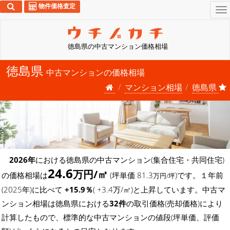
物件価格査定
To
na
徳島県の中古マンション価格相場
徳島県
中古マンションの価格相場
マンション相場
徳島県
2026年
における徳島県の中古マンション(集合住宅・共同住宅)
24.6
万円/㎡
の価格相場は
(坪単価 81.3
)です。１年前
万円/坪
(2025年)に比べて
+15.9％
( +3.4万/㎡)と上昇しています。中古マ
ンション相場は徳島県における
32件
の取引価格(売却価格)により
計算したもので、標準的な中古マンションの値段(坪単価、評価