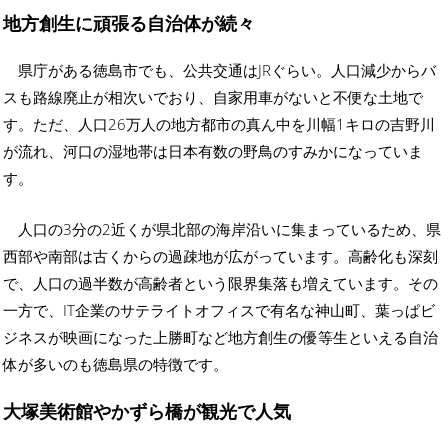
地方創生に頑張る自治体が続々
県庁がある徳島市でも、公共交通はJRぐらい。人口減少からバ
スも路線廃止が相次いでおり、自家用車がないと不便な土地で
す。ただ、人口26万人の地方都市の真ん中を川幅1キロの吉野川
が流れ、河口の湿地帯は日本有数の野鳥のすみかになっていま
す。
人口の3分の2近くが県北部の海岸沿いに集まっているため、県
西部や南部は古くからの過疎地が広がっています。高齢化も深刻
で、人口の過半数が高齢者という限界集落も増えています。その
一方で、IT企業のサテライトオフィスで有名な神山町、葉っぱビ
ジネスが映画になった上勝町など地方創生の優等生といえる自治
体が多いのも徳島県の特徴です。
大塚美術館やかずら橋が観光で人気