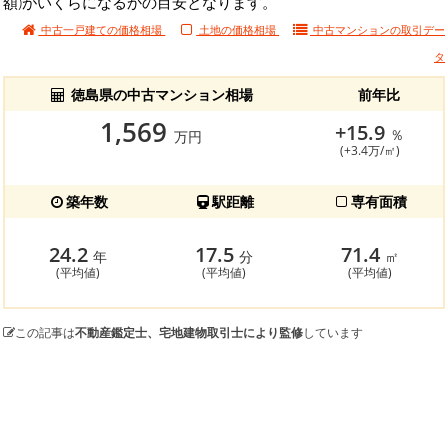
額)がいくらになるかの目安となります。
中古一戸建ての価格相場
土地の価格相場
中古マンションの
取引デー
タ
徳島県の中古マンション相場
前年比
1,569
+15.9
％
万円
(+3.4万/㎡)
築年数
駅距離
専有面積
24.2
17.5
71.4
年
分
㎡
(平均値)
(平均値)
(平均値)
この記事は
不動産鑑定士、宅地建物取引士により監修
しています