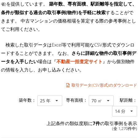
を提供しています。
築年数、専有面積、駅距離等を指定して、
省)
条件が類似する過去の取引事例(物件)を手軽に検索
することがで
きます。 中古マンションの価格相場を算定する際の参考事例とし
てご利用ください。
検索した取引データはExcel等で利用可能なCSV形式でダウンロ
ードすることができます。 なお、
さらに詳細な物件の取引事例デ
ータを入手したい
場合は『
不動産一括査定サイト
』から個別物件
の情報を入力し、お申し込みください。
取引データ(CSV形式)のダウンロード
築年数：
専有面積：
駅距離：
25 年
70 ㎡
14 分
上記条件の類似度順に
7件
の取引事例を表示
(全 1,270件中)