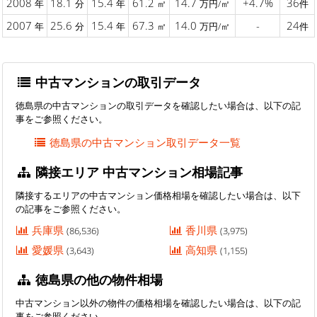
2008
18.1
15.4
61.2
14.7
+4.7%
36
年
分
年
㎡
万円/㎡
件
2007
25.6
15.4
67.3
14.0
-
24
年
分
年
㎡
万円/㎡
件
中古マンションの取引データ
徳島県の中古マンションの取引データを確認したい場合は、以下の記
事をご参照ください。
徳島県の中古マンション取引データ一覧
隣接エリア 中古マンション相場記事
隣接するエリアの中古マンション価格相場を確認したい場合は、以下
の記事をご参照ください。
兵庫県
香川県
(86,536)
(3,975)
愛媛県
高知県
(3,643)
(1,155)
徳島県の他の物件相場
中古マンション以外の物件の価格相場を確認したい場合は、以下の記
事をご参照ください。