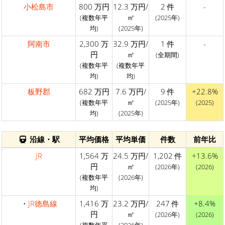
小松島市
800 万円
12.3 万円/
2 件
-
㎡
(複数年平
(2025年)
均)
(2025年)
阿南市
2,300 万
32.9 万円/
1 件
-
円
㎡
(全期間)
(複数年平
(複数年平
均)
均)
板野郡
682 万円
7.6 万円/
9 件
+22.8%
㎡
(複数年平
(2025年)
(2025)
均)
(2025年)
沿線・駅
平均価格
平均単価
件数
前年比
JR
1,564 万
24.5 万円/
1,202 件
+13.6%
円
㎡
(2026年)
(2026)
(複数年平
(2026年)
均)
・
JR徳島線
1,416 万
23.2 万円/
247 件
+8.4%
円
㎡
(2026年)
(2026)
(複数年平
(2026年)