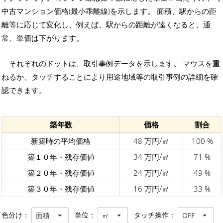
中古マンション価格(最小乖離線)を示します。 面積、駅からの距
離等に応じて変化し、例えば、駅からの距離が遠くなると、通
常、単価は下がります。
それぞれのドットは、取引事例データを示します。 マウスを重
ねるか、タッチすることにより用途地域等の取引事例の詳細を確
認できます。
築年数
価格
割合
新築時の平均価格
48 万円/㎡
100 %
築１０年・残存価値
34 万円/㎡
71 %
築２０年・残存価値
24 万円/㎡
49 %
築３０年・残存価値
16 万円/㎡
33 %
色分け：
単位：
タッチ操作：
面積
㎡
OFF