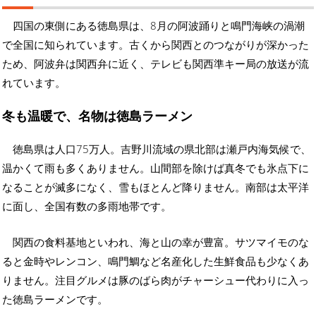
四国の東側にある徳島県は、8月の阿波踊りと鳴門海峡の渦潮
で全国に知られています。古くから関西とのつながりが深かった
ため、阿波弁は関西弁に近く、テレビも関西準キー局の放送が流
れています。
冬も温暖で、名物は徳島ラーメン
徳島県は人口75万人。吉野川流域の県北部は瀬戸内海気候で、
温かくて雨も多くありません。山間部を除けば真冬でも氷点下に
なることが滅多になく、雪もほとんど降りません。南部は太平洋
に面し、全国有数の多雨地帯です。
関西の食料基地といわれ、海と山の幸が豊富。サツマイモのな
ると金時やレンコン、鳴門鯛など名産化した生鮮食品も少なくあ
りません。注目グルメは豚のばら肉がチャーシュー代わりに入っ
た徳島ラーメンです。