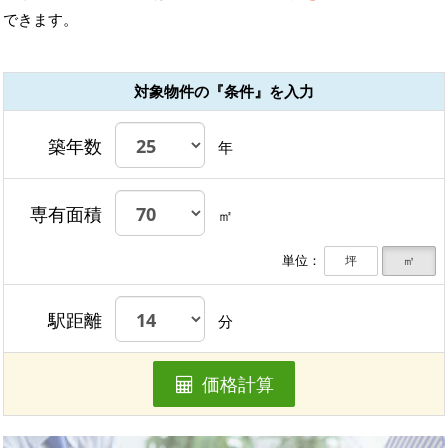
できます。
対象物件の『条件』を入力
築年数
年
専有面積
㎡
単位：
坪
㎡
駅距離
分
価格計算