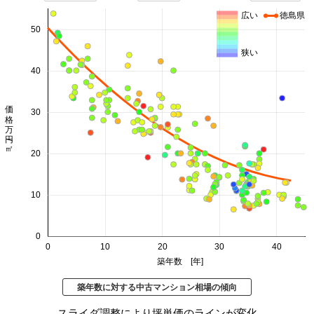
広い
徳島県
50
狭い
40
価格 万円/㎡
30
20
10
0
0
10
20
30
40
築年数 [年]
築年数に対する中古マンション相場の傾向
スライダ調整により坪単価のラインが変化