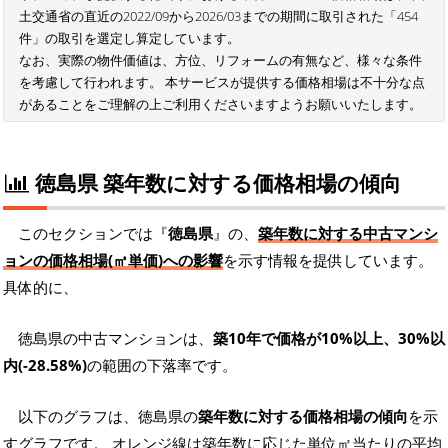
土交通省の直近の2022/09から2026/03までの期間に取引された「454
件」の取引を選定し算定しています。
なお、実際の物件価値は、方位、リフォームの有無など、様々な条件
を考慮して行われます。 本サービスが提供する価格相場は不十分な点
があることをご理解の上ご利用くださいますようお願いいたします。
徳島県 築年数に対する価格相場の傾向
このセクションでは『
徳島県
』の、
築年数に対する中古マンシ
ョンの価格相場(㎡単価)への影響
を示す情報を提供しています。
具体的に、
徳島県の中古マンションは、
築10年で価格が10%以上、30%以
内(-28.58%)
の範囲の下落率です。
以下のグラフは、徳島県の
築年数に対する価格相場の傾向
を示
すグラフです。 オレンジ線は築年数に応じた単位㎡当たりの平均