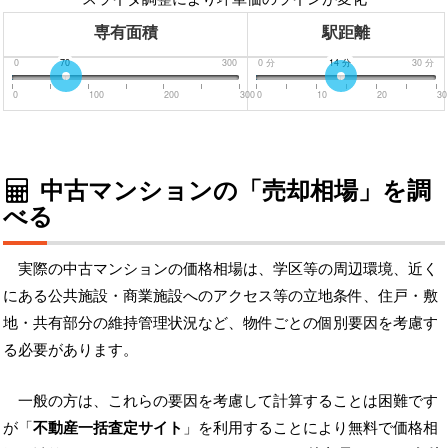
専有面積
駅距離
0
70
300
0
分
14
分
30
分
0
100
200
300
0
10
20
30
中古マンションの「売却相場」を調
べる
実際の中古マンションの価格相場は、学区等の周辺環境、近く
にある公共施設・商業施設へのアクセス等の立地条件、住戸・敷
地・共有部分の維持管理状況など、物件ごとの個別要因を考慮す
る必要があります。
一般の方は、これらの要因を考慮して計算することは困難です
が「
不動産一括査定サイト
」を利用することにより無料で価格相