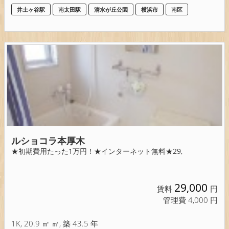
井土ヶ谷駅
南太田駅
清水が丘公園
横浜市
南区
ルショコラ本厚木
★初期費用たった1万円！★インターネット無料★29,
29,000
賃料
円
管理費 4,000 円
1K, 20.9 ㎡ ㎡, 築 43.5 年