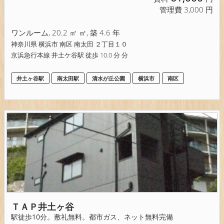
管理費 3,000 円
ワンルーム, 20.2 ㎡ ㎡, 築 4.6 年
神奈川県 横浜市 南区 南太田 ２丁目１０
京浜急行本線 井土ケ谷駅 徒歩 10.0 分 分
井土ヶ谷駅
南太田駅
清水が丘公園
横浜市
南区
ＴＡＰ井土ヶ谷
駅徒歩10分。敷礼無料。都市ガス、ネット無料完備