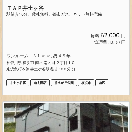
ＴＡＰ井土ヶ谷
駅徒歩10分。敷礼無料。都市ガス、ネット無料完備
62,000
賃料
円
管理費 3,000 円
ワンルーム, 18.1 ㎡ ㎡, 築 4.5 年
神奈川県 横浜市 南区 南太田 ２丁目１０
京浜急行本線 井土ケ谷駅 徒歩 10.0 分 分
井土ヶ谷駅
南太田駅
清水が丘公園
横浜市
南区