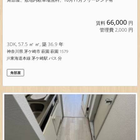
角部屋、敷地内駐車場無料、10月11月フリーレント有
66,000
賃料
円
管理費 2,000 円
3DK, 57.5 ㎡ ㎡, 築 36.9 年
神奈川県 茅ケ崎市 萩園 萩園 1579
JR東海道本線 茅ケ崎駅 バス 分
角部屋