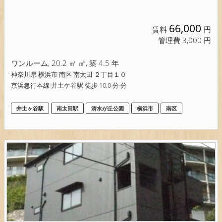
66,000
賃料
円
管理費 3,000 円
ワンルーム, 20.2 ㎡ ㎡, 築 4.5 年
神奈川県 横浜市 南区 南太田 ２丁目１０
京浜急行本線 井土ケ谷駅 徒歩 10.0 分 分
井土ヶ谷駅
南太田駅
清水が丘公園
横浜市
南区