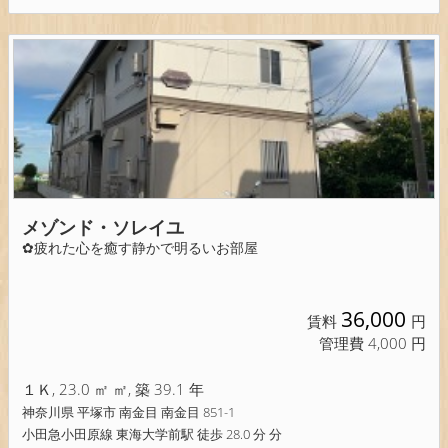
メゾンド・ソレイユ
✿疲れた心を癒す静かで明るいお部屋
36,000
賃料
円
管理費 4,000 円
１Ｋ, 23.0 ㎡ ㎡, 築 39.1 年
神奈川県 平塚市 南金目 南金目 851-1
小田急小田原線 東海大学前駅 徒歩 28.0 分 分