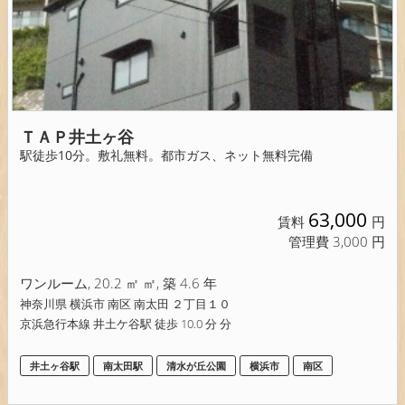
ＴＡＰ井土ヶ谷
駅徒歩10分。敷礼無料。都市ガス、ネット無料完備
63,000
賃料
円
管理費 3,000 円
ワンルーム, 20.2 ㎡ ㎡, 築 4.6 年
神奈川県 横浜市 南区 南太田 ２丁目１０
京浜急行本線 井土ケ谷駅 徒歩 10.0 分 分
井土ヶ谷駅
南太田駅
清水が丘公園
横浜市
南区