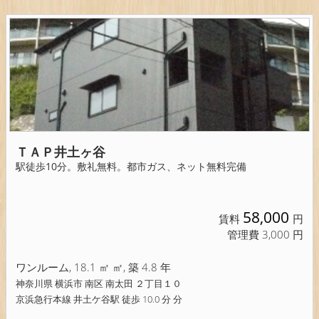
ＴＡＰ井土ヶ谷
駅徒歩10分。敷礼無料。都市ガス、ネット無料完備
58,000
賃料
円
管理費 3,000 円
ワンルーム, 18.1 ㎡ ㎡, 築 4.8 年
神奈川県 横浜市 南区 南太田 ２丁目１０
京浜急行本線 井土ケ谷駅 徒歩 10.0 分 分