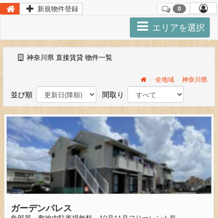
新規物件登録
0
Toggle
エリアを選択
navigation
神奈川県 直接賃貸 物件一覧
全地域
神奈川県
並び順
間取り
ガーデンパレス