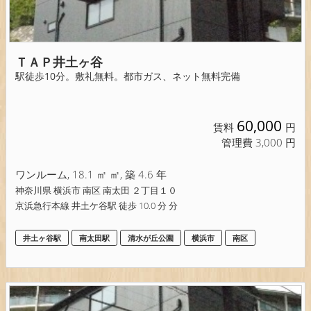
ＴＡＰ井土ヶ谷
駅徒歩10分。敷礼無料。都市ガス、ネット無料完備
60,000
賃料
円
管理費 3,000 円
ワンルーム, 18.1 ㎡ ㎡, 築 4.6 年
神奈川県 横浜市 南区 南太田 ２丁目１０
京浜急行本線 井土ケ谷駅 徒歩 10.0 分 分
井土ヶ谷駅
南太田駅
清水が丘公園
横浜市
南区