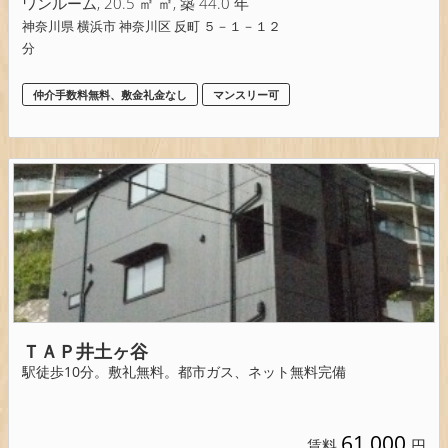
ワンルーム, 20.5 ㎡ ㎡, 築 44.0 年
神奈川県 横浜市 神奈川区 反町 ５－１－１２
分
仲介手数料無料、敷金礼金なし
マンスリー可
ＴＡＰ井土ヶ谷
駅徒歩10分。敷礼無料。都市ガス、ネット無料完備
61,000
賃料
円