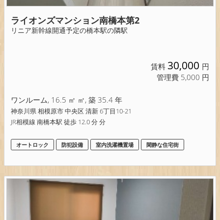
ライオンズマンション南橋本第2
リニア新幹線開通予定の橋本駅の隣駅
30,000
賃料
円
管理費 5,000 円
ワンルーム, 16.5 ㎡ ㎡, 築 35.4 年
神奈川県 相模原市 中央区 清新 6丁目10-21
JR相模線 南橋本駅 徒歩 12.0 分 分
オートロック
防犯設備
室内洗濯機置場
閑静な住宅街