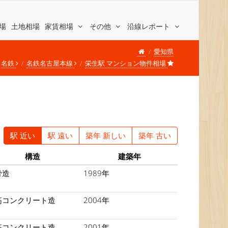
場
土地相場
家賃相場
その他
沿線レポート
愛知県
名鉄
名鉄名古屋本線
栄生駅 マンション物件相場
駅 近い
駅 遠い
築年 新しい
築年 古い
構造
建築年
骨造
1989年
筋コンクリート造
2004年
筋コンクリート造
2001年