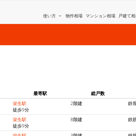
使い方
物件相場
マンション相場
戸建て相
最寄駅
総戸数
栄生駅
2階建
鉄
徒歩9分
栄生駅
8階建
鉄
徒歩9分
栄生駅
3階建
鉄