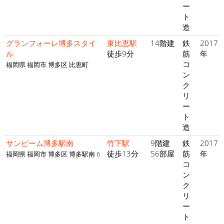
ー
ト
造
グランフォーレ博多スタイ
東比恵駅
14階建
鉄
2017
ル
徒歩9分
筋
年
コ
福岡県 福岡市 博多区 比恵町
ン
ク
リ
ー
ト
造
サンビーム博多駅南
竹下駅
9階建
鉄
2017
徒歩13分
56部屋
筋
年
福岡県 福岡市 博多区 博多駅南 6
コ
ン
ク
リ
ー
ト