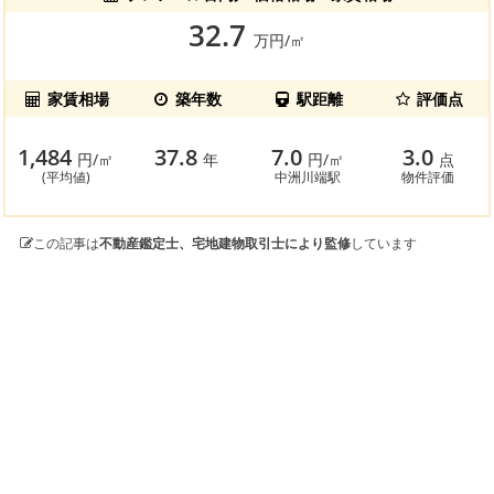
32.7
万円/㎡
家賃相場
築年数
駅距離
評価点
1,484
37.8
7.0
3.0
円/㎡
年
円/㎡
点
(平均値)
中洲川端駅
物件評価
この記事は
不動産鑑定士、宅地建物取引士により監修
しています