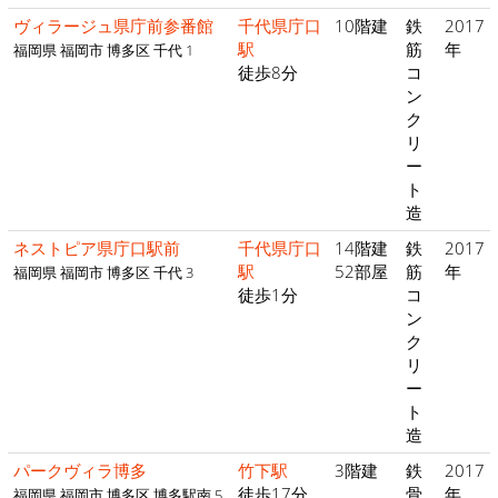
ヴィラージュ県庁前参番館
千代県庁口
10階建
鉄
2017
駅
筋
年
福岡県 福岡市 博多区 千代 1
徒歩8分
コ
ン
ク
リ
ー
ト
造
ネストピア県庁口駅前
千代県庁口
14階建
鉄
2017
駅
52部屋
筋
年
福岡県 福岡市 博多区 千代 3
徒歩1分
コ
ン
ク
リ
ー
ト
造
パークヴィラ博多
竹下駅
3階建
鉄
2017
徒歩17分
骨
年
福岡県 福岡市 博多区 博多駅南 5