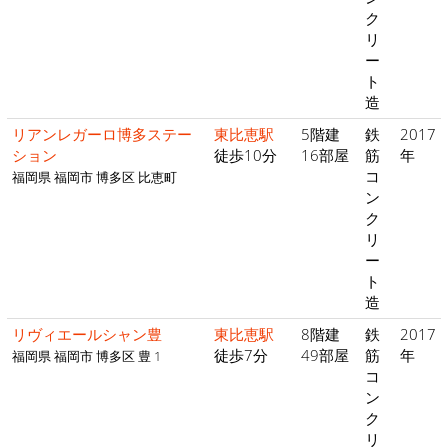
ク
リ
ー
ト
造
リアンレガーロ博多ステー
東比恵駅
5階建
鉄
2017
ション
徒歩10分
16部屋
筋
年
コ
福岡県 福岡市 博多区 比恵町
ン
ク
リ
ー
ト
造
リヴィエールシャン豊
東比恵駅
8階建
鉄
2017
徒歩7分
49部屋
筋
年
福岡県 福岡市 博多区 豊 1
コ
ン
ク
リ