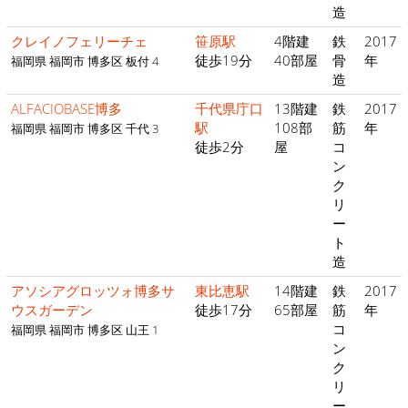
造
クレイノフェリーチェ
笹原駅
4階建
鉄
2017
徒歩19分
40部屋
骨
年
福岡県 福岡市 博多区 板付 4
造
ALFACIOBASE博多
千代県庁口
13階建
鉄
2017
駅
108部
筋
年
福岡県 福岡市 博多区 千代 3
徒歩2分
屋
コ
ン
ク
リ
ー
ト
造
アソシアグロッツォ博多サ
東比恵駅
14階建
鉄
2017
ウスガーデン
徒歩17分
65部屋
筋
年
コ
福岡県 福岡市 博多区 山王 1
ン
ク
リ
ー