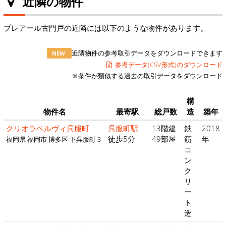
近隣の物件
プレアール古門戸の近隣には以下のような物件があります。
近隣物件の参考取引データをダウンロードできます
NEW
参考データ(CSV形式)のダウンロード
※条件が類似する過去の取引データをダウンロード
構
物件名
最寄駅
総戸数
造
築年
クリオラベルヴィ呉服町
呉服町駅
13階建
鉄
2018
徒歩5分
49部屋
筋
年
福岡県 福岡市 博多区 下呉服町 3
コ
ン
ク
リ
ー
ト
造