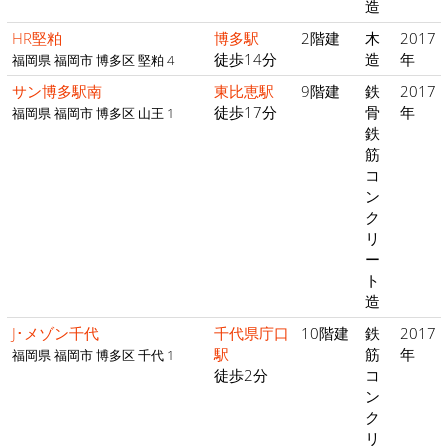
造
HR堅粕
博多駅
2階建
木
2017
徒歩14分
造
年
福岡県 福岡市 博多区 堅粕 4
サン博多駅南
東比恵駅
9階建
鉄
2017
徒歩17分
骨
年
福岡県 福岡市 博多区 山王 1
鉄
筋
コ
ン
ク
リ
ー
ト
造
J･メゾン千代
千代県庁口
10階建
鉄
2017
駅
筋
年
福岡県 福岡市 博多区 千代 1
徒歩2分
コ
ン
ク
リ