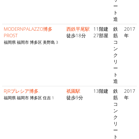
ー
ト
造
MODERNPALAZZO博多
西鉄平尾駅
11階建
鉄
2017
PROST
徒歩18分
27部屋
筋
年
コ
福岡県 福岡市 博多区 美野島 3
ン
ク
リ
ー
ト
造
RJRプレシア博多.
祇園駅
13階建
鉄
2017
徒歩9分
筋
年
福岡県 福岡市 博多区 住吉 1
コ
ン
ク
リ
ー
ト