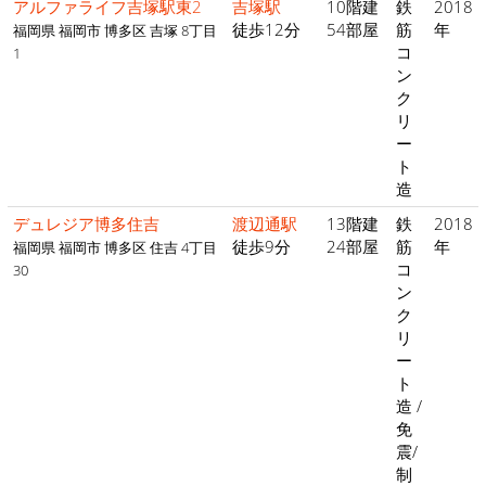
アルファライフ吉塚駅東2
吉塚駅
10階建
鉄
2018
徒歩12分
54部屋
筋
年
福岡県 福岡市 博多区 吉塚 8丁目
コ
1
ン
ク
リ
ー
ト
造
デュレジア博多住吉
渡辺通駅
13階建
鉄
2018
徒歩9分
24部屋
筋
年
福岡県 福岡市 博多区 住吉 4丁目
コ
30
ン
ク
リ
ー
ト
造 /
免
震/
制