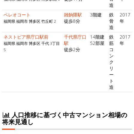
造
ベレオコート
雑餉隈駅
3階建
鉄
2017
徒歩8分
骨
年
福岡県 福岡市 博多区 竹丘町 2
造
ネストピア県庁口駅前
千代県庁口
14階建
鉄
2017
駅
52部屋
筋
年
福岡県 福岡市 博多区 千代 3丁目
徒歩2分
コ
5
ン
ク
リ
ー
ト
造
人口推移に基づく中古マンション相場の
将来見通し