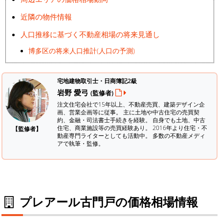
近隣の物件情報
人口推移に基づく不動産相場の将来見通し
博多区の将来人口推計(人口の予測)
宅地建物取引士・日商簿記2級
岩野 愛弓
(監修者)
注文住宅会社で15年以上、不動産売買、建築デザイン企
画、営業企画等に従事。 主に土地や中古住宅の売買契
約、金融・司法書士手続きを経験。
自身でも土地、中古
住宅、商業施設等の売買経験あり。 2016年より住宅・不
【監修者】
動産専門ライターとしても活動中。 多数の不動産メディ
アで執筆・監修。
プレアール古門戸の価格相場情報