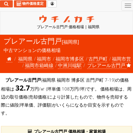
物件価格査定
To
na
プレアール古門戸 価格相場 | 福岡県
プレアール古門戸
[福岡県]
中古マンションの価格相場
福岡県
福岡市
福岡市博多区
古門戸町
福岡市営
福岡市箱崎線
中洲川端駅
プレアール古門戸
プレアール古門戸
(福岡県 福岡市 博多区 古門戸町 7-19)の価格
32.7
相場は
万円/㎡ (坪単価 108万円/坪)です。 価格相場は、周
辺の取引価格(売却価格)により計算したもので、物件を売却する
際に値段(坪単価、評価額)がいくらになるか目安を示すもので
す。
プレアール古門戸 価格相場・家賃相場