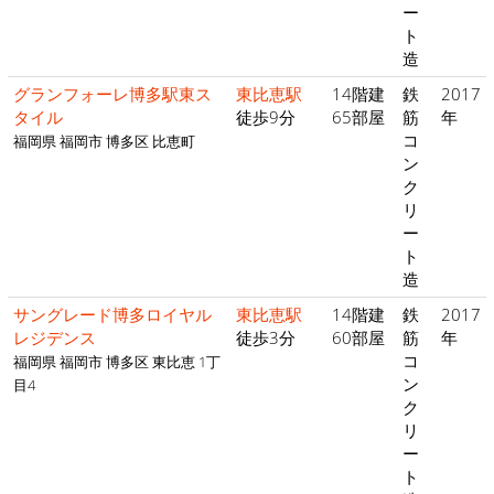
ー
ト
造
グランフォーレ博多駅東ス
東比恵駅
14階建
鉄
2017
タイル
徒歩9分
65部屋
筋
年
コ
福岡県 福岡市 博多区 比恵町
ン
ク
リ
ー
ト
造
サングレード博多ロイヤル
東比恵駅
14階建
鉄
2017
レジデンス
徒歩3分
60部屋
筋
年
コ
福岡県 福岡市 博多区 東比恵 1丁
ン
目4
ク
リ
ー
ト