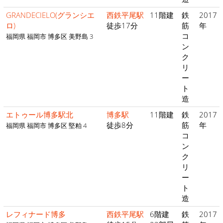
GRANDECIELO(グランシエ
西鉄平尾駅
11階建
鉄
2017
ロ)
徒歩17分
筋
年
コ
福岡県 福岡市 博多区 美野島 3
ン
ク
リ
ー
ト
造
エトゥール博多駅北
博多駅
11階建
鉄
2017
徒歩8分
筋
年
福岡県 福岡市 博多区 堅粕 4
コ
ン
ク
リ
ー
ト
造
レフィナード博多
西鉄平尾駅
6階建
鉄
2017