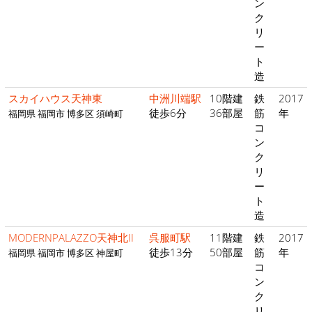
ン
ク
リ
ー
ト
造
スカイハウス天神東
中洲川端駅
10階建
鉄
2017
徒歩6分
36部屋
筋
年
福岡県 福岡市 博多区 須崎町
コ
ン
ク
リ
ー
ト
造
MODERNPALAZZO天神北II
呉服町駅
11階建
鉄
2017
徒歩13分
50部屋
筋
年
福岡県 福岡市 博多区 神屋町
コ
ン
ク
リ