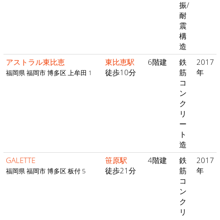
振/
耐
震
構
造
アストラル東比恵
東比恵駅
6階建
鉄
2017
徒歩10分
筋
年
福岡県 福岡市 博多区 上牟田 1
コ
ン
ク
リ
ー
ト
造
GALETTE
笹原駅
4階建
鉄
2017
徒歩21分
筋
年
福岡県 福岡市 博多区 板付 5
コ
ン
ク
リ