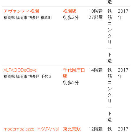
造
アヴァンティ祇園
祇園駅
10階建
鉄
2017
徒歩2分
27部屋
筋
年
福岡県 福岡市 博多区 祇園町
コ
ン
ク
リ
ー
ト
造
ALFACIODeCleve
千代県庁口
14階建
鉄
2017
駅
筋
年
福岡県 福岡市 博多区 千代 2
徒歩5分
コ
ン
ク
リ
ー
ト
造
modernpalazzoHAKATArivaI
東比恵駅
12階建
鉄
2017