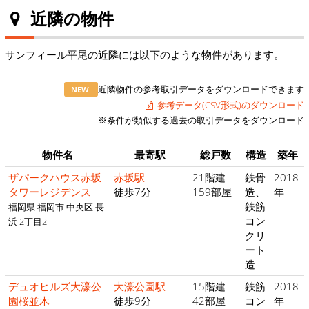
近隣の物件
サンフィール平尾の近隣には以下のような物件があります。
近隣物件の参考取引データをダウンロードできます
NEW
参考データ(CSV形式)のダウンロード
※条件が類似する過去の取引データをダウンロード
物件名
最寄駅
総戸数
構造
築年
ザパークハウス赤坂
赤坂駅
21階建
鉄骨
2018
タワーレジデンス
徒歩7分
159部屋
造、
年
鉄筋
福岡県 福岡市 中央区 長
コン
浜 2丁目2
クリ
ート
造
デュオヒルズ大濠公
大濠公園駅
15階建
鉄筋
2018
園桜並木
徒歩9分
42部屋
コン
年