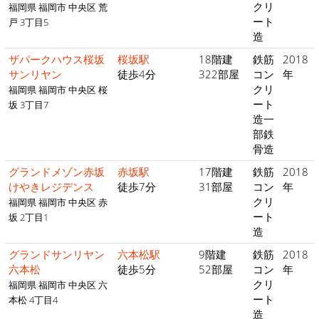
クリ
福岡県 福岡市 中央区 荒
ート
戸 3丁目5
造
ザパークハウス桜坂
桜坂駅
18階建
鉄筋
2018
サンリヤン
徒歩4分
322部屋
コン
年
クリ
福岡県 福岡市 中央区 桜
ート
坂 3丁目7
造一
部鉄
骨造
グランドメゾン赤坂
赤坂駅
17階建
鉄筋
2018
けやきレジデンス
徒歩7分
31部屋
コン
年
クリ
福岡県 福岡市 中央区 赤
ート
坂 2丁目1
造
グランドサンリヤン
六本松駅
9階建
鉄筋
2018
六本松
徒歩5分
52部屋
コン
年
クリ
福岡県 福岡市 中央区 六
ート
本松 4丁目4
造