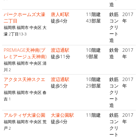
造
パークホームズ大濠
唐人町駅
11階建
鉄筋
2017
二丁目
徒歩4分
43部屋
コン
年
クリ
福岡県 福岡市 中央区 大
ート
濠 2丁目13-3
造
PREMIAGE天神南(プ
渡辺通駅
10階建
鉄骨
2017
レミアージュ天神南)
徒歩11分
9部屋
造
年
福岡県 福岡市 中央区 清
川 2
アクタス天神スクエ
渡辺通駅
10階建
鉄筋
2017
ア
徒歩5分
29部屋
コン
年
クリ
福岡県 福岡市 中央区 春
ート
吉 1
造
アルティザ大濠公園
大濠公園駅
11階建
鉄筋
2017
徒歩4分
コン
年
福岡県 福岡市 中央区 荒
クリ
戸 2
ート