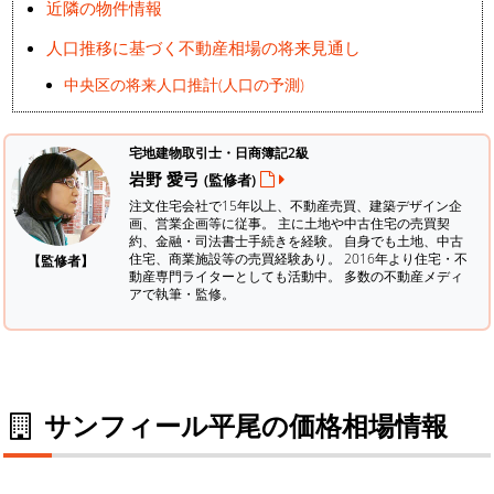
近隣の物件情報
人口推移に基づく不動産相場の将来見通し
中央区の将来人口推計(人口の予測)
宅地建物取引士・日商簿記2級
岩野 愛弓
(監修者)
注文住宅会社で15年以上、不動産売買、建築デザイン企
画、営業企画等に従事。 主に土地や中古住宅の売買契
約、金融・司法書士手続きを経験。
自身でも土地、中古
住宅、商業施設等の売買経験あり。 2016年より住宅・不
【監修者】
動産専門ライターとしても活動中。 多数の不動産メディ
アで執筆・監修。
サンフィール平尾の価格相場情報