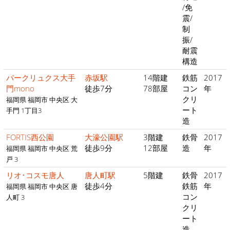
/免
震/
制
振/
耐震
構造
パークリュクス大手
赤坂駅
14階建
鉄筋
2017
門mono
徒歩7分
78部屋
コン
年
クリ
福岡県 福岡市 中央区 大
ート
手門 1丁目3
造
FORTIS西公園
大濠公園駅
3階建
鉄骨
2017
徒歩9分
12部屋
造
年
福岡県 福岡市 中央区 荒
戸 3
リオ･コスモ唐人
唐人町駅
5階建
鉄骨
2017
徒歩4分
鉄筋
年
福岡県 福岡市 中央区 唐
コン
人町 3
クリ
ート
造