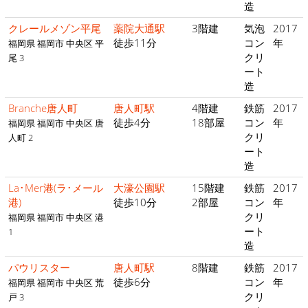
造
クレールメゾン平尾
薬院大通駅
3階建
気泡
2017
徒歩11分
コン
年
福岡県 福岡市 中央区 平
クリ
尾 3
ート
造
Branche唐人町
唐人町駅
4階建
鉄筋
2017
徒歩4分
18部屋
コン
年
福岡県 福岡市 中央区 唐
クリ
人町 2
ート
造
La･Mer港(ラ･メール
大濠公園駅
15階建
鉄筋
2017
港)
徒歩10分
2部屋
コン
年
クリ
福岡県 福岡市 中央区 港
ート
1
造
パウリスター
唐人町駅
8階建
鉄筋
2017
徒歩6分
コン
年
福岡県 福岡市 中央区 荒
クリ
戸 3