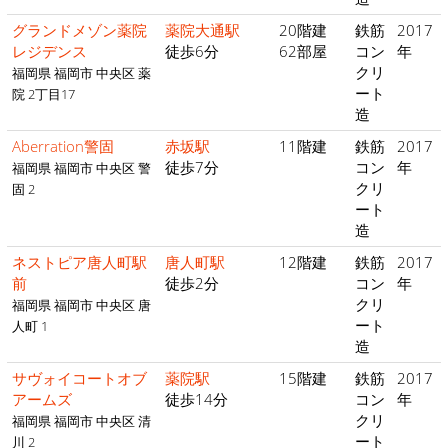
グランドメゾン薬院
薬院大通駅
20階建
鉄筋
2017
レジデンス
徒歩6分
62部屋
コン
年
クリ
福岡県 福岡市 中央区 薬
ート
院 2丁目17
造
Aberration警固
赤坂駅
11階建
鉄筋
2017
徒歩7分
コン
年
福岡県 福岡市 中央区 警
クリ
固 2
ート
造
ネストピア唐人町駅
唐人町駅
12階建
鉄筋
2017
前
徒歩2分
コン
年
クリ
福岡県 福岡市 中央区 唐
ート
人町 1
造
サヴォイコートオブ
薬院駅
15階建
鉄筋
2017
アームズ
徒歩14分
コン
年
クリ
福岡県 福岡市 中央区 清
ート
川 2