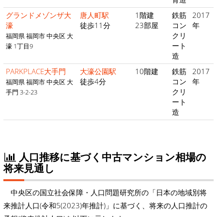
グランドメゾンザ大
唐人町駅
1階建
鉄筋
2017
濠
徒歩11分
23部屋
コン
年
クリ
福岡県 福岡市 中央区 大
ート
濠 1丁目9
造
PARKPLACE大手門
大濠公園駅
10階建
鉄筋
2017
徒歩4分
コン
年
福岡県 福岡市 中央区 大
クリ
手門 3-2-23
ート
造
人口推移に基づく中古マンション相場の
将来見通し
中央区の国立社会保障・人口問題研究所の「日本の地域別将
来推計人口(令和5(2023)年推計)」に基づく、将来の人口推計の