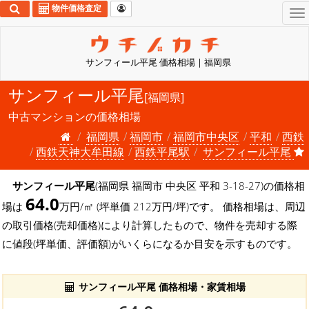
物件価格査定
To
na
サンフィール平尾 価格相場 | 福岡県
サンフィール平尾
[福岡県]
中古マンションの価格相場
福岡県
福岡市
福岡市中央区
平和
西鉄
西鉄天神大牟田線
西鉄平尾駅
サンフィール平尾
サンフィール平尾
(福岡県 福岡市 中央区 平和 3-18-27)の価格相
64.0
場は
万円/㎡ (坪単価 212万円/坪)です。 価格相場は、周辺
の取引価格(売却価格)により計算したもので、物件を売却する際
に値段(坪単価、評価額)がいくらになるか目安を示すものです。
サンフィール平尾 価格相場・家賃相場