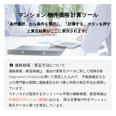
マンション 物件価格 計算ツール
「条件選択」から条件を選択し、「計算する」ボタンを押す
と算定結果がここに表示されます。
価格相場・算定方法について
価格相場・家賃相場は、過去の実取引データに対して回帰分析
(Regression Analysis)を用いて算定したもので、 不動産鑑定士な
どの専門家が実際に価格査定を行う際と同等の算定手法を適用し
ています。
ウチノカチが提供するサンフィール平尾の価格相場、家賃相場は
中央区のマンション相場
における、 国土交通省の中古マンション
取引データに基づき算定しています。