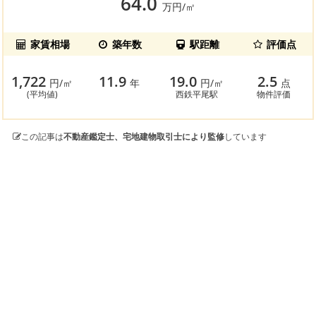
64.0
万円/㎡
家賃相場
築年数
駅距離
評価点
1,722
11.9
19.0
2.5
円/㎡
年
円/㎡
点
(平均値)
西鉄平尾駅
物件評価
この記事は
不動産鑑定士、宅地建物取引士により監修
しています