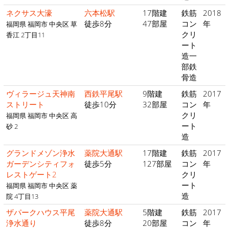
ネクサス大濠
六本松駅
17階建
鉄筋
2018
徒歩8分
47部屋
コン
年
福岡県 福岡市 中央区 草
クリ
香江 2丁目11
ート
造一
部鉄
骨造
ヴィラージュ天神南
西鉄平尾駅
9階建
鉄筋
2017
ストリート
徒歩10分
32部屋
コン
年
クリ
福岡県 福岡市 中央区 高
ート
砂 2
造
グランドメゾン浄水
薬院大通駅
17階建
鉄筋
2017
ガーデンシティフォ
徒歩5分
127部屋
コン
年
レストゲート2
クリ
ート
福岡県 福岡市 中央区 薬
造
院 4丁目13
ザパークハウス平尾
薬院大通駅
5階建
鉄筋
2017
浄水通り
徒歩8分
20部屋
コン
年