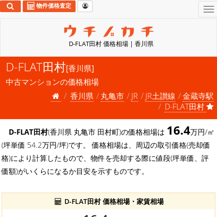
物件価格査定
To
na
D-FLAT田村 価格相場 | 香川県
D-FLAT田村
[香川県]
中古マンションの価格相場
香川県
丸亀市
JR
JR土讃線
金蔵寺駅
D-FLAT田村
16.4
D-FLAT田村
(香川県 丸亀市 田村町)の価格相場は
万円/㎡
(坪単価 54.2万円/坪)です。 価格相場は、周辺の取引価格(売却価
格)により計算したもので、物件を売却する際に値段(坪単価、評
価額)がいくらになるか目安を示すものです。
D-FLAT田村 価格相場・家賃相場