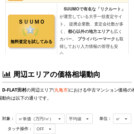
周辺エリアの価格相場動向
D-FLAT田村
の周辺エリア(
丸亀市
)における中古マンション価格の
場動向は以下の通りです。
対象：
単位：
㎡単価（万円/㎡）
平均値
㎡
タッチ操作：
OFF