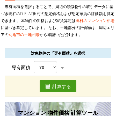
専有面積を選択することで、周辺の類似物件の取引データに基
づき現在のD-FLAT田村の想定価格および想定家賃の評価額を算定
できます。 本物件の価格および家賃算定は
田村のマンション相場
に基づき算定しています。 なお、土地部分の評価額は、周辺エリ
アの
丸亀市の土地相場
から確認いただけます。
対象物件の『専有面積』を選択
専有面積
㎡
計算する
マンション 物件価格 計算ツール