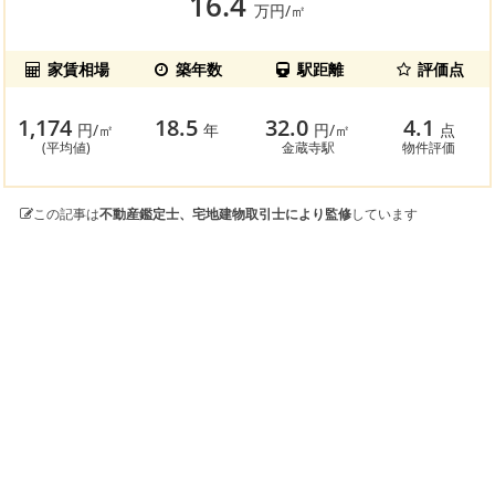
16.4
万円/㎡
家賃相場
築年数
駅距離
評価点
1,174
18.5
32.0
4.1
円/㎡
年
円/㎡
点
(平均値)
金蔵寺駅
物件評価
この記事は
不動産鑑定士、宅地建物取引士により監修
しています