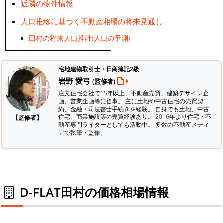
近隣の物件情報
人口推移に基づく不動産相場の将来見通し
田村の将来人口推計(人口の予測)
宅地建物取引士・日商簿記2級
岩野 愛弓
(監修者)
注文住宅会社で15年以上、不動産売買、建築デザイン企
画、営業企画等に従事。 主に土地や中古住宅の売買契
約、金融・司法書士手続きを経験。
自身でも土地、中古
住宅、商業施設等の売買経験あり。 2016年より住宅・不
【監修者】
動産専門ライターとしても活動中。 多数の不動産メディ
アで執筆・監修。
D-FLAT田村の価格相場情報