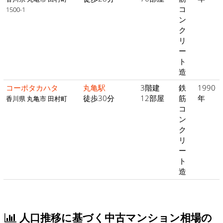
コ
1500-1
ン
ク
リ
ー
ト
造
コーポタカハタ
丸亀駅
3階建
鉄
1990
徒歩30分
12部屋
筋
年
香川県 丸亀市 田村町
コ
ン
ク
リ
ー
ト
造
人口推移に基づく中古マンション相場の