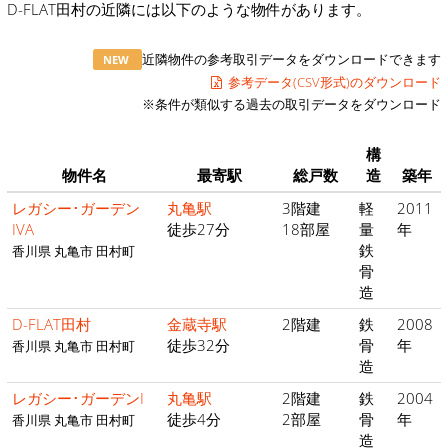
D-FLAT田村の近隣には以下のような物件があります。
近隣物件の参考取引データをダウンロードできます
NEW
参考データ(CSV形式)のダウンロード
※条件が類似する過去の取引データをダウンロード
構
物件名
最寄駅
総戸数
造
築年
レガシー･ガーデン
丸亀駅
3階建
軽
2011
IVA
徒歩27分
18部屋
量
年
鉄
香川県 丸亀市 田村町
骨
造
D-FLAT田村
金蔵寺駅
2階建
鉄
2008
徒歩32分
骨
年
香川県 丸亀市 田村町
造
レガシー･ガーデンI
丸亀駅
2階建
鉄
2004
徒歩4分
2部屋
骨
年
香川県 丸亀市 田村町
造