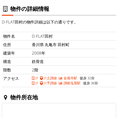
物件の詳細情報
D-FLAT田村の物件詳細は以下の通りです。
物件名
D-FLAT田村
住所
香川県 丸亀市 田村町
建築年
2008年
構造
鉄骨造
階数
2階
アクセス
JR
JR土讃線
金蔵寺駅
徒歩 32分
JR
JR予讃線
讃岐塩屋駅
徒歩 36分
物件所在地