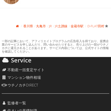
香川県
丸亀市
JR
JR土讃線
金蔵寺駅
D-FLAT田村
一部の記事において、アフィリエイトプログラムの広告収入を得ており、提携企
業のサービスを申し込んだり、問い合わせたりすると、売り上げの一部がウチノ
カチに還元されることがあります。サービス内容については、公式サイトの情報
を確認してください。
Service
不動産一括査定サイト
マンション物件相場
ウチノカチDIRECT
監修者一覧
住まいの基礎知識