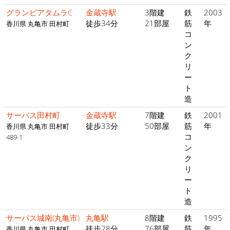
グランビアタムラC
金蔵寺駅
3階建
鉄
2003
徒歩34分
21部屋
筋
年
香川県 丸亀市 田村町
コ
ン
ク
リ
ー
ト
造
サーパス田村町
金蔵寺駅
7階建
鉄
2001
徒歩33分
50部屋
筋
年
香川県 丸亀市 田村町
コ
489-1
ン
ク
リ
ー
ト
造
サーパス城南(丸亀市)
丸亀駅
8階建
鉄
1995
徒歩28分
76部屋
筋
年
香川県 丸亀市 田村町