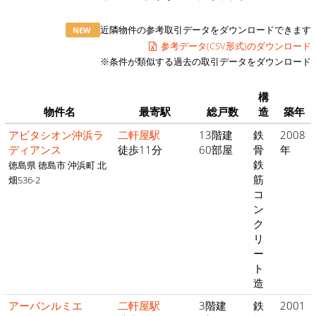
近隣物件の参考取引データをダウンロードできます
NEW
参考データ(CSV形式)のダウンロード
※条件が類似する過去の取引データをダウンロード
構
物件名
最寄駅
総戸数
造
築年
アビタシオン沖浜ラ
二軒屋駅
13階建
鉄
2008
ディアンス
徒歩11分
60部屋
骨
年
鉄
徳島県 徳島市 沖浜町 北
筋
畑536-2
コ
ン
ク
リ
ー
ト
造
アーバンルミエ
二軒屋駅
3階建
鉄
2001