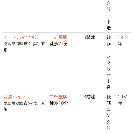
ク
リ
ー
ト
造
シティハイツ沖浜
二軒屋駅
4階建
鉄
1984
徒歩27分
筋
年
徳島県 徳島市 沖浜町 東
コ
畑
ン
ク
リ
ー
ト
造
西浦ハイツ
二軒屋駅
3階建
鉄
1980
徒歩10分
筋
年
徳島県 徳島市 沖浜町 東
コ
畑
ン
ク
リ