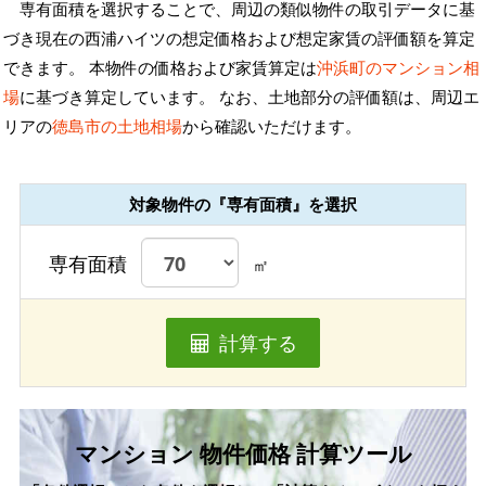
専有面積を選択することで、周辺の類似物件の取引データに基
づき現在の西浦ハイツの想定価格および想定家賃の評価額を算定
できます。 本物件の価格および家賃算定は
沖浜町のマンション相
場
に基づき算定しています。 なお、土地部分の評価額は、周辺エ
リアの
徳島市の土地相場
から確認いただけます。
対象物件の『専有面積』を選択
専有面積
㎡
計算する
マンション 物件価格 計算ツール