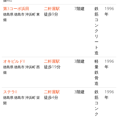
畑492
第3コーポ浜田
二軒屋駅
7階建
鉄
1996
徒歩9分
筋
年
徳島県 徳島市 沖浜町 東
コ
畑
ン
ク
リ
ー
ト
造
オキビルドII
二軒屋駅
3階建
軽
1996
徒歩19分
量
年
徳島県 徳島市 沖浜町 西
鉄
畑
骨
造
ステラII
二軒屋駅
3階建
鉄
1996
徒歩4分
筋
年
徳島県 徳島市 沖浜町 栄
コ
開
ン
ク