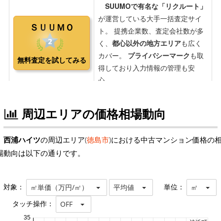
周辺エリアの価格相場動向
西浦ハイツ
の周辺エリア(
徳島市
)における中古マンション価格の
場動向は以下の通りです。
対象：
単位：
㎡単価（万円/㎡）
平均値
㎡
タッチ操作：
OFF
35