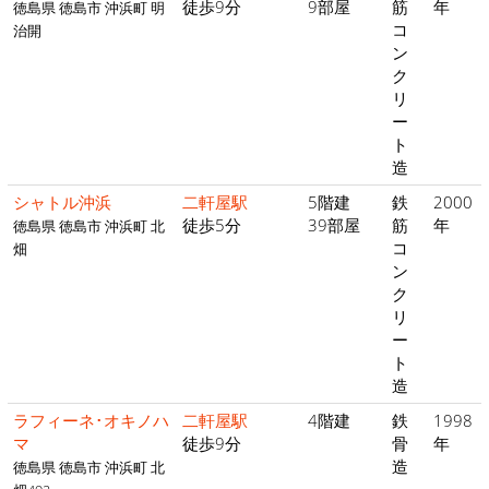
徒歩9分
9部屋
筋
年
徳島県 徳島市 沖浜町 明
コ
治開
ン
ク
リ
ー
ト
造
シャトル沖浜
二軒屋駅
5階建
鉄
2000
徒歩5分
39部屋
筋
年
徳島県 徳島市 沖浜町 北
コ
畑
ン
ク
リ
ー
ト
造
ラフィーネ･オキノハ
二軒屋駅
4階建
鉄
1998
マ
徒歩9分
骨
年
造
徳島県 徳島市 沖浜町 北