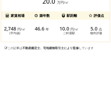
20.0
万円/㎡
家賃相場
築年数
駅距離
評価点
2,748
46.6
10.0
5.0
円/㎡
年
円/㎡
点
(平均値)
二軒屋駅
物件評価
この記事は
不動産鑑定士、宅地建物取引士により監修
しています