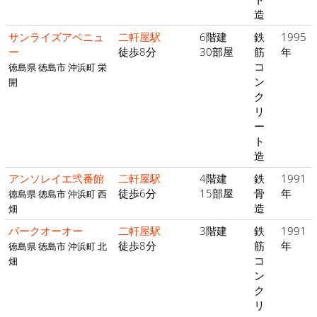
造
サンライズアベニュ
二軒屋駅
6階建
鉄
1995
ー
徒歩8分
30部屋
筋
年
コ
徳島県 徳島市 沖浜町 栄
ン
開
ク
リ
ー
ト
造
アンソレイエ弐番館
二軒屋駅
4階建
鉄
1991
徒歩6分
15部屋
骨
年
徳島県 徳島市 沖浜町 西
造
畑
パークオーオー
二軒屋駅
3階建
鉄
1991
徒歩8分
筋
年
徳島県 徳島市 沖浜町 北
コ
畑
ン
ク
リ