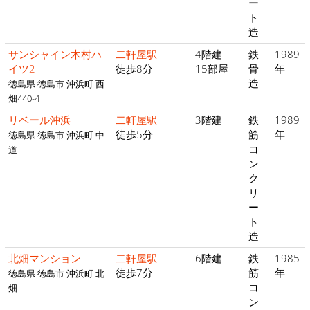
ー
ト
造
サンシャイン木村ハ
二軒屋駅
4階建
鉄
1989
イツ2
徒歩8分
15部屋
骨
年
造
徳島県 徳島市 沖浜町 西
畑440-4
リベール沖浜
二軒屋駅
3階建
鉄
1989
徒歩5分
筋
年
徳島県 徳島市 沖浜町 中
コ
道
ン
ク
リ
ー
ト
造
北畑マンション
二軒屋駅
6階建
鉄
1985
徒歩7分
筋
年
徳島県 徳島市 沖浜町 北
コ
畑
ン