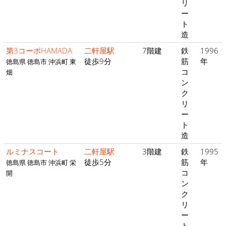
リ
ー
ト
造
第3コーポHAMADA
二軒屋駅
7階建
鉄
1996
徒歩9分
筋
年
徳島県 徳島市 沖浜町 東
コ
畑
ン
ク
リ
ー
ト
造
ルミナスコート
二軒屋駅
3階建
鉄
1995
徒歩5分
筋
年
徳島県 徳島市 沖浜町 栄
コ
開
ン
ク
リ
ー
ト