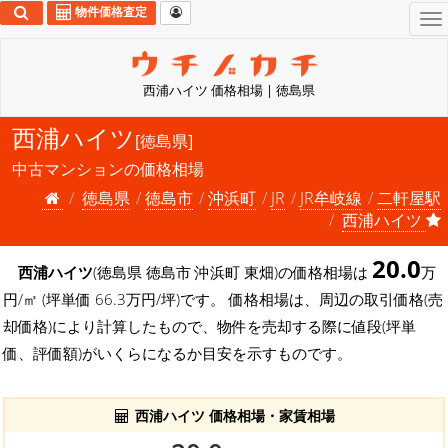
物件価格査定
To
na
西浦ハイツ 価格相場 | 徳島県
西浦ハイツ
[徳島県]
中古マンションの価格相場
徳島県
徳島市
沖浜町
JR
JR牟岐線
二軒屋駅
西浦ハイツ
20.0
西浦ハイツ
(徳島県 徳島市 沖浜町 東畑)の価格相場は
万
円/㎡ (坪単価 66.3万円/坪)です。 価格相場は、周辺の取引価格(売
却価格)により計算したもので、物件を売却する際に値段(坪単
価、評価額)がいくらになるか目安を示すものです。
西浦ハイツ 価格相場・家賃相場