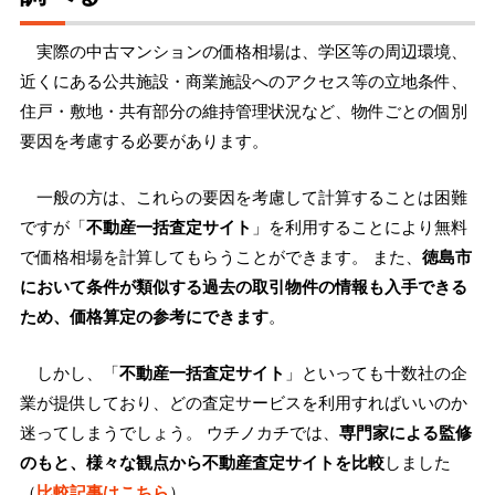
実際の中古マンションの価格相場は、学区等の周辺環境、
近くにある公共施設・商業施設へのアクセス等の立地条件、
住戸・敷地・共有部分の維持管理状況など、物件ごとの個別
要因を考慮する必要があります。
一般の方は、これらの要因を考慮して計算することは困難
ですが「
不動産一括査定サイト
」を利用することにより無料
で価格相場を計算してもらうことができます。 また、
徳島市
において条件が類似する過去の取引物件の情報も入手できる
ため、価格算定の参考にできます
。
しかし、「
不動産一括査定サイト
」といっても十数社の企
業が提供しており、どの査定サービスを利用すればいいのか
迷ってしまうでしょう。 ウチノカチでは、
専門家による監修
のもと、様々な観点から不動産査定サイトを比較
しました
（
比較記事はこちら
）。