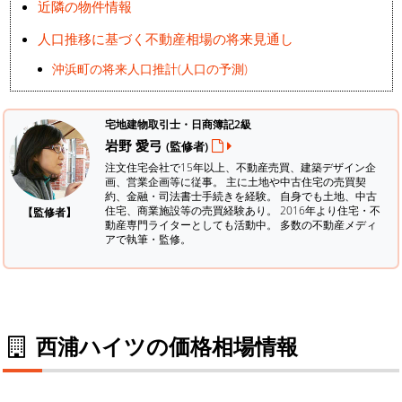
近隣の物件情報
人口推移に基づく不動産相場の将来見通し
沖浜町の将来人口推計(人口の予測)
宅地建物取引士・日商簿記2級
岩野 愛弓
(監修者)
注文住宅会社で15年以上、不動産売買、建築デザイン企
画、営業企画等に従事。 主に土地や中古住宅の売買契
約、金融・司法書士手続きを経験。
自身でも土地、中古
住宅、商業施設等の売買経験あり。 2016年より住宅・不
【監修者】
動産専門ライターとしても活動中。 多数の不動産メディ
アで執筆・監修。
西浦ハイツの価格相場情報