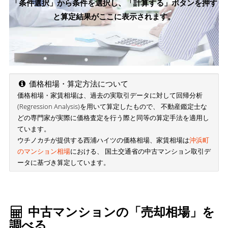
「条件選択」から条件を選択し、「計算する」ボタンを押す
と算定結果がここに表示されます。
価格相場・算定方法について
価格相場・家賃相場は、過去の実取引データに対して回帰分析
(Regression Analysis)を用いて算定したもので、 不動産鑑定士な
どの専門家が実際に価格査定を行う際と同等の算定手法を適用し
ています。
ウチノカチが提供する西浦ハイツの価格相場、家賃相場は
沖浜町
のマンション相場
における、 国土交通省の中古マンション取引デ
ータに基づき算定しています。
中古マンションの「売却相場」を
調べる