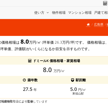
使い方
物件相場
マンション相場
戸建て相
広島県
8.0
)の価格相場は
万円/㎡ (坪単価 26.3万円/坪)です。 価格相
(坪単価、評価額)がいくらになるか目安を示すものです。
ドミールK 価格相場・家賃相場
8.0
万円/㎡
築年数
駅距離
27.5
5.0
年
円/㎡
東福山駅
宅地建物取引士により監修
しています