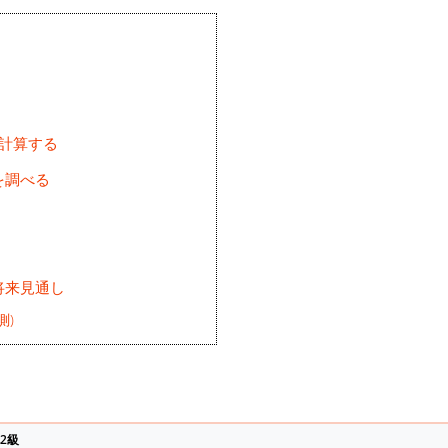
を計算する
を調べる
将来見通し
測)
2級