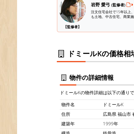
岩野 愛弓
(監修者)
注文住宅会社で15年以上
も土地、中古住宅、商業施
【監修者】
ドミールKの価格相
物件の詳細情報
ドミールKの物件詳細は以下の通り
物件名
ドミールK
住所
広島県 福山市 
建築年
1999年
構造
鉄骨造