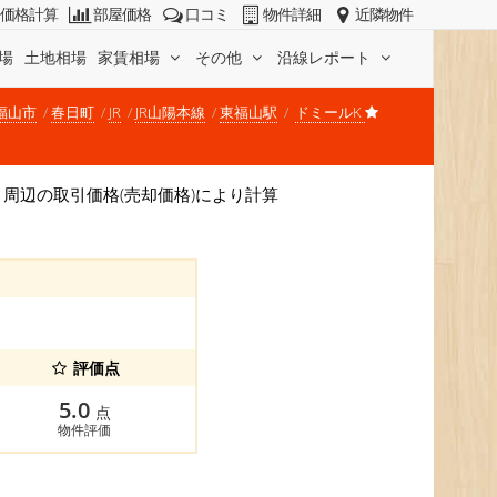
価格計算
部屋価格
口コミ
物件詳細
近隣物件
場
土地相場
家賃相場
その他
沿線レポート
福山市
春日町
JR
JR山陽本線
東福山駅
ドミールK
場は、周辺の取引価格(売却価格)により計算
評価点
5.0
点
物件評価