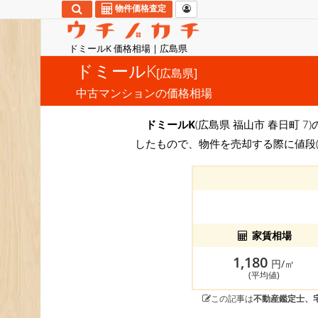
物件価格査定
ドミールK 価格相場 | 広島県
ドミールK
[広島県]
中古マンションの価格相場
ドミールK
(広島県 福山市 春日町 7
したもので、物件を売却する際に値段
家賃相場
1,180
円/㎡
(平均値)
この記事は
不動産鑑定士、