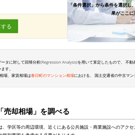
「条件選択」から条件を選択し
果がここに
算する
に対して回帰分析(Regression Analysis)を用いて算定したもので、
います。
格相場、家賃相場は
春日町のマンション相場
における、 国土交通省の中古マ
「売却相場」を調べる
は、学区等の周辺環境、近くにある公共施設・商業施設へのアクセ