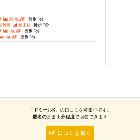
線
東福山駅
徒歩 5分
新幹線
福山駅
徒歩 5分
線
福山駅
徒歩 5分
福山駅
徒歩 5分
『
ドミールK
』の口コミを募集中です。
匿名のまま１分程度
で回答できます
口コミを書く