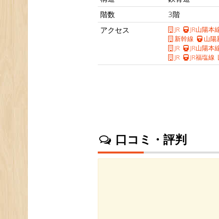
階数
3階
アクセス
JR
JR山陽本
新幹線
山陽
JR
JR山陽本
JR
JR福塩線
口コミ・評判