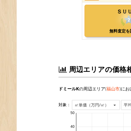
周辺エリアの価格
ドミールK
の周辺エリア(
福山市
)に
対象：
㎡単価（万円/㎡）
平
50
40