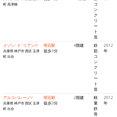
コ
町 高津橋
ン
ク
リ
ー
ト
造
メゾン･ド･リアンIII
明石駅
4階建
鉄
2012
徒歩3分
筋
年
兵庫県 神戸市 西区 玉津
コ
町 出合
ン
ク
リ
ー
ト
造
アルコバレーノV
明石駅
2階建
軽
2012
徒歩3分
量
年
兵庫県 神戸市 西区 玉津
鉄
町 出合
骨