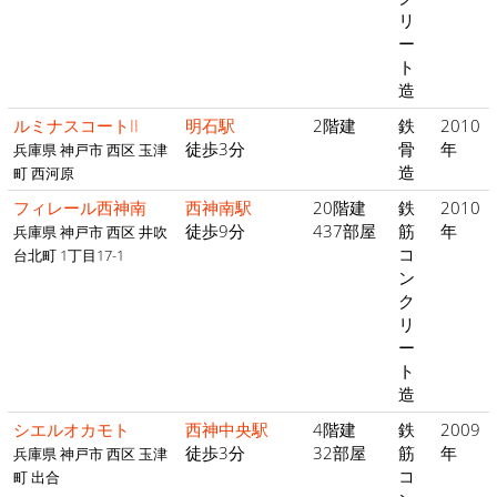
リ
ー
ト
造
ルミナスコートII
明石駅
2階建
鉄
2010
徒歩3分
骨
年
兵庫県 神戸市 西区 玉津
造
町 西河原
フィレール西神南
西神南駅
20階建
鉄
2010
徒歩9分
437部屋
筋
年
兵庫県 神戸市 西区 井吹
コ
台北町 1丁目17-1
ン
ク
リ
ー
ト
造
シエルオカモト
西神中央駅
4階建
鉄
2009
徒歩3分
32部屋
筋
年
兵庫県 神戸市 西区 玉津
コ
町 出合