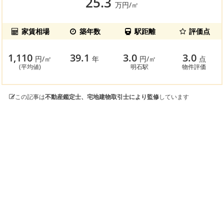
25.3
万円/㎡
家賃相場
築年数
駅距離
評価点
1,110
39.1
3.0
3.0
円/㎡
年
円/㎡
点
(平均値)
明石駅
物件評価
この記事は
不動産鑑定士、宅地建物取引士により監修
しています