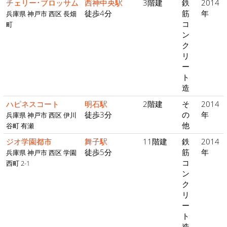
チェリー･ブロッサム
西神中央駅
3階建
鉄
2014
徒歩4分
筋
年
兵庫県 神戸市 西区 長畑
コ
町
ン
ク
リ
ー
ト
造
ハピネスコート
明石駅
2階建
そ
2014
徒歩3分
の
年
兵庫県 神戸市 西区 伊川
他
谷町 有瀬
ジオ学園都市
舞子駅
11階建
鉄
2014
徒歩5分
筋
年
兵庫県 神戸市 西区 学園
コ
西町 2-1
ン
ク
リ
ー
ト
造