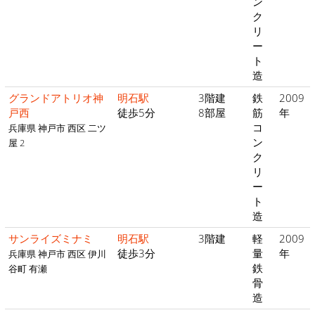
ン
ク
リ
ー
ト
造
グランドアトリオ神
明石駅
3階建
鉄
2009
戸西
徒歩5分
8部屋
筋
年
コ
兵庫県 神戸市 西区 二ツ
ン
屋 2
ク
リ
ー
ト
造
サンライズミナミ
明石駅
3階建
軽
2009
徒歩3分
量
年
兵庫県 神戸市 西区 伊川
鉄
谷町 有瀬
骨
造