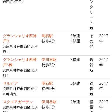
ン
台西町 8丁目2
ク
リ
ー
ト
造
グランシャリオ西神
明石駅
3階建
そ
2017
戸B
徒歩4分
9部屋
の
年
他
兵庫県 神戸市 西区 北別
府 1
グランシャリオ西神
伊川谷駅
3階建
鉄
2017
戸A棟
徒歩3分
骨
年
造
兵庫県 神戸市 西区 北別
府 1
サルビア
明石駅
3階建
鉄
2017
徒歩5分
骨
年
兵庫県 神戸市 西区 伊川
造
谷町 有瀬
スクエアガーデン
伊川谷駅
2階建
軽
2017
徒歩3分
量
年
兵庫県 神戸市 西区 北別