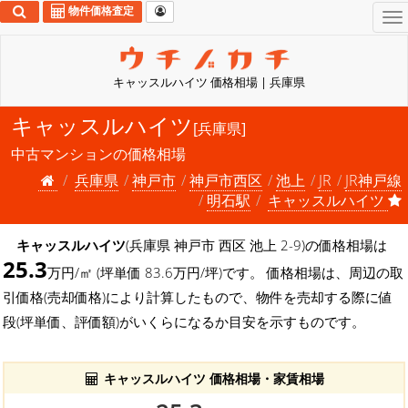
物件価格査定
To
na
キャッスルハイツ 価格相場 | 兵庫県
キャッスルハイツ
[兵庫県]
中古マンションの価格相場
兵庫県
神戸市
神戸市西区
池上
JR
JR神戸線
明石駅
キャッスルハイツ
キャッスルハイツ
(兵庫県 神戸市 西区 池上 2-9)の価格相場は
25.3
万円/㎡ (坪単価 83.6万円/坪)です。 価格相場は、周辺の取
引価格(売却価格)により計算したもので、物件を売却する際に値
段(坪単価、評価額)がいくらになるか目安を示すものです。
キャッスルハイツ 価格相場・家賃相場