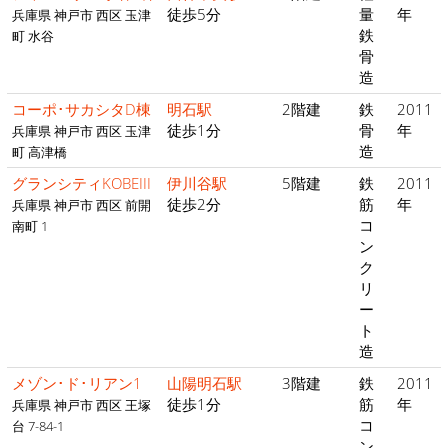
徒歩5分
量
年
兵庫県 神戸市 西区 玉津
鉄
町 水谷
骨
造
コーポ･サカシタD棟
明石駅
2階建
鉄
2011
徒歩1分
骨
年
兵庫県 神戸市 西区 玉津
造
町 高津橋
グランシティKOBEIII
伊川谷駅
5階建
鉄
2011
徒歩2分
筋
年
兵庫県 神戸市 西区 前開
コ
南町 1
ン
ク
リ
ー
ト
造
メゾン･ド･リアン1
山陽明石駅
3階建
鉄
2011
徒歩1分
筋
年
兵庫県 神戸市 西区 王塚
コ
台 7-84-1
ン