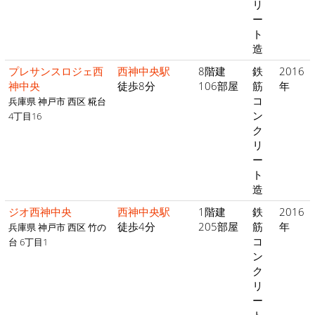
リ
ー
ト
造
プレサンスロジェ西
西神中央駅
8階建
鉄
2016
神中央
徒歩8分
106部屋
筋
年
コ
兵庫県 神戸市 西区 糀台
ン
4丁目16
ク
リ
ー
ト
造
ジオ西神中央
西神中央駅
1階建
鉄
2016
徒歩4分
205部屋
筋
年
兵庫県 神戸市 西区 竹の
コ
台 6丁目1
ン
ク
リ
ー