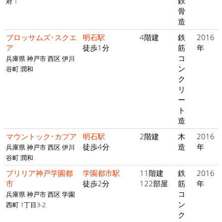
鉄
府 1
骨
造
ブロッサムズ･スクエ
明石駅
4階建
鉄
2016
ア
徒歩1分
筋
年
コ
兵庫県 神戸市 西区 伊川
ン
谷町 潤和
ク
リ
ー
ト
造
マウントック･カプア
明石駅
2階建
木
2016
徒歩4分
造
年
兵庫県 神戸市 西区 伊川
谷町 潤和
ブリリア神戸学園都
学園都市駅
11階建
鉄
2016
市
徒歩2分
122部屋
筋
年
コ
兵庫県 神戸市 西区 学園
ン
西町 1丁目3-2
ク