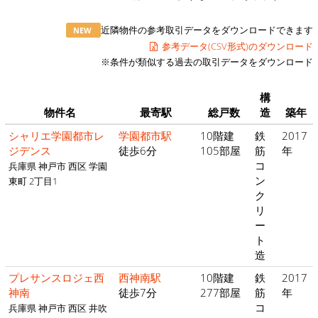
近隣物件の参考取引データをダウンロードできます
NEW
参考データ(CSV形式)のダウンロード
※条件が類似する過去の取引データをダウンロード
構
物件名
最寄駅
総戸数
造
築年
シャリエ学園都市レ
学園都市駅
10階建
鉄
2017
ジデンス
徒歩6分
105部屋
筋
年
コ
兵庫県 神戸市 西区 学園
ン
東町 2丁目1
ク
リ
ー
ト
造
プレサンスロジェ西
西神南駅
10階建
鉄
2017
神南
徒歩7分
277部屋
筋
年
コ
兵庫県 神戸市 西区 井吹