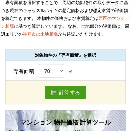
専有面積を選択することで、周辺の類似物件の取引データに基
づき現在のキャッスルハイツの想定価格および想定家賃の評価額
を算定できます。 本物件の価格および家賃算定は
西区のマンショ
ン相場
に基づき算定しています。 なお、土地部分の評価額は、周
辺エリアの
神戸市の土地相場
から確認いただけます。
対象物件の『専有面積』を選択
専有面積
㎡
計算する
マンション 物件価格 計算ツール