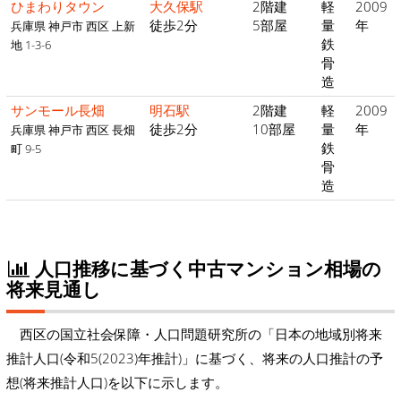
ひまわりタウン
大久保駅
2階建
軽
2009
徒歩2分
5部屋
量
年
兵庫県 神戸市 西区 上新
鉄
地 1-3-6
骨
造
サンモール長畑
明石駅
2階建
軽
2009
徒歩2分
10部屋
量
年
兵庫県 神戸市 西区 長畑
鉄
町 9-5
骨
造
人口推移に基づく中古マンション相場の
将来見通し
西区の国立社会保障・人口問題研究所の「日本の地域別将来
推計人口(令和5(2023)年推計)」に基づく、将来の人口推計の予
想(将来推計人口)を以下に示します。