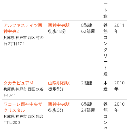
ー
ト
造
アルファステイツ西
西神中央駅
8階建
鉄
2011
神中央2
徒歩18分
62部屋
筋
年
コ
兵庫県 神戸市 西区 竹の
ン
台 2丁目17-1
ク
リ
ー
ト
造
タカラピュアM
山陽明石駅
2階建
木
2010
徒歩5分
造
年
兵庫県 神戸市 西区 水谷
1-13-11
ワコーレ西神中央ザ
西神中央駅
6階建
鉄
2010
クリスタル
徒歩6分
24部屋
筋
年
コ
兵庫県 神戸市 西区 糀台
ン
4丁目20-3
ク