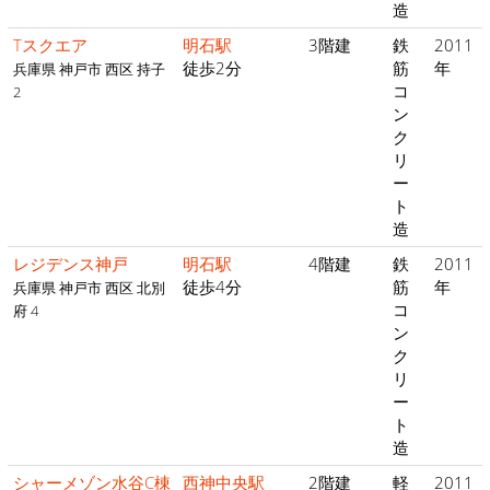
造
Tスクエア
明石駅
3階建
鉄
2011
徒歩2分
筋
年
兵庫県 神戸市 西区 持子
コ
2
ン
ク
リ
ー
ト
造
レジデンス神戸
明石駅
4階建
鉄
2011
徒歩4分
筋
年
兵庫県 神戸市 西区 北別
コ
府 4
ン
ク
リ
ー
ト
造
シャーメゾン水谷C棟
西神中央駅
2階建
軽
2011