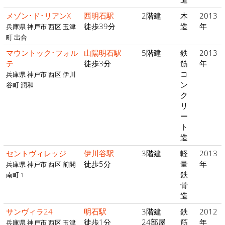
メゾン･ド･リアンX
西明石駅
2階建
木
2013
徒歩39分
造
年
兵庫県 神戸市 西区 玉津
町 出合
マウントック･フォル
山陽明石駅
5階建
鉄
2013
テ
徒歩3分
筋
年
コ
兵庫県 神戸市 西区 伊川
ン
谷町 潤和
ク
リ
ー
ト
造
セントヴィレッジ
伊川谷駅
3階建
軽
2013
徒歩5分
量
年
兵庫県 神戸市 西区 前開
鉄
南町 1
骨
造
サンヴィラ24
明石駅
3階建
鉄
2012
徒歩1分
24部屋
筋
年
兵庫県 神戸市 西区 玉津