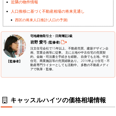
近隣の物件情報
人口推移に基づく不動産相場の将来見通し
西区の将来人口推計(人口の予測)
宅地建物取引士・日商簿記2級
岩野 愛弓
(監修者)
注文住宅会社で15年以上、不動産売買、建築デザイン企
画、営業企画等に従事。 主に土地や中古住宅の売買契
約、金融・司法書士手続きを経験。
自身でも土地、中古
住宅、商業施設等の売買経験あり。 2016年より住宅・不
【監修者】
動産専門ライターとしても活動中。 多数の不動産メディ
アで執筆・監修。
キャッスルハイツの価格相場情報