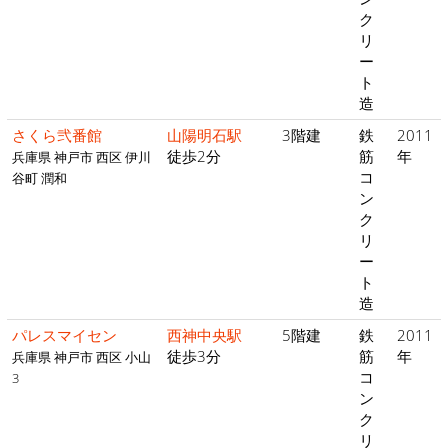
ク
リ
ー
ト
造
さくら弐番館
山陽明石駅
3階建
鉄
2011
徒歩2分
筋
年
兵庫県 神戸市 西区 伊川
コ
谷町 潤和
ン
ク
リ
ー
ト
造
パレスマイセン
西神中央駅
5階建
鉄
2011
徒歩3分
筋
年
兵庫県 神戸市 西区 小山
コ
3
ン
ク
リ