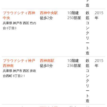
ト
造
プラウドシティ西神
西神中央駅
10階建
鉄
2015
中央
徒歩2分
250部屋
筋
年
コ
兵庫県 神戸市 西区 竹の
ン
台 6丁目3
ク
リ
ー
ト
造
プラウドシティ神戸
西神南駅
10階建
鉄
2015
西神南
徒歩8分
236部屋
筋
年
コ
兵庫県 神戸市 西区 井吹
ン
台西町 8丁目2-1
ク
リ
ー
ト
造