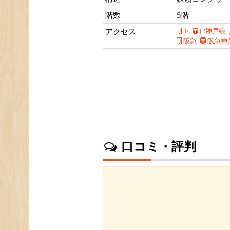
階数
5階
アクセス
JR
JR神戸線
阪急
阪急神
口コミ・評判