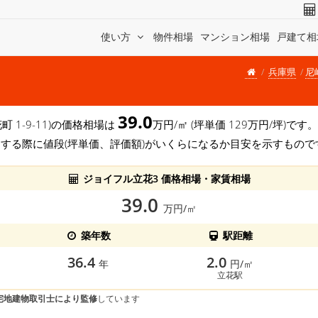
使い方
物件相場
マンション相場
戸建て相
兵庫県
尼
39.0
町 1-9-11)の価格相場は
万円/㎡ (坪単価 129万円/坪)
する際に値段(坪単価、評価額)がいくらになるか目安を示すもので
ジョイフル立花3 価格相場・家賃相場
39.0
万円/㎡
築年数
駅距離
36.4
2.0
年
円/㎡
立花駅
宅地建物取引士により監修
しています