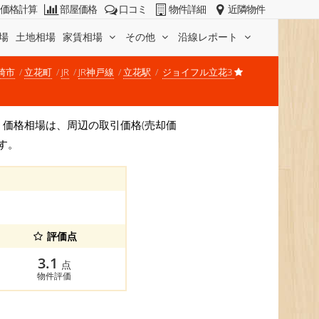
価格計算
部屋価格
口コミ
物件詳細
近隣物件
場
土地相場
家賃相場
その他
沿線レポート
崎市
立花町
JR
JR神戸線
立花駅
ジョイフル立花3
です。 価格相場は、周辺の取引価格(売却価
す。
評価点
3.1
点
物件評価