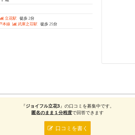
立花駅
徒歩 2分
戸本線
武庫之荘駅
徒歩 25分
『
ジョイフル立花3
』の口コミを募集中です。
匿名のまま１分程度
で回答できます
口コミを書く