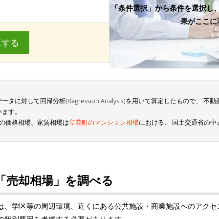
「条件選択」から条件を選択し
果がここに
算する
に対して回帰分析(Regression Analysis)を用いて算定したもので、
います。
3の価格相場、家賃相場は
立花町のマンション相場
における、 国土交通省の
「売却相場」を調べる
は、学区等の周辺環境、近くにある公共施設・商業施設へのアクセ