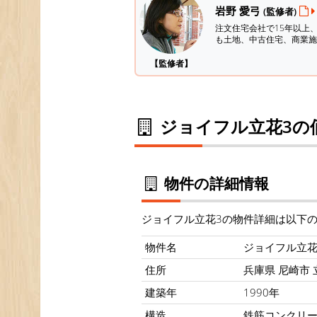
岩野 愛弓
(監修者)
注文住宅会社で15年以上
も土地、中古住宅、商業施
【監修者】
ジョイフル立花3の
物件の詳細情報
ジョイフル立花3の物件詳細は以下
物件名
ジョイフル立花
住所
兵庫県 尼崎市 立
建築年
1990年
構造
鉄筋コンクリ