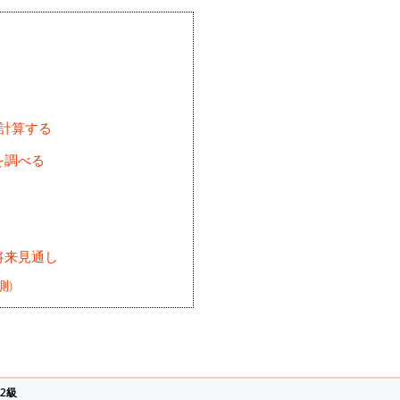
を計算する
を調べる
将来見通し
測)
2級