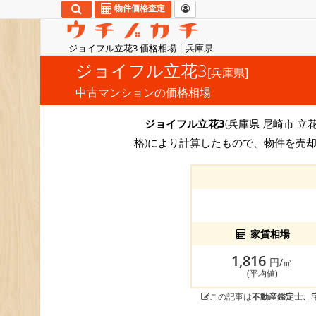
物件価格査定
ジョイフル立花3 価格相場 | 兵庫県
ジョイフル立花3
[兵庫県]
中古マンションの価格相場
ジョイフル立花3
(兵庫県 尼崎市 立花
格)により計算したもので、物件を売却
家賃相場
1,816
円/㎡
(平均値)
この記事は
不動産鑑定士、