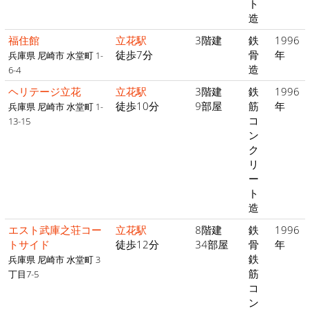
ト
造
福住館
立花駅
3階建
鉄
1996
徒歩7分
骨
年
兵庫県 尼崎市 水堂町 1-
造
6-4
ヘリテージ立花
立花駅
3階建
鉄
1996
徒歩10分
9部屋
筋
年
兵庫県 尼崎市 水堂町 1-
コ
13-15
ン
ク
リ
ー
ト
造
エスト武庫之荘コー
立花駅
8階建
鉄
1996
トサイド
徒歩12分
34部屋
骨
年
鉄
兵庫県 尼崎市 水堂町 3
筋
丁目7-5
コ
ン