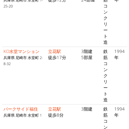
兵庫県 尼崎市 水堂町 1-
コ
25-20
ン
ク
リ
ー
ト
造
KO水堂マンション
立花駅
3階建
鉄
1994
徒歩17分
5部屋
筋
年
兵庫県 尼崎市 水堂町 2-
コ
8-32
ン
ク
リ
ー
ト
造
パークサイド福住
立花駅
3階建
鉄
1994
徒歩8分
筋
年
兵庫県 尼崎市 水堂町 1
コ
ン