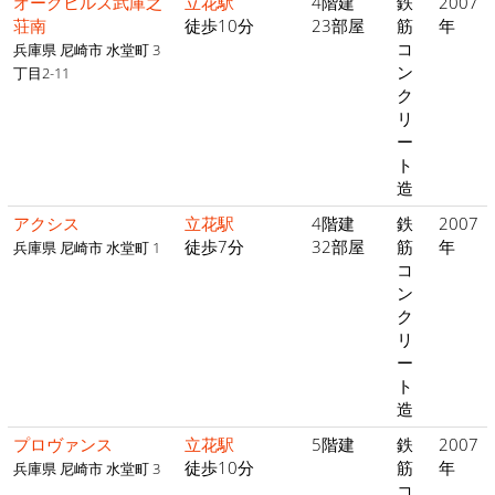
オークヒルズ武庫之
立花駅
4階建
鉄
2007
荘南
徒歩10分
23部屋
筋
年
コ
兵庫県 尼崎市 水堂町 3
ン
丁目2-11
ク
リ
ー
ト
造
アクシス
立花駅
4階建
鉄
2007
徒歩7分
32部屋
筋
年
兵庫県 尼崎市 水堂町 1
コ
ン
ク
リ
ー
ト
造
プロヴァンス
立花駅
5階建
鉄
2007
徒歩10分
筋
年
兵庫県 尼崎市 水堂町 3
コ