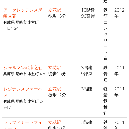
造
アークレジデンス尼
立花駅
10階建
鉄
2012
崎立花
徒歩15分
96部屋
筋
年
コ
兵庫県 尼崎市 水堂町 4
ン
丁目1-34
ク
リ
ー
ト
造
シャルマン武庫之荘
立花駅
3階建
鉄
2011
徒歩16分
9部屋
骨
年
兵庫県 尼崎市 水堂町 4-8
造
レジデンスファーベ
立花駅
3階建
軽
2011
ス
徒歩12分
量
年
鉄
兵庫県 尼崎市 水堂町 2-
骨
7-17
造
ラッフィナートフィ
立花駅
3階建
鉄
2011
オーレ
徒歩10分
筋
年