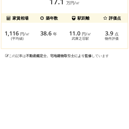
17.1
万円/㎡
家賃相場
築年数
駅距離
評価点
1,116
38.6
11.0
3.9
円/㎡
年
円/㎡
点
(平均値)
武庫之荘駅
物件評価
この記事は
不動産鑑定士、宅地建物取引士により監修
しています