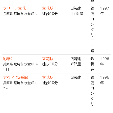
造
フリーデ立花
立花駅
3階建
鉄
1997
徒歩10分
17部屋
筋
年
兵庫県 尼崎市 水堂町 3
コ
ン
ク
リ
ー
ト
造
彩華2
立花駅
3階建
鉄
1996
徒歩10分
8部屋
骨
年
兵庫県 尼崎市 水堂町 3-
造
1-35
アヴィタ2番館
立花駅
3階建
鉄
1996
徒歩10分
筋
年
兵庫県 尼崎市 水堂町 1-
コ
25-3
ン
ク
リ
ー