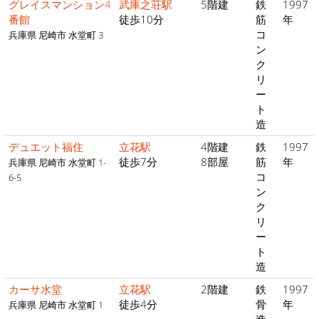
グレイスマンション4
武庫之荘駅
5階建
鉄
1997
番館
徒歩10分
筋
年
コ
兵庫県 尼崎市 水堂町 3
ン
ク
リ
ー
ト
造
デュエット福住
立花駅
4階建
鉄
1997
徒歩7分
8部屋
筋
年
兵庫県 尼崎市 水堂町 1-
コ
6-5
ン
ク
リ
ー
ト
造
カーサ水堂
立花駅
2階建
鉄
1997
徒歩4分
骨
年
兵庫県 尼崎市 水堂町 1