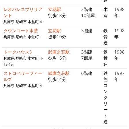
造
レオパレスブリリア
立花駅
2階建
木
1998
ント
徒歩18分
10部屋
造
年
兵庫県 尼崎市 水堂町 4
タウンコート水堂
立花駅
3階建
鉄
1998
徒歩10分
骨
年
兵庫県 尼崎市 水堂町 1
造
トークハウス3
武庫之荘駅
3階建
鉄
1998
徒歩15分
7部屋
骨
年
兵庫県 尼崎市 水堂町 4-
造
15-15
ストロベリーフィー
武庫之荘駅
6階建
鉄
1997
ルズ
徒歩14分
筋
年
コ
兵庫県 尼崎市 水堂町 4
ン
ク
リ
ー
ト
造