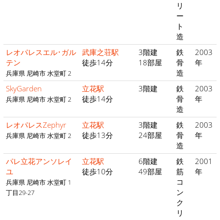
リ
ー
ト
造
レオパレスエル･ガル
武庫之荘駅
3階建
鉄
2003
テン
徒歩14分
18部屋
骨
年
造
兵庫県 尼崎市 水堂町 2
SkyGarden
立花駅
3階建
鉄
2003
徒歩14分
骨
年
兵庫県 尼崎市 水堂町 2
造
レオパレスZephyr
立花駅
3階建
鉄
2003
徒歩13分
24部屋
骨
年
兵庫県 尼崎市 水堂町 2
造
パレ立花アンソレイ
立花駅
6階建
鉄
2001
ユ
徒歩10分
49部屋
筋
年
コ
兵庫県 尼崎市 水堂町 1
ン
丁目29-27
ク
リ