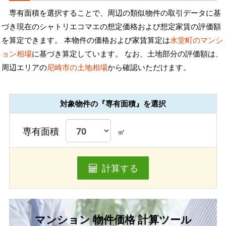
専有面積を選択することで、周辺の類似物件の取引データに基
づき現在のシャトリエコマエの想定価格および想定家賃の評価額
を算定できます。 本物件の価格および家賃算定は
水堂町のマンシ
ョン相場
に基づき算定しています。 なお、土地部分の評価額は、
周辺エリアの
尼崎市の土地相場
から確認いただけます。
対象物件の『専有面積』を選択
専有面積
㎡
計算する
マンション 物件価格 計算ツール