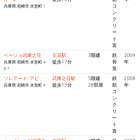
コ
兵庫県 尼崎市 水堂町 1
ン
ク
リ
ー
ト
造
ベージョ武庫之荘
立花駅
3階建
鉄
2009
徒歩17分
骨
年
兵庫県 尼崎市 水堂町 4-
造
8-7
ソレアード･アビ
武庫之荘駅
5階建
鉄
2008
徒歩15分
28部屋
筋
年
兵庫県 尼崎市 水堂町 4
コ
ン
ク
リ
ー
ト
造