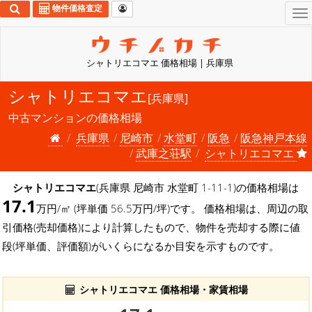
物件価格査定
To
na
シャトリエコマエ 価格相場 | 兵庫県
シャトリエコマエ
[兵庫県]
中古マンションの価格相場
兵庫県
尼崎市
水堂町
阪急
阪急神戸本線
武庫之荘駅
シャトリエコマエ
シャトリエコマエ
(兵庫県 尼崎市 水堂町 1-11-1)の価格相場は
17.1
万円/㎡ (坪単価 56.5万円/坪)です。 価格相場は、周辺の取
引価格(売却価格)により計算したもので、物件を売却する際に値
段(坪単価、評価額)がいくらになるか目安を示すものです。
シャトリエコマエ 価格相場・家賃相場