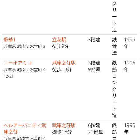
ク
リ
ー
ト
造
彩華1
立花駅
3階建
鉄
1996
徒歩9分
骨
年
兵庫県 尼崎市 水堂町 3
造
コーポアミコ
武庫之荘駅
3階建
鉄
1996
徒歩18分
9部屋
筋
年
兵庫県 尼崎市 水堂町 4-
コ
12-21
ン
ク
リ
ー
ト
造
ベルアーバニティ武
武庫之荘駅
6階建
鉄
1995
庫之荘
徒歩15分
21部屋
筋
年
コ
兵庫県 尼崎市 水堂町 4