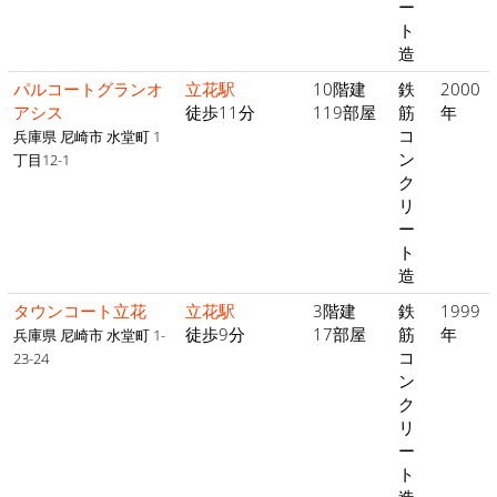
ー
ト
造
パルコートグランオ
立花駅
10階建
鉄
2000
アシス
徒歩11分
119部屋
筋
年
コ
兵庫県 尼崎市 水堂町 1
ン
丁目12-1
ク
リ
ー
ト
造
タウンコート立花
立花駅
3階建
鉄
1999
徒歩9分
17部屋
筋
年
兵庫県 尼崎市 水堂町 1-
コ
23-24
ン
ク
リ
ー
ト