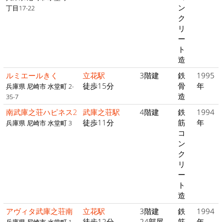
ン
丁目17-22
ク
リ
ー
ト
造
ルミエールきく
立花駅
3階建
鉄
1995
徒歩15分
骨
年
兵庫県 尼崎市 水堂町 2-
造
35-7
南武庫之荘ハピネス2
武庫之荘駅
4階建
鉄
1994
徒歩11分
筋
年
兵庫県 尼崎市 水堂町 3
コ
ン
ク
リ
ー
ト
造
アヴィタ武庫之荘南
立花駅
3階建
鉄
1994
徒歩12分
24部屋
筋
年