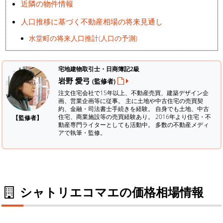
近隣の物件情報
人口推移に基づく不動産相場の将来見通し
水堂町の将来人口推計(人口の予測)
宅地建物取引士・日商簿記2級
岩野 愛弓
(監修者)
注文住宅会社で15年以上、不動産売買、建築デザイン企
画、営業企画等に従事。 主に土地や中古住宅の売買契
約、金融・司法書士手続きを経験。
自身でも土地、中古
住宅、商業施設等の売買経験あり。 2016年より住宅・不
【監修者】
動産専門ライターとしても活動中。 多数の不動産メディ
アで執筆・監修。
シャトリエコマエの価格相場情報