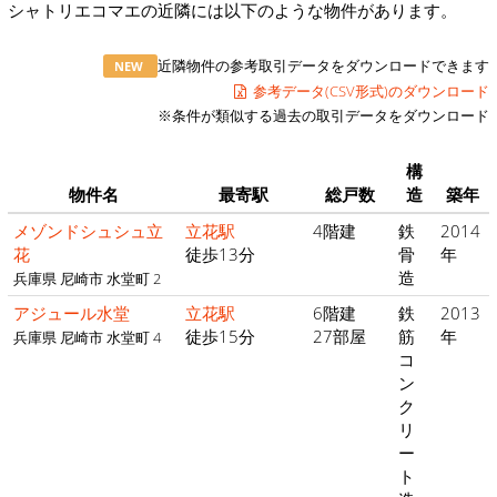
シャトリエコマエの近隣には以下のような物件があります。
近隣物件の参考取引データをダウンロードできます
NEW
参考データ(CSV形式)のダウンロード
※条件が類似する過去の取引データをダウンロード
構
物件名
最寄駅
総戸数
造
築年
メゾンドシュシュ立
立花駅
4階建
鉄
2014
花
徒歩13分
骨
年
造
兵庫県 尼崎市 水堂町 2
アジュール水堂
立花駅
6階建
鉄
2013
徒歩15分
27部屋
筋
年
兵庫県 尼崎市 水堂町 4
コ
ン
ク
リ
ー
ト