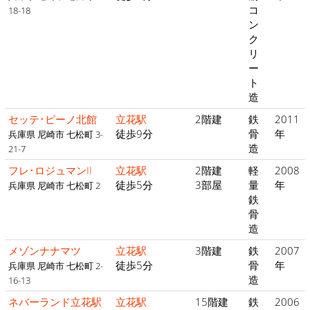
コ
18-18
ン
ク
リ
ー
ト
造
セッテ･ピーノ北館
立花駅
2階建
鉄
2011
徒歩9分
骨
年
兵庫県 尼崎市 七松町 3-
造
21-7
フレ･ロジュマンII
立花駅
2階建
軽
2008
徒歩5分
3部屋
量
年
兵庫県 尼崎市 七松町 2
鉄
骨
造
メゾンナナマツ
立花駅
3階建
鉄
2007
徒歩5分
骨
年
兵庫県 尼崎市 七松町 2-
造
16-13
ネバーランド立花駅
立花駅
15階建
鉄
2006