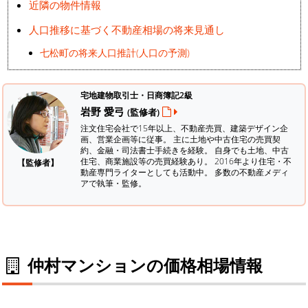
近隣の物件情報
人口推移に基づく不動産相場の将来見通し
七松町の将来人口推計(人口の予測)
宅地建物取引士・日商簿記2級
岩野 愛弓
(監修者)
注文住宅会社で15年以上、不動産売買、建築デザイン企
画、営業企画等に従事。 主に土地や中古住宅の売買契
約、金融・司法書士手続きを経験。
自身でも土地、中古
住宅、商業施設等の売買経験あり。 2016年より住宅・不
【監修者】
動産専門ライターとしても活動中。 多数の不動産メディ
アで執筆・監修。
仲村マンションの価格相場情報