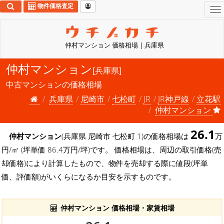
物件価格査定
To
na
仲村マンション 価格相場 | 兵庫県
仲村マンション
[兵庫県]
中古マンションの価格相場
兵庫県
尼崎市
七松町
JR
JR神戸線
立花駅
仲村マンション
26.1
仲村マンション
(兵庫県 尼崎市 七松町 1)の価格相場は
万
円/㎡ (坪単価 86.4万円/坪)です。 価格相場は、周辺の取引価格(売
却価格)により計算したもので、物件を売却する際に値段(坪単
価、評価額)がいくらになるか目安を示すものです。
仲村マンション 価格相場・家賃相場