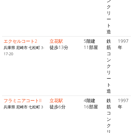
ン
ク
リ
ー
ト
造
エクセルコート2
立花駅
5階建
鉄
1997
徒歩13分
11部屋
筋
年
兵庫県 尼崎市 七松町 3-
コ
17-20
ン
ク
リ
ー
ト
造
フラミニアコートII
立花駅
4階建
鉄
1997
徒歩6分
16部屋
筋
年
兵庫県 尼崎市 七松町 3
コ
ン
ク
リ