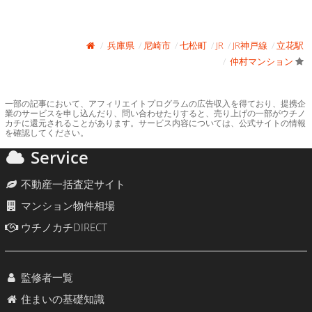
兵庫県
尼崎市
七松町
JR
JR神戸線
立花駅
仲村マンション
一部の記事において、アフィリエイトプログラムの広告収入を得ており、提携企
業のサービスを申し込んだり、問い合わせたりすると、売り上げの一部がウチノ
カチに還元されることがあります。サービス内容については、公式サイトの情報
を確認してください。
Service
不動産一括査定サイト
マンション物件相場
ウチノカチDIRECT
監修者一覧
住まいの基礎知識