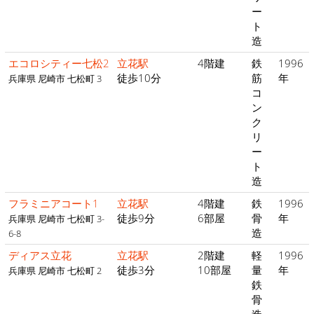
ー
ト
造
エコロシティー七松2
立花駅
4階建
鉄
1996
徒歩10分
筋
年
兵庫県 尼崎市 七松町 3
コ
ン
ク
リ
ー
ト
造
フラミニアコート1
立花駅
4階建
鉄
1996
徒歩9分
6部屋
骨
年
兵庫県 尼崎市 七松町 3-
造
6-8
ディアス立花
立花駅
2階建
軽
1996
徒歩3分
10部屋
量
年
兵庫県 尼崎市 七松町 2
鉄
骨