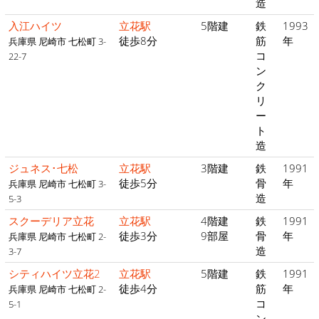
造
入江ハイツ
立花駅
5階建
鉄
1993
徒歩8分
筋
年
兵庫県 尼崎市 七松町 3-
コ
22-7
ン
ク
リ
ー
ト
造
ジュネス･七松
立花駅
3階建
鉄
1991
徒歩5分
骨
年
兵庫県 尼崎市 七松町 3-
造
5-3
スクーデリア立花
立花駅
4階建
鉄
1991
徒歩3分
9部屋
骨
年
兵庫県 尼崎市 七松町 2-
造
3-7
シティハイツ立花2
立花駅
5階建
鉄
1991
徒歩4分
筋
年
兵庫県 尼崎市 七松町 2-
コ
5-1
ン