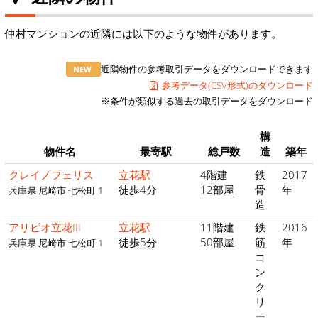
仲村マンションの近隣には以下のような物件があります。
近隣物件の参考取引データをダウンロードできます
NEW
参考データ(CSV形式)のダウンロード
※条件が類似する過去の取引データをダウンロード
構
物件名
最寄駅
総戸数
造
築年
クレイノフェリス
立花駅
4階建
鉄
2017
徒歩4分
12部屋
骨
年
兵庫県 尼崎市 七松町 1
造
アリビオ立花III
立花駅
11階建
鉄
2016
徒歩5分
50部屋
筋
年
兵庫県 尼崎市 七松町 1
コ
ン
ク
リ
ー