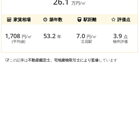
26.1
万円/㎡
家賃相場
築年数
駅距離
評価点
1,708
53.2
7.0
3.9
円/㎡
年
円/㎡
点
(平均値)
立花駅
物件評価
この記事は
不動産鑑定士、宅地建物取引士により監修
しています