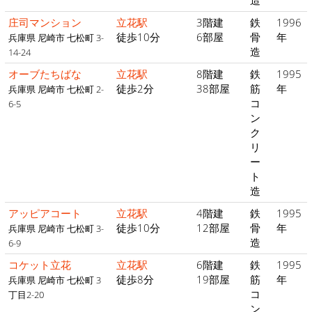
造
庄司マンション
立花駅
3階建
鉄
1996
徒歩10分
6部屋
骨
年
兵庫県 尼崎市 七松町 3-
造
14-24
オーブたちばな
立花駅
8階建
鉄
1995
徒歩2分
38部屋
筋
年
兵庫県 尼崎市 七松町 2-
コ
6-5
ン
ク
リ
ー
ト
造
アッピアコート
立花駅
4階建
鉄
1995
徒歩10分
12部屋
骨
年
兵庫県 尼崎市 七松町 3-
造
6-9
コケット立花
立花駅
6階建
鉄
1995
徒歩8分
19部屋
筋
年
兵庫県 尼崎市 七松町 3
コ
丁目2-20
ン