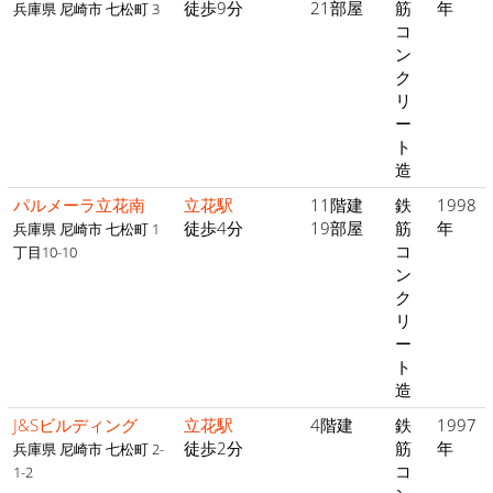
徒歩9分
21部屋
筋
年
兵庫県 尼崎市 七松町 3
コ
ン
ク
リ
ー
ト
造
パルメーラ立花南
立花駅
11階建
鉄
1998
徒歩4分
19部屋
筋
年
兵庫県 尼崎市 七松町 1
コ
丁目10-10
ン
ク
リ
ー
ト
造
J&Sビルディング
立花駅
4階建
鉄
1997
徒歩2分
筋
年
兵庫県 尼崎市 七松町 2-
コ
1-2