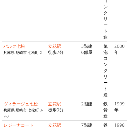
コ
ン
ク
リ
ー
ト
造
パルク七松
立花駅
3階建
気
2000
徒歩7分
6部屋
泡
年
兵庫県 尼崎市 七松町 2
コ
ン
ク
リ
ー
ト
造
ヴィラージュ七松
立花駅
2階建
鉄
1999
徒歩9分
骨
年
兵庫県 尼崎市 七松町 3-
造
7-3
レジーナコート
立花駅
7階建
鉄
1998