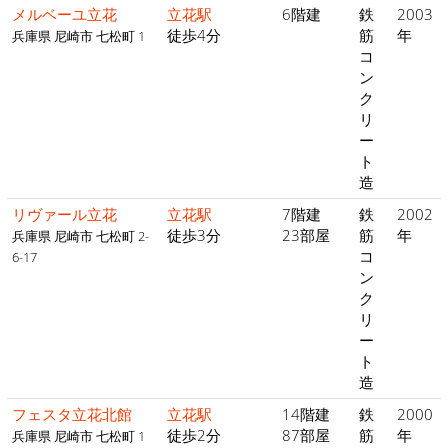
メルベーユ立花
立花駅
6階建
鉄
2003
徒歩4分
筋
年
兵庫県 尼崎市 七松町 1
コ
ン
ク
リ
ー
ト
造
リヴァール立花
立花駅
7階建
鉄
2002
徒歩3分
23部屋
筋
年
兵庫県 尼崎市 七松町 2-
コ
6-17
ン
ク
リ
ー
ト
造
フェスタ立花北館
立花駅
14階建
鉄
2000
徒歩2分
87部屋
筋
年
兵庫県 尼崎市 七松町 1