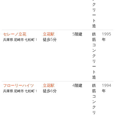
ク
リ
ー
ト
造
セレーノ立花
立花駅
5階建
鉄
1995
徒歩5分
筋
年
兵庫県 尼崎市 七松町 1
コ
ン
ク
リ
ー
ト
造
フローリーハイツ
立花駅
4階建
鉄
1994
徒歩6分
筋
年
兵庫県 尼崎市 七松町 1
コ
ン
ク
リ