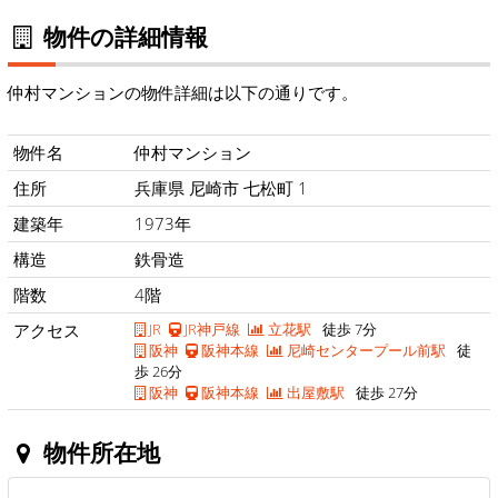
物件の詳細情報
仲村マンションの物件詳細は以下の通りです。
物件名
仲村マンション
住所
兵庫県 尼崎市 七松町 1
建築年
1973年
構造
鉄骨造
階数
4階
アクセス
JR
JR神戸線
立花駅
徒歩 7分
阪神
阪神本線
尼崎センタープール前駅
徒
歩 26分
阪神
阪神本線
出屋敷駅
徒歩 27分
物件所在地