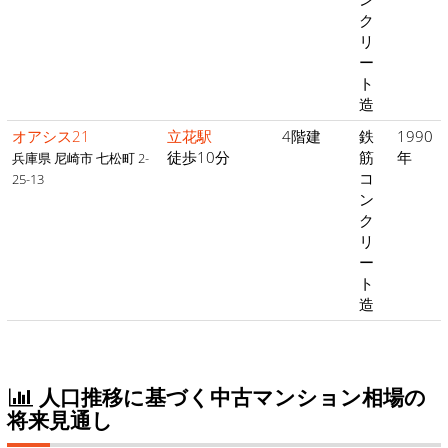
ク
リ
ー
ト
造
オアシス21
立花駅
4階建
鉄
1990
徒歩10分
筋
年
兵庫県 尼崎市 七松町 2-
コ
25-13
ン
ク
リ
ー
ト
造
人口推移に基づく中古マンション相場の
将来見通し