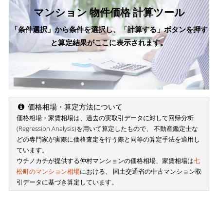
マンション 物件価格 計算ツール
「条件選択」から条件を選択し、「計算する」ボタンを押す
と算定結果がここに表示されます。
価格相場・算定方法について
価格相場・家賃相場は、過去の実取引データに対して回帰分析
(Regression Analysis)を用いて算定したもので、 不動産鑑定士な
どの専門家が実際に価格査定を行う際と同等の算定手法を適用し
ています。
ウチノカチが提供する仲村マンションの価格相場、家賃相場は
七
松町のマンション相場
における、 国土交通省の中古マンション取
引データに基づき算定しています。