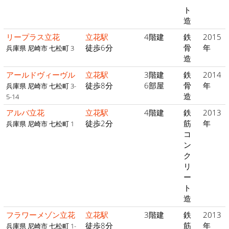
ト
造
リープラス立花
立花駅
4階建
鉄
2015
徒歩6分
骨
年
兵庫県 尼崎市 七松町 3
造
アールドヴィーヴル
立花駅
3階建
鉄
2014
徒歩8分
6部屋
骨
年
兵庫県 尼崎市 七松町 3-
造
5-14
アルバ立花
立花駅
4階建
鉄
2013
徒歩2分
筋
年
兵庫県 尼崎市 七松町 1
コ
ン
ク
リ
ー
ト
造
フラワーメゾン立花
立花駅
3階建
鉄
2013
徒歩8分
筋
年
兵庫県 尼崎市 七松町 1-