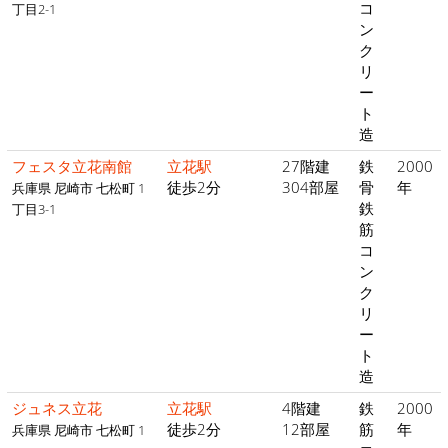
コ
丁目2-1
ン
ク
リ
ー
ト
造
フェスタ立花南館
立花駅
27階建
鉄
2000
徒歩2分
304部屋
骨
年
兵庫県 尼崎市 七松町 1
鉄
丁目3-1
筋
コ
ン
ク
リ
ー
ト
造
ジュネス立花
立花駅
4階建
鉄
2000
徒歩2分
12部屋
筋
年
兵庫県 尼崎市 七松町 1