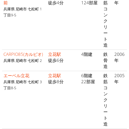
前
徒歩4分
124部屋
筋
年
コ
兵庫県 尼崎市 七松町 1
ン
丁目9-5
ク
リ
ー
ト
造
CARPIO85(カルピオ)
立花駅
4階建
鉄
2006
徒歩6分
骨
年
兵庫県 尼崎市 七松町 2
造
エーベル立花
立花駅
6階建
鉄
2005
徒歩8分
22部屋
筋
年
兵庫県 尼崎市 七松町 3
コ
丁目8-5
ン
ク
リ
ー
ト
造