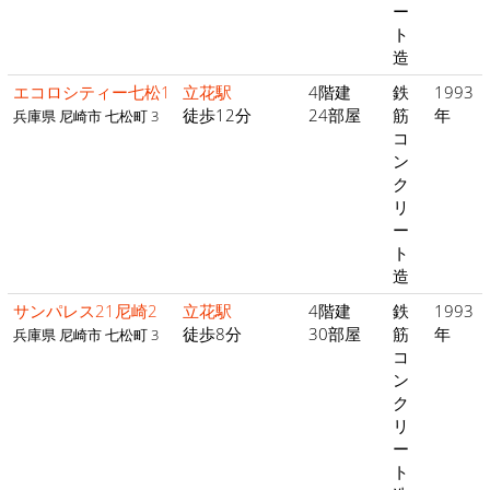
ー
ト
造
エコロシティー七松1
立花駅
4階建
鉄
1993
徒歩12分
24部屋
筋
年
兵庫県 尼崎市 七松町 3
コ
ン
ク
リ
ー
ト
造
サンパレス21尼崎2
立花駅
4階建
鉄
1993
徒歩8分
30部屋
筋
年
兵庫県 尼崎市 七松町 3
コ
ン
ク
リ
ー
ト