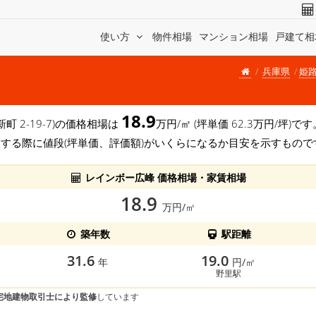
使い方
物件相場
マンション相場
戸建て相
兵庫県
姫
18.9
町 2-19-7)の価格相場は
万円/㎡ (坪単価 62.3万円/坪
する際に値段(坪単価、評価額)がいくらになるか目安を示すもので
レインボー広峰 価格相場・家賃相場
18.9
万円/㎡
築年数
駅距離
31.6
19.0
年
円/㎡
野里駅
宅地建物取引士により監修
しています