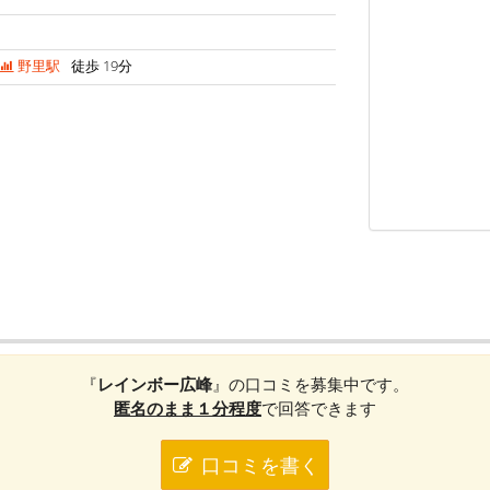
野里駅
徒歩 19分
『
レインボー広峰
』の口コミを募集中です。
匿名のまま１分程度
で回答できます
口コミを書く