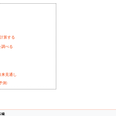
を計算する
を調べる
将来見通し
予測)
2級