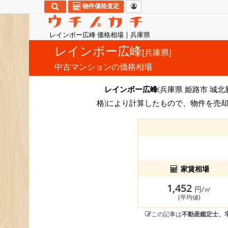
物件価格査定
レインボー広峰 価格相場 | 兵庫県
レインボー広峰
[兵庫県]
中古マンションの価格相場
レインボー広峰
(兵庫県 姫路市 城北新
格)により計算したもので、物件を売却
家賃相場
1,452
円/㎡
(平均値)
この記事は
不動産鑑定士、