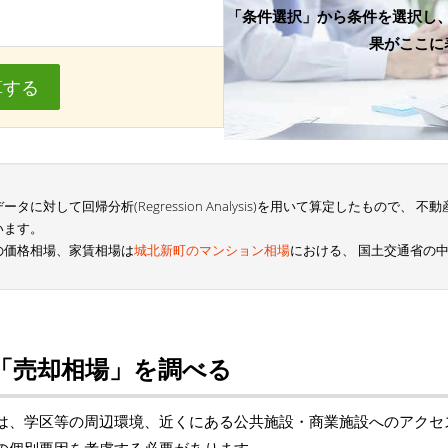
「条件選択」から条件を選択し
果がここに
算する
に対して回帰分析(Regression Analysis)を用いて算定したもので、
います。
の価格相場、家賃相場は
城北新町のマンション相場
における、 国土交通省の
「売却相場」を調べる
は、学区等の周辺環境、近くにある公共施設・商業施設へのアクセ