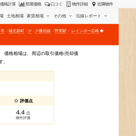
価格計算
部屋価格
口コミ
物件詳細
近隣物件
場
土地相場
家賃相場
その他
沿線レポート
路市
城北新町
JR
JR播但線
野里駅
レインボー広峰
)です。 価格相場は、周辺の取引価格(売却価
す。
評価点
4.4
点
物件評価