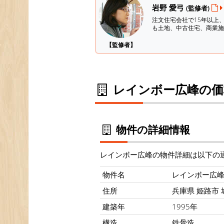
岩野 愛弓
(監修者)
注文住宅会社で15年以上
も土地、中古住宅、商業施
【監修者】
レインボー広峰の価
物件の詳細情報
レインボー広峰の物件詳細は以下の
物件名
レインボー広
住所
兵庫県 姫路市 城
建築年
1995年
構造
鉄骨造