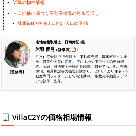
近隣の物件情報
人口推移に基づく不動産相場の将来見通し
城北新町の将来人口推計(人口の予測)
宅地建物取引士・日商簿記2級
岩野 愛弓
(監修者)
注文住宅会社で15年以上、不動産売買、建築デザイン企
画、営業企画等に従事。 主に土地や中古住宅の売買契
約、金融・司法書士手続きを経験。
自身でも土地、中古
住宅、商業施設等の売買経験あり。 2016年より住宅・不
【監修者】
動産専門ライターとしても活動中。 多数の不動産メディ
アで執筆・監修。
VillaC2Yの価格相場情報