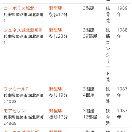
コーポラス城北
野里駅
3階建
鉄
1989
徒歩17分
骨
年
兵庫県 姫路市 城北新町
造
1
ジュネス城北新町III
野里駅
3階建
鉄
1988
徒歩23分
39部屋
筋
年
兵庫県 姫路市 城北新町
コ
1
ン
ク
リ
ー
ト
造
ファミールT
野里駅
3階建
鉄
1987
徒歩19分
4部屋
骨
年
兵庫県 姫路市 城北新町
造
2-10-28
モアセゾン
野里駅
3階建
鉄
1987
徒歩17分
12部屋
骨
年
兵庫県 姫路市 城北新町
造
2-18-38