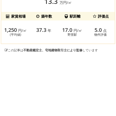
13.3
万円/㎡
家賃相場
築年数
駅距離
評価点
1,250
37.3
17.0
5.0
円/㎡
年
円/㎡
点
(平均値)
野里駅
物件評価
この記事は
不動産鑑定士、宅地建物取引士により監修
しています