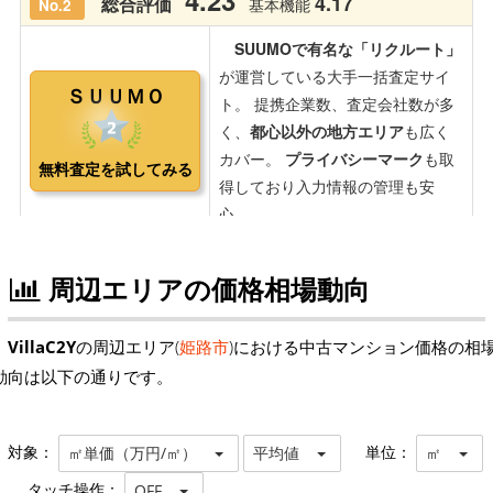
周辺エリアの価格相場動向
VillaC2Y
の周辺エリア(
姫路市
)における中古マンション価格の相
動向は以下の通りです。
対象：
単位：
㎡単価（万円/㎡）
平均値
㎡
タッチ操作：
OFF