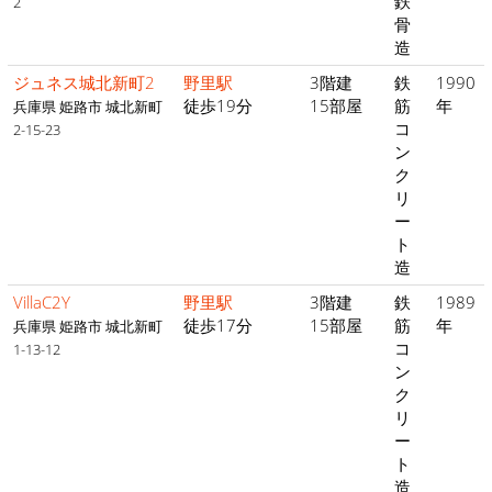
鉄
2
骨
造
ジュネス城北新町2
野里駅
3階建
鉄
1990
徒歩19分
15部屋
筋
年
兵庫県 姫路市 城北新町
コ
2-15-23
ン
ク
リ
ー
ト
造
VillaC2Y
野里駅
3階建
鉄
1989
徒歩17分
15部屋
筋
年
兵庫県 姫路市 城北新町
コ
1-13-12
ン
ク
リ
ー
ト
造