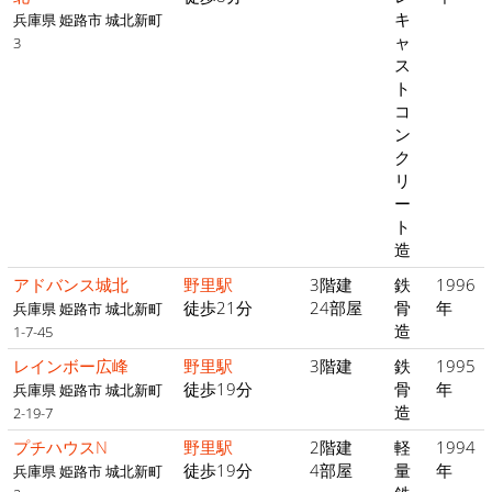
キ
兵庫県 姫路市 城北新町
ャ
3
ス
ト
コ
ン
ク
リ
ー
ト
造
アドバンス城北
野里駅
3階建
鉄
1996
徒歩21分
24部屋
骨
年
兵庫県 姫路市 城北新町
造
1-7-45
レインボー広峰
野里駅
3階建
鉄
1995
徒歩19分
骨
年
兵庫県 姫路市 城北新町
造
2-19-7
プチハウスN
野里駅
2階建
軽
1994
徒歩19分
4部屋
量
年
兵庫県 姫路市 城北新町