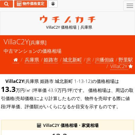
物件価格査定
To
na
VillaC2Y 価格相場 | 兵庫県
VillaC2Y
[兵庫県]
中古マンションの価格相場
兵庫県
姫路市
城北新町
JR
JR播但線
野里駅
VillaC2Y
VillaC2Y
(兵庫県 姫路市 城北新町 1-13-12)の価格相場は
13.3
万円/㎡ (坪単価 43.9万円/坪)です。 価格相場は、周辺の取
引価格(売却価格)により計算したもので、物件を売却する際に値
段(坪単価、評価額)がいくらになるか目安を示すものです。
VillaC2Y 価格相場・家賃相場