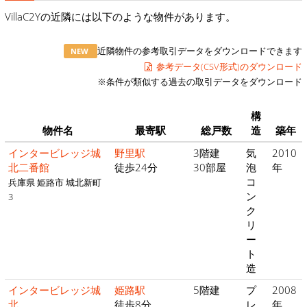
VillaC2Yの近隣には以下のような物件があります。
近隣物件の参考取引データをダウンロードできます
NEW
参考データ(CSV形式)のダウンロード
※条件が類似する過去の取引データをダウンロード
構
物件名
最寄駅
総戸数
造
築年
インタービレッジ城
野里駅
3階建
気
2010
北二番館
徒歩24分
30部屋
泡
年
コ
兵庫県 姫路市 城北新町
ン
3
ク
リ
ー
ト
造
インタービレッジ城
姫路駅
5階建
プ
2008
北
徒歩8分
レ
年