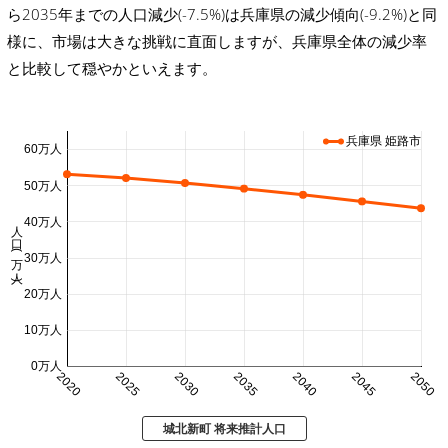
ら2035年までの人口減少(-7.5%)は兵庫県の減少傾向(-9.2%)と同
様に、市場は大きな挑戦に直面しますが、兵庫県全体の減少率
と比較して穏やかといえます。
兵庫県 姫路市
60万人
50万人
40万人
人口 (万人)
30万人
20万人
10万人
0万人
2020
2025
2030
2035
2040
2045
2050
城北新町 将来推計人口