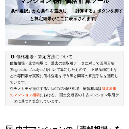
マンション 物件価格 計算ツール
「条件選択」から条件を選択し、「計算する」ボタンを押す
と算定結果がここに表示されます。
価格相場・算定方法について
価格相場・家賃相場は、過去の実取引データに対して回帰分析
(Regression Analysis)を用いて算定したもので、 不動産鑑定士な
どの専門家が実際に価格査定を行う際と同等の算定手法を適用し
ています。
ウチノカチが提供するVillaC2Yの価格相場、家賃相場は
城北新町
のマンション相場
における、 国土交通省の中古マンション取引デ
ータに基づき算定しています。
中古マンションの「売却相場」を