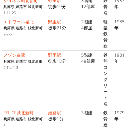
ジュネス城北新町
野里駅
3階建
鉄
1987
徒歩19分
12部屋
骨
年
兵庫県 姫路市 城北新町
造
1-11-25
エトワール城北
野里駅
2階建
軽
1985
徒歩21分
4部屋
量
年
兵庫県 姫路市 城北新町
鉄
2-2-5
骨
造
メゾン白鷺
野里駅
5階建
鉄
1981
徒歩18分
48部屋
筋
年
兵庫県 姫路市 城北新町
コ
2丁目1-3
ン
ク
リ
ー
ト
造
FELICE城北新町
姫路駅
3階建
鉄
1979
徒歩1分
骨
年
兵庫県 姫路市 城北新町
造
1