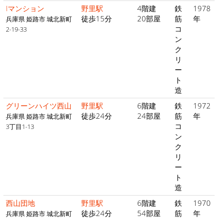
Iマンション
野里駅
4階建
鉄
1978
徒歩15分
20部屋
筋
年
兵庫県 姫路市 城北新町
コ
2-19-33
ン
ク
リ
ー
ト
造
グリーンハイツ西山
野里駅
6階建
鉄
1972
徒歩24分
24部屋
筋
年
兵庫県 姫路市 城北新町
コ
3丁目1-13
ン
ク
リ
ー
ト
造
西山団地
野里駅
6階建
鉄
1970
徒歩24分
54部屋
筋
年
兵庫県 姫路市 城北新町