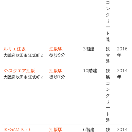
コ
ン
ク
リ
ー
ト
造
ルリエ江坂
江坂駅
3階建
鉄
2016
徒歩9分
骨
年
大阪府 吹田市 江坂町 2
造
KSスクエア江坂
江坂駅
10階建
鉄
2014
徒歩7分
筋
年
大阪府 吹田市 江坂町 2
コ
ン
ク
リ
ー
ト
造
IKEGAMIPart6
江坂駅
6階建
鉄
2014