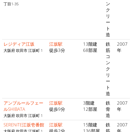
ン
丁目1-35
ク
リ
ー
ト
造
レジディア江坂
江坂駅
13階建
鉄
2007
徒歩3分
68部屋
筋
年
大阪府 吹田市 江坂町 1
コ
ン
ク
リ
ー
ト
造
アンプルールフェー
江坂駅
3階建
鉄
2007
ルSHIBATA
徒歩9分
12部屋
骨
年
造
大阪府 吹田市 江坂町 1
SERENiTE江坂壱番館
江坂駅
15階建
鉄
2007
徒歩2分
136部屋
筋
年
大阪府 吹田市 江坂町 1