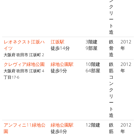
ン
ク
リ
ー
ト
造
レオネクスト江坂ハ
江坂駅
3階建
鉄
2012
イツ
徒歩14分
9部屋
骨
年
造
大阪府 吹田市 江坂町 2
クレヴィア緑地公園
緑地公園駅
10階建
鉄
2012
徒歩9分
64部屋
筋
年
大阪府 吹田市 江坂町 4
コ
丁目17-6
ン
ク
リ
ー
ト
造
アンフィニ11緑地公
緑地公園駅
12階建
鉄
2012
園
徒歩8分
筋
年