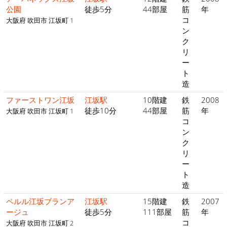
公園
徒歩5分
44部屋
筋
年
コ
大阪府 吹田市 江坂町 1
ン
ク
リ
ー
ト
造
ファーストワン江坂
江坂駅
10階建
鉄
2008
徒歩10分
44部屋
筋
年
大阪府 吹田市 江坂町 1
コ
ン
ク
リ
ー
ト
造
ペルル江坂ブランア
江坂駅
15階建
鉄
2007
ージュ
徒歩5分
111部屋
筋
年
コ
大阪府 吹田市 江坂町 2