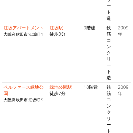
ー
ト
造
江坂アパートメント
江坂駅
9階建
鉄
2009
徒歩3分
筋
年
大阪府 吹田市 江坂町 1
コ
ン
ク
リ
ー
ト
造
ベルファース緑地公
緑地公園駅
10階建
鉄
2009
園
徒歩7分
筋
年
コ
大阪府 吹田市 江坂町 5
ン
ク
リ
ー
ト