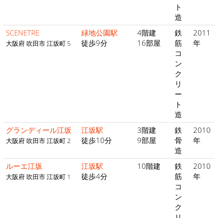
ト
造
SCENETRE
緑地公園駅
4階建
鉄
2011
徒歩9分
16部屋
筋
年
大阪府 吹田市 江坂町 5
コ
ン
ク
リ
ー
ト
造
グランディール江坂
江坂駅
3階建
鉄
2010
徒歩10分
9部屋
骨
年
大阪府 吹田市 江坂町 2
造
ルーエ江坂
江坂駅
10階建
鉄
2010
徒歩4分
筋
年
大阪府 吹田市 江坂町 1
コ
ン
ク
リ