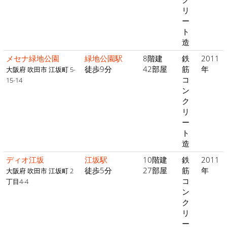
リ
ー
ト
造
メセナ緑地公園
緑地公園駅
8階建
鉄
2011
徒歩9分
42部屋
筋
年
大阪府 吹田市 江坂町 5-
コ
15-14
ン
ク
リ
ー
ト
造
ディオ江坂
江坂駅
10階建
鉄
2011
徒歩5分
27部屋
筋
年
大阪府 吹田市 江坂町 2
コ
丁目4-4
ン
ク
リ
ー