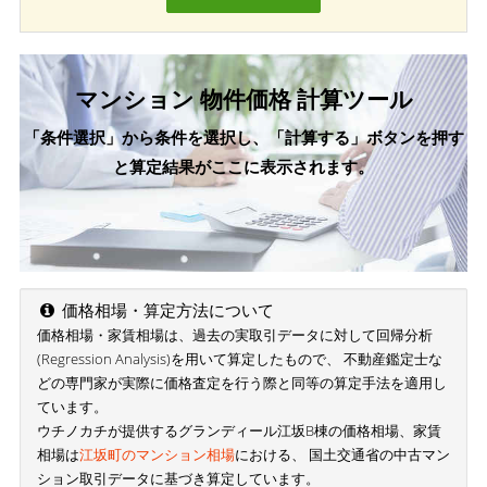
マンション 物件価格 計算ツール
「条件選択」から条件を選択し、「計算する」ボタンを押す
と算定結果がここに表示されます。
価格相場・算定方法について
価格相場・家賃相場は、過去の実取引データに対して回帰分析
(Regression Analysis)を用いて算定したもので、 不動産鑑定士な
どの専門家が実際に価格査定を行う際と同等の算定手法を適用し
ています。
ウチノカチが提供するグランディール江坂B棟の価格相場、家賃
相場は
江坂町のマンション相場
における、 国土交通省の中古マン
ション取引データに基づき算定しています。