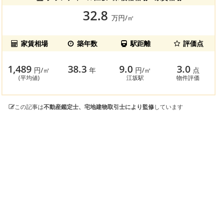
32.8
万円/㎡
家賃相場
築年数
駅距離
評価点
1,489
38.3
9.0
3.0
円/㎡
年
円/㎡
点
(平均値)
江坂駅
物件評価
この記事は
不動産鑑定士、宅地建物取引士により監修
しています