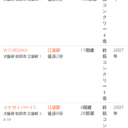
コ
ン
ク
リ
ー
ト
造
W.O.BESAKA
江坂駅
11階建
鉄
2007
徒歩2分
筋
年
大阪府 吹田市 江坂町 1
コ
ン
ク
リ
ー
ト
造
イケガミパート5
江坂駅
6階建
鉄
2007
徒歩8分
28部屋
筋
年
大阪府 吹田市 江坂町 2-
コ
6-19
ン