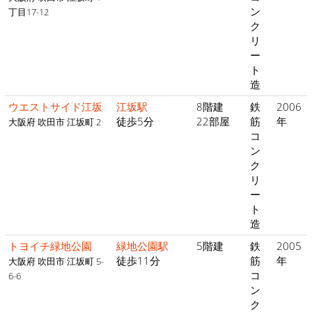
ン
丁目17-12
ク
リ
ー
ト
造
ウエストサイド江坂
江坂駅
8階建
鉄
2006
徒歩5分
22部屋
筋
年
大阪府 吹田市 江坂町 2
コ
ン
ク
リ
ー
ト
造
トヨイチ緑地公園
緑地公園駅
5階建
鉄
2005
徒歩11分
筋
年
大阪府 吹田市 江坂町 5-
コ
6-6
ン
ク