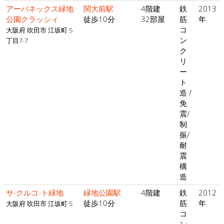
アーバネックス緑地
関大前駅
4階建
鉄
2013
公園クラッシィ
徒歩10分
32部屋
筋
年
コ
大阪府 吹田市 江坂町 5
ン
丁目7-7
ク
リ
ー
ト
造 /
免
震/
制
振/
耐
震
構
造
サ-クルコ-ト緑地
緑地公園駅
4階建
鉄
2012
徒歩10分
筋
年
大阪府 吹田市 江坂町 5
コ