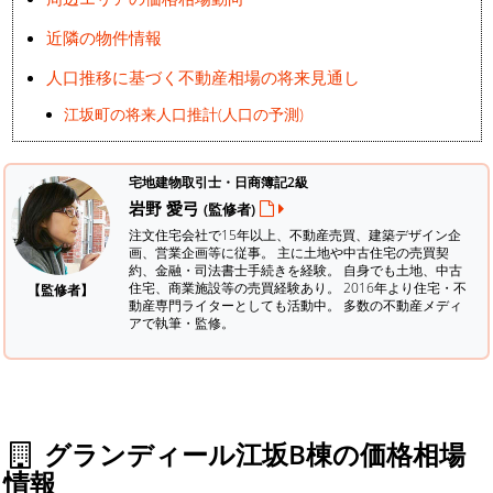
近隣の物件情報
人口推移に基づく不動産相場の将来見通し
江坂町の将来人口推計(人口の予測)
宅地建物取引士・日商簿記2級
岩野 愛弓
(監修者)
注文住宅会社で15年以上、不動産売買、建築デザイン企
画、営業企画等に従事。 主に土地や中古住宅の売買契
約、金融・司法書士手続きを経験。
自身でも土地、中古
住宅、商業施設等の売買経験あり。 2016年より住宅・不
【監修者】
動産専門ライターとしても活動中。 多数の不動産メディ
アで執筆・監修。
グランディール江坂B棟の価格相場
情報