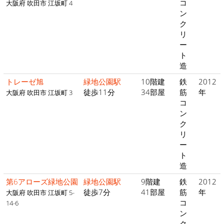
コ
大阪府 吹田市 江坂町 4
ン
ク
リ
ー
ト
造
トレーゼ旭
緑地公園駅
10階建
鉄
2012
徒歩11分
34部屋
筋
年
大阪府 吹田市 江坂町 3
コ
ン
ク
リ
ー
ト
造
第6アローズ緑地公園
緑地公園駅
9階建
鉄
2012
徒歩7分
41部屋
筋
年
大阪府 吹田市 江坂町 5-
コ
14-6
ン
ク