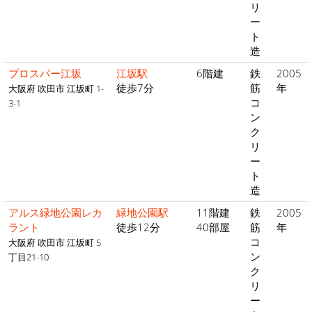
リ
ー
ト
造
プロスパー江坂
江坂駅
6階建
鉄
2005
徒歩7分
筋
年
大阪府 吹田市 江坂町 1-
コ
3-1
ン
ク
リ
ー
ト
造
アルス緑地公園レカ
緑地公園駅
11階建
鉄
2005
ラント
徒歩12分
40部屋
筋
年
コ
大阪府 吹田市 江坂町 5
ン
丁目21-10
ク
リ
ー