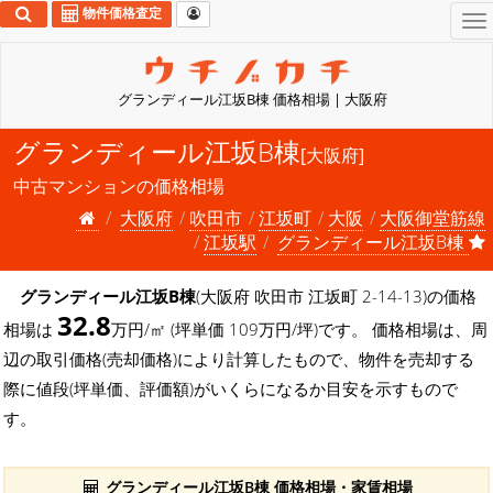
物件価格査定
To
na
グランディール江坂B棟 価格相場 | 大阪府
グランディール江坂B棟
[大阪府]
中古マンションの価格相場
大阪府
吹田市
江坂町
大阪
大阪御堂筋線
江坂駅
グランディール江坂B棟
グランディール江坂B棟
(大阪府 吹田市 江坂町 2-14-13)の価格
32.8
相場は
万円/㎡ (坪単価 109万円/坪)です。 価格相場は、周
辺の取引価格(売却価格)により計算したもので、物件を売却する
際に値段(坪単価、評価額)がいくらになるか目安を示すもので
す。
グランディール江坂B棟 価格相場・家賃相場