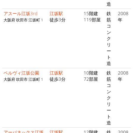
造
アスール江坂3rd
江坂駅
15階建
鉄
2008
徒歩3分
119部屋
筋
年
大阪府 吹田市 江坂町 1
コ
ン
ク
リ
ー
ト
造
ベルヴィ江坂公園
江坂駅
10階建
鉄
2008
徒歩3分
72部屋
筋
年
大阪府 吹田市 江坂町 1
コ
ン
ク
リ
ー
ト
造
アーバネックス江坂
江坂駅
12階建
鉄
2008