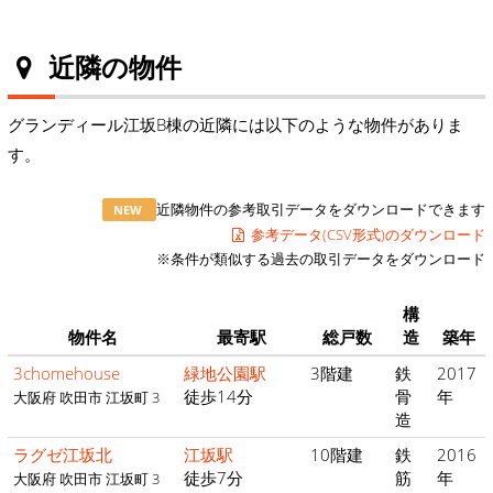
近隣の物件
グランディール江坂B棟の近隣には以下のような物件がありま
す。
近隣物件の参考取引データをダウンロードできます
NEW
参考データ(CSV形式)のダウンロード
※条件が類似する過去の取引データをダウンロード
構
物件名
最寄駅
総戸数
造
築年
3chomehouse
緑地公園駅
3階建
鉄
2017
徒歩14分
骨
年
大阪府 吹田市 江坂町 3
造
ラグゼ江坂北
江坂駅
10階建
鉄
2016
徒歩7分
筋
年
大阪府 吹田市 江坂町 3