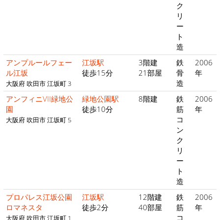
ク
リ
ー
ト
造
アンプルールフェー
江坂駅
3階建
鉄
2006
ル江坂
徒歩15分
21部屋
骨
年
造
大阪府 吹田市 江坂町 3
アンフィニVII緑地公
緑地公園駅
8階建
鉄
2006
園
徒歩10分
筋
年
コ
大阪府 吹田市 江坂町 5
ン
ク
リ
ー
ト
造
プロパレス江坂公園
江坂駅
12階建
鉄
2006
ロマネスタ
徒歩2分
40部屋
筋
年
コ
大阪府 吹田市 江坂町 1