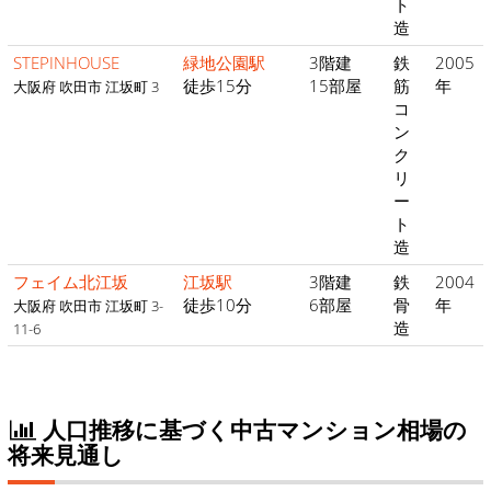
ト
造
STEPINHOUSE
緑地公園駅
3階建
鉄
2005
徒歩15分
15部屋
筋
年
大阪府 吹田市 江坂町 3
コ
ン
ク
リ
ー
ト
造
フェイム北江坂
江坂駅
3階建
鉄
2004
徒歩10分
6部屋
骨
年
大阪府 吹田市 江坂町 3-
造
11-6
人口推移に基づく中古マンション相場の
将来見通し