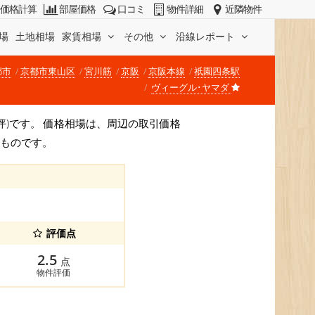
価格計算
部屋価格
口コミ
物件詳細
近隣物件
場
土地相場
家賃相場
その他
沿線レポート
都市
京都市東山区
宮川筋
京阪
京阪本線
祇園四条駅
ヴィーグル･ヤマダ
円/坪)です。 価格相場は、周辺の取引価格
すものです。
評価点
2.5
点
物件評価