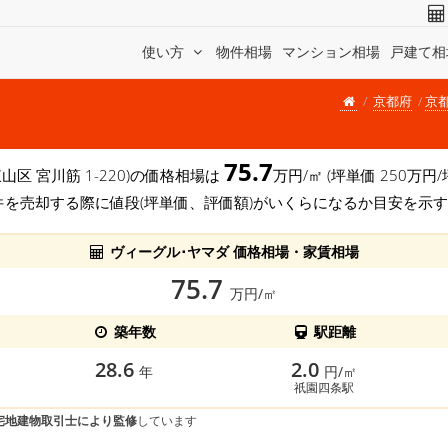
使い方
物件相場
マンション相場
戸建て相
京都府
京
75.7
東山区 宮川筋 1-220)の価格相場は
万円/㎡ (坪単価 250万
件を売却する際に値段(坪単価、評価額)がいくらになるか目安を示
ヴィーグル･ヤマダ 価格相場・家賃相場
75.7
万円/㎡
築年数
駅距離
28.6
2.0
年
円/㎡
祇園四条駅
宅地建物取引士により監修
しています