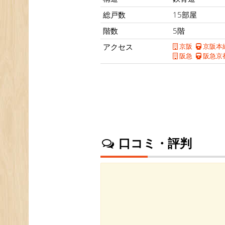
総戸数
15部屋
階数
5階
アクセス
京阪
京阪本
阪急
阪急京
口コミ・評判