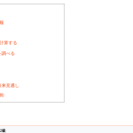
報
を計算する
を調べる
将来見通し
測)
2級