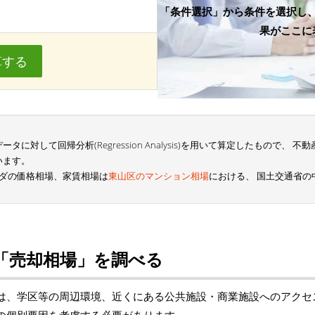
「条件選択」から条件を選択し
果がここに
算する
に対して回帰分析(Regression Analysis)を用いて算定したもので、
います。
マダの価格相場、家賃相場は
東山区のマンション相場
における、 国土交通省
「売却相場」を調べる
は、学区等の周辺環境、近くにある公共施設・商業施設へのアクセ