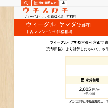
物件価格査定
ヴィーグル･ヤマダ 価格相場 | 京都府
ヴィーグル･ヤマダ
[京都府]
中古マンションの価格相場
ヴィーグル･ヤマダ
(京都府 京都市 
(売却価格)により計算したもので、物
家賃相場
2,005
円/㎡
(平均値)
この記事は
不動産鑑定士、