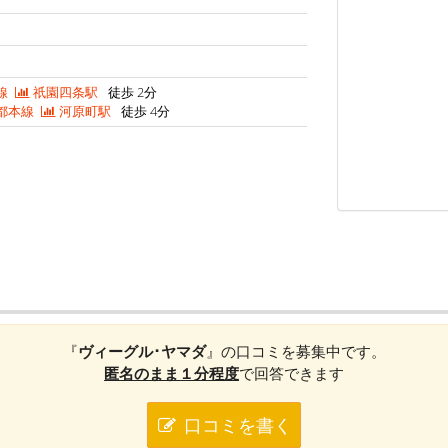
線
祇園四条駅
徒歩 2分
都本線
河原町駅
徒歩 4分
『
ヴィーグル･ヤマダ
』の口コミを募集中です。
匿名のまま１分程度
で回答できます
口コミを書く