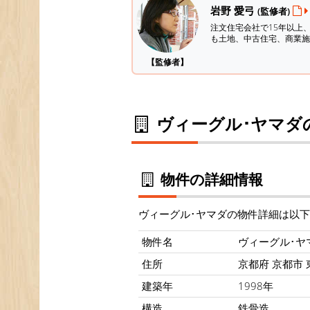
岩野 愛弓
(監修者)
注文住宅会社で15年以上
も土地、中古住宅、商業施
【監修者】
ヴィーグル･ヤマダ
物件の詳細情報
ヴィーグル･ヤマダの物件詳細は以
物件名
ヴィーグル･ヤ
住所
京都府 京都市 東
建築年
1998年
構造
鉄骨造