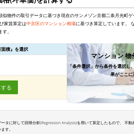
類似物件の取引データに基づき現在のサンメゾン京都二条月光町ゲ
よび家賃算定は
中京区のマンション相場
に基づき算定しています。 
ます。
有面積』を選択
マンション 物
「条件選択」から条件を選択し
果がここに
算する
に対して回帰分析(Regression Analysis)を用いて算定したもので、
います。