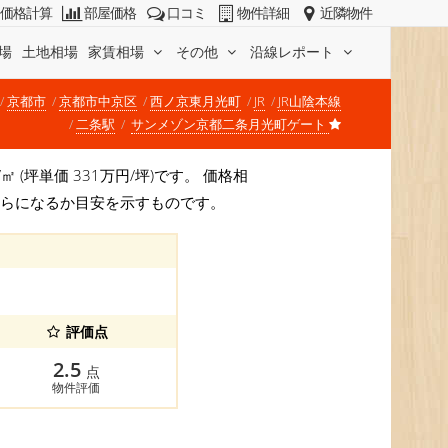
価格計算
部屋価格
口コミ
物件詳細
近隣物件
場
土地相場
家賃相場
その他
沿線レポート
京都市
京都市中京区
西ノ京東月光町
JR
JR山陰本線
二条駅
サンメゾン京都二条月光町ゲート
㎡ (坪単価 331万円/坪)です。 価格相
くらになるか目安を示すものです。
評価点
2.5
点
物件評価