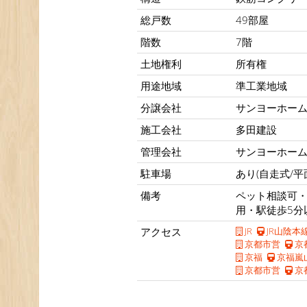
総戸数
49部屋
階数
7階
土地権利
所有権
用途地域
準工業地域
分譲会社
サンヨーホー
施工会社
多田建設
管理会社
サンヨーホー
駐車場
あり(自走式/平
備考
ペット相談可・
用・駅徒歩5分
アクセス
JR
JR山陰本
京都市営
京
京福
京福嵐
京都市営
京