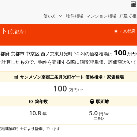
使い方
物件相場
マンション相場
戸建て相
ート
京都府
[京都府]
100
京都府 京都市 中京区 西ノ京東月光町 30-8)の価格相場は
万円/
り計算したもので、物件を売却する際に値段(坪単価、評価額)がい
サンメゾン京都二条月光町ゲート 価格相場・家賃相場
100
万円/㎡
築年数
駅距離
10.8
5.0
年
円/㎡
二条駅
宅地建物取引士により監修
しています