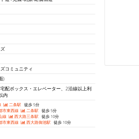
ムズ
ムズコミュニティ
面)
宅配ボックス・エレベーター、2沿線以上利
以内
線
二条駅
徒歩 5分
都市東西線
二条駅
徒歩 5分
山線
西大路三条駅
徒歩 10分
都市東西線
西大路御池駅
徒歩 10分