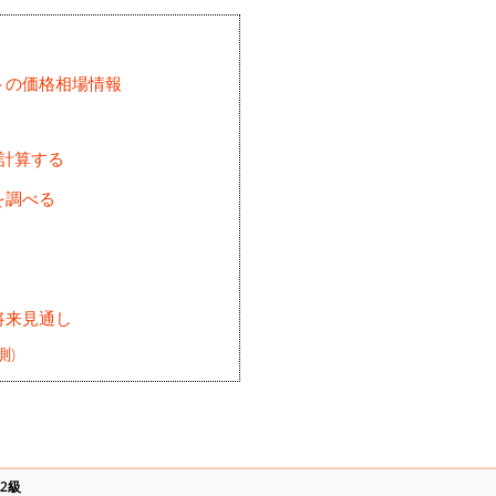
トの価格相場情報
を計算する
を調べる
将来見通し
測)
2級