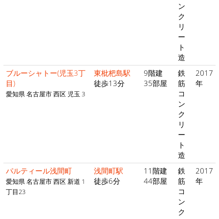
ン
ク
リ
ー
ト
造
ブルーシャトー(児玉3丁
東枇杷島駅
9階建
鉄
2017
目)
徒歩13分
35部屋
筋
年
コ
愛知県 名古屋市 西区 児玉 3
ン
ク
リ
ー
ト
造
パルティール浅間町
浅間町駅
11階建
鉄
2017
徒歩6分
44部屋
筋
年
愛知県 名古屋市 西区 新道 1
コ
丁目23
ン
ク