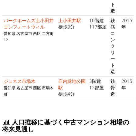
ト
造
パークホームズ上小田井
上小田井駅
10階建
鉄
2015
コンフォートウィル
徒歩3分
117部屋
筋
年
コ
愛知県 名古屋市 西区 二方町
ン
12
ク
リ
ー
ト
造
ジュネス市場木
庄内緑地公園
3階建
鉄
2015
駅
12部屋
骨
年
愛知県 名古屋市 西区 市場木
徒歩4分
造
町
人口推移に基づく中古マンション相場の
将来見通し