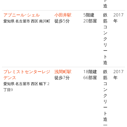
造
アブニール･シェル
小田井駅
5階建
鉄
2017
徒歩5分
20部屋
筋
年
愛知県 名古屋市 西区 南川町
コ
ン
ク
リ
ー
ト
造
プレミストセンターレジ
浅間町駅
18階建
鉄
2017
デンス
徒歩7分
66部屋
筋
年
コ
愛知県 名古屋市 西区 幅下 2
ン
丁目9
ク
リ
ー
ト
造
一