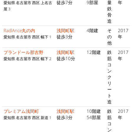
徒歩7分
9部屋
量
年
愛知県 名古屋市 西区 上名古
鉄
屋 3
骨
造
RadlAnce丸の内
浅間町駅
4階建
そ
2017
徒歩3分
の
年
愛知県 名古屋市 西区 幅下 1
他
プランドール那古野
浅間町駅
12階建
鉄
2017
徒歩10分
筋
年
愛知県 名古屋市 西区 幅下 2
コ
ン
ク
リ
ー
ト
造
プレミアム浅間町
浅間町駅
10階建
鉄
2017
徒歩3分
54部屋
筋
年
愛知県 名古屋市 西区 新道 1
コ
ン