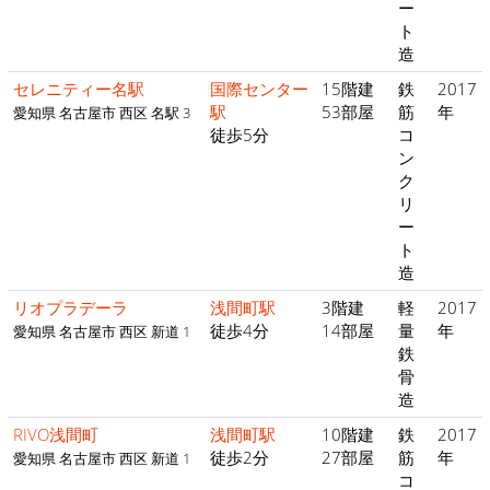
ー
ト
造
セレニティー名駅
国際センター
15階建
鉄
2017
駅
53部屋
筋
年
愛知県 名古屋市 西区 名駅 3
徒歩5分
コ
ン
ク
リ
ー
ト
造
リオプラデーラ
浅間町駅
3階建
軽
2017
徒歩4分
14部屋
量
年
愛知県 名古屋市 西区 新道 1
鉄
骨
造
RIVO浅間町
浅間町駅
10階建
鉄
2017
徒歩2分
27部屋
筋
年
愛知県 名古屋市 西区 新道 1
コ