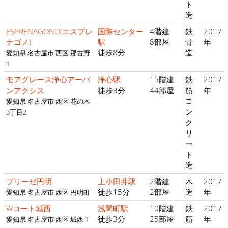
ト
造
ESPRENAGONO(エスプレ
国際センター
4階建
鉄
2017
ナゴノ)
駅
8部屋
骨
年
徒歩8分
造
愛知県 名古屋市 西区 那古野
1
モアグレース浄心アーバ
浄心駅
15階建
鉄
2017
ンアクシス
徒歩3分
44部屋
筋
年
コ
愛知県 名古屋市 西区 花の木
ン
3丁目2
ク
リ
ー
ト
造
ブリーゼ円明
上小田井駅
2階建
木
2017
徒歩15分
2部屋
造
年
愛知県 名古屋市 西区 円明町
Wコート城西
浅間町駅
10階建
鉄
2017
徒歩3分
25部屋
筋
年
愛知県 名古屋市 西区 城西 1