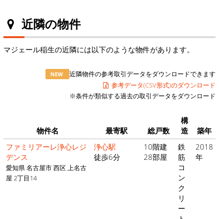
近隣の物件
マジェール稲生の近隣には以下のような物件があります。
近隣物件の参考取引データをダウンロードできます
NEW
参考データ(CSV形式)のダウンロード
※条件が類似する過去の取引データをダウンロード
構
物件名
最寄駅
総戸数
造
築年
ファミリアーレ浄心レジ
浄心駅
10階建
鉄
2018
デンス
徒歩6分
28部屋
筋
年
コ
愛知県 名古屋市 西区 上名古
ン
屋 2丁目14
ク
リ
ー
ト