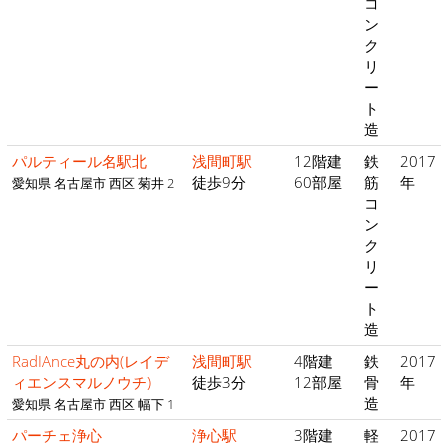
コ
ン
ク
リ
ー
ト
造
パルティール名駅北
浅間町駅
12階建
鉄
2017
徒歩9分
60部屋
筋
年
愛知県 名古屋市 西区 菊井 2
コ
ン
ク
リ
ー
ト
造
RadIAnce丸の内(レイデ
浅間町駅
4階建
鉄
2017
ィエンスマルノウチ)
徒歩3分
12部屋
骨
年
造
愛知県 名古屋市 西区 幅下 1
パーチェ浄心
浄心駅
3階建
軽
2017