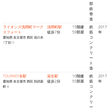
部
鉄
骨
造
ライオンズ浅間町マーク
浅間町駅
15階建
鉄
2017
スフォート
徒歩7分
59部屋
筋
年
コ
愛知県 名古屋市 西区 花の木
ン
1丁目11
ク
リ
ー
ト
造
TOURNEY名駅
栄生駅
10階建
鉄
2017
徒歩2分
55部屋
筋
年
愛知県 名古屋市 西区 則武新
コ
町 4
ン
ク
リ
ー