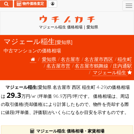
物件価格査定
To
na
マジェール稲生 価格相場 | 愛知県
マジェール稲生
[愛知県]
中古マンションの価格相場
愛知県
名古屋市
名古屋市西区
稲生町
名古屋市営
名古屋市鶴舞線
庄内通駅
マジェール稲生
マジェール稲生
(愛知県 名古屋市 西区 稲生町 4-29)の価格相場
29.3
は
万円/㎡ (坪単価 96.9万円/坪)です。 価格相場は、周辺
の取引価格(売却価格)により計算したもので、物件を売却する際
に値段(坪単価、評価額)がいくらになるか目安を示すものです。
マジェール稲生 価格相場・家賃相場