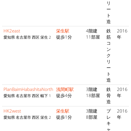
リ
ー
ト
造
HK2east
栄生駅
4階建
鉄
2016
徒歩1分
11部屋
筋
年
愛知県 名古屋市 西区 栄生 2
コ
ン
ク
リ
ー
ト
造
PlanBaimHabashitaNorth
浅間町駅
3階建
鉄
2016
徒歩4分
18部屋
骨
年
愛知県 名古屋市 西区 幅下 1
造
HK2west
栄生駅
3階建
プ
2016
徒歩1分
8部屋
レ
年
愛知県 名古屋市 西区 栄生 2
キ
ャ