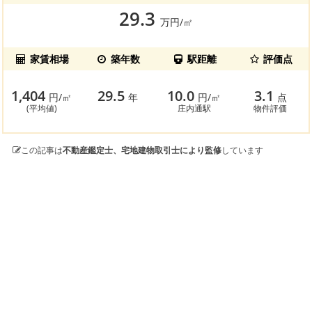
29.3
万円/㎡
家賃相場
築年数
駅距離
評価点
1,404
29.5
10.0
3.1
円/㎡
年
円/㎡
点
(平均値)
庄内通駅
物件評価
この記事は
不動産鑑定士、宅地建物取引士により監修
しています