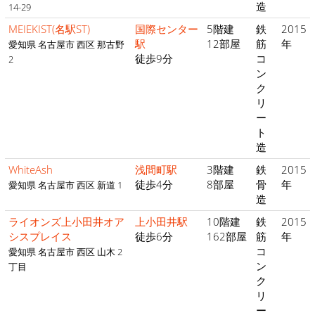
造
14-29
MEIEKIST(名駅ST)
国際センター
5階建
鉄
2015
駅
12部屋
筋
年
愛知県 名古屋市 西区 那古野
徒歩9分
コ
2
ン
ク
リ
ー
ト
造
WhiteAsh
浅間町駅
3階建
鉄
2015
徒歩4分
8部屋
骨
年
愛知県 名古屋市 西区 新道 1
造
ライオンズ上小田井オア
上小田井駅
10階建
鉄
2015
シスプレイス
徒歩6分
162部屋
筋
年
コ
愛知県 名古屋市 西区 山木 2
ン
丁目
ク
リ
ー