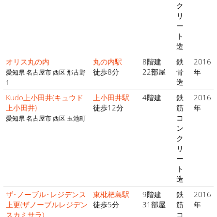
ク
リ
ー
ト
造
オリス丸の内
丸の内駅
8階建
鉄
2016
徒歩8分
22部屋
骨
年
愛知県 名古屋市 西区 那古野
造
1
Kudo上小田井(キュウド
上小田井駅
4階建
鉄
2016
上小田井)
徒歩12分
筋
年
コ
愛知県 名古屋市 西区 玉池町
ン
ク
リ
ー
ト
造
ザ･ノーブル･レジデンス
東枇杷島駅
9階建
鉄
2016
上更(ザノーブルレジデン
徒歩5分
31部屋
筋
年
スカミサラ)
コ