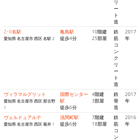
リ
ー
ト
造
Z･R名駅
亀島駅
10階建
鉄
2017
徒歩4分
25部屋
筋
年
愛知県 名古屋市 西区 名駅 2
コ
ン
ク
リ
ー
ト
造
ヴィラマルグリット
国際センター
4階建
鉄
2017
駅
3部屋
骨
年
愛知県 名古屋市 西区 那古野
徒歩6分
造
1
ヴェルドュアルテ
浅間町駅
7階建
鉄
2016
徒歩6分
18部屋
筋
年
愛知県 名古屋市 西区 菊井 1
コ
ン