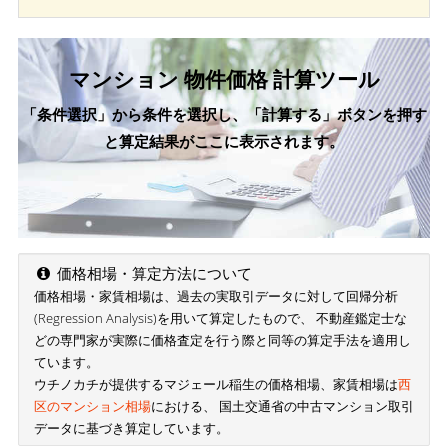
マンション 物件価格 計算ツール
「条件選択」から条件を選択し、「計算する」ボタンを押す
と算定結果がここに表示されます。
価格相場・算定方法について
価格相場・家賃相場は、過去の実取引データに対して回帰分析
(Regression Analysis)を用いて算定したもので、 不動産鑑定士な
どの専門家が実際に価格査定を行う際と同等の算定手法を適用し
ています。
ウチノカチが提供するマジェール稲生の価格相場、家賃相場は
西
区のマンション相場
における、 国土交通省の中古マンション取引
データに基づき算定しています。