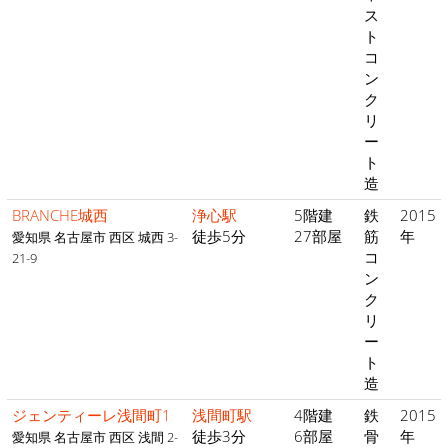
ス
ト
コ
ン
ク
リ
ー
ト
造
BRANCHE城西
浄心駅
5階建
鉄
2015
徒歩5分
27部屋
筋
年
愛知県 名古屋市 西区 城西 3-
コ
21-9
ン
ク
リ
ー
ト
造
ジェンティーレ浅間町1
浅間町駅
4階建
鉄
2015
徒歩3分
6部屋
骨
年
愛知県 名古屋市 西区 浅間 2-