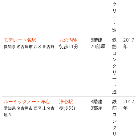
ク
リ
ー
ト
造
モデレート名駅
丸の内駅
8階建
鉄
2017
徒歩11分
20部屋
筋
年
愛知県 名古屋市 西区 那古野
コ
1
ン
ク
リ
ー
ト
造
ルーミックノート浄心
浄心駅
3階建
鉄
2017
徒歩5分
3部屋
筋
年
愛知県 名古屋市 西区 上名古
コ
屋 3
ン
ク
リ