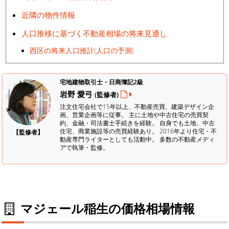
近隣の物件情報
人口推移に基づく不動産相場の将来見通し
西区の将来人口推計(人口の予測)
宅地建物取引士・日商簿記2級
岩野 愛弓
(監修者)
注文住宅会社で15年以上、不動産売買、建築デザイン企
画、営業企画等に従事。 主に土地や中古住宅の売買契
約、金融・司法書士手続きを経験。
自身でも土地、中古
住宅、商業施設等の売買経験あり。 2016年より住宅・不
【監修者】
動産専門ライターとしても活動中。 多数の不動産メディ
アで執筆・監修。
マジェール稲生の価格相場情報