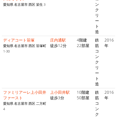
ン
愛知県 名古屋市 西区 栄生 3
ク
リ
ー
ト
造
ディアコート笹塚
庄内通駅
4階建
鉄
2016
徒歩12分
22部屋
筋
年
愛知県 名古屋市 西区 笹塚町
コ
1-30
ン
ク
リ
ー
ト
造
ファミリアーレ上小田井
上小田井駅
10階建
鉄
2016
ファースト
徒歩3分
50部屋
筋
年
コ
愛知県 名古屋市 西区 二方町
ン
4
ク