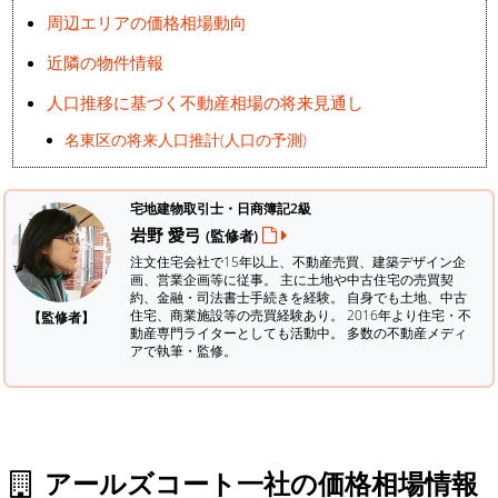
周辺エリアの価格相場動向
近隣の物件情報
人口推移に基づく不動産相場の将来見通し
名東区の将来人口推計(人口の予測)
宅地建物取引士・日商簿記2級
岩野 愛弓
(監修者)
注文住宅会社で15年以上、不動産売買、建築デザイン企
画、営業企画等に従事。 主に土地や中古住宅の売買契
約、金融・司法書士手続きを経験。
自身でも土地、中古
住宅、商業施設等の売買経験あり。 2016年より住宅・不
【監修者】
動産専門ライターとしても活動中。 多数の不動産メディ
アで執筆・監修。
アールズコート一社の価格相場情報