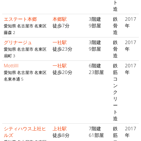
ト
造
エステート本郷
本郷駅
3階建
鉄
2017
徒歩7分
9部屋
骨
年
愛知県 名古屋市 名東区
造
藤森 2
グリナージュ
一社駅
3階建
鉄
2017
徒歩23分
9部屋
骨
年
愛知県 名古屋市 名東区
造
扇町 3
MottiIII
一社駅
6階建
鉄
2017
徒歩20分
23部屋
筋
年
愛知県 名古屋市 名東区
コ
名東本通 5
ン
ク
リ
ー
ト
造
シティハウス上社ヒ
上社駅
7階建
鉄
2017
ルズ
徒歩8分
61部屋
筋
年