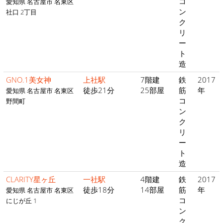
コ
愛知県 名古屋市 名東区
ン
社口 2丁目
ク
リ
ー
ト
造
GNO.1美女神
上社駅
7階建
鉄
2017
徒歩21分
25部屋
筋
年
愛知県 名古屋市 名東区
コ
野間町
ン
ク
リ
ー
ト
造
CLARITY星ヶ丘
一社駅
4階建
鉄
2017
徒歩18分
14部屋
筋
年
愛知県 名古屋市 名東区
コ
にじが丘 1
ン
ク