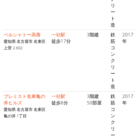
リ
ー
ト
造
ベルシャトー高善
一社駅
3階建
鉄
2017
徒歩17分
筋
年
愛知県 名古屋市 名東区
コ
上菅 2-602
ン
ク
リ
ー
ト
造
プレミスト名東亀の
一社駅
3階建
鉄
2017
井ヒルズ
徒歩8分
50部屋
筋
年
コ
愛知県 名古屋市 名東区
ン
亀の井 1丁目
ク
リ
ー