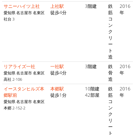
サニーハイツ上社
上社駅
3階建
鉄
2016
徒歩4分
筋
年
愛知県 名古屋市 名東区
コ
社台 3
ン
ク
リ
ー
ト
造
リアライズ一社
一社駅
3階建
鉄
2016
徒歩4分
骨
年
愛知県 名古屋市 名東区
造
高社 2-106
イースタンヒルズ本
本郷駅
10階建
鉄
2016
郷駅前
徒歩1分
42部屋
筋
年
コ
愛知県 名古屋市 名東区
ン
本郷 2-152-2
ク
リ
ー
ト