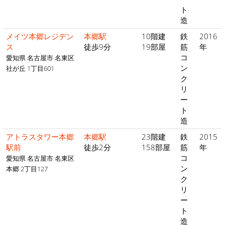
ト
造
メイツ本郷レジデン
本郷駅
10階建
鉄
2016
ス
徒歩9分
19部屋
筋
年
コ
愛知県 名古屋市 名東区
ン
社が丘 1丁目601
ク
リ
ー
ト
造
アトラスタワー本郷
本郷駅
23階建
鉄
2015
駅前
徒歩2分
158部屋
筋
年
コ
愛知県 名古屋市 名東区
ン
本郷 2丁目127
ク
リ
ー
ト
造