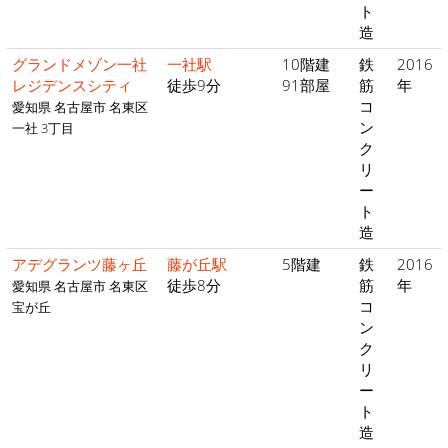
ト
造
グランドメゾン一社
一社駅
10階建
鉄
2016
レジデンスシティ
徒歩9分
91部屋
筋
年
コ
愛知県 名古屋市 名東区
ン
一社 3丁目
ク
リ
ー
ト
造
アデグランツ藤ヶ丘
藤が丘駅
5階建
鉄
2016
徒歩8分
筋
年
愛知県 名古屋市 名東区
コ
宝が丘
ン
ク
リ
ー
ト
造