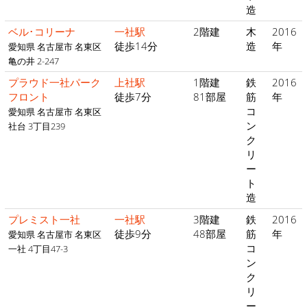
造
ベル･コリーナ
一社駅
2階建
木
2016
徒歩14分
造
年
愛知県 名古屋市 名東区
亀の井 2-247
プラウド一社パーク
上社駅
1階建
鉄
2016
フロント
徒歩7分
81部屋
筋
年
コ
愛知県 名古屋市 名東区
ン
社台 3丁目239
ク
リ
ー
ト
造
プレミスト一社
一社駅
3階建
鉄
2016
徒歩9分
48部屋
筋
年
愛知県 名古屋市 名東区
コ
一社 4丁目47-3
ン
ク
リ
ー