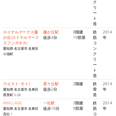
ク
リ
ー
ト
造
ロイヤルマークス藤
藤が丘駅
8階建
鉄
2014
が丘(ロイヤルマーク
徒歩3分
19部屋
筋
年
スフジガオカ)
コ
ン
愛知県 名古屋市 名東区
ク
小池町
リ
ー
ト
造
ウエスト･モイ2
星ケ丘駅
2階建
鉄
2014
徒歩2分
骨
年
愛知県 名古屋市 名東区
造
西里町 5-28
INVILLAGE
一社駅
3階建
鉄
2014
徒歩10分
9部屋
筋
年
愛知県 名古屋市 名東区
コ
高社 1