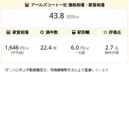
アールズコート一社 価格相場・家賃相場
43.8
万円/㎡
家賃相場
築年数
駅距離
評価点
1,646
22.4
6.0
2.7
円/㎡
年
円/㎡
点
(平均値)
一社駅
物件評価
この記事は
不動産鑑定士、宅地建物取引士により監修
しています