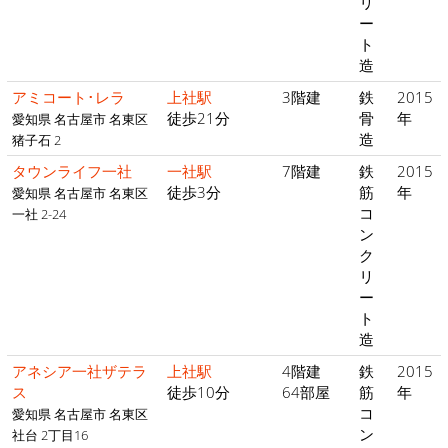
リ
ー
ト
造
アミコート･レラ
上社駅
3階建
鉄
2015
徒歩21分
骨
年
愛知県 名古屋市 名東区
造
猪子石 2
タウンライフ一社
一社駅
7階建
鉄
2015
徒歩3分
筋
年
愛知県 名古屋市 名東区
コ
一社 2-24
ン
ク
リ
ー
ト
造
アネシア一社ザテラ
上社駅
4階建
鉄
2015
ス
徒歩10分
64部屋
筋
年
コ
愛知県 名古屋市 名東区
ン
社台 2丁目16