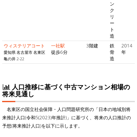
ン
ク
リ
ー
ト
造
ウィステリアコート
一社駅
3階建
鉄
2014
徒歩6分
骨
年
愛知県 名古屋市 名東区
造
亀の井 2-22
人口推移に基づく中古マンション相場の
将来見通し
名東区の国立社会保障・人口問題研究所の「日本の地域別将
来推計人口(令和5(2023)年推計)」に基づく、将来の人口推計の
予想(将来推計人口)を以下に示します。