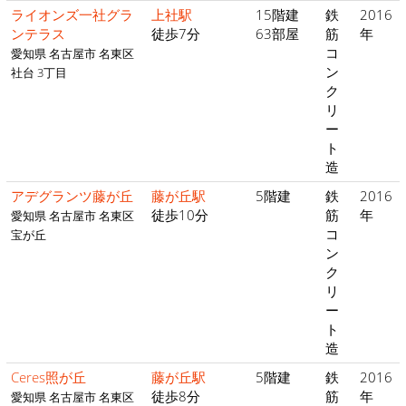
ライオンズ一社グラ
上社駅
15階建
鉄
2016
ンテラス
徒歩7分
63部屋
筋
年
コ
愛知県 名古屋市 名東区
ン
社台 3丁目
ク
リ
ー
ト
造
アデグランツ藤が丘
藤が丘駅
5階建
鉄
2016
徒歩10分
筋
年
愛知県 名古屋市 名東区
コ
宝が丘
ン
ク
リ
ー
ト
造
Ceres照が丘
藤が丘駅
5階建
鉄
2016
徒歩8分
筋
年
愛知県 名古屋市 名東区