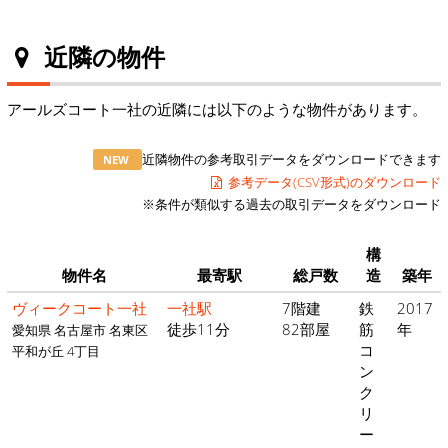
近隣の物件
アールズコート一社の近隣には以下のような物件があります。
近隣物件の参考取引データをダウンロードできます
NEW
参考データ(CSV形式)のダウンロード
※条件が類似する過去の取引データをダウンロード
構
物件名
最寄駅
総戸数
造
築年
ヴィークコート一社
一社駅
7階建
鉄
2017
徒歩11分
82部屋
筋
年
愛知県 名古屋市 名東区
コ
平和が丘 4丁目
ン
ク
リ
ー