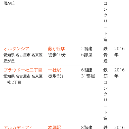
コ
照が丘
ン
ク
リ
ー
ト
造
オルタンシア
藤が丘駅
2階建
鉄
2016
徒歩10分
6部屋
骨
年
愛知県 名古屋市 名東区
造
豊が丘
プラウド一社二丁目
一社駅
6階建
鉄
2016
徒歩6分
31部屋
筋
年
愛知県 名古屋市 名東区
コ
一社 2丁目
ン
ク
リ
ー
ト
造
アルカディアZ
本郷駅
8階建
鉄
2016