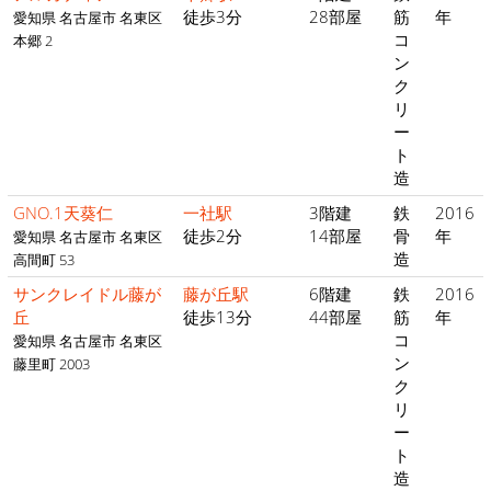
徒歩3分
28部屋
筋
年
愛知県 名古屋市 名東区
コ
本郷 2
ン
ク
リ
ー
ト
造
GNO.1天葵仁
一社駅
3階建
鉄
2016
徒歩2分
14部屋
骨
年
愛知県 名古屋市 名東区
造
高間町 53
サンクレイドル藤が
藤が丘駅
6階建
鉄
2016
丘
徒歩13分
44部屋
筋
年
コ
愛知県 名古屋市 名東区
ン
藤里町 2003
ク
リ
ー
ト
造