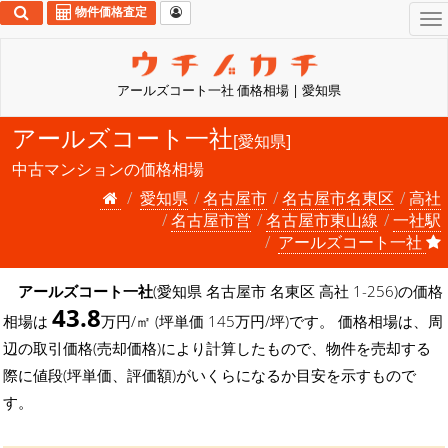
物件価格査定
To
na
アールズコート一社 価格相場 | 愛知県
アールズコート一社
[愛知県]
中古マンションの価格相場
愛知県
名古屋市
名古屋市名東区
高社
名古屋市営
名古屋市東山線
一社駅
アールズコート一社
アールズコート一社
(愛知県 名古屋市 名東区 高社 1-256)の価格
43.8
相場は
万円/㎡ (坪単価 145万円/坪)です。 価格相場は、周
辺の取引価格(売却価格)により計算したもので、物件を売却する
際に値段(坪単価、評価額)がいくらになるか目安を示すもので
す。