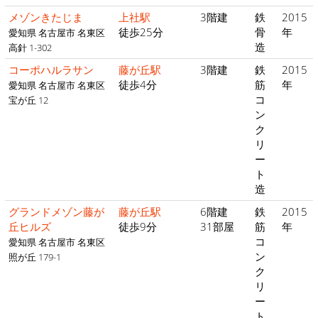
メゾンきたじま
上社駅
3階建
鉄
2015
徒歩25分
骨
年
愛知県 名古屋市 名東区
造
高針 1-302
コーポハルラサン
藤が丘駅
3階建
鉄
2015
徒歩4分
筋
年
愛知県 名古屋市 名東区
コ
宝が丘 12
ン
ク
リ
ー
ト
造
グランドメゾン藤が
藤が丘駅
6階建
鉄
2015
丘ヒルズ
徒歩9分
31部屋
筋
年
コ
愛知県 名古屋市 名東区
ン
照が丘 179-1
ク
リ
ー
ト