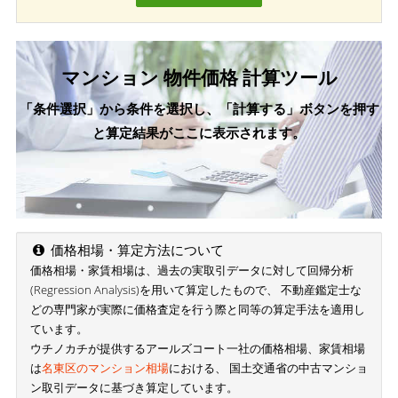
マンション 物件価格 計算ツール
「条件選択」から条件を選択し、「計算する」ボタンを押す
と算定結果がここに表示されます。
価格相場・算定方法について
価格相場・家賃相場は、過去の実取引データに対して回帰分析
(Regression Analysis)を用いて算定したもので、 不動産鑑定士な
どの専門家が実際に価格査定を行う際と同等の算定手法を適用し
ています。
ウチノカチが提供するアールズコート一社の価格相場、家賃相場
は
名東区のマンション相場
における、 国土交通省の中古マンショ
ン取引データに基づき算定しています。