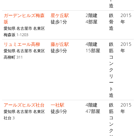
造
ガーデンヒルズ梅森
星ケ丘駅
2階建
鉄
2015
坂
徒歩1分
4部屋
骨
年
造
愛知県 名古屋市 名東区
梅森坂 1-1203
リュミエール高柳
藤が丘駅
4階建
鉄
2015
徒歩9分
15部屋
筋
年
愛知県 名古屋市 名東区
コ
高柳町 311
ン
ク
リ
ー
ト
造
アールズヒルズ社台
一社駅
4階建
鉄
2015
徒歩9分
47部屋
筋
年
愛知県 名古屋市 名東区
コ
社台 3
ン
ク